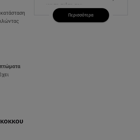
για τη σχέση σου
ή κατάσταση
Περισσότερα
μιλώντας
07.08.26 , 11:45
Λένα Σαμαρά: Ράγισαν καρδιές
στο ετήσιο μνημόσυνο
07.08.26 , 11:18
Leapmotor T03: Τώρα με 16.190
ευρώ
μπτώματα
έχει
07.08.26 , 11:17
Παρουσιάστρια κοιμήθηκε on
air και έγινε viral- Δείτε το
στιγμιότυπο
07.08.26 , 11:13
όκοκκου
Stars System: Γιορτάζει 20
χρόνια και γίνεται καθημερινό
στο Star