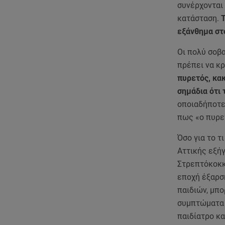
συνέρχονται 
κατάσταση.
Τ
εξάνθημα στ
Οι πολύ σοβα
πρέπει να κ
πυρετός, κακ
σημάδια ότι 
οποιαδήποτε
πως «ο πυρετ
Όσο για το τ
Αττικής εξήγ
Στρεπτόκοκκο
εποχή έξαρσ
παιδιών, μπο
συμπτώματα π
παιδίατρο κα