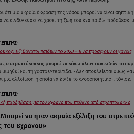
ς της Ένωσης Παιδιάτρων Αττικής, Άννα Παρδάλη.
ι ότι μια ακραία έκφραση της νόσου μπορεί να είναι σηπτικ
α να κινδυνεύσει να χάσει τη ζωή του ένα παιδί», πρόσθεσε, 
κκος: Έξι θάνατοι παιδιών το 2023 - Τι να προσέχουν οι γονείς
σε,
ο στρεπτόκοκκος μπορεί να κάνει όλων των ειδών τα συ
α μιμηθεί και τη γαστρεντερίτιδα. «Δεν αποκλείεται όμως να 
ι μια αλλοίωση, η οποία να έριξε το ανοσοποιητικό», τόνισε.
ική παρέμβαση για τον 8χρονο που πέθανε από στρεπτόκοκκο
«Μπορεί να ήταν ακραία εξέλιξη του στρεπτ
ς του 8χρονου»