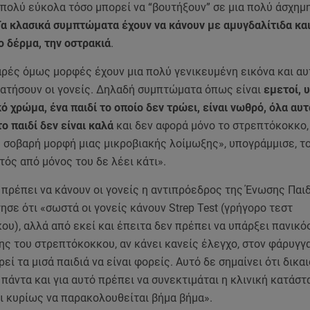
πολύ εύκολα τόσο μπορεί να “βουτήξουν” σε μια πολύ άσχημ
α κλασικά συμπτώματα έχουν να κάνουν με αμυγδαλίτιδα και
ο δέρμα, την οστρακιά
.
ρές όμως μορφές έχουν μια πολύ γενικευμένη εικόνα και αυ
ρατήσουν οι γονείς. Δηλαδή συμπτώματα όπως είναι
εμετοί, 
ό χρώμα, ένα παιδί το οποίο δεν τρώει, είναι νωθρό, όλα αυτ
το παιδί δεν είναι καλά
και δεν αφορά μόνο το στρεπτόκοκκο
 σοβαρή μορφή μιας μικροβιακής λοίμωξης», υπογράμμισε, τ
ός από μόνος του δε λέει κάτι».
ι πρέπει να κάνουν οι γονείς η αντιπρόεδρος της Ένωσης Παι
ησε ότι «σωστά οι γονείς κάνουν Strep Test (γρήγορο τεστ
υ), αλλά από εκεί και έπειτα δεν πρέπει να υπάρξει πανικός
ης του στρεπτόκοκκου, αν κάνει κανείς έλεγχο, στον φάρυγγ
ρεί τα μισά παιδιά να είναι φορείς. Αυτό δε σημαίνει ότι δικα
άντα και για αυτό πρέπει να συνεκτιμάται η κλινική κατάστ
ι κυρίως να παρακολουθείται βήμα βήμα».