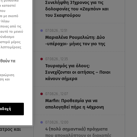
 ή μοναδικά
Συνελήφθη 31χρονος για τις
α καταστεί
δολοφονίες του «Ζαμπόν» και
 που
του Σκαφτούρου
να με σκοπό
ν λόγω
ποιες από τις
07.08.26 , 12:51
ε αυτό το μενού
Μαριαλένα Ρουμελιώτη: Δύο
 σύνδεσμο
ριστερό μέρος
-υπέροχοι- μήνες τον γιο της
ς λεπτομέρειες
07.08.26 , 12:35
εθούν τα
Τουρισμός για όλους:
Συνεχίζονται οι αιτήσεις – Ποιοι
αγνώριση
κάνουν σήμερα
ση και
07.08.26 , 12:07
Marfin: Προθεσμία για να
απολογηθεί πήρε η 46χρονη
ion24
οδοχή
υάριο θα
07.08.26 , 12:00
4 (πολύ σημαντικά) πράγματα
ατρος και
που αποκαλύπτουν οι διακοπές