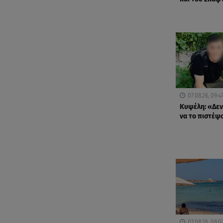
07.08.26, 09:4
Κυψέλη: «Δε
να το πιστέψ
07.08.26, 08:0