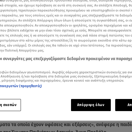
603
συνεργάτες μας αποθηκεύουμε προσωπικά δεδομένα, όπως δεδομένα περιήγησης
κά στοιχεία, και έχουμε πρόσβαση σε αυτά στη συσκευή σας. Αν επιλέξετε Αποδοχή, θ
νεργοποίηση τεχνολογιών παρακολούθησης προκειμένου να υποστηριχθούν οι σκοποί
ι παρακάτω, για τους οποίους εμείς και οι συνεργάτες μας επεξεργαζόμαστε τα δεδομέ
υπηρεσιών. Αν επιλέξετε Απόρριψη όλων όλων ή αποσύρετε τη συγκατάθεσή σας, οι ε
 θα απενεργοποιηθούν. Αν απενεργοποιηθούν οι ιχνηλάτες, ορισμένο περιεχόμενο και κά
 που βλέπετε ενδέχεται να μην είναι τόσο σχετικές με εσάς. Μπορείτε να επανεμφανίσετ
ξετε τις επιλογές σας ή να αποσύρετε τη συναίνεσή σας ανά πάσα στιγμή πατώντας τον
προτιμήσεων στο κάτω μέρος της ιστοσελίδας [ή το αιωρούμενο εικονίδιο στο κάτω α
δας, εάν υπάρχει]. Οι επιλογές σας θα τεθούν σε ισχύ στον Ιστότοπος. Για περισσότερε
την Πολιτική Απορρήτου μας.
 οι συνεργάτες μας επεξεργαζόμαστε δεδομένα προκειμένου να παρασχ
ριβών δεδομένων γεωεντοπισμού. Ακριβής σάρωση χαρακτηριστικών συσκευής για αν
Δείτε περισσότερα άρθρα μας στα αποτελέσματα αναζήτησης
 Αποθήκευση ή/και πρόσβαση στα δεδομένα μιας συσκευής. Εξατομικευμένη διαφήμι
, μέτρηση διαφήμισης και περιεχομένου, έρευνα κοινού και ανάπτυξη υπηρεσιών.
συνεργατών (προμηθευτές)
Add star.gr on Google
 τον στρεπτόκοκκο και τα συμπτώματά του η παιδίατρος Άννα Παρδάλη / Βίντεο: Act
η σκοπών
Απόρριψη όλων
Απ
οκκος
είναι σε έξαρση εδώ και αρκετούς μήνες, από τον Ιανο
ματα τα οποία έχουν υφέσεις και εξάρσεις», ανέφερε η παιδί