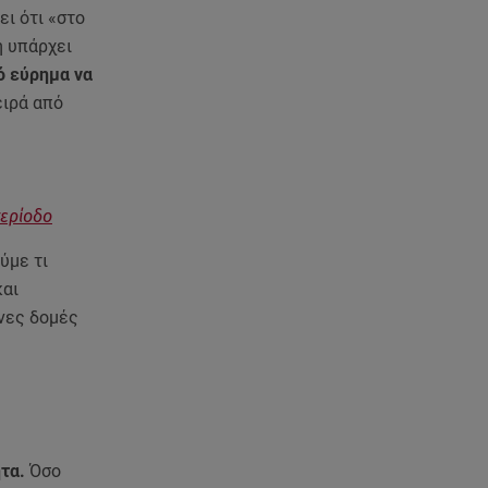
ι ότι «στο
07.08.26 , 11:02
ή υπάρχει
Καινούργιου - Κουτσουμπής:
ό εύρημα να
Αγκαλιασμένοι στα σοκάκια της
σειρά από
Μυκόνου
07.08.26 , 11:02
Ταϊλάνδη: Μαθητής άνοιξε πυρ
σε σχολείο - Τουλάχιστον 8
περίοδο
νεκροί
ύμε τι
07.08.26 , 10:50
και
Μαρία Μενούνος: Τα
νες δομές
στιγμιότυπα με ελληνικό άρωμα
και ο απολογισμός
07.08.26 , 10:24
Σέρρες: Νεκροί μητέρα και γιος
σε τροχαίο - Βίντεο
τα.
Όσο
ντοκούμεντο