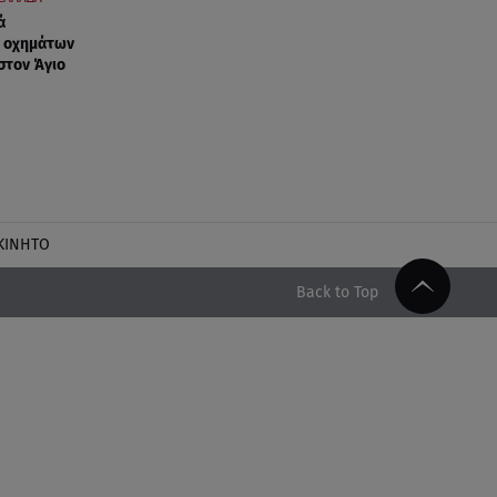
ά
 οχημάτων
στον Άγιο
ΚΙΝΗΤΟ
Back to Top