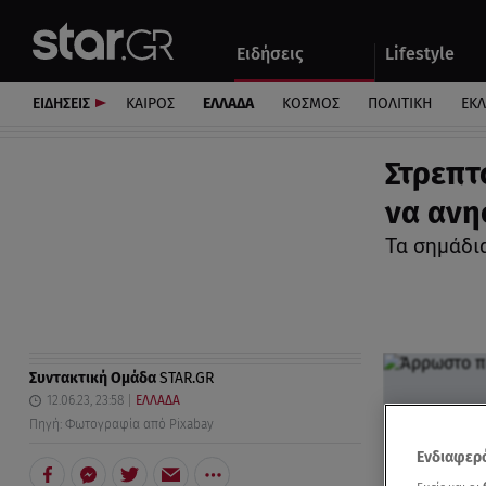
Αθλητικά
Quiz
Ειδήσεις
Lifestyle
Αυτοκίνητο
ΕΙΔΗΣΕΙΣ
ΚΑΙΡΟΣ
ΕΛΛΑΔΑ
ΚΟΣΜΟΣ
ΠΟΛΙΤΙΚΗ
ΕΚ
Στρεπτ
να ανη
Τα σημάδια
Συντακτική Ομάδα
STAR.GR
12.06.23, 23:58
ΕΛΛΑΔΑ
Πηγή: Φωτογραφία από Pixabay
Ενδιαφερό