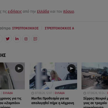
ς τις
ειδήσεις
από την
Ελλάδα
και τον
Κόσμο
.
|
σότερα:
ΣΤΡΕΠΤΟΚΟΚΚΟΣ
ΣΤΡΕΠΤΟΚΟΚΚΟΣ Α
ΣΗΣ
4
ΕΛΛΑΔΑ
07.08.26, 12:07
ΕΛΛΑΔΑ
07.08.26, 10:24
χρονος για τις
Marfin: Προθεσμία για να
Σέρρες: Νεκροί 
του «Ζαμπόν»
απολογηθεί πήρε η 46χρονη
γιος σε τροχαίο 
τούρου
ντοκούμεντο