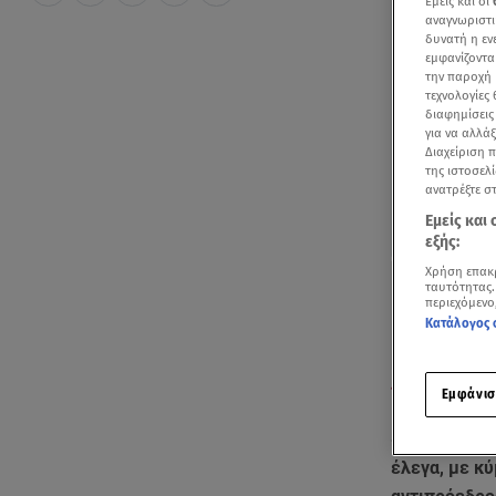
Εμείς και οι
αναγνωριστι
δυνατή η ε
εμφανίζοντα
την παροχή 
τεχνολογίες
διαφημίσεις
για να αλλά
Διαχείριση 
της ιστοσελί
ανατρέξτε σ
Εμείς και
εξής:
Χρήση επακ
ταυτότητας.
περιεχόμενο
Κατάλογος 
Τι ανέφερε για
Εμφάνισ
«Ο
στρεπτόκ
έλεγα, με κύ