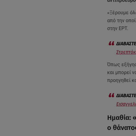
αντιπρόεδρο
«Ξέρουμε όλο
από την οποί
στην ΕΡΤ.
Στρεπτόκο
Όπως εξήγη
και μπορεί ν
προηγηθεί κα
Εισαγγελ
Ημαθία: 
ο θάνατο