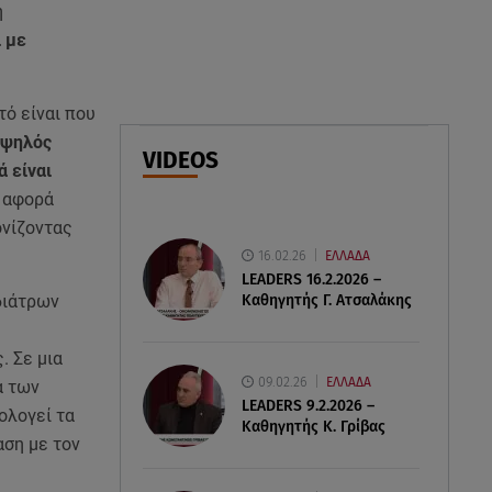
η
 με
07.08.26 , 10:17
Έξαλλη με θαμώνα η Ιουλία
Καλλιμάνη: «Εσένα σ’ αρέσει
τό είναι που
αυτό;»
υψηλός
VIDEOS
ά είναι
07.08.26 , 10:05
DS N°7 ÉLYSÉE: Για τον πρόεδρο
, αφορά
της Γαλλικής Δημοκρατίας
ονίζοντας
16.02.26
ΕΛΛΑΔΑ
LEADERS 16.2.2026 –
Καθηγητής Γ. Ατσαλάκης
διάτρων
. Σε μια
09.02.26
ΕΛΛΑΔΑ
α των
LEADERS 9.2.2026 –
ιολογεί τα
Καθηγητής Κ. Γρίβας
αση με τον