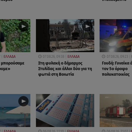
7
ΕΛΛΑΔΑ
07.08.26, 09:38
ΕΛΛΑΔΑ
07.08.26, 09:23
ν μπορούσαμε
Στη φυλακή ο δήμαρχος
Γουδή: Γυναίκα 
ουμε»
Στυλίδας και άλλοι δύο για τη
τον 5ο όροφο
φωτιά στη Βοιωτία
πολυκατοικίας
7
ΕΛΛΑΔΑ
06.08.26, 22:10
ΕΛΛΑΔΑ
06.08.26, 21:07