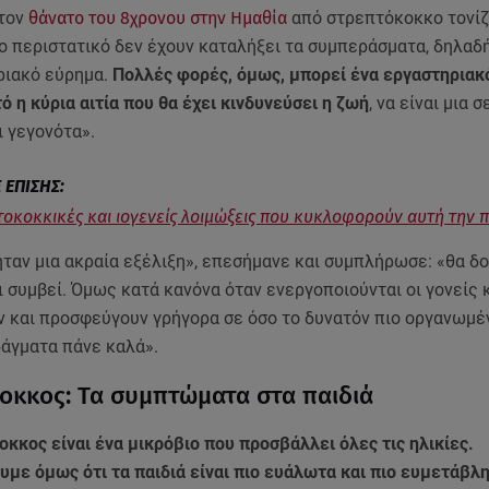
 τον
θάνατο του 8χρονου στην Ημαθία
από στρεπτόκοκκο τονίζε
ο περιστατικό δεν έχουν καταλήξει τα συμπεράσματα, δηλαδ
ριακό εύρημα.
Πολλές φορές, όμως, μπορεί ένα εργαστηριακ
τό η κύρια αιτία που θα έχει κινδυνεύσει η ζωή
, να είναι μια 
 γεγονότα».
τοκοκκικές και ιογενείς λοιμώξεις που κυκλοφορούν αυτή την 
ταν μια ακραία εξέλιξη», επεσήμανε και συμπλήρωσε: «θα δο
 συμβεί. Όμως κατά κανόνα όταν ενεργοποιούνται οι γονείς 
 και προσφεύγουν γρήγορα σε όσο το δυνατόν πιο οργανωμέ
ράγματα πάνε καλά».
οκκος: Τα συμπτώματα στα παιδιά
κκος είναι ένα μικρόβιο που προσβάλλει όλες τις ηλικίες.
με όμως ότι τα παιδιά είναι πιο ευάλωτα και πιο ευμετάβλη