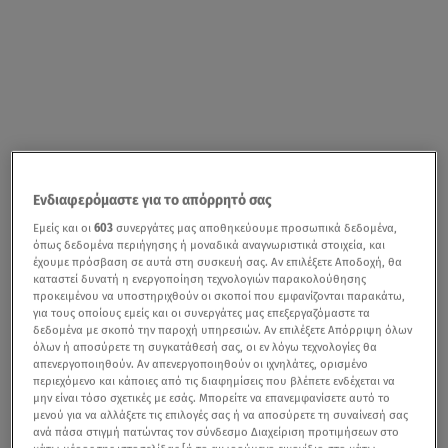
Ενδιαφερόμαστε για το απόρρητό σας
Εμείς και οι
603
συνεργάτες μας αποθηκεύουμε προσωπικά δεδομένα,
όπως δεδομένα περιήγησης ή μοναδικά αναγνωριστικά στοιχεία, και
έχουμε πρόσβαση σε αυτά στη συσκευή σας. Αν επιλέξετε Αποδοχή, θα
καταστεί δυνατή η ενεργοποίηση τεχνολογιών παρακολούθησης
προκειμένου να υποστηριχθούν οι σκοποί που εμφανίζονται παρακάτω,
για τους οποίους εμείς και οι συνεργάτες μας επεξεργαζόμαστε τα
δεδομένα με σκοπό την παροχή υπηρεσιών. Αν επιλέξετε Απόρριψη όλων
όλων ή αποσύρετε τη συγκατάθεσή σας, οι εν λόγω τεχνολογίες θα
απενεργοποιηθούν. Αν απενεργοποιηθούν οι ιχνηλάτες, ορισμένο
περιεχόμενο και κάποιες από τις διαφημίσεις που βλέπετε ενδέχεται να
μην είναι τόσο σχετικές με εσάς. Μπορείτε να επανεμφανίσετε αυτό το
μενού για να αλλάξετε τις επιλογές σας ή να αποσύρετε τη συναίνεσή σας
ανά πάσα στιγμή πατώντας τον σύνδεσμο Διαχείριση προτιμήσεων στο