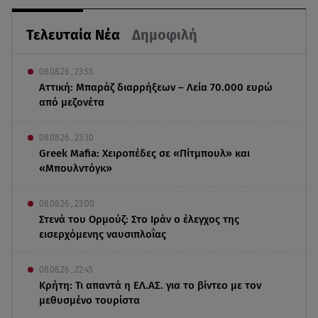
Τελευταία Νέα
Δημοφιλή
08.08.26 , 23:55
Αττική: Μπαράζ διαρρήξεων – Λεία 70.000 ευρώ
από μεζονέτα
08.08.26 , 23:30
Greek Mafia: Χειροπέδες σε «Πίτμπουλ» και
«Μπουλντόγκ»
08.08.26 , 23:00
Στενά του Ορμούζ: Στο Ιράν ο έλεγχος της
εισερχόμενης ναυσιπλοΐας
08.08.26 , 22:45
Κρήτη: Τι απαντά η ΕΛ.ΑΣ. για το βίντεο με τον
μεθυσμένο τουρίστα