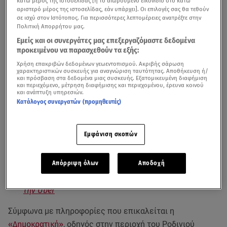
κάτω μέρος της ιστοσελίδας [ή το αιωρούμενο εικονίδιο στο κάτω
αριστερό μέρος της ιστοσελίδας, εάν υπάρχει]. Οι επιλογές σας θα τεθούν
σε ισχύ στον Ιστότοπος. Για περισσότερες λεπτομέρειες ανατρέξτε στην
Πολιτική Απορρήτου μας.
Εμείς και οι συνεργάτες μας επεξεργαζόμαστε δεδομένα
προκειμένου να παρασχεθούν τα εξής:
Χρήση επακριβών δεδομένων γεωεντοπισμού. Ακριβής σάρωση
χαρακτηριστικών συσκευής για αναγνώριση ταυτότητας. Αποθήκευση ή/
και πρόσβαση στα δεδομένα μιας συσκευής. Εξατομικευμένη διαφήμιση
και περιεχόμενο, μέτρηση διαφήμισης και περιεχομένου, έρευνα κοινού
και ανάπτυξη υπηρεσιών.
Κατάλογος συνεργατών (προμηθευτές)
«Πόλεμος» έχει ξεσπάσει στη
Ρόδο
ανάμεσα σε οδηγούς
ταξί
και σε οδηγούς της
Uber
, με τους πρώτους να
Εμφάνιση σκοπών
καταγγέλλουν αθέμιτο ανταγωνισμό από την εταιρία.
Απόρριψη όλων
Αποδοχή
Αποκαλύψεις για τη μυστική συμφωνία του Μακρόν με
την Uber
Σύμφωνα με πληροφορίες που επικαλείται η
«Δημοκρατική»
, οδηγός στην περιοχή του Ροδινιού