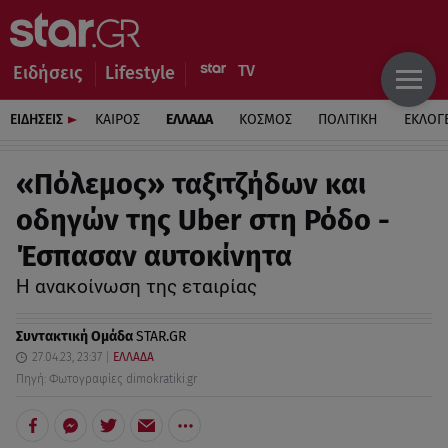
Ειδήσεις
Lifestyle
ΕΙΔΗΣΕΙΣ
ΚΑΙΡΟΣ
ΕΛΛΑΔΑ
ΚΟΣΜΟΣ
ΠΟΛΙΤΙΚΗ
ΕΚΛΟΓ
«Πόλεμος» ταξιτζήδων και
οδηγών της Uber στη Ρόδο -
Έσπασαν αυτοκίνητα
Η ανακοίνωση της εταιρίας
Συντακτική Ομάδα
STAR.GR
27.04.23, 23:37
ΕΛΛΑΔΑ
Πηγή: Φωτογραφίες dimokratiki.gr