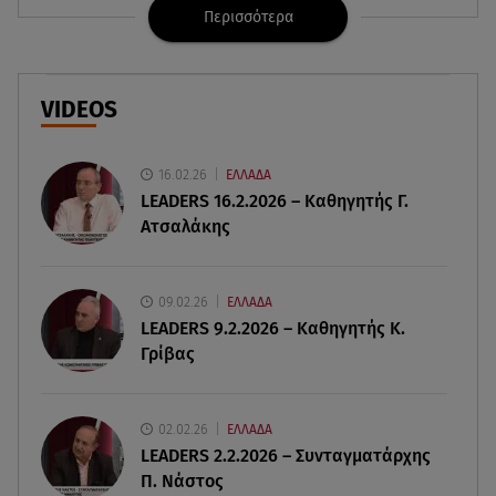
Περισσότερα
08.08.26 , 21:20
«Ισλαμικό ΝΑΤΟ»: Πώς επηρεάζεται η Ελλάδα
από τη νέα συμμαχία
VIDEOS
08.08.26 , 19:19
Τραγωδία στην Πάρο: Νεκρό 4χρονο παιδί σε
16.02.26
ΕΛΛΑΔΑ
πισίνα
LEADERS 16.2.2026 – Καθηγητής Γ.
Ατσαλάκης
08.08.26 , 18:51
BYD: Στην 91η θέση της λίστας Fortune Global
500 για το 2026
09.02.26
ΕΛΛΑΔΑ
LEADERS 9.2.2026 – Καθηγητής Κ.
Γρίβας
08.08.26 , 17:45
Εριέττα Κούρκουλου: Η συγκινητική ανάρτηση
για τα 33α γενέθλιά της
02.02.26
ΕΛΛΑΔΑ
LEADERS 2.2.2026 – Συνταγματάρχης
08.08.26 , 17:44
Π. Νάστος
Νεκρή μεγαλόσωμη αρκούδα στην Καστοριά,