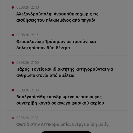
08.08.26 , 22:33
Αλεξανδρούπολη: Ανασύρθηκε χωρίς τις
αισθήσεις του ηλικιωμένος από πηγάδι
08.08.26 , 22:15
Θεσσαλονίκη: Τρύπησαν με τρυπάνι και
δηλητηρίασαν δύο δέντρα
08.08.26 , 21:50
Πάρος: Γονείς και ιδιοκτήτης κατηγορούνται για
ανθρωποκτονία από αμέλεια
08.08.26 , 21:38
Βουλγαρία:Μη επανδρωμένο αεροσκάφος
συνετρίβη κοντά σε αγωγό φυσικού αερίου
08.08.26 , 21:32
Φωτιά στην Αττικοβοιωτία: Ενέργεια ίση με έξι
ατομικές βόμβες