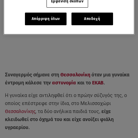
Εμφάνιση σκοπών
Απόρριψη όλων
Αποδοχή
Συναγερμός σήμανε στη
Θεσσαλονίκη
όταν μια γυναίκα
έντρομη κάλεσε την
αστυνομία
και το
ΕΚΑΒ
.
Η γυναίκα είχε αντιληφθεί ότι ο πρώην σύζυγός της, ο
οποίος επέστρεφε στην ίδια, στο Μελισσοχώρι
Θεσσαλονίκης
, τα δύο ανήλικα παιδιά τους,
είχε
κλειδωθεί στο όχημά του και είχε ανοίξει φιάλη
υγραερίου.