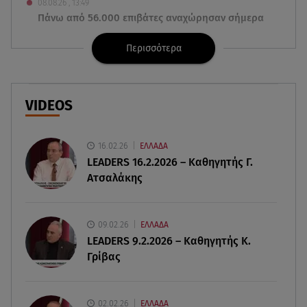
08.08.26 , 13:49
Πάνω από 56.000 επιβάτες αναχώρησαν σήμερα
από τα λιμάνια της Αττικής
Περισσότερα
08.08.26 , 13:29
Θρίλερ στον Λυκαβηττό: Βρέθηκε σορός σε
σπηλιά - Φωτογραφίες από το σημείο
VIDEOS
08.08.26 , 13:11
ΑΜΜΟΣ - Η πρώτη ανάγνωση (αναλόγιο) στο
16.02.26
ΕΛΛΑΔΑ
θέατρο Άβατον
LEADERS 16.2.2026 – Καθηγητής Γ.
Ατσαλάκης
08.08.26 , 13:07
Σέρρες: Απόσπαση προσοχής ή απειρία πίσω από
το φονικό τροχαίο
09.02.26
ΕΛΛΑΔΑ
LEADERS 9.2.2026 – Καθηγητής Κ.
Γρίβας
08.08.26 , 13:06
MG Motor Greece: «Απογειώνεται» στο Athens
Flying Week 2026
02.02.26
ΕΛΛΑΔΑ