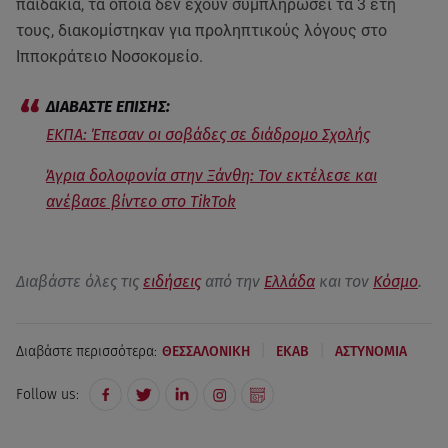
παιδάκια, τα οποία δεν έχουν συμπληρώσει τα 3 έτη
τους, διακομίστηκαν για προληπτικούς λόγους στο
Ιπποκράτειο Νοσοκομείο.
ΕΚΠΑ: Έπεσαν οι σοβάδες σε διάδρομο Σχολής
Άγρια δολοφονία στην Ξάνθη: Τον εκτέλεσε και
ανέβασε βίντεο στο TikTok
Διαβάστε όλες τις
ειδήσεις
από την
Ελλάδα
και τον
Κόσμο
.
|
|
Διαβάστε περισσότερα:
ΘΕΣΣΑΛΟΝΙΚΗ
ΕΚΑΒ
ΑΣΤΥΝΟΜΙΑ
Follow us: