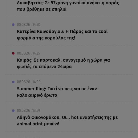
Λυκαβηττός: Σε 57χρονη γυναίκα ανήκει η σορός
που βρέθηκε σε σπηλιά
08.08.26 , 14:50
Κατερίνα Καινούργιου: Η Πάρος και το cool
φορμάκι της κορούλας της!
08.08.26 , 14:25
Καιρός: Σε πορτοκαλί συναγερμό η χώρα για
φωτιές τα επόμενα 24ωρα
08.08.26 , 14:00
Summer fling: Γιατί να πεις ναι σε έναν
καλοκαιρινό έρωτα
08.08.26 , 13:59
Αθηνά Οικονομάκου: Οι... hot αναρτήσεις της με
animal print μπικίνι!