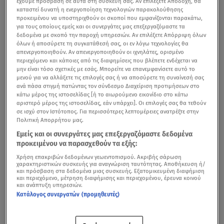
έχουμε πρόσβαση σε αυτά στη συσκευή σας. Αν επιλέξετε Αποδοχή, θα
καταστεί δυνατή η ενεργοποίηση τεχνολογιών παρακολούθησης
προκειμένου να υποστηριχθούν οι σκοποί που εμφανίζονται παρακάτω,
για τους οποίους εμείς και οι συνεργάτες μας επεξεργαζόμαστε τα
δεδομένα με σκοπό την παροχή υπηρεσιών. Αν επιλέξετε Απόρριψη όλων
όλων ή αποσύρετε τη συγκατάθεσή σας, οι εν λόγω τεχνολογίες θα
απενεργοποιηθούν. Αν απενεργοποιηθούν οι ιχνηλάτες, ορισμένο
περιεχόμενο και κάποιες από τις διαφημίσεις που βλέπετε ενδέχεται να
μην είναι τόσο σχετικές με εσάς. Μπορείτε να επανεμφανίσετε αυτό το
μενού για να αλλάξετε τις επιλογές σας ή να αποσύρετε τη συναίνεσή σας
ανά πάσα στιγμή πατώντας τον σύνδεσμο Διαχείριση προτιμήσεων στο
κάτω μέρος της ιστοσελίδας [ή το αιωρούμενο εικονίδιο στο κάτω
αριστερό μέρος της ιστοσελίδας, εάν υπάρχει]. Οι επιλογές σας θα τεθούν
σε ισχύ στον Ιστότοπος. Για περισσότερες λεπτομέρειες ανατρέξτε στην
Πολιτική Απορρήτου μας.
Εμείς και οι συνεργάτες μας επεξεργαζόμαστε δεδομένα
προκειμένου να παρασχεθούν τα εξής:
Χρήση επακριβών δεδομένων γεωεντοπισμού. Ακριβής σάρωση
χαρακτηριστικών συσκευής για αναγνώριση ταυτότητας. Αποθήκευση ή/
και πρόσβαση στα δεδομένα μιας συσκευής. Εξατομικευμένη διαφήμιση
και περιεχόμενο, μέτρηση διαφήμισης και περιεχομένου, έρευνα κοινού
και ανάπτυξη υπηρεσιών.
Κατάλογος συνεργατών (προμηθευτές)