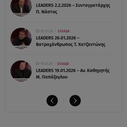
LEADERS 2.2.2026 – Συνταγματάρχης
08.08.26 , 12:42
Π. Νάστος
Κρήτη: Η Αστυνομία διαψεύδει την απόπειρα
ασέλγειας σε ανήλικη
26.01.26
ΕΛΛΑΔΑ
08.08.26 , 12:30
LEADERS 26.01.2026 –
Πρωταγωνίστρια της Λάμψης: «Στο θέατρο με
Βατραχάνθρωπος Τ. Χατζαντώνης
σνόμπαραν πάρα πολύ»
19.01.26
ΕΛΛΑΔΑ
LEADERS 19.01.2026 – Αν. Καθηγητής
Μ. Παπάζογλου