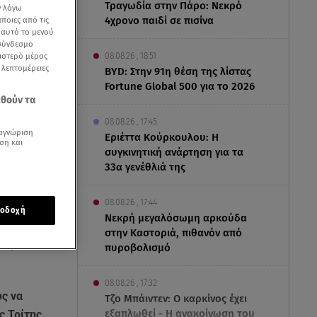
Τραγωδία στην Πάρο: Νεκρό
ν λόγω
4χρονο παιδί σε πισίνα
ποιες από τις
ε αυτό το μενού
 σύνδεσμο
ριστερό μέρος
08.08.26 , 18:51
ς λεπτομέρειες
BYD: Στην 91η θέση της λίστας
Fortune Global 500 για το 2026
εθούν τα
08.08.26 , 17:45
αγνώριση
Εριέττα Κούρκουλου: Η
ση και
συγκινητική ανάρτηση για τα
33α γενέθλιά της
08.08.26 , 17:44
οδοχή
Νεκρή μεγαλόσωμη αρκούδα
στην Καστοριά, πιθανόν από
πυροβολισμό
ειδήσεων του
08.08.26 , 17:32
ς να
Τζο Μπάιντεν: Ο καρκίνος έχει
εξαπλωθεί - Η ανακοίνωση του
ς Τρίτης.