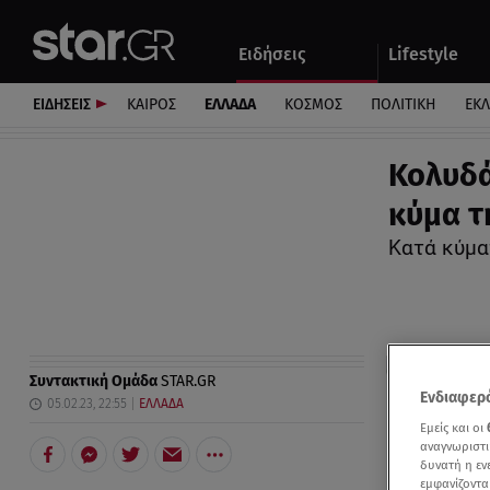
Αθλητικά
Quiz
Ειδήσεις
Lifestyle
Αυτοκίνητο
ΕΙΔΗΣΕΙΣ
ΚΑΙΡΟΣ
ΕΛΛΑΔΑ
ΚΟΣΜΟΣ
ΠΟΛΙΤΙΚΗ
ΕΚ
Κολυδά
κύμα τ
Κατά κύμα
Συντακτική Ομάδα
STAR.GR
Ενδιαφερό
05.02.23, 22:55
ΕΛΛΑΔΑ
Εμείς και οι
αναγνωριστι
δυνατή η ε
εμφανίζοντα