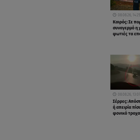
08.08.26, 14:2
Καιρός: Σε π
συναγερμό η 
φωτιές τα ε
08.08.26, 13:0
Σέρρες: Από
ή απειρία πίσ
φονικό τροχα