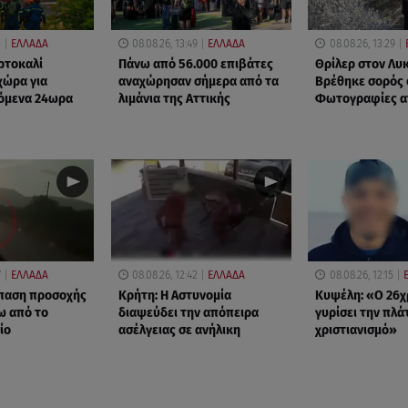
5
ΕΛΛΑΔΑ
08.08.26, 13:49
ΕΛΛΑΔΑ
08.08.26, 13:29
ορτοκαλί
Πάνω από 56.000 επιβάτες
Θρίλερ στον Λυ
χώρα για
αναχώρησαν σήμερα από τα
Βρέθηκε σορός 
πόμενα 24ωρα
λιμάνια της Αττικής
Φωτογραφίες α
7
ΕΛΛΑΔΑ
08.08.26, 12:42
ΕΛΛΑΔΑ
08.08.26, 12:15
σπαση προσοχής
Κρήτη: Η Αστυνομία
Κυψέλη: «Ο 26χ
ω από το
διαψεύδει την απόπειρα
γυρίσει την πλά
ίο
ασέλγειας σε ανήλικη
χριστιανισμό»