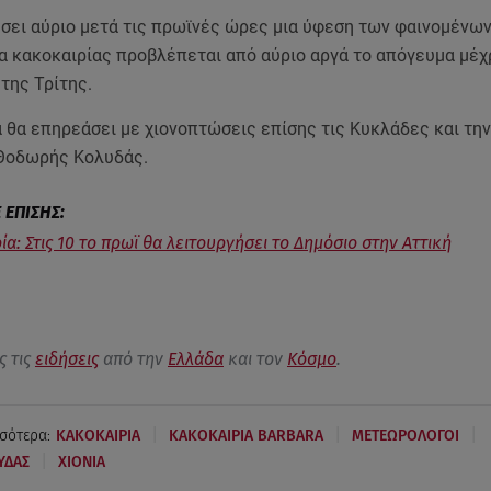
σει αύριο μετά τις πρωϊνές ώρες μια ύφεση των φαινομένων
α κακοκαιρίας προβλέπεται από αύριο αργά το απόγευμα μέχ
της Τρίτης.
 θα επηρεάσει με χιονοπτώσεις επίσης τις Κυκλάδες και την
Θοδωρής Κολυδάς.
ία: Στις 10 το πρωϊ θα λειτουργήσει το Δημόσιο στην Αττική
ς τις
ειδήσεις
από την
Ελλάδα
και τον
Κόσμο
.
|
|
|
σότερα:
ΚΑΚΟΚΑΙΡΙΑ
ΚΑΚΟΚΑΙΡΙΑ BARBARA
ΜΕΤΕΩΡΟΛΟΓΟΙ
|
ΥΔΑΣ
ΧΙΟΝΙΑ