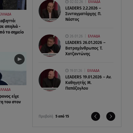
02.02.26
ΕΛΛΑΔΑ
LEADERS 2.2.2026 –
Συνταγματάρχης Π.
ΕΛΛΑΔΑ
Νάστος
καβηττό:
σε σπηλιά -
πό το σημείο
26.01.26
ΕΛΛΑΔΑ
LEADERS 26.01.2026 –
Βατραχάνθρωπος Τ.
Χατζαντώνης
19.01.26
ΕΛΛΑΔΑ
LEADERS 19.01.2026 – Αν.
Καθηγητής Μ.
Παπάζογλου
ΕΛΛΑΔΑ
ρονος είχε
τη του στον
Προβολή
5 από 15