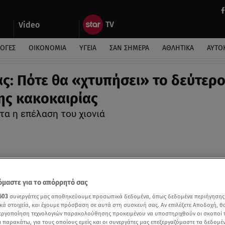
Video
ΛΟΓΕΣ
ΟΙΚΟΝΟΜΙΑ
ΥΓΕΙΑ
ΣΑΝ ΣΗΜΕΡΑ
ΑΘΛΗΤΙΚΑ
ΑΥΤΟ
ς: Πότε θα «χτυπήσει» το δεύτερ
ης κακοκαιρίας
τα η επέλαση του χιονιά
μαστε για το απόρρητό σας
603
συνεργάτες μας αποθηκεύουμε προσωπικά δεδομένα, όπως δεδομένα περιήγησης
κά στοιχεία, και έχουμε πρόσβαση σε αυτά στη συσκευή σας. Αν επιλέξετε Αποδοχή, θ
νεργοποίηση τεχνολογιών παρακολούθησης προκειμένου να υποστηριχθούν οι σκοποί
ι παρακάτω, για τους οποίους εμείς και οι συνεργάτες μας επεξεργαζόμαστε τα δεδομέ