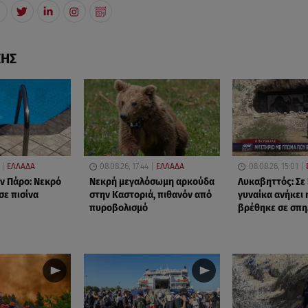
ΣΗΣ
ΕΛΛΑΔΑ
08.08.26, 17:44
ΕΛΛΑΔΑ
08.08.26, 15:01
ν Πάρο: Νεκρό
Νεκρή μεγαλόσωμη αρκούδα
Λυκαβηττός: Σε
σε πισίνα
στην Καστοριά, πιθανόν από
γυναίκα ανήκει 
πυροβολισμό
βρέθηκε σε σπη