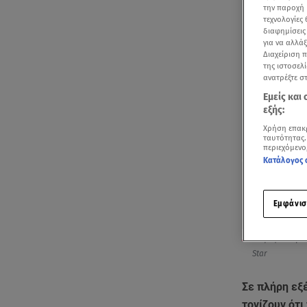
την παροχή 
τεχνολογίες
διαφημίσεις
για να αλλά
Διαχείριση 
της ιστοσελί
ανατρέξτε σ
Εμείς και
εξής:
Χρήση επακ
ταυτότητας.
περιεχόμενο
Κατάλογος 
Εμφάνισ
Η πρόγνωση το
Star
Σε πλήρη εξ
τονίζουν ότι