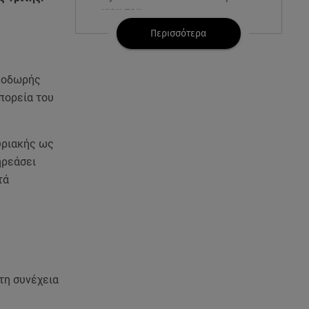
γιου του
Περισσότερα
08.08.26 , 17:20
Ανδρομάχη: «Είσαι το φως στη
ζωή μου» – Η νέα ανάρτηση με
Θοδωρής
τον γιο της
 πορεία του
08.08.26 , 16:52
Δανάη Μπακογιάννη: Η κόρη
υριακής ως
του Κώστα Μπακογιάννη έκανε
ηρεάσει
πανελλήνιο ρεκόρ
τά
08.08.26 , 16:45
Πένθος για τον Λιονέλ Μέσι -
Πέθανε ο πατέρας του Χόρχε
στα 68 του χρόνια
στη συνέχεια
08.08.26 , 16:07
Ευγενία Σαμαρά: Διακοπάρει με