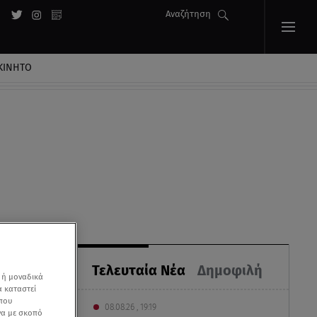
Αναζήτηση
ΚΙΝΗΤΟ
ο
Τελευταία Νέα
Δημοφιλή
 ή μοναδικά
α καταστεί
 που
08.08.26 , 19:19
να με σκοπό