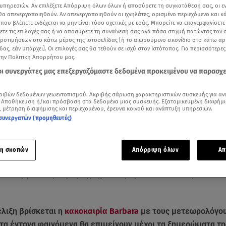
υπηρεσιών. Αν επιλέξετε Απόρριψη όλων όλων ή αποσύρετε τη συγκατάθεσή σας, οι ε
 θα απενεργοποιηθούν. Αν απενεργοποιηθούν οι ιχνηλάτες, ορισμένο περιεχόμενο και κά
 που βλέπετε ενδέχεται να μην είναι τόσο σχετικές με εσάς. Μπορείτε να επανεμφανίσετ
ξετε τις επιλογές σας ή να αποσύρετε τη συναίνεσή σας ανά πάσα στιγμή πατώντας τον
προτιμήσεων στο κάτω μέρος της ιστοσελίδας [ή το αιωρούμενο εικονίδιο στο κάτω α
δας, εάν υπάρχει]. Οι επιλογές σας θα τεθούν σε ισχύ στον Ιστότοπος. Για περισσότερε
την Πολιτική Απορρήτου μας.
 οι συνεργάτες μας επεξεργαζόμαστε δεδομένα προκειμένου να παρασχ
ριβών δεδομένων γεωεντοπισμού. Ακριβής σάρωση χαρακτηριστικών συσκευής για αν
 Αποθήκευση ή/και πρόσβαση στα δεδομένα μιας συσκευής. Εξατομικευμένη διαφήμι
, μέτρηση διαφήμισης και περιεχομένου, έρευνα κοινού και ανάπτυξη υπηρεσιών.
συνεργατών (προμηθευτές)
Δείτε περισσότερα άρθρα μας στα αποτελέσματα αναζήτησης
Add star.gr on Google
η σκοπών
Απόρριψη όλων
Απ
υ Θοδωρή Κολυδά για την εξέλιξη της κακοκαιρίας «Barbara» στο κεντρικό δελτίο 
έλιξη βρίσκεται η
κακοκαιρία Barbara
με τους μετεωρολόγου
 τα έντονα φαινόμενα θα επιμείνουν μέχρι τα ξημερώματα τη