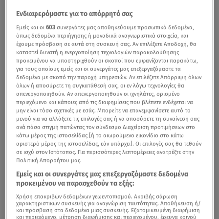
Ενδιαφερόμαστε για το απόρρητό σας
Εμείς και οι
603
συνεργάτες μας αποθηκεύουμε προσωπικά δεδομένα,
όπως δεδομένα περιήγησης ή μοναδικά αναγνωριστικά στοιχεία, και
έχουμε πρόσβαση σε αυτά στη συσκευή σας. Αν επιλέξετε Αποδοχή, θα
καταστεί δυνατή η ενεργοποίηση τεχνολογιών παρακολούθησης
προκειμένου να υποστηριχθούν οι σκοποί που εμφανίζονται παρακάτω,
για τους οποίους εμείς και οι συνεργάτες μας επεξεργαζόμαστε τα
δεδομένα με σκοπό την παροχή υπηρεσιών. Αν επιλέξετε Απόρριψη όλων
όλων ή αποσύρετε τη συγκατάθεσή σας, οι εν λόγω τεχνολογίες θα
απενεργοποιηθούν. Αν απενεργοποιηθούν οι ιχνηλάτες, ορισμένο
περιεχόμενο και κάποιες από τις διαφημίσεις που βλέπετε ενδέχεται να
μην είναι τόσο σχετικές με εσάς. Μπορείτε να επανεμφανίσετε αυτό το
μενού για να αλλάξετε τις επιλογές σας ή να αποσύρετε τη συναίνεσή σας
ανά πάσα στιγμή πατώντας τον σύνδεσμο Διαχείριση προτιμήσεων στο
κάτω μέρος της ιστοσελίδας [ή το αιωρούμενο εικονίδιο στο κάτω
αριστερό μέρος της ιστοσελίδας, εάν υπάρχει]. Οι επιλογές σας θα τεθούν
σε ισχύ στον Ιστότοπος. Για περισσότερες λεπτομέρειες ανατρέξτε στην
Πολιτική Απορρήτου μας.
Εμείς και οι συνεργάτες μας επεξεργαζόμαστε δεδομένα
προκειμένου να παρασχεθούν τα εξής:
Χρήση επακριβών δεδομένων γεωεντοπισμού. Ακριβής σάρωση
χαρακτηριστικών συσκευής για αναγνώριση ταυτότητας. Αποθήκευση ή/
και πρόσβαση στα δεδομένα μιας συσκευής. Εξατομικευμένη διαφήμιση
και περιεχόμενο, μέτρηση διαφήμισης και περιεχομένου, έρευνα κοινού