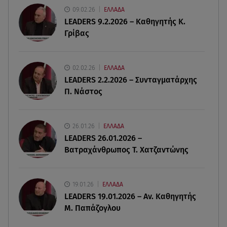
09.02.26
ΕΛΛΑΔΑ
LEADERS 9.2.2026 – Καθηγητής Κ.
09.08.26 , 14:42
Γρίβας
Τουρισμός για Όλους 2026-2027: Ποια ΑΦΜ
υποβάλλουν σήμερα αιτήσεις
02.02.26
ΕΛΛΑΔΑ
09.08.26 , 14:32
LEADERS 2.2.2026 – Συνταγματάρχης
Πινακίδες κυκλοφορίας με λίγα κλικ - Τέλος οι
Π. Νάστος
καθυστερήσεις
09.08.26 , 14:01
26.01.26
ΕΛΛΑΔΑ
Γνωστός δημοσιογράφος αποκάλυψε ότι
LEADERS 26.01.2026 –
σύντομα παντρεύεται τη σύντροφό του
Βατραχάνθρωπος Τ. Χατζαντώνης
19.01.26
ΕΛΛΑΔΑ
LEADERS 19.01.2026 – Αν. Καθηγητής
Μ. Παπάζογλου