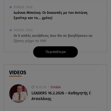
09.08.26 , 16:30
Ιωάννα Μπούκη: Οι διακοπές με τον Αντώνη
Σροίτερ και το... χρέος!
09.08.26 , 16:00
Οι 5 απλές συνήθειες που θα σε βοηθήσουν να
ζήσεις μέχρι τα 100
Περισσότερα
09.08.26 , 15:54
Μέγκαν Μαρκλ - Πρίγκιπας Χάρι: Πόσταραν selfie
από το ταξίδι στον Καναδά
VIDEOS
09.08.26 , 15:40
Ιράν: Στη δημοσιότητα νέο βίντεο με τον
Μοτζταμπά Χαμενεΐ
16.02.26
ΕΛΛΑΔΑ
LEADERS 16.2.2026 – Καθηγητής Γ.
Ατσαλάκης
09.08.26 , 15:16
Χωρισμός στη σόουμπιζ μετά από 8 χρόνια
γάμου - Η ανακοίνωση