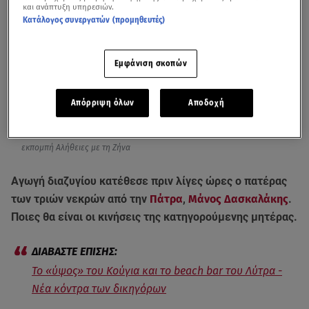
και ανάπτυξη υπηρεσιών.
Κατάλογος συνεργατών (προμηθευτές)
Εμφάνιση σκοπών
Απόρριψη όλων
Αποδοχή
Ο Μάνος Δασκαλάκης κατέθεσε αγωγή διαζυγίου / Βίντεο από την
εκπομπή Αλήθειες με τη Ζήνα
Αγωγή διαζυγίου κατέθεσε πριν λίγες ώρες ο πατέρας
των τριών νεκρών από την
Πάτρα
,
Μάνος Δασκαλάκης
.
Ποιες θα είναι οι κινήσεις της κατηγορούμενης μητέρας.
Το «ύψος» του Κούγια και το beach bar του Λύτρα -
Νέα κόντρα των δικηγόρων