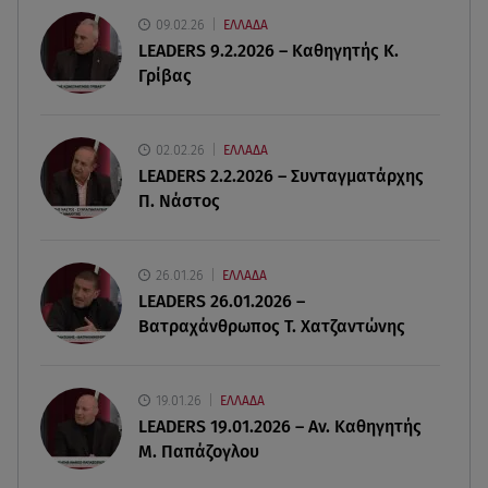
θαλάσσια απορρίμματα
09.02.26
ΕΛΛΑΔΑ
LEADERS 9.2.2026 – Καθηγητής Κ.
Γρίβας
09.08.26 , 12:13
Οι ερωτικές προβλέψεις για την εβδομάδα
10/08/2026 - 16/08/2026
02.02.26
ΕΛΛΑΔΑ
LEADERS 2.2.2026 – Συνταγματάρχης
09.08.26 , 12:00
Π. Νάστος
Πώς να αποσυνδεθείς (ρεαλιστικά) από το άγχος
στις διακοπές
26.01.26
ΕΛΛΑΔΑ
09.08.26 , 11:55
LEADERS 26.01.2026 –
Διακοπές στην Κρήτη κάνει ο πρωθυπουργός
Βατραχάνθρωπος Τ. Χατζαντώνης
19.01.26
ΕΛΛΑΔΑ
LEADERS 19.01.2026 – Αν. Καθηγητής
Μ. Παπάζογλου