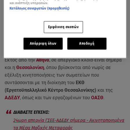
και ανάπτυξη υπηρεσιών.
Κατάλογος συνεργατών (προμηθευτές)
Εμφάνιση σκοπών
Απόρριψη όλων
Αποδοχή
Εκτός από την
Αθήνα
, σε απεργιακό κλοιό είναι σήμερα
και η
Θεσσαλονίκη
, όπου βρίσκονται από νωρίς σε
εξέλιξη κινητοποιήσεις των σωματείων που
συντάσσονται με τη διοίκηση του
ΕΚΘ
(Εργατοϋπαλληλικό Κέντρο Θεσσαλονίκης)
και της
ΑΔΕΔΥ
, όπως και των εργαζομένων του
ΟΑΣΘ
.
24ωρη απεργία ΓΣΕΕ-ΑΔΕΔΥ σήμερα - Ακινητοποιημένα
τα Μέσα Μαζικής Μεταφοράς