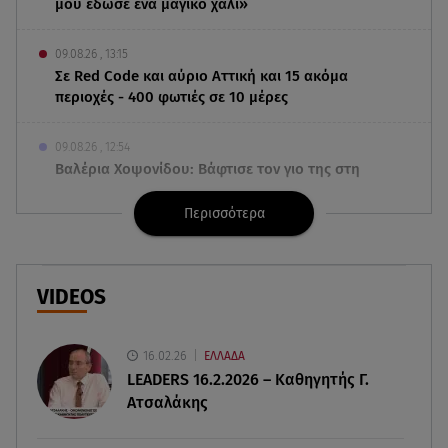
μου έδωσε ένα μαγικό χαλί»
09.08.26 , 13:15
Σε Red Code και αύριο Αττική και 15 ακόμα
περιοχές - 400 φωτιές σε 10 μέρες
09.08.26 , 12:54
Βαλέρια Χοψονίδου: Βάφτισε τον γιο της στη
Βουλιαγμένη - Το όνομα που πήρε
Περισσότερα
09.08.26 , 12:44
Ερυθρός Σταυρός: Άγρια επίθεση σε νοσηλεύτρια
στα Επείγοντα
VIDEOS
09.08.26 , 12:28
Πάρος: Χωρίς ναυαγοσώστη η πισίνα του beach
16.02.26
ΕΛΛΑΔΑ
bar όπου πνίγηκε ο 4χρονος
LEADERS 16.2.2026 – Καθηγητής Γ.
Ατσαλάκης
09.08.26 , 12:20
Hyundai και Healthy Seas: Καθάρισαν 36 τόνους