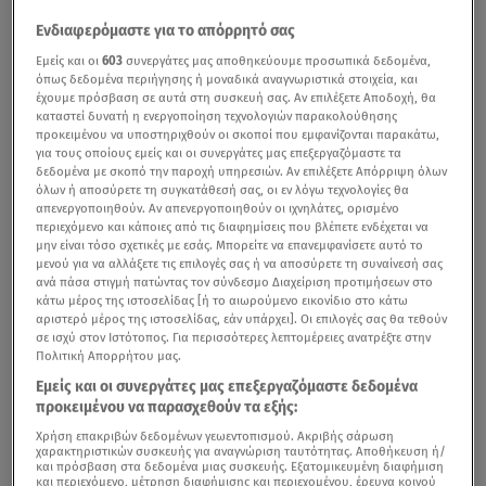
Ενδιαφερόμαστε για το απόρρητό σας
Εμείς και οι
603
συνεργάτες μας αποθηκεύουμε προσωπικά δεδομένα,
όπως δεδομένα περιήγησης ή μοναδικά αναγνωριστικά στοιχεία, και
έχουμε πρόσβαση σε αυτά στη συσκευή σας. Αν επιλέξετε Αποδοχή, θα
καταστεί δυνατή η ενεργοποίηση τεχνολογιών παρακολούθησης
προκειμένου να υποστηριχθούν οι σκοποί που εμφανίζονται παρακάτω,
για τους οποίους εμείς και οι συνεργάτες μας επεξεργαζόμαστε τα
δεδομένα με σκοπό την παροχή υπηρεσιών. Αν επιλέξετε Απόρριψη όλων
όλων ή αποσύρετε τη συγκατάθεσή σας, οι εν λόγω τεχνολογίες θα
απενεργοποιηθούν. Αν απενεργοποιηθούν οι ιχνηλάτες, ορισμένο
περιεχόμενο και κάποιες από τις διαφημίσεις που βλέπετε ενδέχεται να
μην είναι τόσο σχετικές με εσάς. Μπορείτε να επανεμφανίσετε αυτό το
μενού για να αλλάξετε τις επιλογές σας ή να αποσύρετε τη συναίνεσή σας
ανά πάσα στιγμή πατώντας τον σύνδεσμο Διαχείριση προτιμήσεων στο
κάτω μέρος της ιστοσελίδας [ή το αιωρούμενο εικονίδιο στο κάτω
αριστερό μέρος της ιστοσελίδας, εάν υπάρχει]. Οι επιλογές σας θα τεθούν
σε ισχύ στον Ιστότοπος. Για περισσότερες λεπτομέρειες ανατρέξτε στην
Πολιτική Απορρήτου μας.
Εμείς και οι συνεργάτες μας επεξεργαζόμαστε δεδομένα
προκειμένου να παρασχεθούν τα εξής:
Χρήση επακριβών δεδομένων γεωεντοπισμού. Ακριβής σάρωση
χαρακτηριστικών συσκευής για αναγνώριση ταυτότητας. Αποθήκευση ή/
και πρόσβαση στα δεδομένα μιας συσκευής. Εξατομικευμένη διαφήμιση
και περιεχόμενο, μέτρηση διαφήμισης και περιεχομένου, έρευνα κοινού