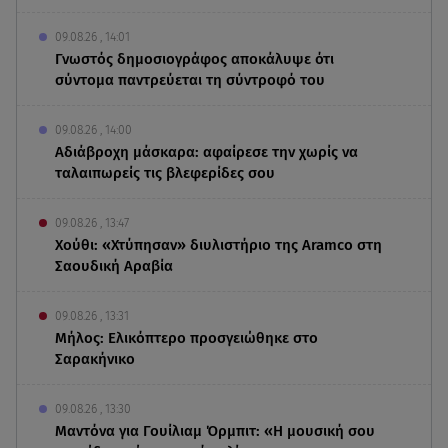
09.08.26 , 14:01
Γνωστός δημοσιογράφος αποκάλυψε ότι
σύντομα παντρεύεται τη σύντροφό του
09.08.26 , 14:00
Αδιάβροχη μάσκαρα: αφαίρεσε την χωρίς να
ταλαιπωρείς τις βλεφερίδες σου
09.08.26 , 13:47
Χούθι: «Χτύπησαν» διυλιστήριο της Aramco στη
Σαουδική Αραβία
09.08.26 , 13:31
Μήλος: Ελικόπτερο προσγειώθηκε στο
Σαρακήνικο
09.08.26 , 13:30
Μαντόνα για Γουίλιαμ Όρμπιτ: «Η μουσική σου