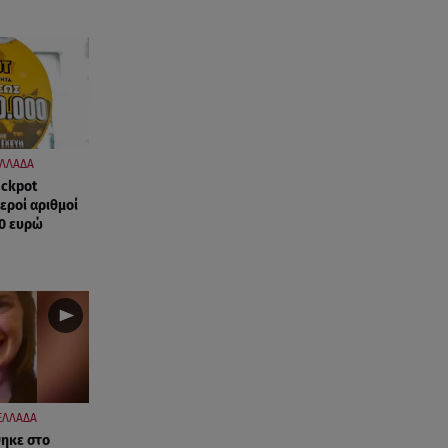
ΛΛΑΔΑ
ackpot
χεροί αριθμοί
00 ευρώ
ΕΛΛΑΔΑ
θηκε στο