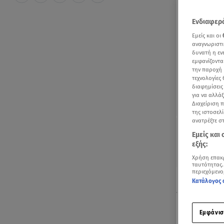
Ενδιαφερό
Εμείς και οι
αναγνωριστι
δυνατή η ε
εμφανίζοντα
την παροχή 
τεχνολογίες
διαφημίσεις
για να αλλά
Διαχείριση 
της ιστοσελί
ανατρέξτε σ
Εμείς και
εξής:
Χρήση επακ
ταυτότητας.
περιεχόμενο
Ραγδαίες είν
Κατάλογος 
παιδιών. Σε
ιατροδικαστ
Εμφάνισ