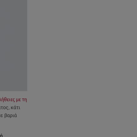
διαμέρισμα της 38χρονης Λίζα
07.08.26 , 19:15
Συντάξεις Σεπτεμβρίου: Πότε θα
μπουν τα χρήματα στους
λογαριασμούς
07.08.26 , 18:45
Φωτιά στο Στεφάνι Κορίνθου:
Μήνυμα από το 112 -
Σηκώθηκαν εναέρια μέσα
07.08.26 , 18:34
Έξοδος Αυγούστου: Στο 100% η
πληρότητα για Κυκλάδες
λήθειες με τη
τος, κάτι
07.08.26 , 17:44
ε βαριά
Παιδικοί σταθμοί: Πότε βγαίνουν
τα προσωρινά αποτελέσματα
ρή