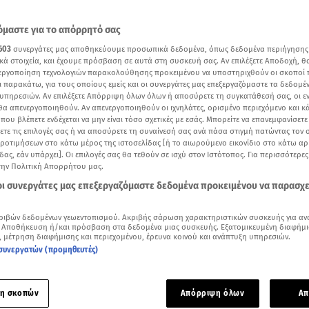
μαστε για το απόρρητό σας
603
συνεργάτες μας αποθηκεύουμε προσωπικά δεδομένα, όπως δεδομένα περιήγησης
κά στοιχεία, και έχουμε πρόσβαση σε αυτά στη συσκευή σας. Αν επιλέξετε Αποδοχή, θ
νεργοποίηση τεχνολογιών παρακολούθησης προκειμένου να υποστηριχθούν οι σκοποί
ι παρακάτω, για τους οποίους εμείς και οι συνεργάτες μας επεξεργαζόμαστε τα δεδομέ
υπηρεσιών. Αν επιλέξετε Απόρριψη όλων όλων ή αποσύρετε τη συγκατάθεσή σας, οι ε
 θα απενεργοποιηθούν. Αν απενεργοποιηθούν οι ιχνηλάτες, ορισμένο περιεχόμενο και κά
 που βλέπετε ενδέχεται να μην είναι τόσο σχετικές με εσάς. Μπορείτε να επανεμφανίσετ
ξετε τις επιλογές σας ή να αποσύρετε τη συναίνεσή σας ανά πάσα στιγμή πατώντας τον
προτιμήσεων στο κάτω μέρος της ιστοσελίδας [ή το αιωρούμενο εικονίδιο στο κάτω α
δας, εάν υπάρχει]. Οι επιλογές σας θα τεθούν σε ισχύ στον Ιστότοπος. Για περισσότερε
την Πολιτική Απορρήτου μας.
Δείτε περισσότερα άρθρα μας στα αποτελέσματα αναζήτησης
 οι συνεργάτες μας επεξεργαζόμαστε δεδομένα προκειμένου να παρασχ
Add star.gr on Google
ριβών δεδομένων γεωεντοπισμού. Ακριβής σάρωση χαρακτηριστικών συσκευής για αν
 Αποθήκευση ή/και πρόσβαση στα δεδομένα μιας συσκευής. Εξατομικευμένη διαφήμι
, μέτρηση διαφήμισης και περιεχομένου, έρευνα κοινού και ανάπτυξη υπηρεσιών.
αι οι εξελίξεις στην υπόθεση της
Πάτρας
με τους θανάτους 
συνεργατών (προμηθευτές)
κεταμίνη
οφείλεται ο θάνατος της Τζωρτζίνας, σύμφωνα με 
ικό πόρισμα του Σωτήρη Μπουζιάνη.
η σκοπών
Απόρριψη όλων
Απ