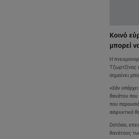
Κοινό εύ
μπορεί να
Η πνευμονορα
Τζωρτζίνας 
σημαίνει μπο
«Εάν υπάρχει
θανάτου που 
που παρουσιά
ασφυκτικό θ
Ωστόσο, επεσ
θανάτους των