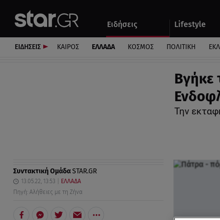
Αθλητικά
Quiz
Ειδήσεις
Lifestyle
Αυτοκίνητο
ΕΙΔΗΣΕΙΣ
ΚΑΙΡΟΣ
ΕΛΛΑΔΑ
ΚΟΣΜΟΣ
ΠΟΛΙΤΙΚΗ
ΕΚ
Βγήκε 
Ενδοφλ
Την εκταφή
Συντακτική Ομάδα
STAR.GR
13.05.22, 13:53
ΕΛΛΑΔΑ
Πηγή: Αλήθειες με τη Ζήνα