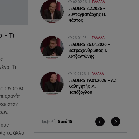
02.02.26
ΕΛΛΑΔΑ
LEADERS 2.2.2026 –
Συνταγματάρχης Π.
Νάστος
 - Τι
26.01.26
ΕΛΛΑΔΑ
LEADERS 26.01.2026 –
Βατραχάνθρωπος Τ.
Χατζαντώνης
ης
ένα. Τι
19.01.26
ΕΛΛΑΔΑ
LEADERS 19.01.2026 – Αν.
Καθηγητής Μ.
 την αιτία
Παπάζογλου
αιμοραγία
και στον
έων.
Προβολή
5 από 15
τους
ίς τα άλλα