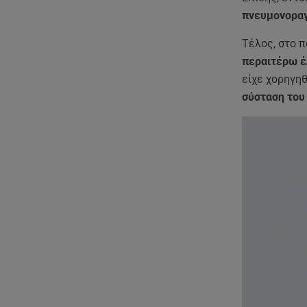
πνευμονοραγ
Τέλος, στο π
περαιτέρω έ
είχε χορηγηθ
σύσταση του