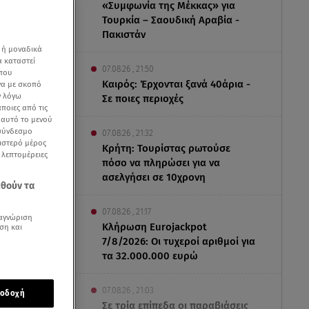
«Συμφωνία της Μέκκας» για
Τουρκία – Σαουδική Αραβία -
Πακιστάν
 ή μοναδικά
α καταστεί
07.08.26 , 21:50
 που
Καιρός: Έρχονται ξανά 40άρια -
να με σκοπό
ν λόγω
Σε ποιες περιοχές
ποιες από τις
ε αυτό το μενού
 σύνδεσμο
07.08.26 , 21:32
ριστερό μέρος
Κρήτη: Τουρίστας ρωτούσε
ς λεπτομέρειες
πόσο να πληρώσει για να
ασελγήσει σε 10χρονη
εθούν τα
07.08.26 , 21:17
αγνώριση
Κλήρωση Eurojackpot
ση και
7/8/2026: Οι τυχεροί αριθμοί για
των τριών
τα 32.000.000 ευρώ
το επίσημο
07.08.26 , 21:03
οδοχή
Σε τρία επίπεδα οι παραβιάσεις