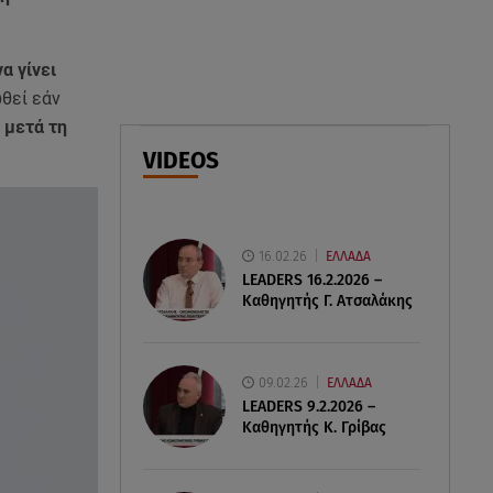
07.08.26 , 17:13
Τροχαίο Σέρρες: «Έχασα τη
σύζυγο και το παιδί μου. Τα
α γίνει
έχασα όλα»
θεί εάν
 μετά τη
07.08.26 , 16:00
VIDEOS
Ανακάλυψε ξανά τη δύναμή
σου: μην σε τρομάζει η μυϊκή
απώλεια
16.02.26
ΕΛΛΑΔΑ
LEADERS 16.2.2026 –
Καθηγητής Γ. Ατσαλάκης
09.02.26
ΕΛΛΑΔΑ
LEADERS 9.2.2026 –
Καθηγητής Κ. Γρίβας