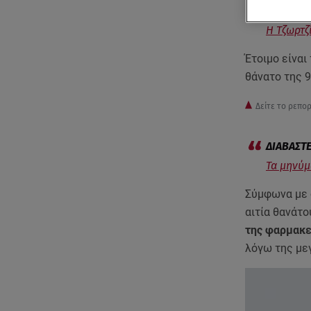
Η Τζωρτζί
Έτοιμο είναι
θάνατο της 9
Δείτε το ρεπο
Τα μηνύμ
Σύμφωνα με ό
αιτία θανάτο
της φαρμακε
λόγω της με