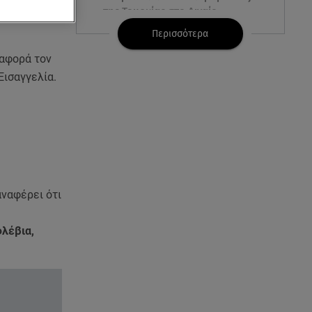
της Τουρκίας στο Αιγαίο
Περισσότερα
07.08.26 , 21:00
 αφορά τον
MINI Aceman E: Τα αξεσουάρ για
περιπετειώδεις διαδρομές
Εισαγγελία.
07.08.26 , 20:47
Χανιά: Νεκρή βρέθηκε
αγνοούμενη - Ξέφυγε από
αστυνομικούς που την
εντόπισαν
αναφέρει ότι
07.08.26 , 20:18
Μυστράς: Κρίσιμος για το
λέβια,
κατηγορητήριο ο χρόνος
θανάτου του 90χρονου
07.08.26 , 20:13
Κυψέλη: Tι βρέθηκε στο