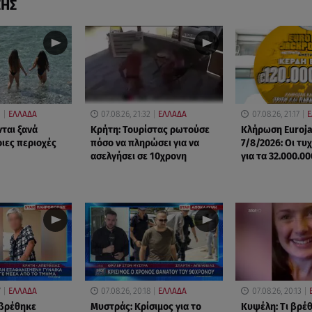
ΣΗΣ
0
ΕΛΛΑΔΑ
07.08.26, 21:32
ΕΛΛΑΔΑ
07.08.26, 21:17
Ε
νται ξανά
Κρήτη: Τουρίστας ρωτούσε
Κλήρωση Euroj
οιες περιοχές
πόσο να πληρώσει για να
7/8/2026: Οι τυ
ασελγήσει σε 10χρονη
για τα 32.000.0
7
ΕΛΛΑΔΑ
07.08.26, 20:18
ΕΛΛΑΔΑ
07.08.26, 20:13
 βρέθηκε
Μυστράς: Κρίσιμος για το
Κυψέλη: Tι βρέ