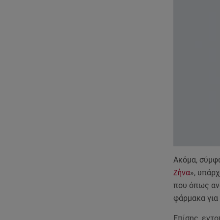
Ακόμα, σύμφ
Ζήνα
», υπάρ
που όπως ανα
φάρμακα για
Επίσης, εντ