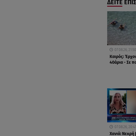
ΔΕΙΤΕ ΕΠΙ
07.08.26, 21:5
Καιρός: Έρχο
40άρια - Σε π
07.08.26, 20:4
Χανιά: Νεκρή