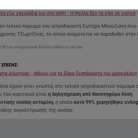
να είχε επεισόδια και στο σπίτι - Η Ρούλα δεν το είπε σε γιατρό
 το τελικό πόρισμα του ιατροδικαστή Σωτήρη Μπουζιάνη που
χρονης Τζωρτζίνας, το οποίο αναμένεται να παραδοθεί στην 
ρτάζ του μεσημεριανού δελτίου ειδήσεων του Star
ατα Δήμητρας - Μάνου για τα βίαια ξεσπάσματα του Δασκαλάκη
σα έχουν γίνει γνωστά, στο τελικό ιατροδικαστικό πόρισμα 
υ του κοριτσιού είναι
η δηλητηρίαση από θανατηφόρα δόση
υτικής ουσίας κεταμίνη
, η οποία
κατά 99% χορηγήθηκε ενδοφ
γάλης συγκέντρωσης της ουσίας.