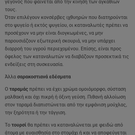
γεγονός που φαίνεται από την κίνηση των αγκαθιών
τους.
Όταν επιλέγουν κονσέρβες ιχθυηρών που διατηρούνται
στο ψυγείο ή εκτός ψυγείου, οι καταναλωτές πρέπει να
προσέχουν να μην είναι διογκωμένες, να μην
παρουσιάζουν εξωτερική σκουριά, να μην υπάρχει
διαρροή του υγρού περιεχομένου. Επίσης, είναι προς
όφελος των καταναλωτών να διαβάζουν προσεκτικά τις
ενδείξεις στη συσκευασία.
Άλλα
σαρακοστιανά εδέσματα
Ο
ταραμάς
πρέπει να έχει χρώμα ομοιόμορφο, σύσταση
μαλθακή και όχι πικρή ή όξινη γεύση. Πιθανή αλλοίωση
στον ταραμά διαπιστώνεται από την εμφάνιση μούχλας,
την ξηρότητα ή την τάγγιση.
Το
τουρσί
θα πρέπει να καταναλώνεται με φειδώ από
άτομα με ευαισθησία στο στομάχι ή και να αποφεύγεται