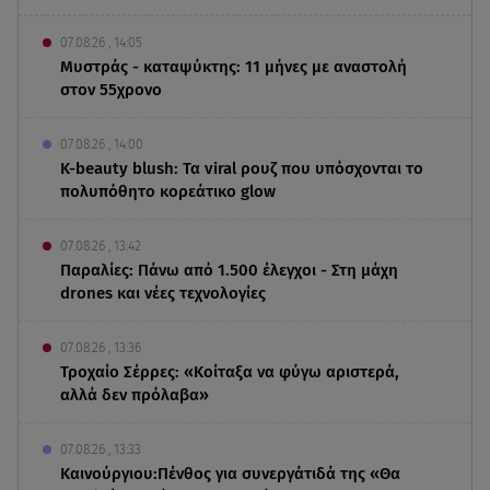
07.08.26 , 14:05
Μυστράς - καταψύκτης: 11 μήνες με αναστολή
στον 55χρονο
07.08.26 , 14:00
K-beauty blush: Τα viral ρουζ που υπόσχονται το
πολυπόθητο κορεάτικο glow
07.08.26 , 13:42
Παραλίες: Πάνω από 1.500 έλεγχοι - Στη μάχη
drones και νέες τεχνολογίες
07.08.26 , 13:36
Τροχαίο Σέρρες: «Κοίταξα να φύγω αριστερά,
αλλά δεν πρόλαβα»
07.08.26 , 13:33
Καινούργιου:Πένθος για συνεργάτιδά της «Θα