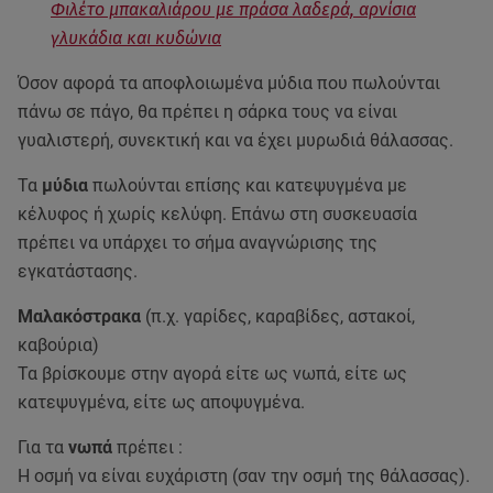
Φιλέτο μπακαλιάρου με πράσα λαδερἀ, αρνίσια
γλυκάδια και κυδώνια
Όσον αφορά τα αποφλοιωμένα μύδια που πωλούνται
πάνω σε πάγο, θα πρέπει η σάρκα τους να είναι
γυαλιστερή, συνεκτική και να έχει μυρωδιά θάλασσας.
Τα
μύδια
πωλούνται επίσης και κατεψυγμένα με
κέλυφος ή χωρίς κελύφη. Επάνω στη συσκευασία
πρέπει να υπάρχει το σήμα αναγνώρισης της
εγκατάστασης.
Μαλακόστρακα
(π.χ. γαρίδες, καραβίδες, αστακοί,
καβούρια)
Τα βρίσκουμε στην αγορά είτε ως νωπά, είτε ως
κατεψυγμένα, είτε ως αποψυγμένα.
Για τα
νωπά
πρέπει :
Η οσμή να είναι ευχάριστη (σαν την οσμή της θάλασσας).