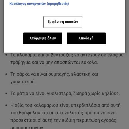
Κατάλογος συνεργατών (προμηθευτές)
Την οσμή που πρέπει να είναι οσμή θάλασσας και όχι
δυσάρεστη οσμή αμμωνίας ή οποιαδήποτε άλλη οσμή,
Εμφάνιση σκοπών
ξένη προς το προϊόν.
Την επιφάνεια του σώματος να είναι υγρή και
Απόρριψη όλων
Αποδοχή
γυαλιστερή.
Τα πλοκάμια και οι βεντούζες να αντέχουν σε ελαφρύ
τράβηγμα και να μην αποσπώνται εύκολα.
Τη σάρκα να είναι συμπαγής, ελαστική και
γυαλιστερή.
Τα μάτια να είναι γυαλιστερά, ζωηρά χωρίς κηλίδες.
Η αξία του καλαμαριού είναι υπερδιπλάσια από αυτή
του θράψαλου και οι καταναλωτές πρέπει να είναι
προσεκτικοί σ’ αυτή την ειδική περίπτωση αγοράς
σαρακοστιανών.