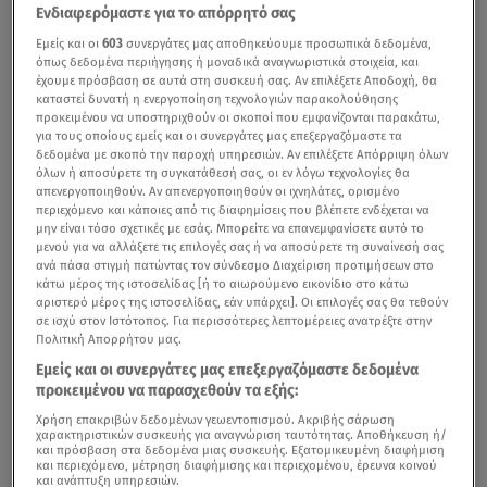
Ενδιαφερόμαστε για το απόρρητό σας
Εμείς και οι
603
συνεργάτες μας αποθηκεύουμε προσωπικά δεδομένα,
όπως δεδομένα περιήγησης ή μοναδικά αναγνωριστικά στοιχεία, και
έχουμε πρόσβαση σε αυτά στη συσκευή σας. Αν επιλέξετε Αποδοχή, θα
καταστεί δυνατή η ενεργοποίηση τεχνολογιών παρακολούθησης
προκειμένου να υποστηριχθούν οι σκοποί που εμφανίζονται παρακάτω,
για τους οποίους εμείς και οι συνεργάτες μας επεξεργαζόμαστε τα
δεδομένα με σκοπό την παροχή υπηρεσιών. Αν επιλέξετε Απόρριψη όλων
Παλαιότερο ρεπορτάζ από το κεντρικό δελτίο του Star για τα ψώνια
όλων ή αποσύρετε τη συγκατάθεσή σας, οι εν λόγω τεχνολογίες θα
απενεργοποιηθούν. Αν απενεργοποιηθούν οι ιχνηλάτες, ορισμένο
της Καθαράς Δευτέρας.
περιεχόμενο και κάποιες από τις διαφημίσεις που βλέπετε ενδέχεται να
μην είναι τόσο σχετικές με εσάς. Μπορείτε να επανεμφανίσετε αυτό το
Συμβουλές προς τους καταναλωτές για την περίοδο της
μενού για να αλλάξετε τις επιλογές σας ή να αποσύρετε τη συναίνεσή σας
ανά πάσα στιγμή πατώντας τον σύνδεσμο Διαχείριση προτιμήσεων στο
Σαρακοστής και ιδιαίτερα το τριήμερο της Καθαράς
κάτω μέρος της ιστοσελίδας [ή το αιωρούμενο εικονίδιο στο κάτω
Δευτέρας εξέδωσε ο Ε.Φ.Ε.Τ.
αριστερό μέρος της ιστοσελίδας, εάν υπάρχει]. Οι επιλογές σας θα τεθούν
σε ισχύ στον Ιστότοπος. Για περισσότερες λεπτομέρειες ανατρέξτε στην
Πολιτική Απορρήτου μας.
Εμείς και οι συνεργάτες μας επεξεργαζόμαστε δεδομένα
Συνταγή για καλαμαράκια τηγανητά- Όλα τα μυστικά
προκειμένου να παρασχεθούν τα εξής:
Χρήση επακριβών δεδομένων γεωεντοπισμού. Ακριβής σάρωση
Συγκεκριμένα, για τα νωπά πρέπει να
χαρακτηριστικών συσκευής για αναγνώριση ταυτότητας. Αποθήκευση ή/
και πρόσβαση στα δεδομένα μιας συσκευής. Εξατομικευμένη διαφήμιση
και περιεχόμενο, μέτρηση διαφήμισης και περιεχομένου, έρευνα κοινού
προσέχουμε:
και ανάπτυξη υπηρεσιών.