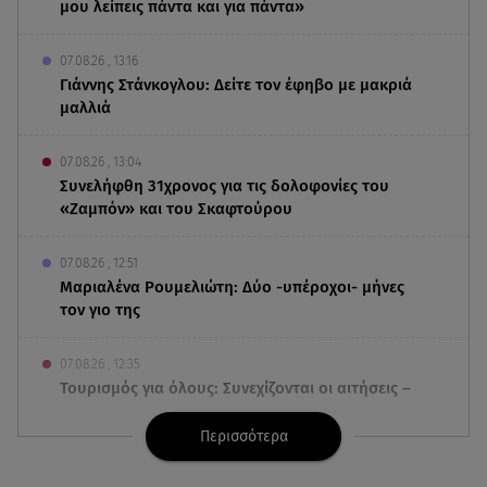
μου λείπεις πάντα και για πάντα»
07.08.26 , 13:16
Γιάννης Στάνκογλου: Δείτε τον έφηβο με μακριά
μαλλιά
07.08.26 , 13:04
Συνελήφθη 31χρονος για τις δολοφονίες του
«Ζαμπόν» και του Σκαφτούρου
07.08.26 , 12:51
Μαριαλένα Ρουμελιώτη: Δύο -υπέροχοι- μήνες
τον γιο της
07.08.26 , 12:35
Τουρισμός για όλους: Συνεχίζονται οι αιτήσεις –
Ποιοι κάνουν σήμερα
Περισσότερα
07.08.26 , 12:07