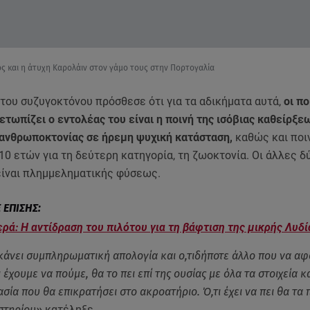
ς και η άτυχη Καρολάιν στον γάμο τους στην Πορτογαλία
του συζυγοκτόνου πρόσθεσε ότι για τα αδικήματα αυτά,
οι πο
ετωπίζει ο εντολέας του είναι η ποινή της ισόβιας καθείρξεω
 ανθρωποκτονίας σε ήρεμη ψυχική κατάσταση,
καθώς και ποι
0 ετών για τη δεύτερη κατηγορία, τη ζωοκτονία. Οι άλλες δ
είναι πλημμεληματικής φύσεως.
ρά: Η αντίδραση του πιλότου για τη βάφτιση της μικρής Λυδί
κάνει συμπληρωματική απολογία και ο,τιδήποτε άλλο που να α
 έχουμε να πούμε, θα το πει επί της ουσίας με όλα τα στοιχεία κα
σία που θα επικρατήσει στο ακροατήριο. Ό,τι έχει να πει θα τα 
στηρίου»
κατέληξε.