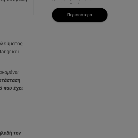
τυχεροί αριθμοί για τα
2.500.000 ευρώ
Περισσότερα
06.08.26 , 22:02
Σύγκρουση τραμ στη Γερμανία:
25 τραυματίες, 7 σε σοβαρή
ουλεύματος
κατάσταση
r.gr και
06.08.26 , 21:59
Νέες τουρκικές προκλήσεις στο
αναμένει
Αιγαίο - Αερομαχία με ελληνικά
κατάσταση
F-16
ό που έχει
06.08.26 , 21:31
Τροχαίο για τον Mike - Η
ανακοίνωση του ράπερ στα
social media
06.08.26 , 21:22
δηλαδή τον