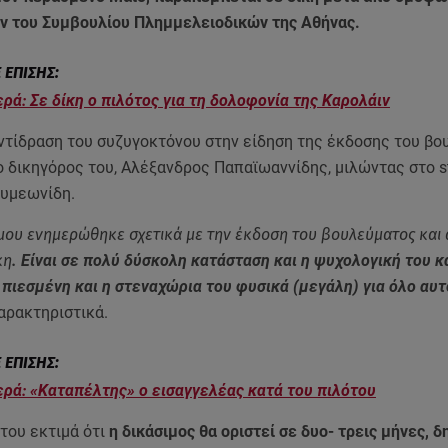
ν του Συμβουλίου Πλημμελειοδικών της Αθήνας.
ρά: Σε δίκη ο πιλότος για τη δολοφονία της Καρολάιν
ντίδραση του συζυγοκτόνου στην είδηση της έκδοσης του β
δικηγόρος του, Αλέξανδρος Παπαϊωαννίδης, μιλώντας στο sta
Συμεωνίδη.
μου ενημερώθηκε σχετικά με την έκδοση του βουλεύματος και 
κη
. Είναι σε πολύ δύσκολη κατάσταση και η ψυχολογική του 
 πιεσμένη και η στεναχώρια του φυσικά (μεγάλη) για όλο αυτ
αρακτηριστικά.
ρά: «Καταπέλτης» ο εισαγγελέας κατά του πιλότου
του εκτιμά ότι
η δικάσιμος θα οριστεί σε δυο- τρεις μήνες, 