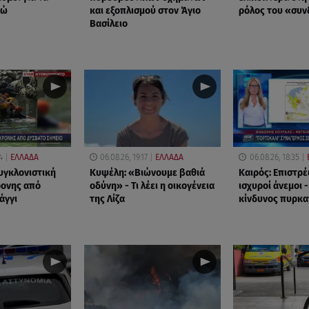
ρώ
και εξοπλισμού στον Άγιο
ρόλος του «συ
Βασίλειο
4
ΕΛΛΑΔΑ
06.08.26, 19:17
ΕΛΛΑΔΑ
06.08.26, 18:35
υγκλονιστική
Κυψέλη: «Βιώνουμε βαθιά
Καιρός: Επιστρέ
ρονης από
οδύνη» - Τι λέει η οικογένεια
ισχυροί άνεμοι 
άγγι
της Λίζα
κίνδυνος πυρκα