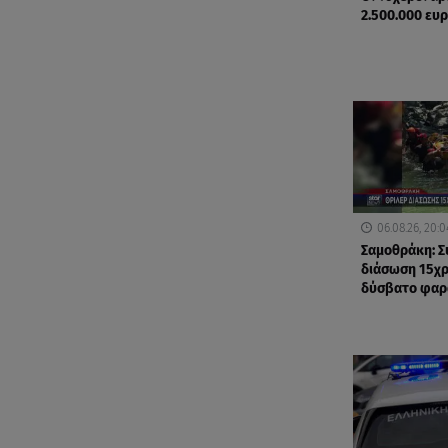
2.500.000 ευ
06.08.26, 20:0
Σαμοθράκη: Σ
διάσωση 15χ
δύσβατο φαρ