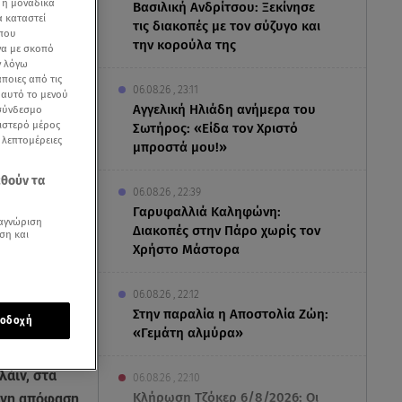
 ή μοναδικά
Βασιλική Ανδρίτσου: Ξεκίνησε
α καταστεί
τις διακοπές με τον σύζυγο και
 που
την κορούλα της
να με σκοπό
ν λόγω
ποιες από τις
06.08.26 , 23:11
ε αυτό το μενού
Αγγελική Ηλιάδη ανήμερα του
 σύνδεσμο
ριστερό μέρος
Σωτήρος: «Είδα τον Χριστό
ς λεπτομέρειες
μπροστά μου!»
εθούν τα
06.08.26 , 22:39
Γαρυφαλλιά Καληφώνη:
αγνώριση
Διακοπές στην Πάρο χωρίς τον
ση και
Χρήστο Μάστορα
06.08.26 , 22:12
Στην παραλία η Αποστολία Ζώη:
ματος που
οδοχή
«Γεμάτη αλμύρα»
λάιν, στα
06.08.26 , 22:10
Κλήρωση Τζόκερ 6/8/2026: Οι
ωνη απόφαση