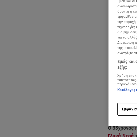
Εμείς και οι
αναγνωριστι
δυνατή η ε
εμφανίζοντα
την παροχή 
τεχνολογίες
διαφημίσεις
για να αλλά
Διαχείριση 
της ιστοσελί
ανατρέξτε σ
Εμείς και
εξής:
Χρήση επακ
ταυτότητας.
περιεχόμενο
Κατάλογος 
Ο δικηγόρος τ
Εμφάνισ
παραπέμπει το
Ο 33χρονος π
Γλυκά Νερά