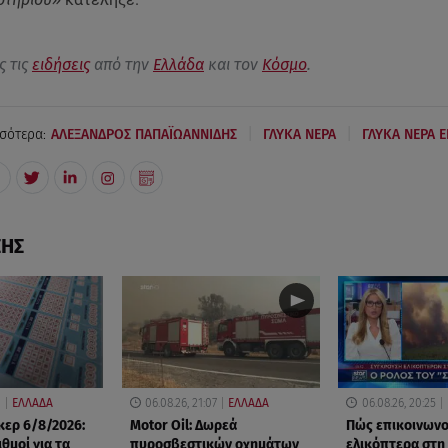
ς τις
ειδήσεις
από την
Ελλάδα
και τον
Κόσμο
.
|
|
σότερα:
ΑΛΕΞΑΝΔΡΟΣ ΠΑΠΑΪΩΑΝΝΙΔΗΣ
ΓΛΥΚΑ ΝΕΡΑ
ΓΛΥΚΑ ΝΕΡΑ 
ΣΗΣ
0
ΕΛΛΑΔΑ
06.08.26, 21:07
ΕΛΛΑΔΑ
06.08.26, 20:25
ερ 6/8/2026:
Motor Oil: Δωρεά
Πώς επικοινωνο
ιθμοί για τα
πυροσβεστικών οχημάτων
ελικόπτερα στη