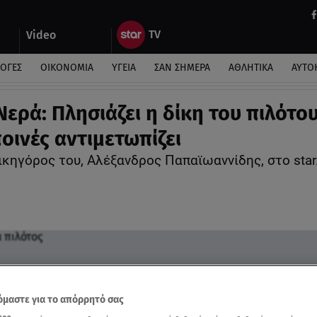
Video
ΛΟΓΕΣ
ΟΙΚΟΝΟΜΙΑ
ΥΓΕΙΑ
ΣΑΝ ΣΗΜΕΡΑ
ΑΘΛΗΤΙΚΑ
ΑΥΤΟ
Νερά: Πλησιάζει η δίκη του πιλότου
ποινές αντιμετωπίζει
δικηγόρος του, Αλέξανδρος Παπαϊωαννίδης, στο star
μαστε για το απόρρητό σας