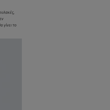
Ισραήλ - Κύπρος - Κρήτη: Το
μεγαλύτερο υποθαλάσσιο
καλώδιο στον κόσμο
φυλακές,
εν
06.08.26 , 21:07
 γίνει το
Motor Oil: Δωρεά
πυροσβεστικών οχημάτων και
εξοπλισμού στον Άγιο Βασίλειο
06.08.26 , 20:49
Άκης Παυλόπουλος: Η τρυφερή
εξομολόγηση της συζύγου του,
Ελένης Φωτοπούλου
06.08.26 , 20:25
Πώς επικοινωνούν τα
ελικόπτερα στη φωτιά και ο
ρόλος του «συνδέσμου»
06.08.26 , 20:16