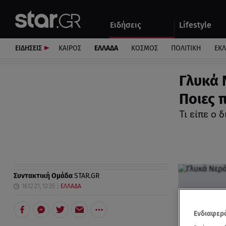
Αθλητικά
Quiz
Ειδήσεις
Lifestyle
Αυτοκίνητο
ΕΙΔΗΣΕΙΣ
ΚΑΙΡΟΣ
ΕΛΛΑΔΑ
ΚΟΣΜΟΣ
ΠΟΛΙΤΙΚΗ
ΕΚ
Γλυκά 
Ποιες 
Τι είπε ο 
Συντακτική Ομάδα
STAR.GR
16.12.21, 12:35
ΕΛΛΑΔΑ
Ενδιαφερό