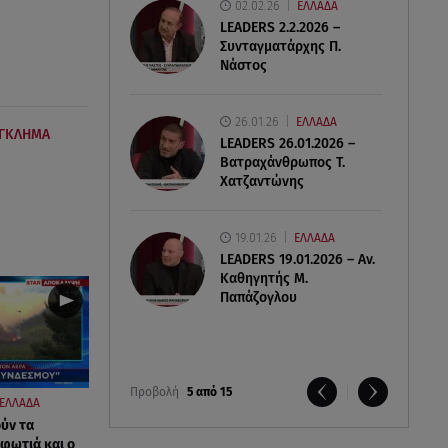
02.02.26
ΕΛΛΑΔΑ
LEADERS 2.2.2026 –
Συνταγματάρχης Π.
Νάστος
26.01.26
ΕΛΛΑΔΑ
ΕΓΚΛΗΜΑ
LEADERS 26.01.2026 –
Βατραχάνθρωπος Τ.
Χατζαντώνης
19.01.26
ΕΛΛΑΔΑ
LEADERS 19.01.2026 – Αν.
Καθηγητής Μ.
Παπάζογλου
Προβολή
5 από 15
ΕΛΛΑΔΑ
ύν τα
 φωτιά και ο