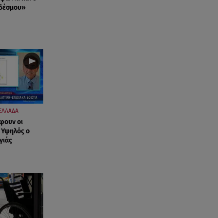
νδέσμου»
ΕΛΛΑΔΑ
φουν οι
- Υψηλός ο
γιάς