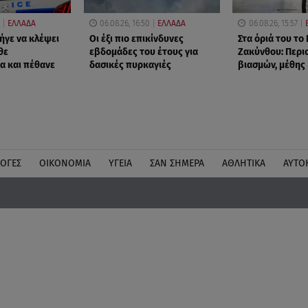
ΕΛΛΑΔΑ
06.08.26, 16:50
ΕΛΛΑΔΑ
06.08.26, 15:57
ήγε να κλέψει
Οι έξι πιο επικίνδυνες
Στα όριά του το
θε
εβδομάδες του έτους για
Ζακύνθου: Περι
α και πέθανε
δασικές πυρκαγιές
βιασμών, μέθης
ΛΟΓΕΣ
ΟΙΚΟΝΟΜΙΑ
ΥΓΕΙΑ
ΣΑΝ ΣΗΜΕΡΑ
ΑΘΛΗΤΙΚΑ
ΑΥΤΟ