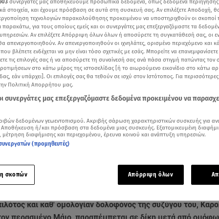
603
συνεργάτες μας αποθηκεύουμε προσωπικά δεδομένα, όπως δεδομένα περιήγησης
κά στοιχεία, και έχουμε πρόσβαση σε αυτά στη συσκευή σας. Αν επιλέξετε Αποδοχή, θ
νεργοποίηση τεχνολογιών παρακολούθησης προκειμένου να υποστηριχθούν οι σκοποί
ι παρακάτω, για τους οποίους εμείς και οι συνεργάτες μας επεξεργαζόμαστε τα δεδομέ
υπηρεσιών. Αν επιλέξετε Απόρριψη όλων όλων ή αποσύρετε τη συγκατάθεσή σας, οι ε
 θα απενεργοποιηθούν. Αν απενεργοποιηθούν οι ιχνηλάτες, ορισμένο περιεχόμενο και κά
 που βλέπετε ενδέχεται να μην είναι τόσο σχετικές με εσάς. Μπορείτε να επανεμφανίσετ
ξετε τις επιλογές σας ή να αποσύρετε τη συναίνεσή σας ανά πάσα στιγμή πατώντας τον
προτιμήσεων στο κάτω μέρος της ιστοσελίδας [ή το αιωρούμενο εικονίδιο στο κάτω α
δας, εάν υπάρχει]. Οι επιλογές σας θα τεθούν σε ισχύ στον Ιστότοπος. Για περισσότερε
την Πολιτική Απορρήτου μας.
 οι συνεργάτες μας επεξεργαζόμαστε δεδομένα προκειμένου να παρασχ
ριβών δεδομένων γεωεντοπισμού. Ακριβής σάρωση χαρακτηριστικών συσκευής για αν
Δείτε περισσότερα άρθρα μας στα αποτελέσματα αναζήτησης
 Αποθήκευση ή/και πρόσβαση στα δεδομένα μιας συσκευής. Εξατομικευμένη διαφήμι
, μέτρηση διαφήμισης και περιεχομένου, έρευνα κοινού και ανάπτυξη υπηρεσιών.
συνεργατών (προμηθευτές)
Add star.gr on Google
ου συζυγοκτόνου, Αλέξανδρος Παπαϊωαννίδης, στο star.gr για την έκδοση βουλεύ
η σκοπών
Απόρριψη όλων
Απ
ν πιλότο σε δίκη
ιλότος και καθ' ομολογίαν δολοφόνος της συζύγου του, Καρο
τον περασμένο Μάιο, παραπέμπεται σε δίκη μετά από ομόφ