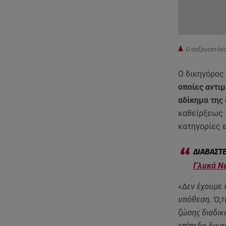
Ο συζυγοκτόνο
Ο δικηγόρος 
οποίες αντιμ
αδίκημα της
καθείρξεως 1
κατηγορίες 
Γλυκά Νε
«
Δεν έχουμε 
υπόθεση. Ό,τι
ζώσης διαδικα
επίπεδο δικα