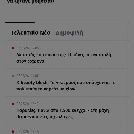
να ζητάνε βοήθεια»
Τελευταία Νέα
Δημοφιλή
07.08.26 , 14:05
Μυστράς - καταψύκτης: 11 μήνες με αναστολή
στον 55χρονο
07.08.26 , 14:00
K-beauty blush: Τα viral ρουζ που υπόσχονται το
πολυπόθητο κορεάτικο glow
07.08.26 , 13:42
Παραλίες: Πάνω από 1.500 έλεγχοι - Στη μάχη
drones και νέες τεχνολογίες
07.08.26 , 13:36