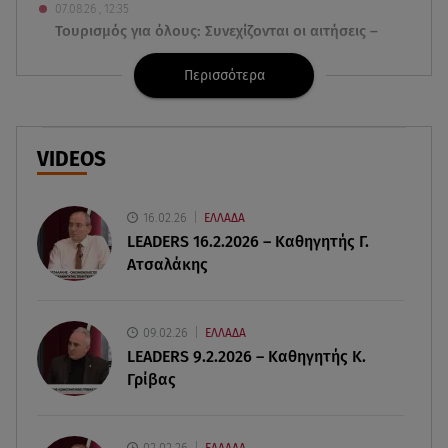
07.08.26 , 12:35
Τουρισμός για όλους: Συνεχίζονται οι αιτήσεις –
Ποιοι κάνουν σήμερα
Περισσότερα
07.08.26 , 12:07
Marfin: Προθεσμία για να απολογηθεί πήρε η
46χρονη
VIDEOS
07.08.26 , 12:00
4 (πολύ σημαντικά) πράγματα που
16.02.26
ΕΛΛΑΔΑ
αποκαλύπτουν οι διακοπές για τη σχέση σου
LEADERS 16.2.2026 – Καθηγητής Γ.
Ατσαλάκης
07.08.26 , 11:45
Λένα Σαμαρά: Ράγισαν καρδιές στο ετήσιο
μνημόσυνο
09.02.26
ΕΛΛΑΔΑ
LEADERS 9.2.2026 – Καθηγητής Κ.
Γρίβας
07.08.26 , 11:18
Leapmotor T03: Τώρα με 16.190 ευρώ
02.02.26