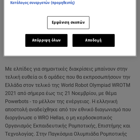
Κατάλογος συνεργατών (προμηθευτές)
Εμφάνιση σκοπών
Απόρριψη όλων
Αποδοχή
Με ελπίδες για σημαντικές διακρίσεις μπαίνουν στην
τελική ευθεία οι 6 ομάδες που θα εκπροσωπήσουν την
Ελλάδα στον τελικό της World Robot Olympiad WROTM
2021 από σήμερα έως τις 21 Νοεμβρίου, με θέμα
Powerbots - το μέλλον της ενέργειας. Η ελληνική
αποστολή αναδείχθηκε από τον εθνικό διαγωνισμό που
διοργάνωσε ο WRO Hellas, ο μη κερδοσκοπικός
Οργανισμός Εκπαιδευτικής Ρομποτικής, Επιστήμης και
Τεχνολογίας. Στην Παγκόσμια Ολυμπιάδα Ρομποτικής