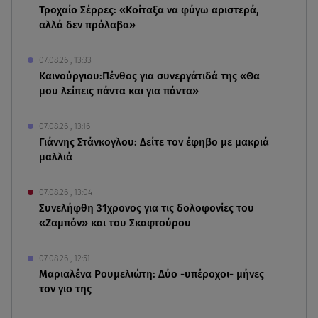
Τροχαίο Σέρρες: «Κοίταξα να φύγω αριστερά,
αλλά δεν πρόλαβα»
07.08.26 , 13:33
Καινούργιου:Πένθος για συνεργάτιδά της «Θα
μου λείπεις πάντα και για πάντα»
07.08.26 , 13:16
Γιάννης Στάνκογλου: Δείτε τον έφηβο με μακριά
μαλλιά
07.08.26 , 13:04
Συνελήφθη 31χρονος για τις δολοφονίες του
«Ζαμπόν» και του Σκαφτούρου
07.08.26 , 12:51
Μαριαλένα Ρουμελιώτη: Δύο -υπέροχοι- μήνες
τον γιο της