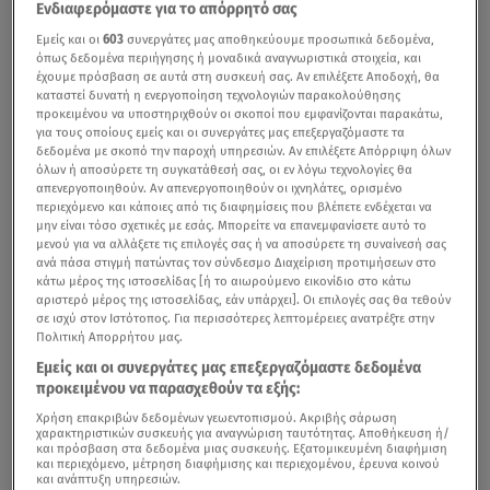
Ενδιαφερόμαστε για το απόρρητό σας
Εμείς και οι
603
συνεργάτες μας αποθηκεύουμε προσωπικά δεδομένα,
όπως δεδομένα περιήγησης ή μοναδικά αναγνωριστικά στοιχεία, και
έχουμε πρόσβαση σε αυτά στη συσκευή σας. Αν επιλέξετε Αποδοχή, θα
καταστεί δυνατή η ενεργοποίηση τεχνολογιών παρακολούθησης
προκειμένου να υποστηριχθούν οι σκοποί που εμφανίζονται παρακάτω,
για τους οποίους εμείς και οι συνεργάτες μας επεξεργαζόμαστε τα
δεδομένα με σκοπό την παροχή υπηρεσιών. Αν επιλέξετε Απόρριψη όλων
όλων ή αποσύρετε τη συγκατάθεσή σας, οι εν λόγω τεχνολογίες θα
απενεργοποιηθούν. Αν απενεργοποιηθούν οι ιχνηλάτες, ορισμένο
περιεχόμενο και κάποιες από τις διαφημίσεις που βλέπετε ενδέχεται να
μην είναι τόσο σχετικές με εσάς. Μπορείτε να επανεμφανίσετε αυτό το
μενού για να αλλάξετε τις επιλογές σας ή να αποσύρετε τη συναίνεσή σας
ανά πάσα στιγμή πατώντας τον σύνδεσμο Διαχείριση προτιμήσεων στο
κάτω μέρος της ιστοσελίδας [ή το αιωρούμενο εικονίδιο στο κάτω
αριστερό μέρος της ιστοσελίδας, εάν υπάρχει]. Οι επιλογές σας θα τεθούν
σε ισχύ στον Ιστότοπος. Για περισσότερες λεπτομέρειες ανατρέξτε στην
Πολιτική Απορρήτου μας.
Εμείς και οι συνεργάτες μας επεξεργαζόμαστε δεδομένα
προκειμένου να παρασχεθούν τα εξής:
Χρήση επακριβών δεδομένων γεωεντοπισμού. Ακριβής σάρωση
χαρακτηριστικών συσκευής για αναγνώριση ταυτότητας. Αποθήκευση ή/
και πρόσβαση στα δεδομένα μιας συσκευής. Εξατομικευμένη διαφήμιση
και περιεχόμενο, μέτρηση διαφήμισης και περιεχομένου, έρευνα κοινού
και ανάπτυξη υπηρεσιών.