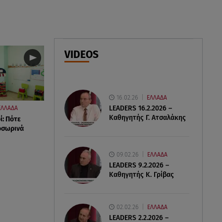
Παιδικοί σταθμοί: Πότε βγαίνουν
τα προσωρινά αποτελέσματα
07.08.26 , 17:13
Τροχαίο Σέρρες: «Έχασα τη
VIDEOS
σύζυγο και το παιδί μου. Τα
έχασα όλα»
16.02.26
ΕΛΛΑΔΑ
LEADERS 16.2.2026 –
ΕΛΛΑΔΑ
Καθηγητής Γ. Ατσαλάκης
ί: Πότε
οσωρινά
09.02.26
ΕΛΛΑΔΑ
LEADERS 9.2.2026 –
Καθηγητής Κ. Γρίβας
02.02.26
ΕΛΛΑΔΑ
LEADERS 2.2.2026 –