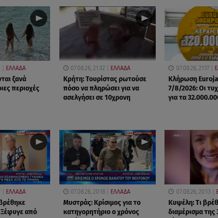
0
ΕΛΛΑΔΑ
07.08.26, 21:32
ΕΛΛΑΔΑ
07.08.26, 21:17
Ε
νται ξανά
Κρήτη: Τουρίστας ρωτούσε
Κλήρωση Euroj
οιες περιοχές
πόσο να πληρώσει για να
7/8/2026: Οι τυ
ασελγήσει σε 10χρονη
για τα 32.000.0
7
ΕΛΛΑΔΑ
07.08.26, 20:18
ΕΛΛΑΔΑ
07.08.26, 20:13
 βρέθηκε
Μυστράς: Κρίσιμος για το
Κυψέλη: Tι βρέ
 Ξέφυγε από
κατηγορητήριο ο χρόνος
διαμέρισμα της