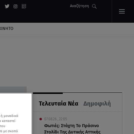
Αναζήτηση
ΚΙΝΗΤΟ
Τελευταία Νέα
Δημοφιλή
 ή μοναδικά
07.08.26 , 22:05
α καταστεί
Φωτιές: Στάχτη Το Πράσινο
 που
να με σκοπό
Στολίδι Της Δυτικής Αττικής