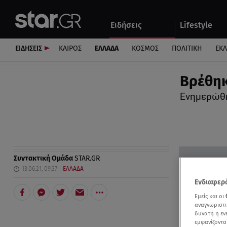
Αθλητικά
Quiz
Ειδήσεις
Lifestyle
Αυτοκίνητο
ΕΙΔΗΣΕΙΣ
ΚΑΙΡΟΣ
ΕΛΛΑΔΑ
ΚΟΣΜΟΣ
ΠΟΛΙΤΙΚΗ
ΕΚ
Βρέθηκ
Ενημερώθη
Συντακτική Ομάδα
STAR.GR
13.06.21, 09:37
ΕΛΛΑΔΑ
Ενδιαφερό
Εμείς και οι
αναγνωριστι
δυνατή η ε
εμφανίζοντα