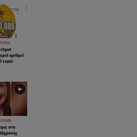
07.08.26 , 20:13
Κυψέλη: Tι βρέθηκε στο
διαμέρισμα της 38χρονης Λίζα
07.08.26 , 19:15
Συντάξεις Σεπτεμβρίου: Πότε θα
ΛΛΑΔΑ
μπουν τα χρήματα στους
ackpot
λογαριασμούς
χεροί αριθμοί
00 ευρώ
07.08.26 , 18:45
Φωτιά στο Στεφάνι Κορίνθου:
Μήνυμα από το 112 -
Σηκώθηκαν εναέρια μέσα
07.08.26 , 18:34
Έξοδος Αυγούστου: Στο 100% η
πληρότητα για Κυκλάδες
ΕΛΛΑΔΑ
θηκε στο
07.08.26 , 17:44
 38χρονης