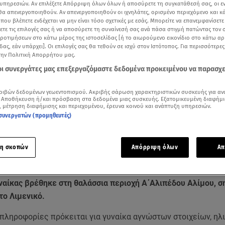
υπηρεσιών. Αν επιλέξετε Απόρριψη όλων όλων ή αποσύρετε τη συγκατάθεσή σας, οι ε
 θα απενεργοποιηθούν. Αν απενεργοποιηθούν οι ιχνηλάτες, ορισμένο περιεχόμενο και κά
 που βλέπετε ενδέχεται να μην είναι τόσο σχετικές με εσάς. Μπορείτε να επανεμφανίσετ
ξετε τις επιλογές σας ή να αποσύρετε τη συναίνεσή σας ανά πάσα στιγμή πατώντας τον
προτιμήσεων στο κάτω μέρος της ιστοσελίδας [ή το αιωρούμενο εικονίδιο στο κάτω α
δας, εάν υπάρχει]. Οι επιλογές σας θα τεθούν σε ισχύ στον Ιστότοπος. Για περισσότερε
την Πολιτική Απορρήτου μας.
 οι συνεργάτες μας επεξεργαζόμαστε δεδομένα προκειμένου να παρασχ
ριβών δεδομένων γεωεντοπισμού. Ακριβής σάρωση χαρακτηριστικών συσκευής για αν
 Αποθήκευση ή/και πρόσβαση στα δεδομένα μιας συσκευής. Εξατομικευμένη διαφήμι
ότερα άρθρα μας στην αναζήτηση σας
, μέτρηση διαφήμισης και περιεχομένου, έρευνα κοινού και ανάπτυξη υπηρεσιών.
.gr στις επιλογές σας
συνεργατών (προμηθευτές)
Δείτε περισσότερα άρθρα μας στα αποτελέσματα αναζήτησης
η σκοπών
Απόρριψη όλων
Απ
Add star.gr on Google
ναίκας βρέθηκε στη θαλάσσια περιοχή Α΄Αλιπέδου Αλίμου, σ
το Λιμενικό.
πληροφορίες πρόκειται για γυναίκα αγνώστων στοιχείων, ηλ