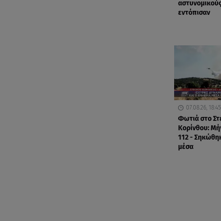
αστυνομικούς
εντόπισαν
07.08.26, 18:45
Φωτιά στο Στ
Κορίνθου: Μή
112 - Σηκώθη
μέσα