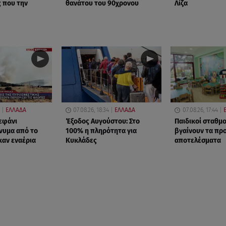
 που την
θανάτου του 90χρονου
Λίζα
ΕΛΛΑΔΑ
07.08.26, 18:34
ΕΛΛΑΔΑ
07.08.26, 17:44
εφάνι
Έξοδος Αυγούστου: Στο
Παιδικοί σταθμο
νυμα από το
100% η πληρότητα για
βγαίνουν τα πρ
καν εναέρια
Κυκλάδες
αποτελέσματα