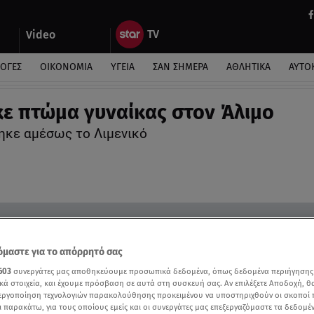
Video
ΛΟΓΕΣ
ΟΙΚΟΝΟΜΙΑ
ΥΓΕΙΑ
ΣΑΝ ΣΗΜΕΡΑ
ΑΘΛΗΤΙΚΑ
ΑΥΤΟ
ε πτώμα γυναίκας στον Άλιμο
κε αμέσως το Λιμενικό
μαστε για το απόρρητό σας
603
συνεργάτες μας αποθηκεύουμε προσωπικά δεδομένα, όπως δεδομένα περιήγησης
κά στοιχεία, και έχουμε πρόσβαση σε αυτά στη συσκευή σας. Αν επιλέξετε Αποδοχή, θ
νεργοποίηση τεχνολογιών παρακολούθησης προκειμένου να υποστηριχθούν οι σκοποί
ι παρακάτω, για τους οποίους εμείς και οι συνεργάτες μας επεξεργαζόμαστε τα δεδομέ