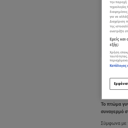
την παροχή 
τεχνολογίες
διαφημίσεις
για να αλλά
Διαχείριση 
της ιστοσελί
ανατρέξτε σ
Εμείς και
εξής:
Χρήση επακ
ταυτότητας.
Δείτε περισσ
περιεχόμενο
Πρόσθηκη star
Κατάλογος 
Εμφάνισ
Το πτώμα γυ
συναγερμό σ
Σύμφωνα με 