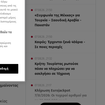
ν λόγω
ποιες από τις
ε αυτό το μενού
07.08.26 , 21:50
 σύνδεσμο
«Συμφωνία της Μέκκας» για
ριστερό μέρος
Τουρκία – Σαουδική Αραβία -
ς λεπτομέρειες
Πακιστάν
εθούν τα
07.08.26 , 21:50
Καιρός: Έρχονται ξανά 40άρια -
αγνώριση
ση και
Σε ποιες περιοχές
07.08.26 , 21:32
Κρήτη: Τουρίστας ρωτούσε
πόσο να πληρώσει για να
οδοχή
ασελγήσει σε 10χρονη
ημαίνοντας
07.08.26 , 21:17
Κλήρωση Eurojackpot
7/8/2026: Οι τυχεροί αριθμοί για
τα 32.000.000 ευρώ
ικίας