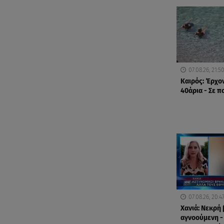
07.08.26, 21:5
Καιρός: Έρχο
40άρια - Σε π
07.08.26, 20:4
Χανιά: Νεκρή
αγνοούμενη -