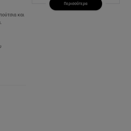
Περισσότερα
07.08.26 , 21:03
πούτσια και
Σε τρία επίπεδα οι παραβιάσεις
της Τουρκίας στο Αιγαίο
ά.
07.08.26 , 21:00
MINI Aceman E: Τα αξεσουάρ για
υ
περιπετειώδεις διαδρομές
07.08.26 , 20:47
Χανιά: Νεκρή βρέθηκε
αγνοούμενη - Ξέφυγε από
αστυνομικούς που την
εντόπισαν
07.08.26 , 20:18
Μυστράς: Κρίσιμος για το
κατηγορητήριο ο χρόνος
θανάτου του 90χρονου