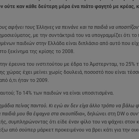
ν ούτε καν κάθε δεύτερη μέρα ένα πιάτο φαγητό με κρέας, 
υς αφήνει τους Έλληνες να πεινάνε και τα παιδιά να υποσιτίζον
ημοσιεύματος, με την συντάκτριά του να υπογραμμίζει ότι το
μένων παιδιών στην Ελλάδα είναι διπλάσιο από αυτό που είχ
το ξεκίνημα της κρίσης το 2008.
ην έρευνα του ινστιτούτου με έδρα το Άμστερνταμ, το 25% 
ς χώρας έχει μείνει χωρίς δουλειά, ποσοστό που είναι τέσ
πό ό,τι ήταν το 2009.
υτού; Το 14% των παιδιών να είναι υποσιτισμένα.
μάδια πείνας παντού. Κι εγώ αν δεν είχα άλλο τρόπο να βάλω 
τα παιδιά μου θα έψαχνα στα σκουπίδια»,
δηλώνει στη DW ο συν
ής, συμπληρώνοντας ότι είδε έναν φίλο του να ψάχνει στον 
ξω από σούπερ μάρκετ προκειμένου να βρει κάτι για την οικ