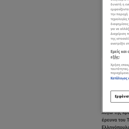
δυνατή η ε
εμφανίζοντα
την παροχή 
τεχνολογίες
διαφημίσεις
για να αλλά
Διαχείριση 
της ιστοσελί
ανατρέξτε σ
Εμείς και
εξής:
Δείτε περισσ
Χρήση επακ
Πρόσθηκη star
ταυτότητας.
περιεχόμενο
Κατάλογος 
Εμφάνισ
Μια εικόνα ε
λόγω της κρ
έρευνα του T
Ελληνόπουλων