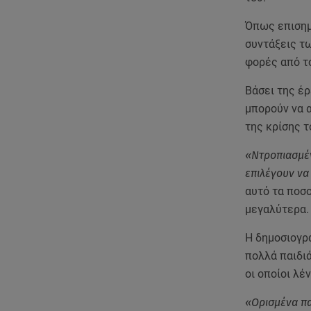
Όπως επισημα
συντάξεις τ
φορές από τ
Βάσει της έρ
μπορούν να 
της κρίσης τ
«Ντροπιασμέν
επιλέγουν να
αυτό τα ποσ
μεγαλύτερα.
Η δημοσιογρ
πολλά παιδι
οι οποίοι λέ
«Ορισμένα πα