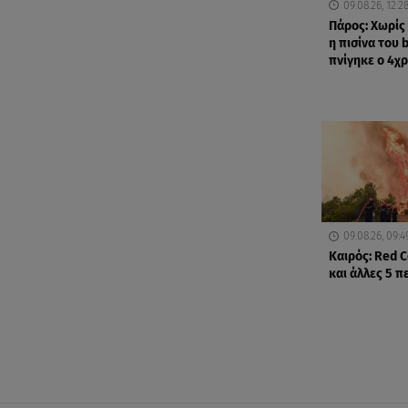
09.08.26, 12:2
Πάρος: Χωρί
η πισίνα του 
πνίγηκε ο 4χ
09.08.26, 09:4
Καιρός: Red C
και άλλες 5 π