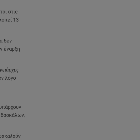
πνίγηκε ο 4χρονος
ται στις
09.08.26 , 12:20
κοπεί 13
Hyundai και Healthy Seas:
Καθάρισαν 36 τόνους θαλάσσια
απορρίμματα
δα δεν
ην έναρξη
09.08.26 , 12:13
Οι ερωτικές προβλέψεις για την
εβδομάδα 10/08/2026 -
νειάρχες
16/08/2026
ον λόγο
09.08.26 , 12:00
Πώς να αποσυνδεθείς
(ρεαλιστικά) από το άγχος στις
 υπάρχουν
διακοπές
 δασκάλων,
09.08.26 , 11:55
Διακοπές στην Κρήτη κάνει ο
αρακαλούν
πρωθυπουργός