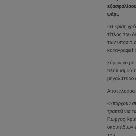
εξασφαλίσου
ψάρι.
«Η κρίση χρέο
τίτλος του δ
των υποσιτισ
καταγραφεί σ
Σύμφωνα με τ
πληθυσμού τη
μεγαλύτερο α
Αποτέλεσμα α
«Υπάρχουν ση
τραπέζι για 
Γιώργος Κρικ
σκουπιδιών έ
του.