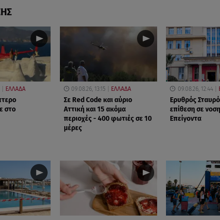
ΣΗΣ
ΕΛΛΑΔΑ
09.08.26, 13:15
ΕΛΛΑΔΑ
09.08.26, 12:44
πτερο
Σε Red Code και αύριο
Ερυθρός Σταυρό
ε στο
Αττική και 15 ακόμα
επίθεση σε νοσ
περιοχές - 400 φωτιές σε 10
Επείγοντα
μέρες