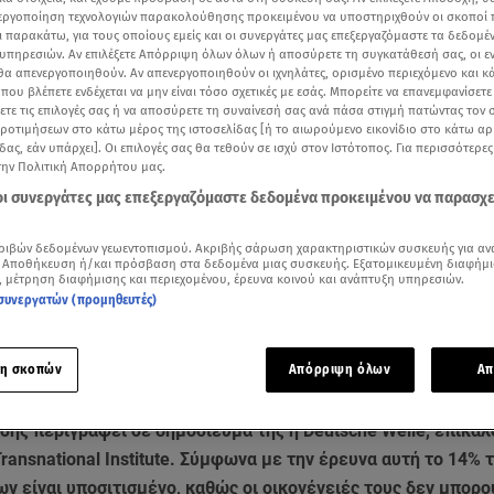
νεργοποίηση τεχνολογιών παρακολούθησης προκειμένου να υποστηριχθούν οι σκοποί
ι παρακάτω, για τους οποίους εμείς και οι συνεργάτες μας επεξεργαζόμαστε τα δεδομέ
υπηρεσιών. Αν επιλέξετε Απόρριψη όλων όλων ή αποσύρετε τη συγκατάθεσή σας, οι ε
 θα απενεργοποιηθούν. Αν απενεργοποιηθούν οι ιχνηλάτες, ορισμένο περιεχόμενο και κά
 που βλέπετε ενδέχεται να μην είναι τόσο σχετικές με εσάς. Μπορείτε να επανεμφανίσετ
ξετε τις επιλογές σας ή να αποσύρετε τη συναίνεσή σας ανά πάσα στιγμή πατώντας τον
προτιμήσεων στο κάτω μέρος της ιστοσελίδας [ή το αιωρούμενο εικονίδιο στο κάτω α
δας, εάν υπάρχει]. Οι επιλογές σας θα τεθούν σε ισχύ στον Ιστότοπος. Για περισσότερε
την Πολιτική Απορρήτου μας.
 οι συνεργάτες μας επεξεργαζόμαστε δεδομένα προκειμένου να παρασχ
ότερα άρθρα μας στην αναζήτηση σας
ριβών δεδομένων γεωεντοπισμού. Ακριβής σάρωση χαρακτηριστικών συσκευής για αν
.gr στις επιλογές σας
 Αποθήκευση ή/και πρόσβαση στα δεδομένα μιας συσκευής. Εξατομικευμένη διαφήμι
, μέτρηση διαφήμισης και περιεχομένου, έρευνα κοινού και ανάπτυξη υπηρεσιών.
Δείτε περισσότερα άρθρα μας στα αποτελέσματα αναζήτησης
συνεργατών (προμηθευτές)
Add star.gr on Google
η σκοπών
Απόρριψη όλων
Απ
ξαιρετικά άσχημη για την κατάσταση στην οποία βρίσκονται 
ίσης περιγράφει σε δημοσίευμά της η Deutsche Welle, επικα
ransnational Institute. Σύμφωνα με την έρευνα αυτή το 14% 
 είναι υποσιτισμένο, καθώς οι οικογένειές τους δεν μπορο