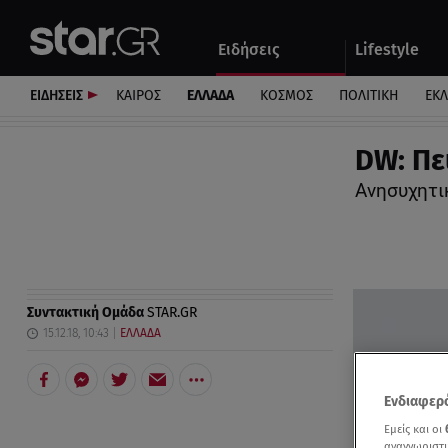
Αθλητικά
Quiz
Ειδήσεις
Lifestyle
Αυτοκίνητο
ΕΙΔΗΣΕΙΣ
ΚΑΙΡΟΣ
ΕΛΛΑΔΑ
ΚΟΣΜΟΣ
ΠΟΛΙΤΙΚΗ
ΕΚ
DW: Πε
Ανησυχητικ
Συντακτική Ομάδα
STAR.GR
15.12.18, 10:43
ΕΛΛΑΔΑ
Ενδιαφερό
Εμείς και οι
αναγνωριστι