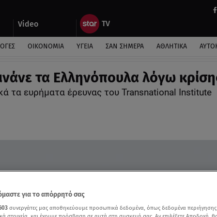
Video
ΛΟΓΕΣ
ΟΙΚΟΝΟΜΙΑ
ΥΓΕΙΑ
ΣΑΝ ΣΗΜΕΡΑ
ΑΘΛΗΤΙΚΑ
ΑΥΤΟ
ινάνε τα Ελληνόπουλα λόγω κρίση
ά τα ευρήματα έρευνας του Transnational Institute
μαστε για το απόρρητό σας
603
συνεργάτες μας αποθηκεύουμε προσωπικά δεδομένα, όπως δεδομένα περιήγησης
κά στοιχεία, και έχουμε πρόσβαση σε αυτά στη συσκευή σας. Αν επιλέξετε Αποδοχή, θ