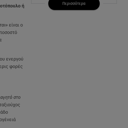
μαγικό χαλί»
Περισσότερα
κοτόπουλο ή
09.08.26 , 13:15
Σε Red Code και αύριο Αττική
ται»
είναι ο
και 15 ακόμα περιοχές - 400
 ποσοστό
φωτιές σε 10 μέρες
ε
09.08.26 , 12:54
Βαλέρια Χοψονίδου: Βάφτισε
του ενεργού
τον γιο της στη Βουλιαγμένη -
Το όνομα που πήρε
σερις φορές
09.08.26 , 12:44
Ερυθρός Σταυρός: Άγρια
επίθεση σε νοσηλεύτρια στα
φαγητό στο
Επείγοντα
ταξιούχος
κάδο
09.08.26 , 12:28
Πάρος: Χωρίς ναυαγοσώστη η
ογένειά
πισίνα του beach bar όπου