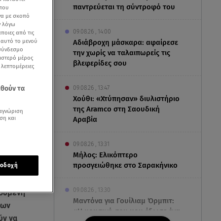
παντρεύεται τη σύντροφό του
 που
να με σκοπό
ν λόγω
09.08.26 , 14:00
ποιες από τις
ε αυτό το μενού
Αδιάβροχη μάσκαρα: αφαίρεσε
 σύνδεσμο
την χωρίς να ταλαιπωρείς τις
ριστερό μέρος
βλεφερίδες σου
ς λεπτομέρειες
εθούν τα
09.08.26 , 13:47
Χούθι: «Χτύπησαν» διυλιστήριο
της Aramco στη Σαουδική
αγνώριση
ση και
Αραβία
09.08.26 , 13:31
Μήλος: Ελικόπτερο
προσγειώθηκε στο Σαρακήνικο
οδοχή
οι Έλληνες
09.08.26 , 13:30
λούμενη
Μαντόνα για Γουίλιαμ Όρμπιτ:
των
«Η μουσική σου μου έδωσε ένα
ύν να