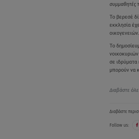
συμμαθητές τ
Το βερεσέ δί
εκκλησία έχε
οικογενειών
Το δημοσίευ
νοικοκυριών 
σε ιδρύματα 
μπορούν να 
Διαβάστε όλε
Διαβάστε περισ
Follow us: