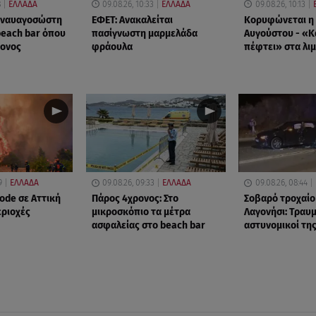
8
ΕΛΛΑΔΑ
09.08.26, 10:33
ΕΛΛΑΔΑ
09.08.26, 10:13
ς ναυαγοσώστη
ΕΦΕΤ: Ανακαλείται
Κορυφώνεται η 
beach bar όπου
πασίγνωστη μαρμελάδα
Αυγούστου - «Κ
ρονος
φράουλα
πέφτει» στα λιμ
9
ΕΛΛΑΔΑ
09.08.26, 09:33
ΕΛΛΑΔΑ
09.08.26, 08:44
ode σε Αττική
Πάρος 4χρονος: Στο
Σοβαρό τροχαίο
εριοχές
μικροσκόπιο τα μέτρα
Λαγονήσι: Τραυμ
ασφαλείας στο beach bar
αστυνομικοί της