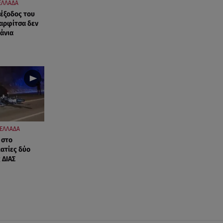
ΕΛΛΑΔΑ
έξοδος του
αρφίτσα δεν
άνια
ΕΛΛΑΔΑ
 στο
ατίες δύο
 ΔΙΑΣ