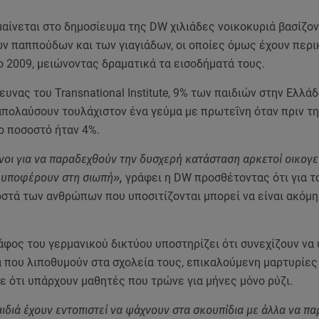
ίνεται στο δημοσίευμα της DW χιλιάδες νοικοκυριά βασίζον
ων παππούδων και των γιαγιάδων, οι οποίες όμως έχουν περι
ο 2009, μειώνοντας δραματικά τα εισοδήματά τους.
ευνας του Transnational Institute, 9% των παιδιών στην Ελλά
απολαύσουν τουλάχιστον ένα γεύμα με πρωτεΐνη όταν πριν τ
ο ποσοστό ήταν 4%.
οι για να παραδεχθούν την δυσχερή κατάσταση αρκετοί οικογε
 υποφέρουν στη σιωπή»,
γράφει η DW προσθέτοντας ότι για τ
οστά των ανθρώπων που υποσιτίζονται μπορεί να είναι ακόμη
άφος του γερμανικού δικτύου υποστηρίζει ότι συνεχίζουν να
ά που λιποθυμούν στα σχολεία τους, επικαλούμενη μαρτυρίες
νε ότι υπάρχουν μαθητές που τρώνε για μήνες μόνο ρύζι.
ιδιά έχουν εντοπιστεί να ψάχνουν στα σκουπίδια με άλλα να π