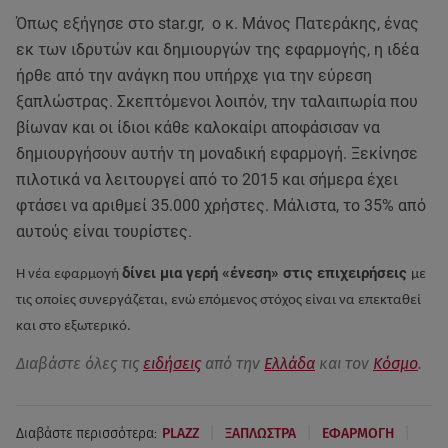
Όπως εξήγησε στο star.gr, ο κ. Μάνος Πατεράκης, ένας
εκ των ιδρυτών και δημιουργών της εφαρμογής, η ιδέα
ήρθε από την ανάγκη που υπήρχε για την εύρεση
ξαπλώστρας. Σκεπτόμενοι λοιπόν, την ταλαιπωρία που
βίωναν και οι ίδιοι κάθε καλοκαίρι αποφάσισαν να
δημιουργήσουν αυτήν τη μοναδική εφαρμογή. Ξεκίνησε
πιλοτικά να λειτουργεί από το 2015 και σήμερα έχει
φτάσει να αριθμεί 35.000 χρήστες. Μάλιστα, το 35% από
αυτούς είναι τουρίστες.
δίνει μια γερή «ένεση» στις επιχειρήσεις
Η νέα εφαρμογή
με
τις οποίες συνεργάζεται, ενώ επ
όμενος στόχος είναι να επεκταθεί
και στο εξωτερικό.
Διαβάστε όλες τις
ειδήσεις
από την
Ελλάδα
και τον
Κόσμο
.
|
|
|
Διαβάστε περισσότερα:
PLAZZ
ΞΑΠΛΩΣΤΡΑ
ΕΦΑΡΜΟΓΗ