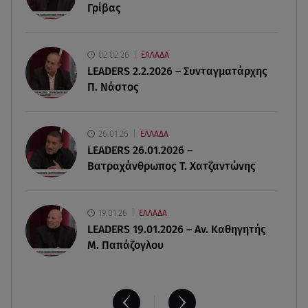
Γρίβας
Πινακίδες κυκλοφορίας με λίγα κλικ - Τέλος οι
καθυστερήσεις
02.02.26
ΕΛΛΑΔΑ
09.08.26 , 14:01
LEADERS 2.2.2026 – Συνταγματάρχης
Γνωστός δημοσιογράφος αποκάλυψε ότι
Π. Νάστος
σύντομα παντρεύεται τη σύντροφό του
09.08.26 , 14:00
26.01.26
ΕΛΛΑΔΑ
Αδιάβροχη μάσκαρα: αφαίρεσε την χωρίς να
LEADERS 26.01.2026 –
ταλαιπωρείς τις βλεφερίδες σου
Βατραχάνθρωπος Τ. Χατζαντώνης
19.01.26
ΕΛΛΑΔΑ
LEADERS 19.01.2026 – Αν. Καθηγητής
Μ. Παπάζογλου