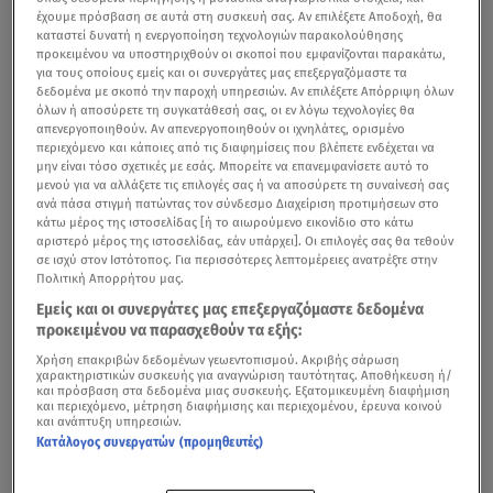
έχουμε πρόσβαση σε αυτά στη συσκευή σας. Αν επιλέξετε Αποδοχή, θα
καταστεί δυνατή η ενεργοποίηση τεχνολογιών παρακολούθησης
προκειμένου να υποστηριχθούν οι σκοποί που εμφανίζονται παρακάτω,
για τους οποίους εμείς και οι συνεργάτες μας επεξεργαζόμαστε τα
δεδομένα με σκοπό την παροχή υπηρεσιών. Αν επιλέξετε Απόρριψη όλων
όλων ή αποσύρετε τη συγκατάθεσή σας, οι εν λόγω τεχνολογίες θα
απενεργοποιηθούν. Αν απενεργοποιηθούν οι ιχνηλάτες, ορισμένο
περιεχόμενο και κάποιες από τις διαφημίσεις που βλέπετε ενδέχεται να
μην είναι τόσο σχετικές με εσάς. Μπορείτε να επανεμφανίσετε αυτό το
μενού για να αλλάξετε τις επιλογές σας ή να αποσύρετε τη συναίνεσή σας
ανά πάσα στιγμή πατώντας τον σύνδεσμο Διαχείριση προτιμήσεων στο
κάτω μέρος της ιστοσελίδας [ή το αιωρούμενο εικονίδιο στο κάτω
αριστερό μέρος της ιστοσελίδας, εάν υπάρχει]. Οι επιλογές σας θα τεθούν
σε ισχύ στον Ιστότοπος. Για περισσότερες λεπτομέρειες ανατρέξτε στην
Πολιτική Απορρήτου μας.
Εμείς και οι συνεργάτες μας επεξεργαζόμαστε δεδομένα
προκειμένου να παρασχεθούν τα εξής:
Χρήση επακριβών δεδομένων γεωεντοπισμού. Ακριβής σάρωση
χαρακτηριστικών συσκευής για αναγνώριση ταυτότητας. Αποθήκευση ή/
και πρόσβαση στα δεδομένα μιας συσκευής. Εξατομικευμένη διαφήμιση
και περιεχόμενο, μέτρηση διαφήμισης και περιεχομένου, έρευνα κοινού
και ανάπτυξη υπηρεσιών.
Κατάλογος συνεργατών (προμηθευτές)