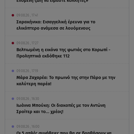
επόμενη ζωή να είμαστε κολλητές»
09.08.26 , 17:41
Σαρακήνικο: Εισαγγελική έρευνα για το
ελικόπτερο ανάμεσα σε λουόμενους
09.08.26 , 17:27
Βελτιωμένη η εικόνα της φωτιάς στο Κορωπί -
Προληπτικά εκδόθηκε 112
09.08.26 , 17:19
Μάρα Ζαχαρέα: Το πρωινό της στην Πάρο με την
καλύτερη παρέα!
09.08.26 , 16:30
Ιωάννα Μπούκη: Οι διακοπές με τον Αντώνη
Σροίτερ και το... χρέος!
09.08.26 , 16:00
Οι 5 απλές συνήθειες που θα σε βοηθήσουν να