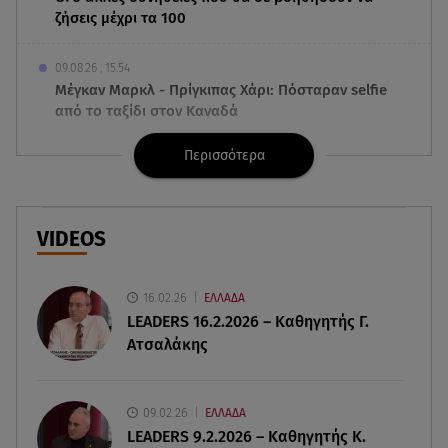
ζήσεις μέχρι τα 100
09.08.26 , 15:54
Μέγκαν Μαρκλ - Πρίγκιπας Χάρι: Πόσταραν selfie
από το ταξίδι στον Καναδά
Περισσότερα
09.08.26 , 15:40
Ιράν: Στη δημοσιότητα νέο βίντεο με τον
Μοτζταμπά Χαμενεΐ
VIDEOS
09.08.26 , 15:16
Χωρισμός στη σόουμπιζ μετά από 8 χρόνια
γάμου - Η ανακοίνωση
16.02.26
ΕΛΛΑΔΑ
LEADERS 16.2.2026 – Καθηγητής Γ.
Ατσαλάκης
09.08.26 , 14:42
Τουρισμός για Όλους 2026-2027: Ποια ΑΦΜ
υποβάλλουν σήμερα αιτήσεις
09.02.26
ΕΛΛΑΔΑ
LEADERS 9.2.2026 – Καθηγητής Κ.
09.08.26 , 14:32