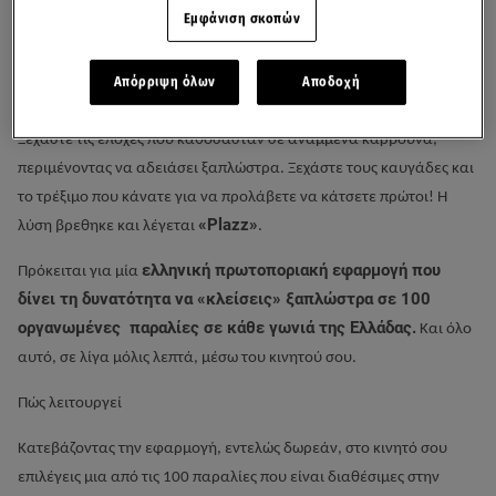
Εμφάνιση σκοπών
Απόρριψη όλων
Αποδοχή
Ξεχάστε τις εποχές που καθόσασταν σε αναμμένα κάρβουνα,
περιμένοντας να αδειάσει ξαπλώστρα. Ξεχάστε τους καυγάδες και
το τρέξιμο που κάνατε για να προλάβετε να κάτσετε πρώτοι! Η
«Plazz»
λύση βρεθηκε και λέγεται
.
ελληνική πρωτοποριακή εφαρμογή που
Πρόκειται για μία
δίνει τη δυνατότητα να «κλείσεις» ξαπλώστρα σε 100
οργανωμένες παραλίες σε κάθε γωνιά της Ελλάδας.
Και όλο
αυτό, σε λίγα μόλις λεπτά, μέσω του κινητού σου.
Πώς λειτουργεί
Κατεβάζοντας την εφαρμογή, εντελώς δωρεάν, στο κινητό σου
επιλέγεις μια από τις 100 παραλίες που είναι διαθέσιμες στην