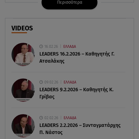
Περισσότερα
06.08.26 , 21:22
Ισραήλ - Κύπρος - Κρήτη: Το μεγαλύτερο
υποθαλάσσιο καλώδιο στον κόσμο
VIDEOS
06.08.26 , 21:07
Motor Oil: Δωρεά πυροσβεστικών οχημάτων και
εξοπλισμού στον Άγιο Βασίλειο
16.02.26
ΕΛΛΑΔΑ
LEADERS 16.2.2026 – Καθηγητής Γ.
Ατσαλάκης
06.08.26 , 20:49
Άκης Παυλόπουλος: Η τρυφερή εξομολόγηση
της συζύγου του, Ελένης Φωτοπούλου
09.02.26
ΕΛΛΑΔΑ
LEADERS 9.2.2026 – Καθηγητής Κ.
06.08.26 , 20:25
Γρίβας
Πώς επικοινωνούν τα ελικόπτερα στη φωτιά και
ο ρόλος του «συνδέσμου»
02.02.26
ΕΛΛΑΔΑ
06.08.26 , 20:16
LEADERS 2.2.2026 – Συνταγματάρχης
Αθηνά Οικονομάκου από την Μπόρα Μπόρα:
Π. Νάστος
«Έσκασε όλη η κούραση του χειμώνα»