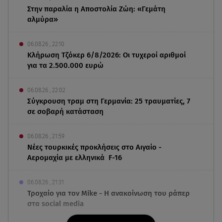
Στην παραλία η Αποστολία Ζώη: «Γεμάτη
αλμύρα»
06.08.26 , 22:10
Κλήρωση Τζόκερ 6/8/2026: Οι τυχεροί αριθμοί
για τα 2.500.000 ευρώ
06.08.26 , 22:02
Σύγκρουση τραμ στη Γερμανία: 25 τραυματίες, 7
σε σοβαρή κατάσταση
06.08.26 , 21:59
Νέες τουρκικές προκλήσεις στο Αιγαίο -
Αερομαχία με ελληνικά F-16
06.08.26 , 21:31
Τροχαίο για τον Mike - Η ανακοίνωση του ράπερ
στα social media