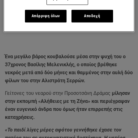
Απόρριψη όλων
Αποδοχή
Ένα μεγάλο βάρος κουβαλούσε μέσα στην ψυχή του ο
37χρονος Βασίλης Μελενικλής, ο οποίος βρέθηκε
νεκρός μετά από δύο μήνες και θαμμένος στην αυλή δύο
φίλων του στην Αλιστράτη Σερρών.
Γείτονες του νεαρού στην Προσοτσάνη Δράμας
μίλησαν
στην εκπομπή «Αλήθειες με τη Ζήνα» και περιέγραψαν
έναν ευγενικό άνδρα που όμως ήταν επιρρεπής στις
καταχρήσεις.
«Το παιδί λίγες μέρες αφότου γεννήθηκε έχασε τον
πατέρα του σε αυτοκινητιστικό δυστύχημα. Η μητέρα