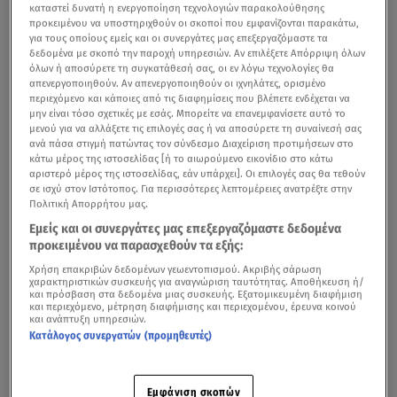
καταστεί δυνατή η ενεργοποίηση τεχνολογιών παρακολούθησης
προκειμένου να υποστηριχθούν οι σκοποί που εμφανίζονται παρακάτω,
για τους οποίους εμείς και οι συνεργάτες μας επεξεργαζόμαστε τα
δεδομένα με σκοπό την παροχή υπηρεσιών. Αν επιλέξετε Απόρριψη όλων
όλων ή αποσύρετε τη συγκατάθεσή σας, οι εν λόγω τεχνολογίες θα
απενεργοποιηθούν. Αν απενεργοποιηθούν οι ιχνηλάτες, ορισμένο
περιεχόμενο και κάποιες από τις διαφημίσεις που βλέπετε ενδέχεται να
μην είναι τόσο σχετικές με εσάς. Μπορείτε να επανεμφανίσετε αυτό το
μενού για να αλλάξετε τις επιλογές σας ή να αποσύρετε τη συναίνεσή σας
ανά πάσα στιγμή πατώντας τον σύνδεσμο Διαχείριση προτιμήσεων στο
κάτω μέρος της ιστοσελίδας [ή το αιωρούμενο εικονίδιο στο κάτω
αριστερό μέρος της ιστοσελίδας, εάν υπάρχει]. Οι επιλογές σας θα τεθούν
σε ισχύ στον Ιστότοπος. Για περισσότερες λεπτομέρειες ανατρέξτε στην
Πολιτική Απορρήτου μας.
Εμείς και οι συνεργάτες μας επεξεργαζόμαστε δεδομένα
προκειμένου να παρασχεθούν τα εξής:
Χρήση επακριβών δεδομένων γεωεντοπισμού. Ακριβής σάρωση
χαρακτηριστικών συσκευής για αναγνώριση ταυτότητας. Αποθήκευση ή/
και πρόσβαση στα δεδομένα μιας συσκευής. Εξατομικευμένη διαφήμιση
και περιεχόμενο, μέτρηση διαφήμισης και περιεχομένου, έρευνα κοινού
και ανάπτυξη υπηρεσιών.
Κατάλογος συνεργατών (προμηθευτές)
Εμφάνιση σκοπών