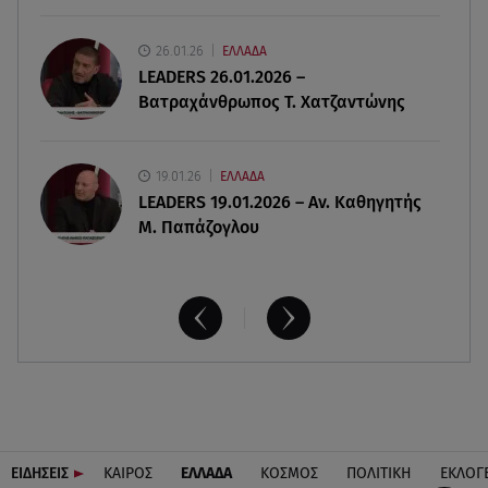
06.08.26 , 20:04
26.01.26
ΕΛΛΑΔΑ
Σαμοθράκη: Συγκλονιστική διάσωση 15χρονης
LEADERS 26.01.2026 –
από δύσβατο φαράγγι
Βατραχάνθρωπος Τ. Χατζαντώνης
19.01.26
ΕΛΛΑΔΑ
LEADERS 19.01.2026 – Αν. Καθηγητής
Μ. Παπάζογλου
ΕΙΔΗΣΕΙΣ
ΚΑΙΡΟΣ
ΕΛΛΑΔΑ
ΚΟΣΜΟΣ
ΠΟΛΙΤΙΚΗ
ΕΚΛΟΓ