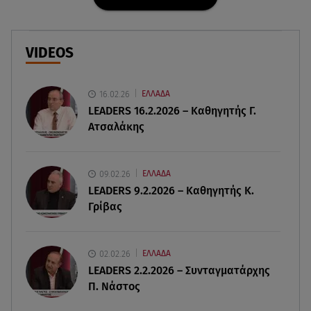
Λίλα Μπακλέση: Θέλει να... φάει την πατουσίτσα
του μπέμπη της!
VIDEOS
10.08.26 , 09:20
Αλεξάνδρα Νίκα: Φωτογράφισε τον Κωνσταντίνο
Αργυρό στις διακοπές τους
16.02.26
ΕΛΛΑΔΑ
LEADERS 16.2.2026 – Καθηγητής Γ.
Ατσαλάκης
10.08.26 , 09:05
Σαρακήνικο: Έρευνα για την προσγείωση του
ελικοπτέρου - Τι λέει ο χειριστής
09.02.26
ΕΛΛΑΔΑ
LEADERS 9.2.2026 – Καθηγητής Κ.
10.08.26 , 09:03
Γρίβας
Μότσαρτ: Μήπως πέθανε από έλλειψη της
«βιταμίνης του ήλιου»;
02.02.26
ΕΛΛΑΔΑ
10.08.26 , 09:00
LEADERS 2.2.2026 – Συνταγματάρχης
Ford Mustang GTD: Οδηγεί ο θρύλος Carlos Sainz
Π. Νάστος
Sr.