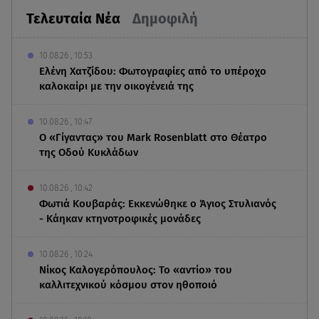
Τελευταία Νέα
Δημοφιλή
10.08.26 , 10:53
Ελένη Χατζίδου: Φωτογραφίες από το υπέροχο
καλοκαίρι με την οικογένειά της
10.08.26 , 10:47
Ο «Γίγαντας» του Mark Rosenblatt στο Θέατρο
της Οδού Κυκλάδων
10.08.26 , 10:42
Φωτιά Κουβαράς: Εκκενώθηκε ο Άγιος Στυλιανός
- Κάηκαν κτηνοτροφικές μονάδες
10.08.26 , 10:24
Νίκος Καλογερόπουλος: Το «αντίο» του
καλλιτεχνικού κόσμου στον ηθοποιό