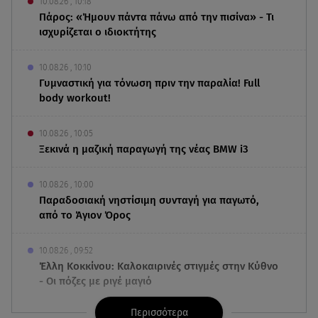
10.08.26 , 10:18
Πάρος: «Ήμουν πάντα πάνω από την πισίνα» - Τι
ισχυρίζεται ο ιδιοκτήτης
10.08.26 , 10:10
Γυμναστική για τόνωση πριν την παραλία! Full
body workout!
10.08.26 , 10:05
Ξεκινά η μαζική παραγωγή της νέας BMW i3
10.08.26 , 10:00
Παραδοσιακή νηστίσιμη συνταγή για παγωτό,
από το Άγιον Όρος
10.08.26 , 09:52
Έλλη Κοκκίνου: Καλοκαιρινές στιγμές στην Κύθνο
- Οι πόζες με ριγέ μαγιό
Περισσότερα
10.08.26 , 09:46