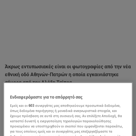
Άκρως εντυπωσιακές είναι οι φωτογραφίες από την νέα
εθνική οδό Αθηνών-Πατρών η οποία εγκαινιάστηκε
σήμερα από τον Αλέξη Τσίπρα.
ΔΙΑΒΑΣΤΕ ΕΠΙΣΗΣ:
Εγκαινίασε την Κορίνθου-Πατρών ο
Ενδιαφερόμαστε για το απόρρητό σας
Τσίπρας: Ανοίγει ο δρόμος για να βγούμε από την κρίση
Εμείς και οι
603
συνεργάτες μας αποθηκεύουμε προσωπικά δεδομένα,
όπως δεδομένα περιήγησης ή μοναδικά αναγνωριστικά στοιχεία, και
έχουμε πρόσβαση σε αυτά στη συσκευή σας. Αν επιλέξετε Αποδοχή, θα
καταστεί δυνατή η ενεργοποίηση τεχνολογιών παρακολούθησης
προκειμένου να υποστηριχθούν οι σκοποί που εμφανίζονται παρακάτω,
για τους οποίους εμείς και οι συνεργάτες μας επεξεργαζόμαστε τα