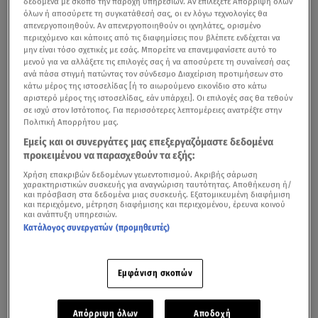
δεδομένα με σκοπό την παροχή υπηρεσιών. Αν επιλέξετε Απόρριψη όλων
όλων ή αποσύρετε τη συγκατάθεσή σας, οι εν λόγω τεχνολογίες θα
απενεργοποιηθούν. Αν απενεργοποιηθούν οι ιχνηλάτες, ορισμένο
περιεχόμενο και κάποιες από τις διαφημίσεις που βλέπετε ενδέχεται να
μην είναι τόσο σχετικές με εσάς. Μπορείτε να επανεμφανίσετε αυτό το
μενού για να αλλάξετε τις επιλογές σας ή να αποσύρετε τη συναίνεσή σας
ανά πάσα στιγμή πατώντας τον σύνδεσμο Διαχείριση προτιμήσεων στο
κάτω μέρος της ιστοσελίδας [ή το αιωρούμενο εικονίδιο στο κάτω
αριστερό μέρος της ιστοσελίδας, εάν υπάρχει]. Οι επιλογές σας θα τεθούν
σε ισχύ στον Ιστότοπος. Για περισσότερες λεπτομέρειες ανατρέξτε στην
Πολιτική Απορρήτου μας.
Με το
νέο τμήμα της Ολυμπίας Οδού να δίνεται πλέον
Εμείς και οι συνεργάτες μας επεξεργαζόμαστε δεδομένα
στην κυκλοφορία
, η διαδρομή
Αθήνα (από το ύψος στο
προκειμένου να παρασχεθούν τα εξής:
Δαχτυλίδι της λεωφόρου Κηφισίας) – Πάτρα
θα είναι
Χρήση επακριβών δεδομένων γεωεντοπισμού. Ακριβής σάρωση
χαρακτηριστικών συσκευής για αναγνώριση ταυτότητας. Αποθήκευση ή/
εφικτή
μέσα σε 99 λεπτά (δηλαδή 1,5 περίπου ώρα)
και
και πρόσβαση στα δεδομένα μιας συσκευής. Εξατομικευμένη διαφήμιση
και περιεχόμενο, μέτρηση διαφήμισης και περιεχομένου, έρευνα κοινού
μάλιστα
χωρίς το πόδι να πατήσει βαθιά το γκάζι.
και ανάπτυξη υπηρεσιών.
Κατάλογος συνεργατών (προμηθευτές)
Kαι πάνω απ΄όλα, η διαδρομή θα γίνεται με ασφάλεια,
ξεκούραστα και άνετα.
Εμφάνιση σκοπών
Απόρριψη όλων
Αποδοχή