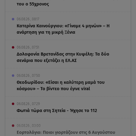
του ο 55χρονος
06.08.26 , 08:17
Κατερίνα Καινούργιου: «Γίναμε 4 μηνών» – Η
ανάρτηση για τη μικρή Ξένια
06.08.26 , 07:51
Δολοφονία Βρετανίδας στην Κυψέλη: Τα δύο
σενάρια που εξετάζει η ΕΛ.ΑΣ
06.08.26 , 07:50
Θεοδωρίδου: «Είσαι η καλύτερη μαμά του
κόσμου» – Το βίντεο που έγινε viral
06.08.26 , 07:29
Φωτιά τώρα στη Σητεία - Ήχησε το 112
06.08.26 , 03:00
Εορτολόγιο: Ποιοι γιορτάζουν στις 6 Αυγούστου