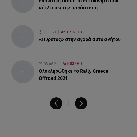
Επίσκεψη Πάπα: Το αυτοκίνητο που
την καλύτερη παρέα!
«έκλεψε» την παράσταση
05.08.26 , 22:27
Πόρτο Ράφτη: Bίντεο Ντοκουμέντο Από Το
Θανατηφόρο Τροχαίο
10.10.21
ΑΥΤΟΚΙΝΗΤΟ
«Πυρετός» στην αγορά αυτοκινήτου
08.06.21
ΑΥΤΟΚΙΝΗΤΟ
Ολοκληρώθηκε το Rally Greece
Offroad 2021