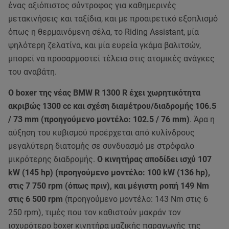
ένας αξιόπιστος σύντροφος για καθημερινές
μετακινήσεις και ταξίδια, και με προαιρετικό εξοπλισμό
όπως η θερμαινόμενη σέλα, το Riding Assistant, μία
ψηλότερη ζελατίνα, και μία ευρεία γκάμα βαλιτσών,
μπορεί να προσαρμοστεί τέλεια στις ατομικές ανάγκες
του αναβάτη.
Ο boxer της νέας BMW R 1300 R έχει χωρητικότητα
ακριβώς 1300 cc και σχέση διαμέτρου/διαδρομής 106.5
/ 73 mm (προηγούμενο μοντέλο: 102.5 / 76 mm)
. Άρα η
αύξηση του κυβισμού προέρχεται από κυλίνδρους
μεγαλύτερη διατομής σε συνδυασμό με στρόφαλο
μικρότερης διαδρομής.
Ο κινητήρας αποδίδει ισχύ 107
kW (145 hp) (προηγούμενο μοντέλο: 100 kW (136 hp),
στις 7 750 rpm (όπως πριν), και μέγιστη ροπή 149 Nm
στις 6 500 rpm
(προηγούμενο μοντέλο: 143 Nm στις 6
250 rpm), τιμές που τον καθιστούν μακράν τον
ισχυρότερο boxer κινητήρα μαζικής παραγωγής της