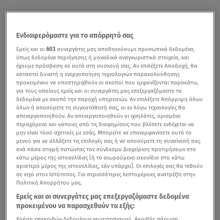
Ενδιαφερόμαστε για το απόρρητό σας
Εμείς και οι
603
συνεργάτες μας αποθηκεύουμε προσωπικά δεδομένα,
όπως δεδομένα περιήγησης ή μοναδικά αναγνωριστικά στοιχεία, και
έχουμε πρόσβαση σε αυτά στη συσκευή σας. Αν επιλέξετε Αποδοχή, θα
καταστεί δυνατή η ενεργοποίηση τεχνολογιών παρακολούθησης
προκειμένου να υποστηριχθούν οι σκοποί που εμφανίζονται παρακάτω,
για τους οποίους εμείς και οι συνεργάτες μας επεξεργαζόμαστε τα
δεδομένα με σκοπό την παροχή υπηρεσιών. Αν επιλέξετε Απόρριψη όλων
όλων ή αποσύρετε τη συγκατάθεσή σας, οι εν λόγω τεχνολογίες θα
απενεργοποιηθούν. Αν απενεργοποιηθούν οι ιχνηλάτες, ορισμένο
περιεχόμενο και κάποιες από τις διαφημίσεις που βλέπετε ενδέχεται να
μην είναι τόσο σχετικές με εσάς. Μπορείτε να επανεμφανίσετε αυτό το
μενού για να αλλάξετε τις επιλογές σας ή να αποσύρετε τη συναίνεσή σας
ανά πάσα στιγμή πατώντας τον σύνδεσμο Διαχείριση προτιμήσεων στο
κάτω μέρος της ιστοσελίδας [ή το αιωρούμενο εικονίδιο στο κάτω
αριστερό μέρος της ιστοσελίδας, εάν υπάρχει]. Οι επιλογές σας θα τεθούν
σε ισχύ στον Ιστότοπος. Για περισσότερες λεπτομέρειες ανατρέξτε στην
Πολιτική Απορρήτου μας.
Εμείς και οι συνεργάτες μας επεξεργαζόμαστε δεδομένα
προκειμένου να παρασχεθούν τα εξής:
Χρήση επακριβών δεδομένων γεωεντοπισμού. Ακριβής σάρωση