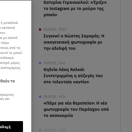
Κατερίνα Γερονικολού: «Έριξε»
το Instagram με το μαύρο της
μπικίνι
 ή μοναδικά
α καταστεί
06.08.26 , 15:02
 που
Συγκινεί ο Κώστας Σαμαράς: Η
να με σκοπό
οικογενειακή φωτογραφία με
ν λόγω
ποιες από τις
την αδελφή του
ε αυτό το μενού
 σύνδεσμο
ριστερό μέρος
06.08.26 , 14:41
ς λεπτομέρειες
Κηδεία Λάκη Χαλκιά:
Συντετριμμένη η σύζυγός του
εθούν τα
στο τελευταίο «αντίο»
αγνώριση
06.08.26 , 14:34
ση και
«Πάμε για νέα θεραπεία»: Η νέα
φωτογραφία του Παράσχου από
το νοσοκομείο
 Οδικής
οδοχή
αραίτητη
06.08.26 , 14:29