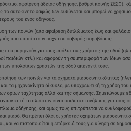
ρόστιμο, αφαίρεση άδειας οδήγησης, βαθμοί ποινής ΣΕΣΟ), κ
ς το αυτοκίνητο σαφώς δεν ευθύνεται και μπορεί να χρησιμο
τερους του ενός οδηγούς.
κωση των ποινών (από αφαίρεση διπλώματος έως και φυλάκισ
ηγούς που υποπίπτουν συχνά σε σοβαρές παραβάσεις.
εις που μεριμνούν για τους ευάλωτους χρήστες της οδού (ηλι
δοί παιδιών κτλ.) και αφορούν τη συμπεριφορά των ίδιων όσο
 των υπολοίπων χρηστών της οδού απέναντί τους.
οποίηση των ποινών για τα οχήματα μικροκινητικότητας (ηλε
) και τα μηχανοκίνητα δίκυκλα, με υποχρεωτική τη χρήση του 
ων ορίων ταχύτητας αλλά και της σήμανσης. Σημειώνουμε εδ
ινιών κατά το πλείστον είναι παιδιά και ανήλικοι, για τους ο
δίπλωμα οδήγησης, και όμως τους επιτρέπεται να κυκλοφορο
και μικρό. Θα πρέπει όλοι οι χρήστες οχημάτων μικροκινητι
ι, και να πιστοποιείται η επάρκειά τους για κίνηση σε δημόσ