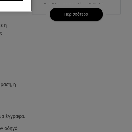
Γενέθλια για τον Λάκη Γαβαλά:
Οι φωτογραφίες που
Περισσότερα
δημοσίευσε
ε η
06.08.26 , 14:15
ας
Ιός Δυτικού Νείλου: Στους έξι οι
θάνατοι στην Ελλάδα
06.08.26 , 14:04
Κυψέλη: Προφυλακίστηκε ο
26χρονος - Τήρησε το δικαίωμα
της σιωπής
ραση, η
06.08.26 , 14:00
3 ασκήσεις για γλουτούς στο
σπίτι – Ιδανικές για αρχάριες &
χωρίς εξοπλισμό
ιμα έγγραφα.
06.08.26 , 13:54
ον οδηγό