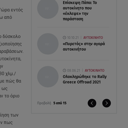
Επίσκεψη Πάπα: Το
αυτοκίνητο που
./ώρα εντός
«έκλεψε» την
ρω από
παράσταση
ιο δύσκολο
10.10.21
ΑΥΤΟΚΙΝΗΤΟ
ξιοποίησης
«Πυρετός» στην αγορά
αυτοκινήτου
παραβάσεων.
υτοκίνητα,
ην
08.06.21
ΑΥΤΟΚΙΝΗΤΟ
30 χλμ./
Ολοκληρώθηκε το Rally
ύμε πώς θα
Greece Offroad 2021
υ ως
ν το όριο
Προβολή
5 από 15
οίηση των
ύν πως