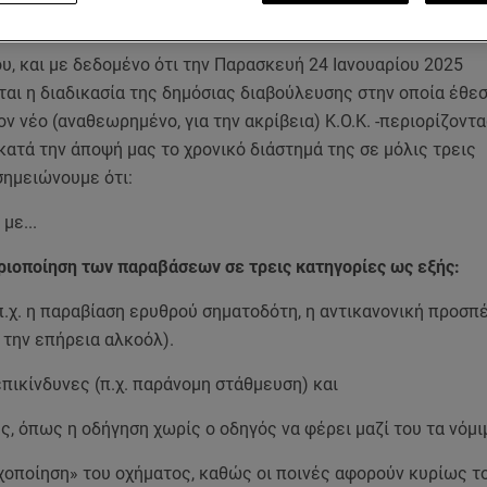
εμπειρία που απαιτεί το εν λόγω θέμα.
υ, και με δεδομένο ότι την Παρασκευή 24 Ιανουαρίου 2025
αι η διαδικασία της δημόσιας διαβούλευσης στην οποία έθεσ
ν νέο (αναθεωρημένο, για την ακρίβεια) Κ.Ο.Κ. -περιορίζοντ
ατά την άποψή μας το χρονικό διάστημά της σε μόλις τρεις
σημειώνουμε ότι:
με...
οριοποίηση των παραβάσεων σε τρεις κατηγορίες ως εξής:
π.χ. η παραβίαση ερυθρού σηματοδότη, η αντικανονική προσπέ
 την επήρεια αλκοόλ).
επικίνδυνες (π.χ. παράνομη στάθμευση) και
ές, όπως η οδήγηση χωρίς ο οδηγός να φέρει μαζί του τα νόμ
οχοποίηση» του οχήματος, καθώς οι ποινές αφορούν κυρίως τ