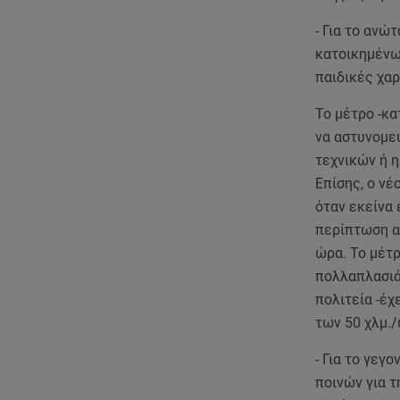
- Για το ανώ
κατοικημένω
παιδικές χαρ
Το μέτρο -κα
να αστυνομευ
τεχνικών ή 
Επίσης, ο νέ
όταν εκείνα 
περίπτωση αυ
ώρα. Το μέτ
πολλαπλασιά
πολιτεία -έχ
των 50 χλμ./
- Για το γεγ
ποινών για 