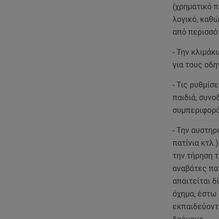
(χρηματικό π
λογικό, καθώ
από περισσό
- Την κλιμά
για τους οδ
- Τις ρυθμίσ
παιδιά, συνο
συμπεριφορά
- Την αυστηρ
πατίνια κτλ.
την τήρηση τ
αναβάτες πατ
απαιτείται 
όχημα, έστω 
εκπαιδεύοντα