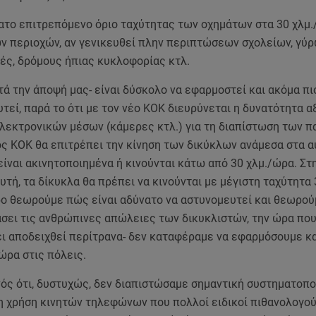
τατο επιτρεπόμενο όριο ταχύτητας των οχημάτων στα 30 χλμ
ν περιοχών, αν γενικευθεί πλην περιπτώσεων σχολείων, γύ
ές, δρόμους ήπιας κυκλοφορίας κτλ.
τά την άποψή μας- είναι δύσκολο να εφαρμοστεί και ακόμα π
τεί, παρά το ότι με τον νέο ΚΟΚ διευρύνεται η δυνατότητα α
ηλεκτρονικών μέσων (κάμερες κτλ.) για τη διαπίστωση των 
ος ΚΟΚ θα επιτρέπει την κίνηση των δικύκλων ανάμεσα στα α
είναι ακινητοποιημένα ή κινούνται κάτω από 30 χλμ./ώρα. Στ
τή, τα δίκυκλα θα πρέπει να κινούνται με μέγιστη ταχύτητα 
ρο θεωρούμε πώς είναι αδύνατο να αστυνομευτεί και θεωρο
σει τις ανθρώπινες απώλειες των δικυκλιστών, την ώρα πο
ει αποδειχθεί περίτρανα- δεν καταφέραμε να εφαρμόσουμε κα
ώρα στις πόλεις.
ονός ότι, δυστυχώς, δεν διαπιστώσαμε σημαντική συστηματοπ
τη χρήση κινητών τηλεφώνων που πολλοί ειδικοί πιθανολογο