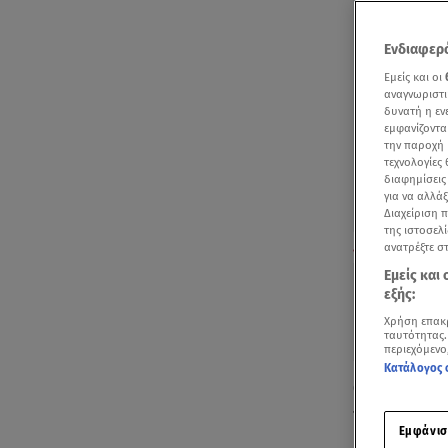
Ενδιαφερό
Εμείς και οι
αναγνωριστι
δυνατή η ε
εμφανίζοντα
την παροχή 
τεχνολογίες
διαφημίσεις
για να αλλά
Διαχείριση 
της ιστοσελί
Ρεπορτάζ του 
ανατρέξτε σ
Εμείς και
εξής:
Χρήση επακ
ταυτότητας.
περιεχόμενο
Κατάλογος 
O Πανελλήνι
τοποθετείται
Εμφάνισ
Κυκλοφορία