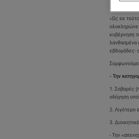
εξειδίκευση-
«Ως εκ τούτο
ολοκληρώνετ
κυβέρνηση το
λανθασμένα κ
εβδομάδες- 
Συμφωνούμε 
- Την κατηγ
1. Σοβαρές (
οδήγηση υπό
2. Λιγότερο 
3. Διοικητικ
- Την «απεν