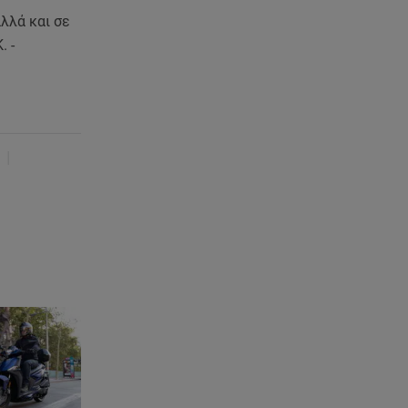
λλά και σε
. -
|