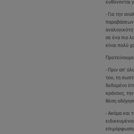
ευθύνονται γ
- Για την αν
παραβάσεων 
αναλογικότη
σε ένα πιο 
είναι πολύ χ
Προτείνουμε 
- Πριν απ’ ό
του, τη σωστ
δεδομένο ότ
κράνους, τη
θέση οδήγησ
- Ακόμα και
ειδικευμένο
επιμόρφωσης