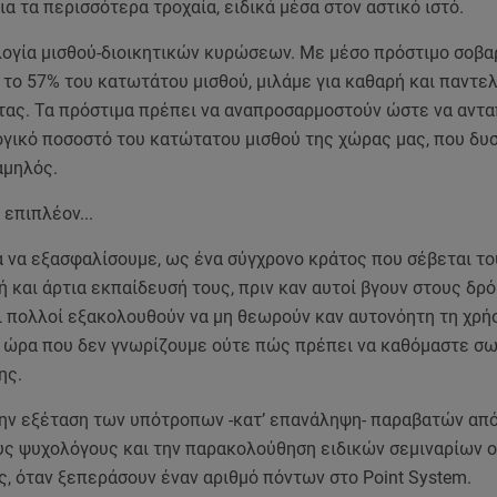
ια τα περισσότερα τροχαία, ειδικά μέσα στον αστικό ιστό.
αλογία μισθού-διοικητικών κυρώσεων. Με μέσο πρόστιμο σοβ
το 57% του κατωτάτου μισθού, μιλάμε για καθαρή και παντε
τας. Τα πρόστιμα πρέπει να αναπροσαρμοστούν ώστε να αντα
λογικό ποσοστό του κατώτατου μισθού της χώρας μας, που δ
αμηλός.
επιπλέον...
λα να εξασφαλίσουμε, ως ένα σύγχρονο κράτος που σέβεται τ
ή και άρτια εκπαίδευσή τους, πριν καν αυτοί βγουν στους δρό
ι πολλοί εξακολουθούν να μη θεωρούν καν αυτονόητη τη χρή
ν ώρα που δεν γνωρίζουμε ούτε πώς πρέπει να καθόμαστε σ
ης.
 την εξέταση των υπότροπων -κατ’ επανάληψη- παραβατών απ
υς ψυχολόγους και την παρακολούθηση ειδικών σεμιναρίων 
, όταν ξεπεράσουν έναν αριθμό πόντων στο Point System.