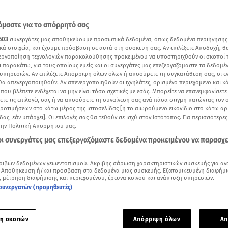
μαστε για το απόρρητό σας
603
συνεργάτες μας αποθηκεύουμε προσωπικά δεδομένα, όπως δεδομένα περιήγησης
κά στοιχεία, και έχουμε πρόσβαση σε αυτά στη συσκευή σας. Αν επιλέξετε Αποδοχή, θ
νεργοποίηση τεχνολογιών παρακολούθησης προκειμένου να υποστηριχθούν οι σκοποί
ι παρακάτω, για τους οποίους εμείς και οι συνεργάτες μας επεξεργαζόμαστε τα δεδομέ
υπηρεσιών. Αν επιλέξετε Απόρριψη όλων όλων ή αποσύρετε τη συγκατάθεσή σας, οι ε
 θα απενεργοποιηθούν. Αν απενεργοποιηθούν οι ιχνηλάτες, ορισμένο περιεχόμενο και κά
 που βλέπετε ενδέχεται να μην είναι τόσο σχετικές με εσάς. Μπορείτε να επανεμφανίσετ
ξετε τις επιλογές σας ή να αποσύρετε τη συναίνεσή σας ανά πάσα στιγμή πατώντας τον
προτιμήσεων στο κάτω μέρος της ιστοσελίδας [ή το αιωρούμενο εικονίδιο στο κάτω α
δας, εάν υπάρχει]. Οι επιλογές σας θα τεθούν σε ισχύ στον Ιστότοπος. Για περισσότερε
Γιώργου Σαραντάκου για το κεντρικό δελτίο ειδήσεων του Star
την Πολιτική Απορρήτου μας.
 οι συνεργάτες μας επεξεργαζόμαστε δεδομένα προκειμένου να παρασχ
Δείτε περισσότερα άρθρα μας στα αποτελέσματα αναζήτησης
ριβών δεδομένων γεωεντοπισμού. Ακριβής σάρωση χαρακτηριστικών συσκευής για αν
Add star.gr on Google
 Αποθήκευση ή/και πρόσβαση στα δεδομένα μιας συσκευής. Εξατομικευμένη διαφήμι
, μέτρηση διαφήμισης και περιεχομένου, έρευνα κοινού και ανάπτυξη υπηρεσιών.
συνεργατών (προμηθευτές)
ος Σύνδεσμος Δημοσιογράφων Αυτοκινήτου Μοτοσυκλέτας
 στο πλαίσιο της δημόσιας διαβούλευσης για τον νέο
Κώδικα
η σκοπών
Απόρριψη όλων
Απ
ς
, με τα μέλη που απαρτίζουν τον Σύνδεσμο να έχουν την απ