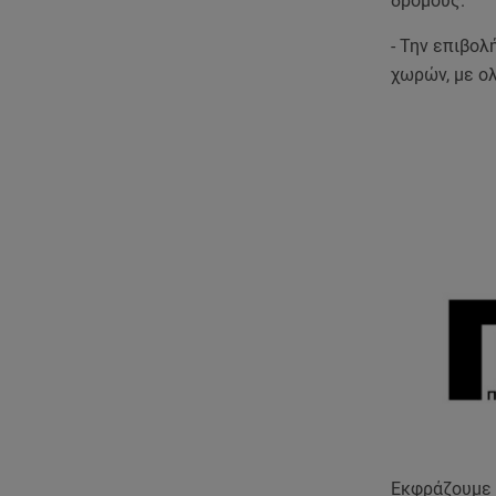
δρόμους.
- Την επιβο
χωρών, με ο
Εκφράζουμε 