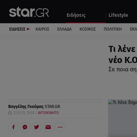
Αθλητικά
Quiz
Ειδήσεις
Lifestyle
Αυτοκίνητο
ΕΙΔΗΣΕΙΣ
ΚΑΙΡΟΣ
ΕΛΛΑΔΑ
ΚΟΣΜΟΣ
ΠΟΛΙΤΙΚΗ
ΕΚ
Τι λέν
νέο Κ.Ο
Σε ποια ση
Βαγγέλης Γκούμας
STAR.GR
21.01.25, 19:05
ΑΥΤΟΚΙΝΗΤΟ