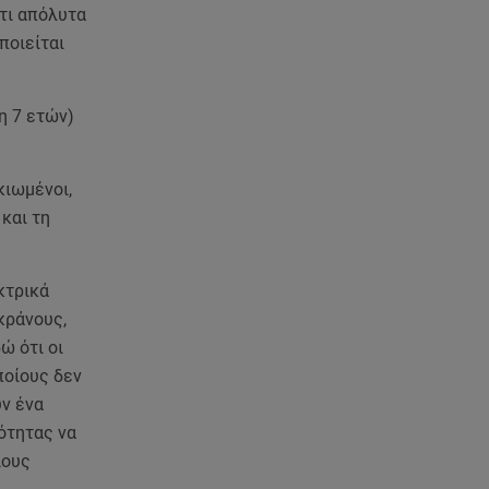
Ρέβη - Τότσικας: Με τα 11χρονα
άτι απόλυτα
παιδιά τους στο σπίτι τους στην
ποιείται
Τήνο
06.08.26 , 13:51
η 7 ετών)
Κυριάκος Πιερρακάκης:
Υπέβαλε το αίτημα για την
ενεργειακή ανθεκτικότητα
κιωμένοι,
 και τη
06.08.26 , 13:32
Μυστράς: Παθολογικά τα αίτια
θανάτου του 90χρονου στον
κτρικά
καταψύκτη
κράνους,
ώ ότι οι
06.08.26 , 13:13
ποίους δεν
«Κρυφός» γάμος για διάσημο
ζευγάρι; - Οι φωτογραφίες με τις
ύν ένα
βέρες
κότητας να
ιους
06.08.26 , 13:00