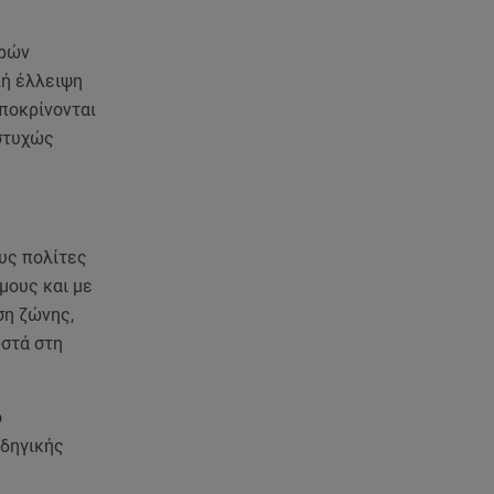
αρών
λή έλλειψη
ποκρίνονται
υστυχώς
ους πολίτες
μους και με
ση ζώνης,
ωστά στη
ό
οδηγικής