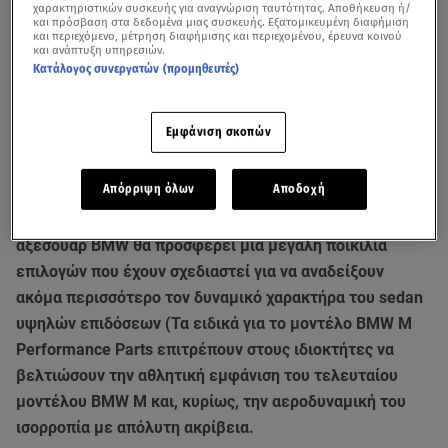
χαρακτηριστικών συσκευής για αναγνώριση ταυτότητας. Αποθήκευση ή/
και πρόσβαση στα δεδομένα μιας συσκευής. Εξατομικευμένη διαφήμιση
και περιεχόμενο, μέτρηση διαφήμισης και περιεχομένου, έρευνα κοινού
και ανάπτυξη υπηρεσιών.
Κατάλογος συνεργατών (προμηθευτές)
Εμφάνιση σκοπών
Απόρριψη όλων
Αποδοχή
Από το λανσάρισμα της νέας BMW M5, η σειρά γνήσιων
αξεσουάρ BMW θα προσφέρει μια μεγάλη ποικιλία
επιλογών που έχουν σχεδιαστεί για να αναδείξουν
ακόμα περισσότερο τον δυναμικό χαρακτήρα του sedan
υψηλών επιδόσεων (Τα ειδικά για το μοντέλο BMW M
Performance Parts επιτρέπουν στους ιδιοκτήτες να
βελτιώσουν την αθλητική εμφάνιση του τελευταίου
μοντέλου BMW M και, κυρίως, την αεροδυναμική του
ισορροπία με απόλυτη ακρίβεια.