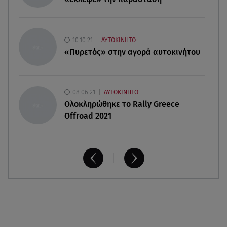
06.08.26 , 20:25
Πώς επικοινωνούν τα ελικόπτερα στη φωτιά και
10.10.21
ΑΥΤΟΚΙΝΗΤΟ
ο ρόλος του «συνδέσμου»
«Πυρετός» στην αγορά αυτοκινήτου
08.06.21
ΑΥΤΟΚΙΝΗΤΟ
Ολοκληρώθηκε το Rally Greece
Offroad 2021