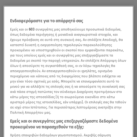
Ενδιαφερόμαστε για το απόρρητό σας
Εμείς και οι
603
συνεργάτες μας αποθηκεύουμε προσωπικά δεδομένα,
όπως δεδομένα περιήγησης ή μοναδικά αναγνωριστικά στοιχεία, και
έχουμε πρόσβαση σε αυτά στη συσκευή σας. Αν επιλέξετε Αποδοχή, θα
καταστεί δυνατή η ενεργοποίηση τεχνολογιών παρακολούθησης
προκειμένου να υποστηριχθούν οι σκοποί που εμφανίζονται παρακάτω,
για τους οποίους εμείς και οι συνεργάτες μας επεξεργαζόμαστε τα
δεδομένα με σκοπό την παροχή υπηρεσιών. Αν επιλέξετε Απόρριψη όλων
όλων ή αποσύρετε τη συγκατάθεσή σας, οι εν λόγω τεχνολογίες θα
απενεργοποιηθούν. Αν απενεργοποιηθούν οι ιχνηλάτες, ορισμένο
περιεχόμενο και κάποιες από τις διαφημίσεις που βλέπετε ενδέχεται να
μην είναι τόσο σχετικές με εσάς. Μπορείτε να επανεμφανίσετε αυτό το
μενού για να αλλάξετε τις επιλογές σας ή να αποσύρετε τη συναίνεσή σας
ανά πάσα στιγμή πατώντας τον σύνδεσμο Διαχείριση προτιμήσεων στο
κάτω μέρος της ιστοσελίδας [ή το αιωρούμενο εικονίδιο στο κάτω
αριστερό μέρος της ιστοσελίδας, εάν υπάρχει]. Οι επιλογές σας θα τεθούν
σε ισχύ στον Ιστότοπος. Για περισσότερες λεπτομέρειες ανατρέξτε στην
Πολιτική Απορρήτου μας.
Εμείς και οι συνεργάτες μας επεξεργαζόμαστε δεδομένα
προκειμένου να παρασχεθούν τα εξής:
Χρήση επακριβών δεδομένων γεωεντοπισμού. Ακριβής σάρωση