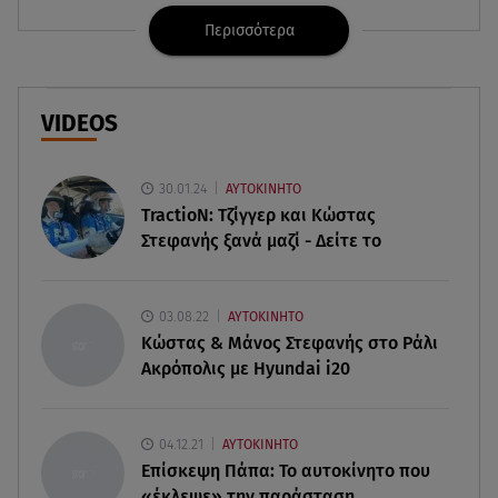
Περισσότερα
06.08.26 , 21:59
Νέες τουρκικές προκλήσεις στο Αιγαίο -
Αερομαχία με ελληνικά F-16
VIDEOS
06.08.26 , 21:31
Τροχαίο για τον Mike - Η ανακοίνωση του ράπερ
στα social media
30.01.24
ΑΥΤΟΚΙΝΗΤΟ
TractioN: Τζίγγερ και Κώστας
Στεφανής ξανά μαζί - Δείτε το
06.08.26 , 21:22
Ισραήλ - Κύπρος - Κρήτη: Το μεγαλύτερο
υποθαλάσσιο καλώδιο στον κόσμο
03.08.22
ΑΥΤΟΚΙΝΗΤΟ
Κώστας & Μάνος Στεφανής στο Ράλι
06.08.26 , 21:07
Ακρόπολις με Hyundai i20
Motor Oil: Δωρεά πυροσβεστικών οχημάτων και
εξοπλισμού στον Άγιο Βασίλειο
04.12.21
ΑΥΤΟΚΙΝΗΤΟ
06.08.26 , 20:49
Επίσκεψη Πάπα: Το αυτοκίνητο που
Άκης Παυλόπουλος: Η τρυφερή εξομολόγηση
«έκλεψε» την παράσταση
της συζύγου του, Ελένης Φωτοπούλου