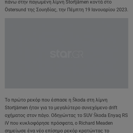
πάνω στην παγωμένη λίμνη Stortjärnen κοντά στο
Östersund της Σουηδίας, την Πέμπτη 19 Ιανουαρίου 2023.
Το πρώτο ρεκόρ που έσπασε η Škoda στη λίμνη
Stortjärnen ήταν για το μεγαλύτερο συνεχόμενο drift
οχήματος στον πάγο. Οδηγώντας το SUV Škoda Enyaq RS
iV που κυκλοφόρησε πρόσφατα, ο Richard Meaden
σημείωσε ένα νέο επίσημο ρεκόρ κρατώντας το