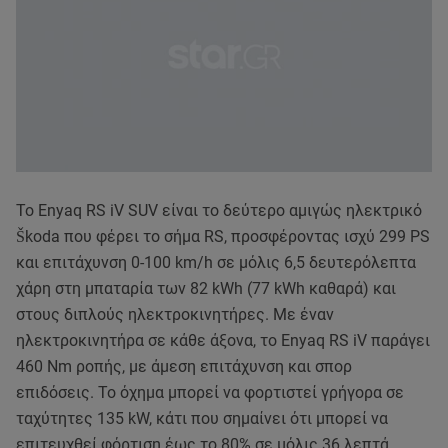
Το Enyaq RS iV SUV είναι το δεύτερο αμιγώς ηλεκτρικό
Škoda που φέρει το σήμα RS, προσφέροντας ισχύ 299 PS
και επιτάχυνση 0-100 km/h σε μόλις 6,5 δευτερόλεπτα
χάρη στη μπαταρία των 82 kWh (77 kWh καθαρά) και
στους διπλούς ηλεκτροκινητήρες. Με έναν
ηλεκτροκινητήρα σε κάθε άξονα, το Enyaq RS iV παράγει
460 Nm ροπής, με άμεση επιτάχυνση και σπορ
επιδόσεις. Το όχημα μπορεί να φορτιστεί γρήγορα σε
ταχύτητες 135 kW, κάτι που σημαίνει ότι μπορεί να
επιτευχθεί φόρτιση έως το 80% σε μόλις 36 λεπτά.