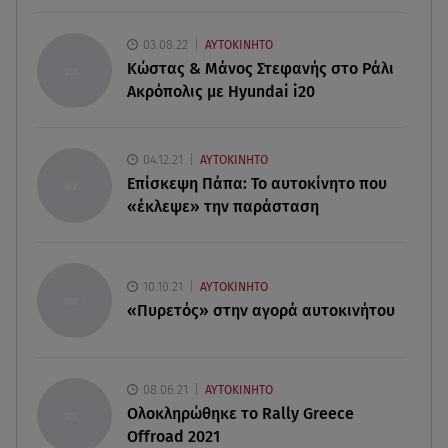
07.08.26 , 19:15
03.08.22
ΑΥΤΟΚΙΝΗΤΟ
Συντάξεις Σεπτεμβρίου: Πότε θα μπουν τα
Κώστας & Μάνος Στεφανής στο Ράλι
χρήματα στους λογαριασμούς
Ακρόπολις με Hyundai i20
07.08.26 , 18:45
Φωτιά στο Στεφάνι Κορίνθου: Μήνυμα από το 112
04.12.21
ΑΥΤΟΚΙΝΗΤΟ
- Σηκώθηκαν εναέρια μέσα
Επίσκεψη Πάπα: Το αυτοκίνητο που
«έκλεψε» την παράσταση
07.08.26 , 18:34
Έξοδος Αυγούστου: Στο 100% η πληρότητα για
Κυκλάδες
10.10.21
ΑΥΤΟΚΙΝΗΤΟ
«Πυρετός» στην αγορά αυτοκινήτου
08.06.21
ΑΥΤΟΚΙΝΗΤΟ
Ολοκληρώθηκε το Rally Greece
Offroad 2021