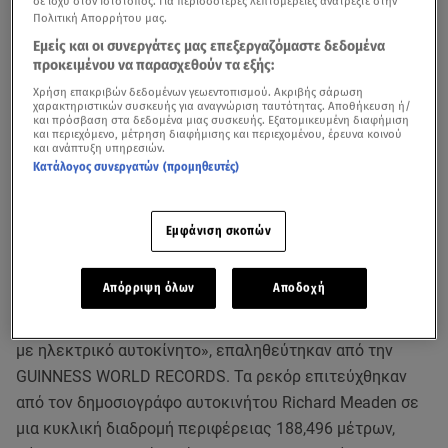
σε ισχύ στον Ιστότοπος. Για περισσότερες λεπτομέρειες ανατρέξτε στην
Πολιτική Απορρήτου μας.
Εμείς και οι συνεργάτες μας επεξεργαζόμαστε δεδομένα
προκειμένου να παρασχεθούν τα εξής:
Χρήση επακριβών δεδομένων γεωεντοπισμού. Ακριβής σάρωση
χαρακτηριστικών συσκευής για αναγνώριση ταυτότητας. Αποθήκευση ή/
και πρόσβαση στα δεδομένα μιας συσκευής. Εξατομικευμένη διαφήμιση
και περιεχόμενο, μέτρηση διαφήμισης και περιεχομένου, έρευνα κοινού
και ανάπτυξη υπηρεσιών.
Κατάλογος συνεργατών (προμηθευτές)
Η Škoda σημείωσε δύο επίσημα παγκόσμια ρεκόρ drift
Εμφάνιση σκοπών
στον πάγο με το Enyaq RS iV SUV, το δεύτερο αμιγώς
ηλεκτρικό σπορ μοντέλο της μάρκας. Τα ρεκόρ για το
Απόρριψη όλων
Αποδοχή
«Μεγαλύτερο συνεχόμενο drift οχήματος στον πάγο» και
το «Μεγαλύτερο συνεχόμενο drift οχήματος στον πάγο
με ηλεκτρικό αυτοκίνητο», επαληθεύτηκαν από την
GUINNESS WORLD RECORDS. Τα ρεκόρ επιτεύχθηκαν
από τον δημοσιογράφο αυτοκινήτου Richard Meaden σε
μια κυκλική διαδρομή περιφέρειας 188,496 μέτρων,