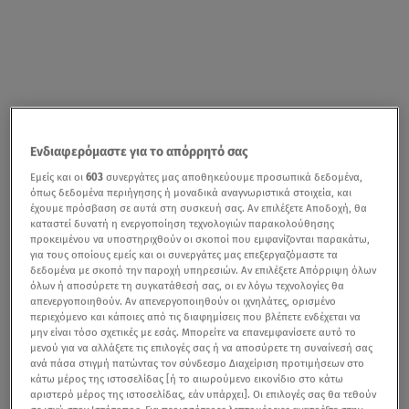
Ενδιαφερόμαστε για το απόρρητό σας
Εμείς και οι
603
συνεργάτες μας αποθηκεύουμε προσωπικά δεδομένα,
όπως δεδομένα περιήγησης ή μοναδικά αναγνωριστικά στοιχεία, και
έχουμε πρόσβαση σε αυτά στη συσκευή σας. Αν επιλέξετε Αποδοχή, θα
καταστεί δυνατή η ενεργοποίηση τεχνολογιών παρακολούθησης
προκειμένου να υποστηριχθούν οι σκοποί που εμφανίζονται παρακάτω,
για τους οποίους εμείς και οι συνεργάτες μας επεξεργαζόμαστε τα
δεδομένα με σκοπό την παροχή υπηρεσιών. Αν επιλέξετε Απόρριψη όλων
όλων ή αποσύρετε τη συγκατάθεσή σας, οι εν λόγω τεχνολογίες θα
απενεργοποιηθούν. Αν απενεργοποιηθούν οι ιχνηλάτες, ορισμένο
περιεχόμενο και κάποιες από τις διαφημίσεις που βλέπετε ενδέχεται να
μην είναι τόσο σχετικές με εσάς. Μπορείτε να επανεμφανίσετε αυτό το
μενού για να αλλάξετε τις επιλογές σας ή να αποσύρετε τη συναίνεσή σας
ανά πάσα στιγμή πατώντας τον σύνδεσμο Διαχείριση προτιμήσεων στο
κάτω μέρος της ιστοσελίδας [ή το αιωρούμενο εικονίδιο στο κάτω
αριστερό μέρος της ιστοσελίδας, εάν υπάρχει]. Οι επιλογές σας θα τεθούν