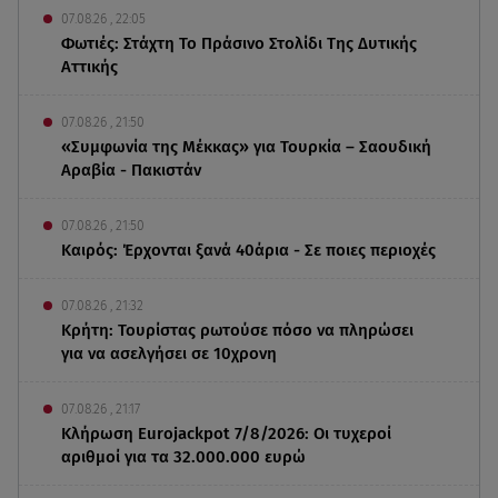
07.08.26 , 22:05
Φωτιές: Στάχτη Το Πράσινο Στολίδι Της Δυτικής
Αττικής
07.08.26 , 21:50
«Συμφωνία της Μέκκας» για Τουρκία – Σαουδική
Αραβία - Πακιστάν
07.08.26 , 21:50
Καιρός: Έρχονται ξανά 40άρια - Σε ποιες περιοχές
07.08.26 , 21:32
Κρήτη: Τουρίστας ρωτούσε πόσο να πληρώσει
για να ασελγήσει σε 10χρονη
07.08.26 , 21:17
Κλήρωση Eurojackpot 7/8/2026: Οι τυχεροί
αριθμοί για τα 32.000.000 ευρώ