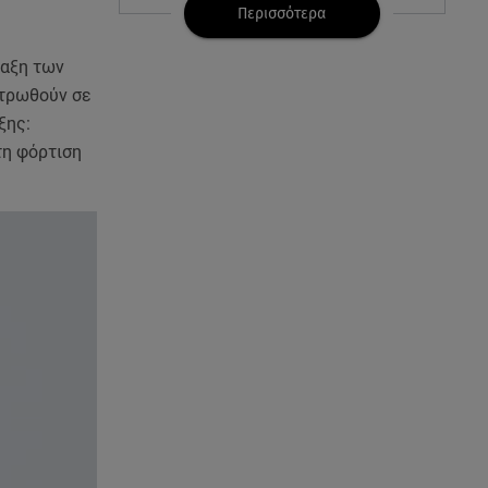
07.08.26 , 11:13
Περισσότερα
Stars System: Γιορτάζει 20
χρόνια και γίνεται καθημερινό
ταξη των
στο Star
ντρωθούν σε
ξης:
07.08.26 , 11:02
τη φόρτιση
Καινούργιου - Κουτσουμπής:
Αγκαλιασμένοι στα σοκάκια της
Μυκόνου
07.08.26 , 11:02
Ταϊλάνδη: Μαθητής άνοιξε πυρ
σε σχολείο - Τουλάχιστον 8
νεκροί
07.08.26 , 10:50
Μαρία Μενούνος: Τα
στιγμιότυπα με ελληνικό άρωμα
και ο απολογισμός