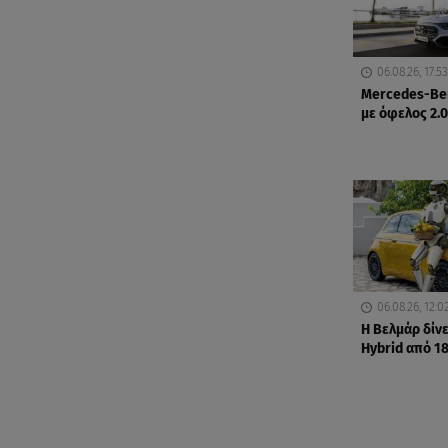
06.08.26, 17:53
Mercedes-Be
με όφελος 2.
06.08.26, 12:0
Η Βελμάρ δίνε
Hybrid από 1