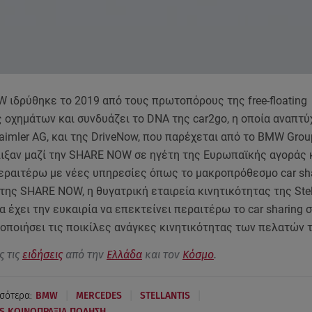
 ιδρύθηκε το 2019 από τους πρωτοπόρους της free-floating
 οχημάτων και συνδυάζει το DNA της car2go, η οποία αναπτ
imler AG, και της DriveNow, που παρέχεται από το BMW Group
λιξαν μαζί την SHARE NOW σε ηγέτη της Ευρωπαϊκής αγοράς 
εραιτέρω με νέες υπηρεσίες όπως το μακροπρόθεσμο car sh
της SHARE NOW, η θυγατρική εταιρεία κινητικότητας της Stell
α έχει την ευκαιρία να επεκτείνει περαιτέρω το car sharing
οποιήσει τις ποικίλες ανάγκες κινητικότητας των πελατών τ
ς τις
ειδήσεις
από την
Ελλάδα
και τον
Κόσμο
.
|
|
|
σότερα:
BMW
MERCEDES
STELLANTIS
S ΚΟΙΝΟΠΡΑΞΙΑ ΠΩΛΗΣΗ