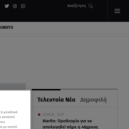
Αναζήτηση
ΚΙΝΗΤΟ
Τελευταία Νέα
Δημοφιλή
 ή μοναδικά
07.08.26 , 12:07
α καταστεί
Marfin: Προθεσμία για να
 που
απολογηθεί πήρε η 46χρονη
να με σκοπό