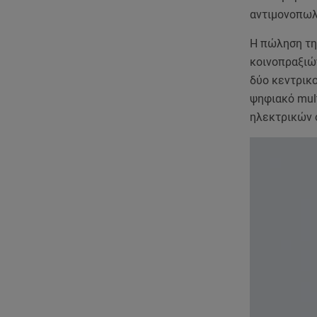
αντιμονοπω
Η πώληση τη
κοινοπραξιών
δύο κεντρικ
ψηφιακό mult
ηλεκτρικών 