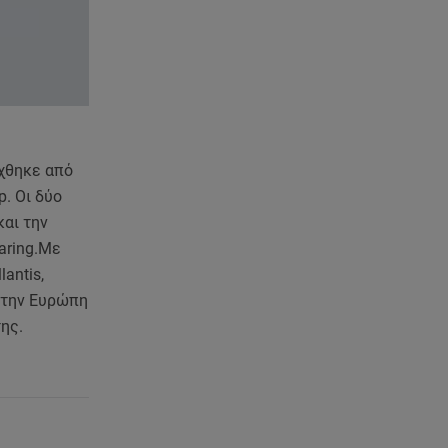
07.08.26 , 10:24
Σέρρες: Νεκροί μητέρα και γιος
σε τροχαίο - Βίντεο
ντοκούμεντο
07.08.26 , 10:17
Έξαλλη με θαμώνα η Ιουλία
ύχθηκε από
Καλλιμάνη: «Εσένα σ’ αρέσει
αυτό;»
. Οι δύο
και την
07.08.26 , 10:05
aring.Με
DS N°7 ÉLYSÉE: Για τον πρόεδρο
antis,
της Γαλλικής Δημοκρατίας
 στην Ευρώπη
ης.
07.08.26 , 10:00
Νηστεία Δεκαπενταύγουστου:
φτιάξτε παστίτσιο με κιμά
μανιταριών