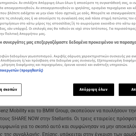
υπηρεσιών. Αν επιλέξετε Απόρριψη όλων όλων ή αποσύρετε τη συγκατάθεσή σας, οι ε
 θα απενεργοποιηθούν. Αν απενεργοποιηθούν οι ιχνηλάτες, ορισμένο περιεχόμενο και κά
 που βλέπετε ενδέχεται να μην είναι τόσο σχετικές με εσάς. Μπορείτε να επανεμφανίσετ
ξετε τις επιλογές σας ή να αποσύρετε τη συναίνεσή σας ανά πάσα στιγμή πατώντας τον
προτιμήσεων στο κάτω μέρος της ιστοσελίδας [ή το αιωρούμενο εικονίδιο στο κάτω α
δας, εάν υπάρχει]. Οι επιλογές σας θα τεθούν σε ισχύ στον Ιστότοπος. Για περισσότερε
την Πολιτική Απορρήτου μας.
 οι συνεργάτες μας επεξεργαζόμαστε δεδομένα προκειμένου να παρασχ
ριβών δεδομένων γεωεντοπισμού. Ακριβής σάρωση χαρακτηριστικών συσκευής για αν
 Αποθήκευση ή/και πρόσβαση στα δεδομένα μιας συσκευής. Εξατομικευμένη διαφήμι
ότερα άρθρα μας στην αναζήτηση σας
, μέτρηση διαφήμισης και περιεχομένου, έρευνα κοινού και ανάπτυξη υπηρεσιών.
.gr στις επιλογές σας
συνεργατών (προμηθευτές)
Δείτε περισσότερα άρθρα μας στα αποτελέσματα αναζήτησης
η σκοπών
Απόρριψη όλων
Απ
Add star.gr on Google
enz Mobility και το BMW Group, σκοπεύουν να πουλήσουν την
τους SHARE NOW στην Stellantis. Οι τρεις εταιρείες πρόσφα
υμφωνία για το σκοπό αυτό και συμφώνησαν να μην αποκαλύ
ς της συναλλαγής. Επίσης, υπόκειται στην έγκριση των αρμό