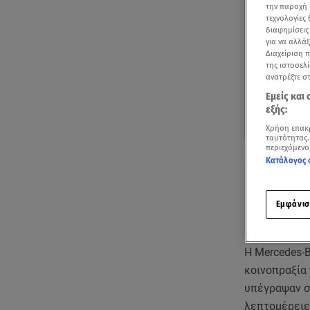
την παροχή 
τεχνολογίες
διαφημίσεις
για να αλλά
Διαχείριση 
της ιστοσελί
ανατρέξτε σ
Εμείς και
εξής:
Χρήση επακ
ταυτότητας.
Δείτε περισσ
περιεχόμενο
Πρόσθηκη star
Κατάλογος 
Εμφάνισ
Η Mercedes-B
κοινοπραξία 
υπέγραψαν σ
λεπτομέρειε