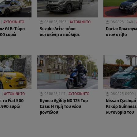
ΑΥΤΟΚΙΝΗΤΟ
06.08.26, 15:35
ΑΥΤΟΚΙΝΗΤΟ
06.08.26, 12:40
nz GLB: Τώρα
Suzuki: Δείτε πόσα
Dacia: Πρωταγων
000 ευρώ
αυτοκίνητα πούλησε
στον στίβο
2
ΑΥΤΟΚΙΝΗΤΟ
06.08.26, 11:17
ΑΥΤΟΚΙΝΗΤΟ
06.08.26, 09:09
ι το Fiat 500
Kymco Agility NX 125 Τοp
Nissan Qashqa
8.990 ευρώ
Case: Η τιμή του νέου
Ρεκόρ Guinness 
μοντέλου
αυτονομία του