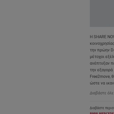
Η SHARE NOW
κοινοχρησίας
την πρώην Da
μέτοχοι εξέ
ανέπτυξαν π
την εξαγορά 
Free2move, θ
ώστε να ικαν
Διαβάστε όλε
Διαβάστε περισ
BMW MERCEDE