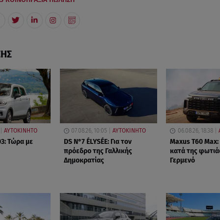
ΣΗΣ
ΑΥΤΟΚΙΝΗΤΟ
07.08.26, 10:05
ΑΥΤΟΚΙΝΗΤΟ
06.08.26, 18:38
3: Τώρα με
DS N°7 ÉLYSÉE: Για τον
Maxus T60 Max:
πρόεδρο της Γαλλικής
κατά της φωτιά
Δημοκρατίας
Γερμενό