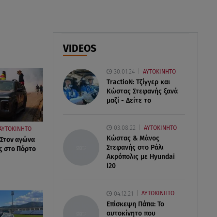
07.08.26 , 09:47
Κυψέλη: «Δεν μπορούσαμε να
το πιστέψουμε»
VIDEOS
07.08.26 , 09:47
Πασίγνωστη influencer «έφυγε»
από τη ζωή μετά από μάχη με
30.01.24
ΑΥΤΟΚΙΝΗΤΟ
σπάνιο καρκίνο
TractioN: Τζίγγερ και
Κώστας Στεφανής ξανά
μαζί - Δείτε το
03.08.22
ΑΥΤΟΚΙΝΗΤΟ
ΑΥΤΟΚΙΝΗΤΟ
Κώστας & Μάνος
 Στον αγώνα
Στεφανής στο Ράλι
ς στο Πόρτο
Ακρόπολις με Hyundai
i20
04.12.21
ΑΥΤΟΚΙΝΗΤΟ
Επίσκεψη Πάπα: Το
αυτοκίνητο που