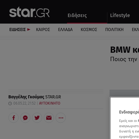
Αθλητικά
Quiz
Ειδήσεις
Lifestyle
Αυτοκίνητο
ΕΙΔΗΣΕΙΣ
ΚΑΙΡΟΣ
ΕΛΛΑΔΑ
ΚΟΣΜΟΣ
ΠΟΛΙΤΙΚΗ
ΕΚ
BMW κα
Ποιος την
Βαγγέλης Γκούμας
STAR.GR
06.05.22, 21:52
ΑΥΤΟΚΙΝΗΤΟ
Ενδιαφερό
Εμείς και οι
αναγνωριστι
δυνατή η ε
εμφανίζοντα