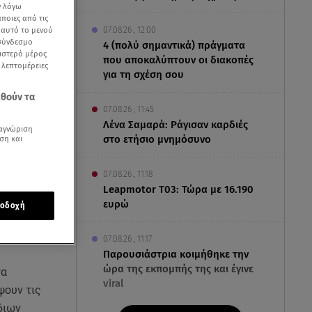
ν λόγω
ποιες από τις
ε αυτό το μενού
07.08.26 , 12:00
 σύνδεσμο
4 (πολύ σημαντικά) πράγματα
ριστερό μέρος
που αποκαλύπτουν οι διακοπές
ς λεπτομέρειες
για τη σχέση σου
εθούν τα
07.08.26 , 11:45
Λένα Σαμαρά: Ράγισαν καρδιές
αγνώριση
στο ετήσιο μνημόσυνο
ση και
07.08.26 , 11:18
Leapmotor T03: Τώρα με 16.190
ευρώ
οδοχή
07.08.26 , 11:17
Παρουσιάστρια κοιμήθηκε την
ώρα της εκπομπής της και έγινε
τα
viral
ψουν τις
διων