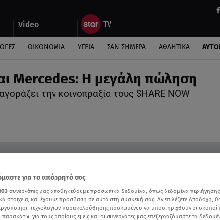
Video
ΛΟΓΕΣ
ΟΙΚΟΝΟΜΙΑ
ΥΓΕΙΑ
ΣΑΝ ΣΗΜΕΡΑ
ΑΘΛΗΤΙΚΑ
ΑΥΤΟ
ι Mercedes: H μεγάλη πώληση
 αγοράζει την κοινοπραξία τους SHARE NOW
μαστε για το απόρρητό σας
603
συνεργάτες μας αποθηκεύουμε προσωπικά δεδομένα, όπως δεδομένα περιήγησης
κά στοιχεία, και έχουμε πρόσβαση σε αυτά στη συσκευή σας. Αν επιλέξετε Αποδοχή, θ
νεργοποίηση τεχνολογιών παρακολούθησης προκειμένου να υποστηριχθούν οι σκοποί
ι παρακάτω, για τους οποίους εμείς και οι συνεργάτες μας επεξεργαζόμαστε τα δεδομέ