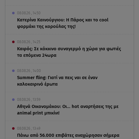
08.08.26 , 14:50
Κατερίνα Καινούργιου: Η Πάρος και το cool
φορμάκι της κορούλας της!
08.08.26 , 14:25
Καιρός: Σε κόκκινο συναγερμό η χώρα για φωτιές
τα επόμενα 24ωρα
08.08.26 , 14:00
Summer fling: Γιατί να πεις ναι σε έναν
καλοκαιρινό έρωτα
08.08.26 , 13:59
Αθηνά Οικονομάκου: Οι... hot αναρτήσεις της με
animal print μπικίνι!
08.08.26 , 13:49
Πάνω από 56.000 επιβάτες αναχώρησαν σήμερα