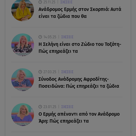
Κρήτη: Η Αστυνομία διαψεύδει την απόπειρα
25.11.25
ΣΧΕΣΕΙΣ
ασέλγειας σε ανήλικη
Ανάδρομος Ερμής στον Σκορπιό: Αυτά
είναι τα ζώδια που θα
08.08.26 , 12:30
Πρωταγωνίστρια της Λάμψης: «Στο θέατρο με
σνόμπαραν πάρα πολύ»
14.05.25
ΣΧΕΣΕΙΣ
H Σελήνη είναι στο Ζώδιο του Τοξότη-
Πώς επηρεάζει τα
08.08.26 , 12:15
Κυψέλη: «Ο 26χρονος είχε γυρίσει την πλάτη του
στον χριστιανισμό»
27.03.25
ΣΧΕΣΕΙΣ
Σύνοδος Ανάδρομης Αφροδίτης-
08.08.26 , 12:00
Ποσειδώνα: Πώς επηρεάζει τα ζώδια
Μπορείς να τρως καθημερινά αβοκάντο, σκέψου
την καρδιά και το βάρος σου
23.01.25
ΣΧΕΣΕΙΣ
08.08.26 , 11:29
Ο Ερμής απέναντι από τον Ανάδρομο
Γιάννης Παπαμιχαήλ: Η συγκινητική ανάρτηση για
Άρη: Πώς επηρεάζει τα
τον Δημήτρη Παπαμιχαήλ