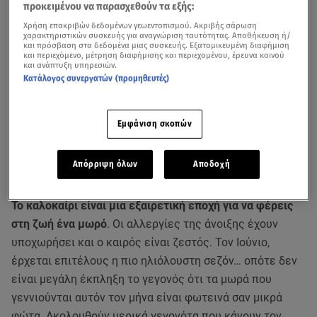
προκειμένου να παρασχεθούν τα εξής:
Χρήση επακριβών δεδομένων γεωεντοπισμού. Ακριβής σάρωση
χαρακτηριστικών συσκευής για αναγνώριση ταυτότητας. Αποθήκευση ή/
και πρόσβαση στα δεδομένα μιας συσκευής. Εξατομικευμένη διαφήμιση
και περιεχόμενο, μέτρηση διαφήμισης και περιεχομένου, έρευνα κοινού
και ανάπτυξη υπηρεσιών.
Κατάλογος συνεργατών (προμηθευτές)
Εμφάνιση σκοπών
Απόρριψη όλων
Αποδοχή
Το καλοκαίρι είναι μια εξαιρετική εποχή για να φέρεις
στη ζωή ένα μωρό
. Οι αλλεργίες της άνοιξης έχουν
υποχωρήσει και ο καιρός είναι ζεστός. Τον Ιούνιο,
έρχεται επιτέλους η πιο ηλιόλουστη σεζόν… οπότε δεν
είναι μεγάλη έκπληξη το γεγονός ότι τα μωρά που
γεννιούνται αυτόν τον μήνα είναι φωτεινά σαν μικρά
φώτα. Ακολουθούν μερικά γεγονότα που κάνουν τον