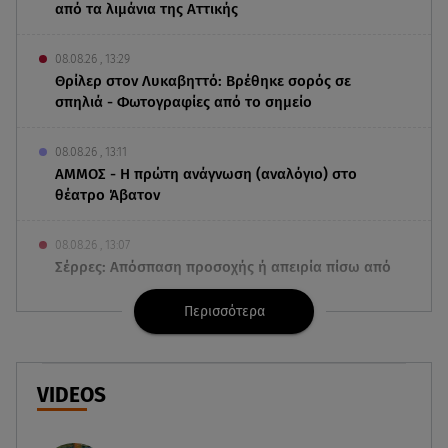
από τα λιμάνια της Αττικής
08.08.26 , 13:29
Θρίλερ στον Λυκαβηττό: Βρέθηκε σορός σε
σπηλιά - Φωτογραφίες από το σημείο
08.08.26 , 13:11
ΑΜΜΟΣ - Η πρώτη ανάγνωση (αναλόγιο) στο
θέατρο Άβατον
08.08.26 , 13:07
Σέρρες: Απόσπαση προσοχής ή απειρία πίσω από
το φονικό τροχαίο
Περισσότερα
08.08.26 , 13:06
MG Motor Greece: «Απογειώνεται» στο Athens
Flying Week 2026
VIDEOS
08.08.26 , 12:42