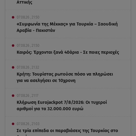
Αττικής
07.08.26 , 21:50
«Συμφωνία της Μέκκας» για Τουρκία – Σαουδική
Αραβία - Πακιστάν
07.08.26 , 21:50
Καιρός: Έρχονται ξανά 40άρια - Σε ποιες περιοχές
07.08.26 , 21:32
Κρήτη: Τουρίστας ρωτούσε πόσο να πληρώσει
για να ασελγήσει σε 10χρονη
07.08.26 , 21:17
Κλήρωση Eurojackpot 7/8/2026: Οι τυχεροί
αριθμοί για τα 32.000.000 ευρώ
07.08.26 , 21:03
Σε τρία επίπεδα οι παραβιάσεις της Τουρκίας στο