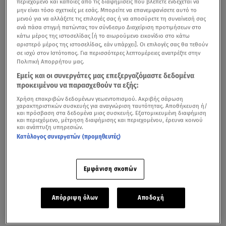
περιεχόμενο και κάποιες από τις διαφημίσεις που βλέπετε ενδέχεται να
μην είναι τόσο σχετικές με εσάς. Μπορείτε να επανεμφανίσετε αυτό το
μενού για να αλλάξετε τις επιλογές σας ή να αποσύρετε τη συναίνεσή σας
ανά πάσα στιγμή πατώντας τον σύνδεσμο Διαχείριση προτιμήσεων στο
κάτω μέρος της ιστοσελίδας [ή το αιωρούμενο εικονίδιο στο κάτω
αριστερό μέρος της ιστοσελίδας, εάν υπάρχει]. Οι επιλογές σας θα τεθούν
σε ισχύ στον Ιστότοπος. Για περισσότερες λεπτομέρειες ανατρέξτε στην
Πολιτική Απορρήτου μας.
Εμείς και οι συνεργάτες μας επεξεργαζόμαστε δεδομένα
προκειμένου να παρασχεθούν τα εξής:
Χρήση επακριβών δεδομένων γεωεντοπισμού. Ακριβής σάρωση
χαρακτηριστικών συσκευής για αναγνώριση ταυτότητας. Αποθήκευση ή/
και πρόσβαση στα δεδομένα μιας συσκευής. Εξατομικευμένη διαφήμιση
και περιεχόμενο, μέτρηση διαφήμισης και περιεχομένου, έρευνα κοινού
και ανάπτυξη υπηρεσιών.
Κατάλογος συνεργατών (προμηθευτές)
Εμφάνιση σκοπών
Απόρριψη όλων
Αποδοχή