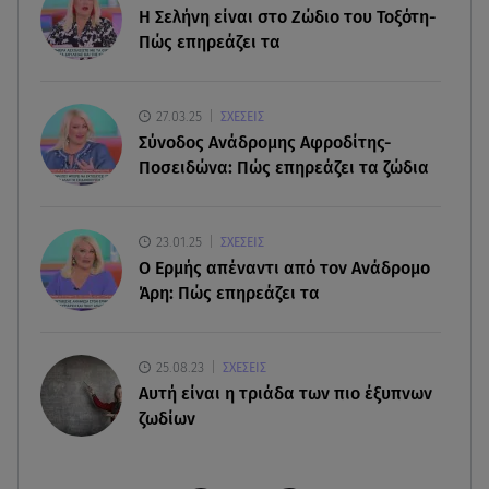
H Σελήνη είναι στο Ζώδιο του Τοξότη-
χρήματα στους λογαριασμούς
Πώς επηρεάζει τα
07.08.26 , 18:45
Φωτιά στο Στεφάνι Κορίνθου: Μήνυμα από το 112
27.03.25
ΣΧΕΣΕΙΣ
- Σηκώθηκαν εναέρια μέσα
Σύνοδος Ανάδρομης Αφροδίτης-
Ποσειδώνα: Πώς επηρεάζει τα ζώδια
07.08.26 , 18:34
Έξοδος Αυγούστου: Στο 100% η πληρότητα για
Κυκλάδες
23.01.25
ΣΧΕΣΕΙΣ
Ο Ερμής απέναντι από τον Ανάδρομο
Άρη: Πώς επηρεάζει τα
25.08.23
ΣΧΕΣΕΙΣ
Aυτή είναι η τριάδα των πιο έξυπνων
ζωδίων