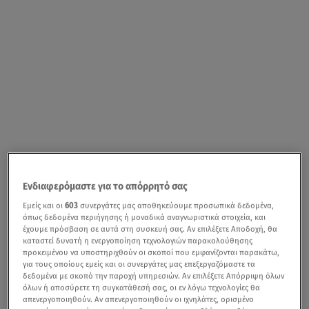
Ενδιαφερόμαστε για το απόρρητό σας
Εμείς και οι
603
συνεργάτες μας αποθηκεύουμε προσωπικά δεδομένα,
όπως δεδομένα περιήγησης ή μοναδικά αναγνωριστικά στοιχεία, και
έχουμε πρόσβαση σε αυτά στη συσκευή σας. Αν επιλέξετε Αποδοχή, θα
καταστεί δυνατή η ενεργοποίηση τεχνολογιών παρακολούθησης
προκειμένου να υποστηριχθούν οι σκοποί που εμφανίζονται παρακάτω,
για τους οποίους εμείς και οι συνεργάτες μας επεξεργαζόμαστε τα
δεδομένα με σκοπό την παροχή υπηρεσιών. Αν επιλέξετε Απόρριψη όλων
όλων ή αποσύρετε τη συγκατάθεσή σας, οι εν λόγω τεχνολογίες θα
απενεργοποιηθούν. Αν απενεργοποιηθούν οι ιχνηλάτες, ορισμένο