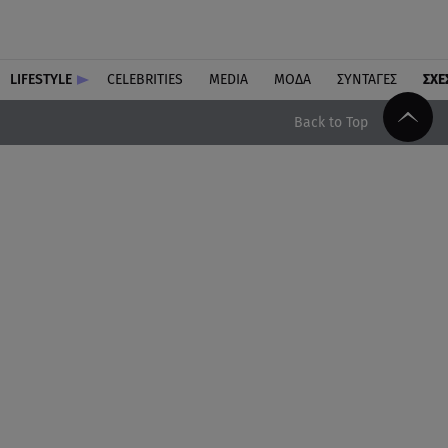
LIFESTYLE
CELEBRITIES
MEDIA
ΜΟΔΑ
ΣΥΝΤΑΓΕΣ
ΣΧΕ
Back to Top