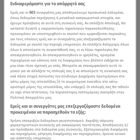
Ενδιαφερόμαστε για το απόρρητό σας
Εμείς και οι
603
συνεργάτες μας αποθηκεύουμε προσωπικά δεδομένα,
όπως δεδομένα περιήγησης ή μοναδικά αναγνωριστικά στοιχεία, και
έχουμε πρόσβαση σε αυτά στη συσκευή σας. Αν επιλέξετε Αποδοχή, θα
καταστεί δυνατή η ενεργοποίηση τεχνολογιών παρακολούθησης
προκειμένου να υποστηριχθούν οι σκοποί που εμφανίζονται παρακάτω,
για τους οποίους εμείς και οι συνεργάτες μας επεξεργαζόμαστε τα
δεδομένα με σκοπό την παροχή υπηρεσιών. Αν επιλέξετε Απόρριψη όλων
όλων ή αποσύρετε τη συγκατάθεσή σας, οι εν λόγω τεχνολογίες θα
απενεργοποιηθούν. Αν απενεργοποιηθούν οι ιχνηλάτες, ορισμένο
περιεχόμενο και κάποιες από τις διαφημίσεις που βλέπετε ενδέχεται να
μην είναι τόσο σχετικές με εσάς. Μπορείτε να επανεμφανίσετε αυτό το
μενού για να αλλάξετε τις επιλογές σας ή να αποσύρετε τη συναίνεσή σας
ανά πάσα στιγμή πατώντας τον σύνδεσμο Διαχείριση προτιμήσεων στο
κάτω μέρος της ιστοσελίδας [ή το αιωρούμενο εικονίδιο στο κάτω
αριστερό μέρος της ιστοσελίδας, εάν υπάρχει]. Οι επιλογές σας θα τεθούν
σε ισχύ στον Ιστότοπος. Για περισσότερες λεπτομέρειες ανατρέξτε στην
Πολιτική Απορρήτου μας.
Εμείς και οι συνεργάτες μας επεξεργαζόμαστε δεδομένα
προκειμένου να παρασχεθούν τα εξής:
Χρήση επακριβών δεδομένων γεωεντοπισμού. Ακριβής σάρωση
χαρακτηριστικών συσκευής για αναγνώριση ταυτότητας. Αποθήκευση ή/
και πρόσβαση στα δεδομένα μιας συσκευής. Εξατομικευμένη διαφήμιση
και περιεχόμενο, μέτρηση διαφήμισης και περιεχομένου, έρευνα κοινού
και ανάπτυξη υπηρεσιών.