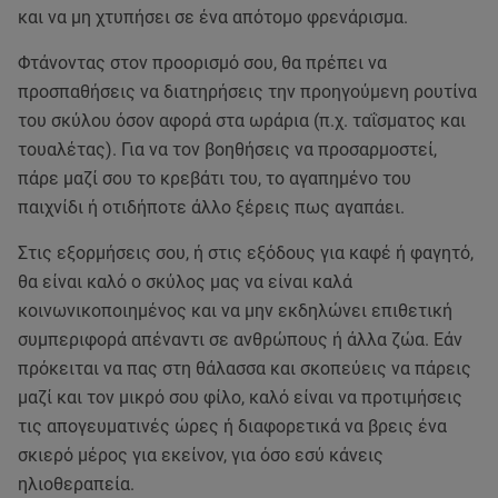
και να μη χτυπήσει σε ένα απότομο φρενάρισμα.
Φτάνοντας στον προορισμό σου, θα πρέπει να
προσπαθήσεις να διατηρήσεις την προηγούμενη ρουτίνα
του σκύλου όσον αφορά στα ωράρια (π.χ. ταΐσματος και
τουαλέτας). Για να τον βοηθήσεις να προσαρμοστεί,
πάρε μαζί σου το κρεβάτι του, το αγαπημένο του
παιχνίδι ή οτιδήποτε άλλο ξέρεις πως αγαπάει.
Στις εξορμήσεις σου, ή στις εξόδους για καφέ ή φαγητό,
θα είναι καλό ο σκύλος μας να είναι καλά
κοινωνικοποιημένος και να μην εκδηλώνει επιθετική
συμπεριφορά απέναντι σε ανθρώπους ή άλλα ζώα. Εάν
πρόκειται να πας στη θάλασσα και σκοπεύεις να πάρεις
μαζί και τον μικρό σου φίλο, καλό είναι να προτιμήσεις
τις απογευματινές ώρες ή διαφορετικά να βρεις ένα
σκιερό μέρος για εκείνον, για όσο εσύ κάνεις
ηλιοθεραπεία.