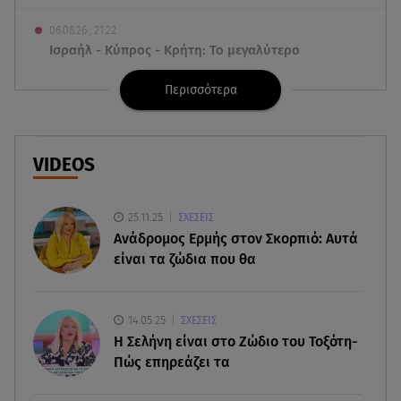
06.08.26 , 21:22
Ισραήλ - Κύπρος - Κρήτη: Το μεγαλύτερο
υποθαλάσσιο καλώδιο στον κόσμο
Περισσότερα
06.08.26 , 21:07
Motor Oil: Δωρεά πυροσβεστικών οχημάτων και
εξοπλισμού στον Άγιο Βασίλειο
VIDEOS
06.08.26 , 20:49
Άκης Παυλόπουλος: Η τρυφερή εξομολόγηση
25.11.25
ΣΧΕΣΕΙΣ
της συζύγου του, Ελένης Φωτοπούλου
Ανάδρομος Ερμής στον Σκορπιό: Αυτά
είναι τα ζώδια που θα
06.08.26 , 20:25
Πώς επικοινωνούν τα ελικόπτερα στη φωτιά και
ο ρόλος του «συνδέσμου»
14.05.25
ΣΧΕΣΕΙΣ
H Σελήνη είναι στο Ζώδιο του Τοξότη-
Πώς επηρεάζει τα
06.08.26 , 20:16
Αθηνά Οικονομάκου από την Μπόρα Μπόρα: