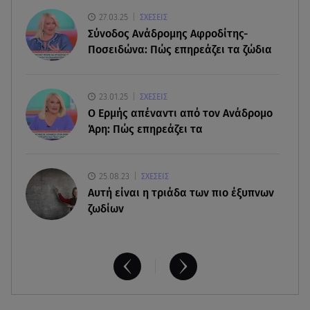
«Έσκασε όλη η κούραση του χειμώνα»
27.03.25
ΣΧΕΣΕΙΣ
Σύνοδος Ανάδρομης Αφροδίτης-
06.08.26 , 20:04
Ποσειδώνα: Πώς επηρεάζει τα ζώδια
Σαμοθράκη: Συγκλονιστική διάσωση 15χρονης
από δύσβατο φαράγγι
23.01.25
ΣΧΕΣΕΙΣ
06.08.26 , 19:44
Ο Ερμής απέναντι από τον Ανάδρομο
Πότε δεν επιβάλλεται φόρος κληρονομιάς σε
Άρη: Πώς επηρεάζει τα
τραπεζικές καταθέσεις
25.08.23
ΣΧΕΣΕΙΣ
Aυτή είναι η τριάδα των πιο έξυπνων
ζωδίων