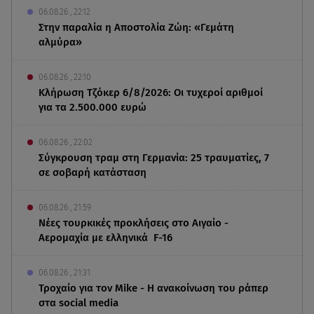
06.08.26 , 22:12
Στην παραλία η Αποστολία Ζώη: «Γεμάτη
αλμύρα»
06.08.26 , 22:10
Κλήρωση Τζόκερ 6/8/2026: Οι τυχεροί αριθμοί
για τα 2.500.000 ευρώ
06.08.26 , 22:02
Σύγκρουση τραμ στη Γερμανία: 25 τραυματίες, 7
σε σοβαρή κατάσταση
06.08.26 , 21:59
Νέες τουρκικές προκλήσεις στο Αιγαίο -
Αερομαχία με ελληνικά F-16
06.08.26 , 21:31
Τροχαίο για τον Mike - Η ανακοίνωση του ράπερ
στα social media