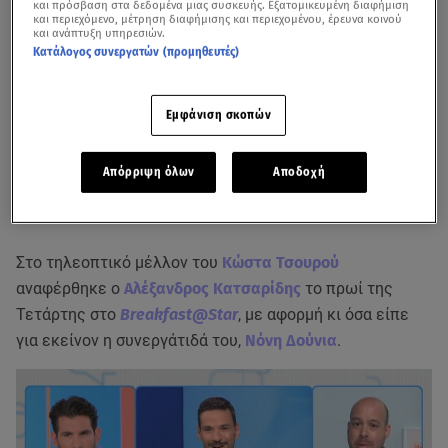
και πρόσβαση στα δεδομένα μιας συσκευής. Εξατομικευμένη διαφήμιση
και περιεχόμενο, μέτρηση διαφήμισης και περιεχομένου, έρευνα κοινού
και ανάπτυξη υπηρεσιών.
Κατάλογος συνεργατών (προμηθευτές)
Εμφάνιση σκοπών
Απόρριψη όλων
Αποδοχή
Στο τηλεοπτικό μέλλον του
Κώστα Τσουρού
αναφέρθηκε ο
Αλέξανδρος Κατσαρίδης
το πρωί της
Τετάρτης στο
Breakfast@Star
, με αφορμή κι όσα είπε
για εκείνον η συνεργάτιδά του,
Νόνη Δούνια
.