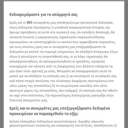
Ενδιαφερόμαστε για το απόρρητό σας
Εμείς και οι
603
συνεργάτες μας αποθηκεύουμε προσωπικά δεδομένα,
όπως δεδομένα περιήγησης ή μοναδικά αναγνωριστικά στοιχεία, και
έχουμε πρόσβαση σε αυτά στη συσκευή σας. Αν επιλέξετε Αποδοχή, θα
καταστεί δυνατή η ενεργοποίηση τεχνολογιών παρακολούθησης
προκειμένου να υποστηριχθούν οι σκοποί που εμφανίζονται παρακάτω,
για τους οποίους εμείς και οι συνεργάτες μας επεξεργαζόμαστε τα
δεδομένα με σκοπό την παροχή υπηρεσιών. Αν επιλέξετε Απόρριψη όλων
όλων ή αποσύρετε τη συγκατάθεσή σας, οι εν λόγω τεχνολογίες θα
απενεργοποιηθούν. Αν απενεργοποιηθούν οι ιχνηλάτες, ορισμένο
περιεχόμενο και κάποιες από τις διαφημίσεις που βλέπετε ενδέχεται να
μην είναι τόσο σχετικές με εσάς. Μπορείτε να επανεμφανίσετε αυτό το
μενού για να αλλάξετε τις επιλογές σας ή να αποσύρετε τη συναίνεσή σας
ανά πάσα στιγμή πατώντας τον σύνδεσμο Διαχείριση προτιμήσεων στο
κάτω μέρος της ιστοσελίδας [ή το αιωρούμενο εικονίδιο στο κάτω
αριστερό μέρος της ιστοσελίδας, εάν υπάρχει]. Οι επιλογές σας θα τεθούν
σε ισχύ στον Ιστότοπος. Για περισσότερες λεπτομέρειες ανατρέξτε στην
Πολιτική Απορρήτου μας.
Εμείς και οι συνεργάτες μας επεξεργαζόμαστε δεδομένα
προκειμένου να παρασχεθούν τα εξής:
Χρήση επακριβών δεδομένων γεωεντοπισμού. Ακριβής σάρωση
χαρακτηριστικών συσκευής για αναγνώριση ταυτότητας. Αποθήκευση ή/