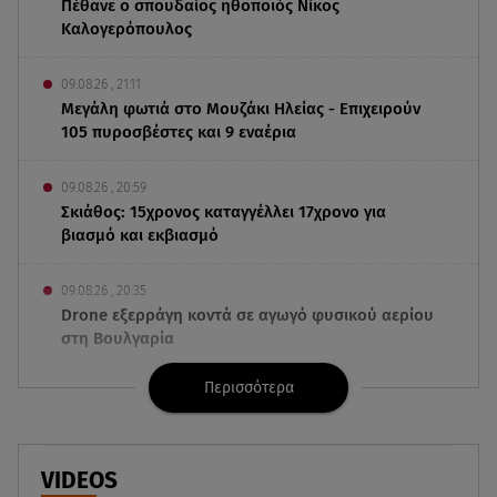
Πέθανε ο σπουδαίος ηθοποιός Νίκος
Καλογερόπουλος
09.08.26 , 21:11
Μεγάλη φωτιά στο Μουζάκι Ηλείας - Επιχειρούν
105 πυροσβέστες και 9 εναέρια
09.08.26 , 20:59
Σκιάθος: 15χρονος καταγγέλλει 17χρονο για
βιασμό και εκβιασμό
09.08.26 , 20:35
Drone εξερράγη κοντά σε αγωγό φυσικού αερίου
στη Βουλγαρία
Περισσότερα
09.08.26 , 20:29
«Ισλαμικό ΝΑΤΟ»: Τι σημαίνει η νέα συμμαχία για
την Ελλάδα
VIDEOS