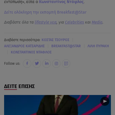
εντύπωση
», είπε ο
Κωνσταντίνος Ντάφλος
.
Δείτε ολόκληρη την εκπομπή Breakfast@Star
Διαβάστε όλα τα
lifestyle νεα
, για
Celebrities
και
Media
.
|
Διαβάστε περισσότερα:
ΚΩΣΤΑΣ ΤΣΟΥΡΟΣ
|
|
ΑΛΕΞΑΝΔΡΟΣ ΚΑΤΣΑΡΙΔΗΣ
BREAKFAST@STAR
ΛΙΛΗ ΠΥΡΑΚΗ
|
ΚΩΝΣΤΑΝΤΙΝΟΣ ΝΤΑΦΛΟΣ
Follow us:
ΔΕΙΤΕ ΕΠΙΣΗΣ