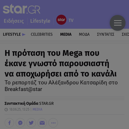
Ειδήσεις
Lifestyle
LIFESTYLE
CELEBRITIES
MEDIA
ΜΟΔΑ
ΣΥΝΤΑΓΕΣ
ΣΧΕ
Η πρόταση του Mega που
έκανε γνωστό παρουσιαστή
να αποχωρήσει από το κανάλι
Το ρεπορτάζ του Αλέξανδρου Κατσαρίδη στο
Breakfast@star
Συντακτική Ομάδα
STAR.GR
18.06.25, 13:25
MEDIA