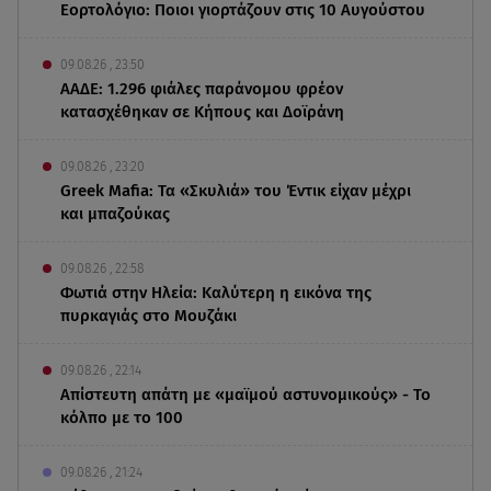
Εορτολόγιο: Ποιοι γιορτάζουν στις 10 Αυγούστου
09.08.26 , 23:50
ΑΑΔΕ: 1.296 φιάλες παράνομου φρέον
κατασχέθηκαν σε Κήπους και Δοϊράνη
09.08.26 , 23:20
Greek Mafia: Τα «Σκυλιά» του Έντικ είχαν μέχρι
και μπαζούκας
09.08.26 , 22:58
Φωτιά στην Ηλεία: Καλύτερη η εικόνα της
πυρκαγιάς στο Μουζάκι
09.08.26 , 22:14
Απίστευτη απάτη με «μαϊμού αστυνομικούς» - Το
κόλπο με το 100
09.08.26 , 21:24