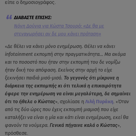
είπε ο δημοσιογράφος.
Νόνη Δούνια για Κώστα Τσουρό: «Δε θα με
στεναχωρήσει αν δε μου κάνει πρόταση»
«
Δε θέλει να κάνει μόνο ενημέρωση. Θέλει να κάνει
infotainment εκπομπή στην πραγματικότητα... Μα ακόμα
και το ποσοστό που ήταν στην εκπομπή του δε νομίζω
ήταν δική του απόφαση. Εκείνος στην αρχή το είχε
ξεκινήσει παιδιά μισό-μισό.
Το γεγονός ότι μίκρυνε η
διάρκεια της εκπομπής κι ότι τελικά η επικαιρότητα
έφερε την ενημέρωση να είναι μεγαλύτερη, δε σημαίνει
ότι το ήθελε ο Κώστας
», σχολίασε η
Λιλή Πυράκη
. «
Όταν
από τις δύο ώρες που έχεις εκπομπή μιαμισή που είχε
καταλήξει να είναι η μία και κάτι είναι ενημέρωση, εκεί θα
φανούν τα νούμερα.
Γενικά πήγαινε καλά ο Κώστας
»,
πρόσθεσε.