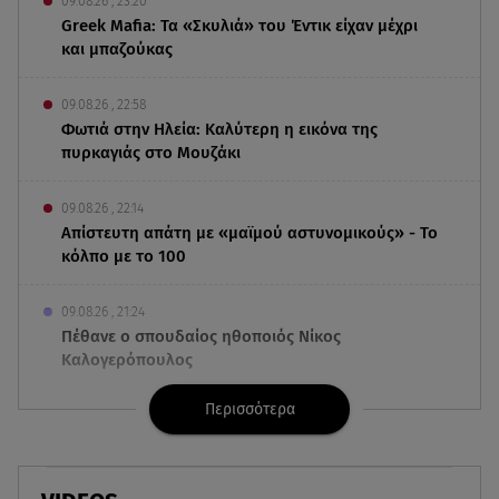
09.08.26 , 23:20
Greek Mafia: Τα «Σκυλιά» του Έντικ είχαν μέχρι
και μπαζούκας
09.08.26 , 22:58
Φωτιά στην Ηλεία: Καλύτερη η εικόνα της
πυρκαγιάς στο Μουζάκι
09.08.26 , 22:14
Απίστευτη απάτη με «μαϊμού αστυνομικούς» - Το
κόλπο με το 100
09.08.26 , 21:24
Πέθανε ο σπουδαίος ηθοποιός Νίκος
Καλογερόπουλος
Περισσότερα
09.08.26 , 21:11
Μεγάλη φωτιά στο Μουζάκι Ηλείας - Επιχειρούν
105 πυροσβέστες και 9 εναέρια