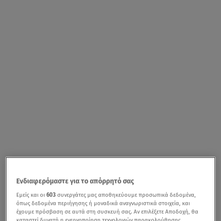
Ενδιαφερόμαστε για το απόρρητό σας
Εμείς και οι
603
συνεργάτες μας αποθηκεύουμε προσωπικά δεδομένα,
όπως δεδομένα περιήγησης ή μοναδικά αναγνωριστικά στοιχεία, και
έχουμε πρόσβαση σε αυτά στη συσκευή σας. Αν επιλέξετε Αποδοχή, θα
καταστεί δυνατή η ενεργοποίηση τεχνολογιών παρακολούθησης