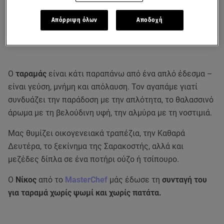
Απόρριψη όλων
Αποδοχή
Ο
ταραμάς
είναι κάτι παραπάνω από ένα απλό έδεσμα –
είναι γεύση, μνήμη και απόλαυση. Τον αγαπάμε γιατί
συνδυάζει την παράδοση με την απλότητα, το θαλασσινό
άρωμα με τη βελούδινη υφή, την αλμύρα με τη νοστιμιά.
Μας θυμίζει οικογενειακά τραπέζια, την Καθαρά
Δευτέρα, το ξεκίνημα της Σαρακοστής, αλλά και
μεζέδες δίπλα σε ένα ποτήρι ούζο ή τσίπουρο.
Ο
Νίκος
από το
MasterChef
μάς έδωσε τη
συνταγή του
για ταραμά χωρίς ψωμί και χωρίς πατάτα.