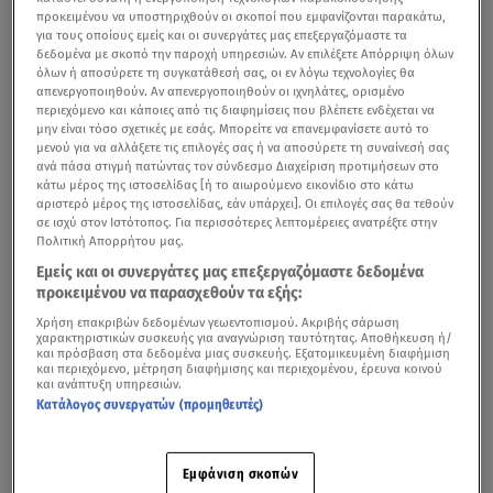
προκειμένου να υποστηριχθούν οι σκοποί που εμφανίζονται παρακάτω,
για τους οποίους εμείς και οι συνεργάτες μας επεξεργαζόμαστε τα
δεδομένα με σκοπό την παροχή υπηρεσιών. Αν επιλέξετε Απόρριψη όλων
όλων ή αποσύρετε τη συγκατάθεσή σας, οι εν λόγω τεχνολογίες θα
απενεργοποιηθούν. Αν απενεργοποιηθούν οι ιχνηλάτες, ορισμένο
περιεχόμενο και κάποιες από τις διαφημίσεις που βλέπετε ενδέχεται να
μην είναι τόσο σχετικές με εσάς. Μπορείτε να επανεμφανίσετε αυτό το
μενού για να αλλάξετε τις επιλογές σας ή να αποσύρετε τη συναίνεσή σας
ανά πάσα στιγμή πατώντας τον σύνδεσμο Διαχείριση προτιμήσεων στο
κάτω μέρος της ιστοσελίδας [ή το αιωρούμενο εικονίδιο στο κάτω
αριστερό μέρος της ιστοσελίδας, εάν υπάρχει]. Οι επιλογές σας θα τεθούν
σε ισχύ στον Ιστότοπος. Για περισσότερες λεπτομέρειες ανατρέξτε στην
Πολιτική Απορρήτου μας.
Εμείς και οι συνεργάτες μας επεξεργαζόμαστε δεδομένα
προκειμένου να παρασχεθούν τα εξής:
Χρήση επακριβών δεδομένων γεωεντοπισμού. Ακριβής σάρωση
χαρακτηριστικών συσκευής για αναγνώριση ταυτότητας. Αποθήκευση ή/
και πρόσβαση στα δεδομένα μιας συσκευής. Εξατομικευμένη διαφήμιση
και περιεχόμενο, μέτρηση διαφήμισης και περιεχομένου, έρευνα κοινού
και ανάπτυξη υπηρεσιών.
Κατάλογος συνεργατών (προμηθευτές)
Εμφάνιση σκοπών