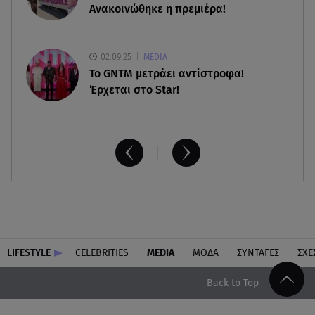
Ανακοινώθηκε η πρεμιέρα!
02.09.25
MEDIA
Το GNTM μετράει αντίστροφα!
Έρχεται στο Star!
LIFESTYLE
CELEBRITIES
MEDIA
ΜΟΔΑ
ΣΥΝΤΑΓΕΣ
ΣΧΕ
Back to Top