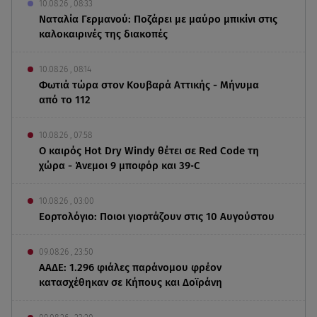
10.08.26 , 08:33
Ναταλία Γερμανού: Ποζάρει με μαύρο μπικίνι στις
καλοκαιρινές της διακοπές
10.08.26 , 08:14
Φωτιά τώρα στον Κουβαρά Αττικής - Μήνυμα
από το 112
10.08.26 , 07:58
Ο καιρός Hot Dry Windy θέτει σε Red Code τη
χώρα - Άνεμοι 9 μποφόρ και 39◦C
10.08.26 , 03:00
Εορτολόγιο: Ποιοι γιορτάζουν στις 10 Αυγούστου
09.08.26 , 23:50
ΑΑΔΕ: 1.296 φιάλες παράνομου φρέον
κατασχέθηκαν σε Κήπους και Δοϊράνη