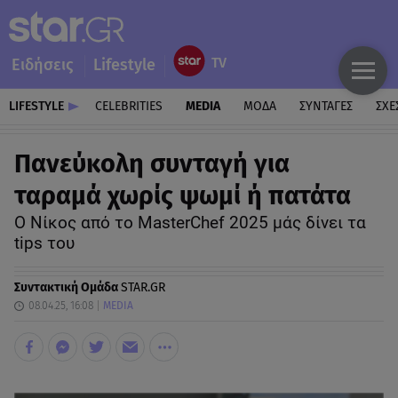
Ειδήσεις
Lifestyle
LIFESTYLE
CELEBRITIES
MEDIA
ΜΟΔΑ
ΣΥΝΤΑΓΕΣ
ΣΧΕ
Πανεύκολη συνταγή για
ταραμά χωρίς ψωμί ή πατάτα
Ο Νίκος από το MasterChef 2025 μάς δίνει τα
tips του
Συντακτική Ομάδα
STAR.GR
08.04.25, 16:08
MEDIA