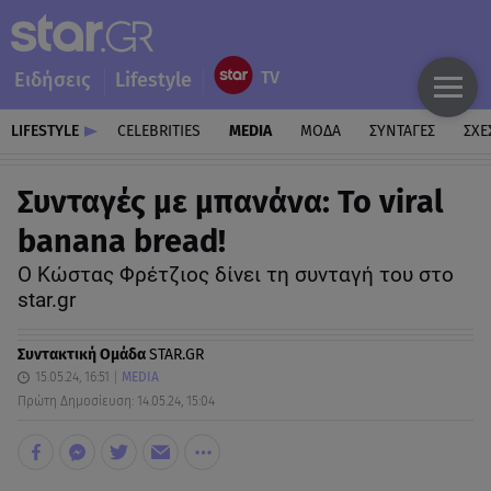
Ειδήσεις
Lifestyle
LIFESTYLE
CELEBRITIES
MEDIA
ΜΟΔΑ
ΣΥΝΤΑΓΕΣ
ΣΧΕ
Συνταγές με μπανάνα: To viral
banana bread!
Ο Κώστας Φρέτζιος δίνει τη συνταγή του στο
star.gr
Συντακτική Ομάδα
STAR.GR
15.05.24, 16:51
MEDIA
Πρώτη Δημοσίευση: 14.05.24, 15:04