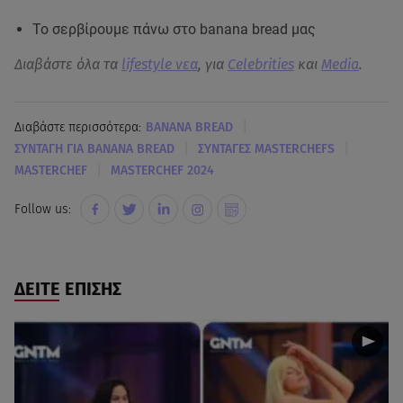
Το σερβίρουμε πάνω στο banana bread μας
Διαβάστε όλα τα
lifestyle νεα
, για
Celebrities
και
Media
.
|
Διαβάστε περισσότερα:
BANANA BREAD
|
|
ΣΥΝΤΑΓΗ ΓΙΑ BANANA BREAD
ΣΥΝΤΑΓΕΣ MASTERCHEFS
|
MASTERCHEF
MASTERCHEF 2024
Follow us:
ΔΕΙΤΕ ΕΠΙΣΗΣ