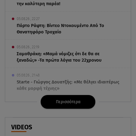
την καλύτερη παρέα!
05.08.26 , 22:27
Πόρτο Ράφτη: Bίντεο Ντοκουμέντο Από Το
Θανατηφόρο Τροχαίο
05.08.26 , 22:19
Σαμοθράκη: «Μαμά νόμιζες ότι δε θα σε
ξαναδώ;» -Τα πρώτα λόγια του 22χρονου
05.08.26 , 21:48
Starte - Γιώργος Δουατζής: «Με θέλγει ιδιαιτέρως
κάθε μορφή τέχνης»
Περισσότερα
05.08.26 , 21:41
«Στην κόψη του ξυραφιού» οι συνομιλίες ΗΠΑ –
Ιράν
VIDEOS
05.08.26 , 21:22