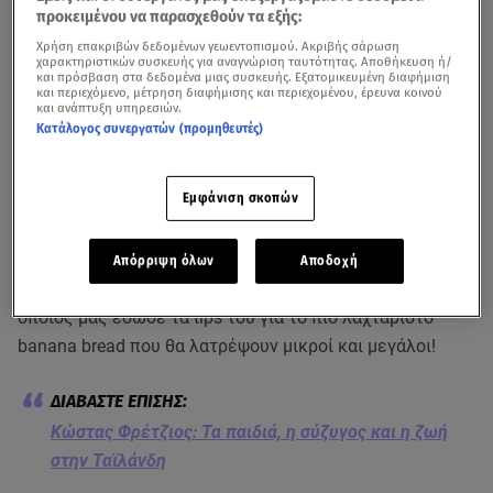
προκειμένου να παρασχεθούν τα εξής:
Χρήση επακριβών δεδομένων γεωεντοπισμού. Ακριβής σάρωση
χαρακτηριστικών συσκευής για αναγνώριση ταυτότητας. Αποθήκευση ή/
και πρόσβαση στα δεδομένα μιας συσκευής. Εξατομικευμένη διαφήμιση
και περιεχόμενο, μέτρηση διαφήμισης και περιεχομένου, έρευνα κοινού
και ανάπτυξη υπηρεσιών.
Κατάλογος συνεργατών (προμηθευτές)
Το
banana bread
, ή
μπανανόψωμο
στα ελληνικά, είναι
Εμφάνιση σκοπών
ένα είδος γλυκού ψωμιού ή κέικ που φτιάχνεται με
κύριο συστατικό τις πολτοποιημένες μπανάνες.
Απόρριψη όλων
Αποδοχή
Το
star.gr
συνάντησε τον MasterChef
Κώστα Φρέτζιο
, ο
οποίος μάς έδωσε τα tips του για το πιο λαχταριστό
banana bread που θα λατρέψουν μικροί και μεγάλοι!
Κώστας Φρέτζιος: Τα παιδιά, η σύζυγος και η ζωή
στην Ταϊλάνδη