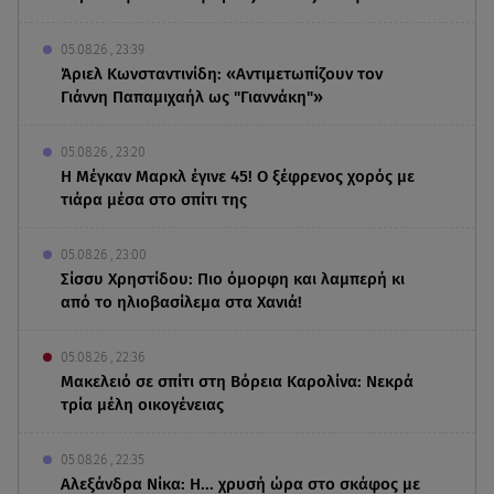
05.08.26 , 23:39
Άριελ Κωνσταντινίδη: «Αντιμετωπίζουν τον
Γιάννη Παπαμιχαήλ ως "Γιαννάκη"»
05.08.26 , 23:20
Η Μέγκαν Μαρκλ έγινε 45! Ο ξέφρενος χορός με
τιάρα μέσα στο σπίτι της
05.08.26 , 23:00
Σίσσυ Χρηστίδου: Πιο όμορφη και λαμπερή κι
από το ηλιοβασίλεμα στα Χανιά!
05.08.26 , 22:36
Μακελειό σε σπίτι στη Βόρεια Καρολίνα: Νεκρά
τρία μέλη οικογένειας
05.08.26 , 22:35
Αλεξάνδρα Νίκα: Η... χρυσή ώρα στο σκάφος με