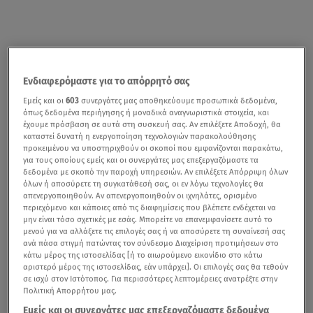
Ενδιαφερόμαστε για το απόρρητό σας
Εμείς και οι
603
συνεργάτες μας αποθηκεύουμε προσωπικά δεδομένα,
όπως δεδομένα περιήγησης ή μοναδικά αναγνωριστικά στοιχεία, και
έχουμε πρόσβαση σε αυτά στη συσκευή σας. Αν επιλέξετε Αποδοχή, θα
καταστεί δυνατή η ενεργοποίηση τεχνολογιών παρακολούθησης
προκειμένου να υποστηριχθούν οι σκοποί που εμφανίζονται παρακάτω,
για τους οποίους εμείς και οι συνεργάτες μας επεξεργαζόμαστε τα
δεδομένα με σκοπό την παροχή υπηρεσιών. Αν επιλέξετε Απόρριψη όλων
όλων ή αποσύρετε τη συγκατάθεσή σας, οι εν λόγω τεχνολογίες θα
απενεργοποιηθούν. Αν απενεργοποιηθούν οι ιχνηλάτες, ορισμένο
περιεχόμενο και κάποιες από τις διαφημίσεις που βλέπετε ενδέχεται να
μην είναι τόσο σχετικές με εσάς. Μπορείτε να επανεμφανίσετε αυτό το
μενού για να αλλάξετε τις επιλογές σας ή να αποσύρετε τη συναίνεσή σας
ανά πάσα στιγμή πατώντας τον σύνδεσμο Διαχείριση προτιμήσεων στο
κάτω μέρος της ιστοσελίδας [ή το αιωρούμενο εικονίδιο στο κάτω
αριστερό μέρος της ιστοσελίδας, εάν υπάρχει]. Οι επιλογές σας θα τεθούν
σε ισχύ στον Ιστότοπος. Για περισσότερες λεπτομέρειες ανατρέξτε στην
Πολιτική Απορρήτου μας.
Εμείς και οι συνεργάτες μας επεξεργαζόμαστε δεδομένα