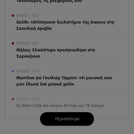
ταλαιπωρείς τις βλεφερίδες σου
09.08.26 , 13:47
Χούθι: «Χτύπησαν» διυλιστήριο της Aramco στη
Σαουδική Αραβία
09.08.26 , 13:31
Μήλος: Ελικόπτερο προσγειώθηκε στο
Σαρακήνικο
09.08.26 , 13:30
Μαντόνα για Γουίλιαμ Όρμπιτ: «Η μουσική σου
μου έδωσε ένα μαγικό χαλί»
09.08.26 , 13:15
Σε Red Code και αύριο Αττική και 15 ακόμα
περιοχές - 400 φωτιές σε 10 μέρες
Περισσότερα
09.08.26 , 12:54
Βαλέρια Χοψονίδου: Βάφτισε τον γιο της στη