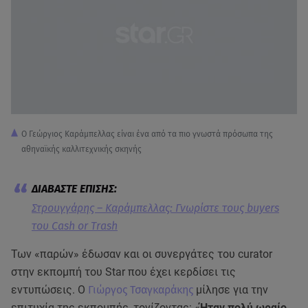
Ο Γεώργιος Καράμπελλας είναι ένα από τα πιο γνωστά πρόσωπα της
αθηναϊκής καλλιτεχνικής σκηνής
Στρουγγάρης – Καράμπελλας: Γνωρίστε τους buyers
του Cash or Trash
Των «παρών» έδωσαν και οι συνεργάτες του curator
στην εκπομπή του Star που έχει κερδίσει τις
εντυπώσεις. Ο
Γιώργος Τσαγκαράκης
μίλησε για την
επιτυχία της εκπομπής, τονίζοντας: «
Ήταν πολύ ωραίο