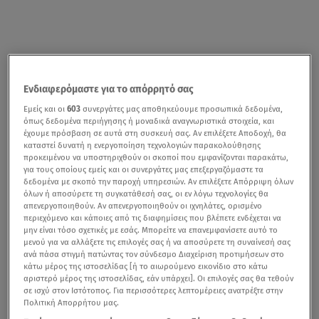
Ενδιαφερόμαστε για το απόρρητό σας
Εμείς και οι
603
συνεργάτες μας αποθηκεύουμε προσωπικά δεδομένα,
όπως δεδομένα περιήγησης ή μοναδικά αναγνωριστικά στοιχεία, και
έχουμε πρόσβαση σε αυτά στη συσκευή σας. Αν επιλέξετε Αποδοχή, θα
καταστεί δυνατή η ενεργοποίηση τεχνολογιών παρακολούθησης
προκειμένου να υποστηριχθούν οι σκοποί που εμφανίζονται παρακάτω,
για τους οποίους εμείς και οι συνεργάτες μας επεξεργαζόμαστε τα
δεδομένα με σκοπό την παροχή υπηρεσιών. Αν επιλέξετε Απόρριψη όλων
όλων ή αποσύρετε τη συγκατάθεσή σας, οι εν λόγω τεχνολογίες θα
απενεργοποιηθούν. Αν απενεργοποιηθούν οι ιχνηλάτες, ορισμένο
περιεχόμενο και κάποιες από τις διαφημίσεις που βλέπετε ενδέχεται να
μην είναι τόσο σχετικές με εσάς. Μπορείτε να επανεμφανίσετε αυτό το
μενού για να αλλάξετε τις επιλογές σας ή να αποσύρετε τη συναίνεσή σας
ανά πάσα στιγμή πατώντας τον σύνδεσμο Διαχείριση προτιμήσεων στο
κάτω μέρος της ιστοσελίδας [ή το αιωρούμενο εικονίδιο στο κάτω
αριστερό μέρος της ιστοσελίδας, εάν υπάρχει]. Οι επιλογές σας θα τεθούν
σε ισχύ στον Ιστότοπος. Για περισσότερες λεπτομέρειες ανατρέξτε στην
Πολιτική Απορρήτου μας.