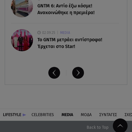
Πώς να αποσυνδεθείς (ρεαλιστικά) από το άγχος
GNTM 6: Αντίο έξω κόσμε!
στις διακοπές
Ανακοινώθηκε η πρεμιέρα!
02.09.25
MEDIA
Το GNTM μετράει αντίστροφα!
Έρχεται στο Star!
LIFESTYLE
CELEBRITIES
MEDIA
ΜΟΔΑ
ΣΥΝΤΑΓΕΣ
ΣΧΕ
Back to Top