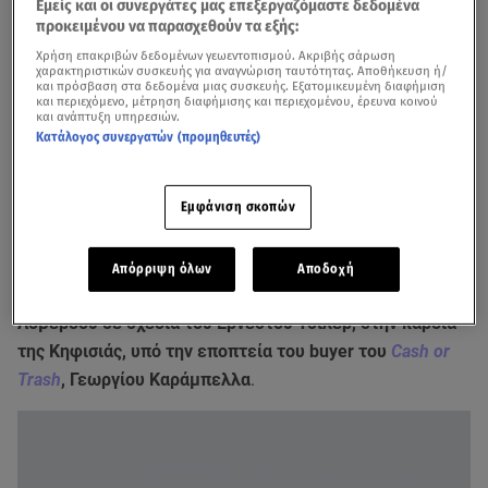
Εμείς και οι συνεργάτες μας επεξεργαζόμαστε δεδομένα
προκειμένου να παρασχεθούν τα εξής:
Χρήση επακριβών δεδομένων γεωεντοπισμού. Ακριβής σάρωση
χαρακτηριστικών συσκευής για αναγνώριση ταυτότητας. Αποθήκευση ή/
και πρόσβαση στα δεδομένα μιας συσκευής. Εξατομικευμένη διαφήμιση
και περιεχόμενο, μέτρηση διαφήμισης και περιεχομένου, έρευνα κοινού
και ανάπτυξη υπηρεσιών.
Κατάλογος συνεργατών (προμηθευτές)
Δείτε το σχετικό βίντεο από το
Breakfast@Star
Εμφάνιση σκοπών
Άνοιξε η αυλαία των καλοκαιρινών δράσεων Les Salons
Litteraires του
Fondazione
, στον εμβληματικό και
Απόρριψη όλων
Αποδοχή
ιστορικό χώρο του Fondazione/Βιβλιοθήκη Ίδρυμα Σ.
Λοβέρδου σε σχέδια του Ερνέστου Τσίλερ, στην καρδιά
της Κηφισιάς, υπό την εποπτεία του buyer του
Cash or
Trash
, Γεωργίου Καράμπελλα
.