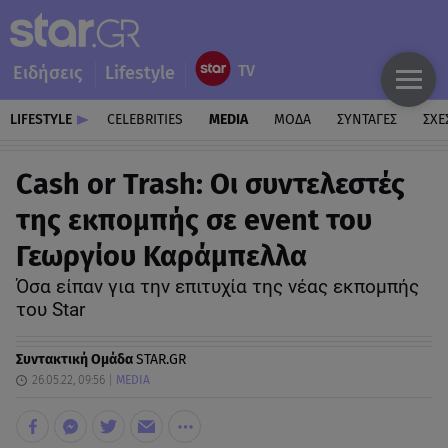
Ειδήσεις
Lifestyle
LIFESTYLE
CELEBRITIES
MEDIA
ΜΟΔΑ
ΣΥΝΤΑΓΕΣ
ΣΧΕ
Cash or Trash: Οι συντελεστές
της εκπομπής σε event του
Γεωργίου Καράμπελλα
Όσα είπαν για την επιτυχία της νέας εκπομπής
του Star
Συντακτική Ομάδα
STAR.GR
26.05.22, 09:56
MEDIA