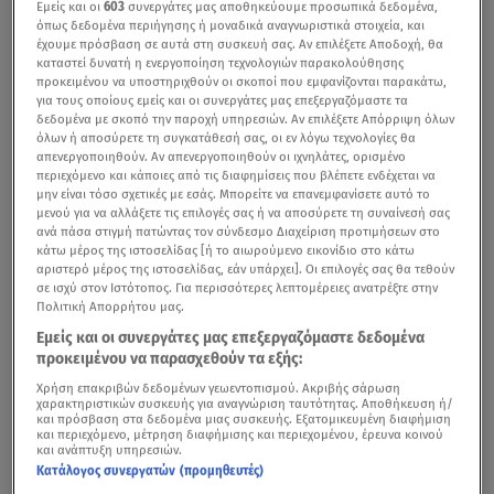
Εμείς και οι
603
συνεργάτες μας αποθηκεύουμε προσωπικά δεδομένα,
όπως δεδομένα περιήγησης ή μοναδικά αναγνωριστικά στοιχεία, και
έχουμε πρόσβαση σε αυτά στη συσκευή σας. Αν επιλέξετε Αποδοχή, θα
καταστεί δυνατή η ενεργοποίηση τεχνολογιών παρακολούθησης
προκειμένου να υποστηριχθούν οι σκοποί που εμφανίζονται παρακάτω,
για τους οποίους εμείς και οι συνεργάτες μας επεξεργαζόμαστε τα
δεδομένα με σκοπό την παροχή υπηρεσιών. Αν επιλέξετε Απόρριψη όλων
όλων ή αποσύρετε τη συγκατάθεσή σας, οι εν λόγω τεχνολογίες θα
απενεργοποιηθούν. Αν απενεργοποιηθούν οι ιχνηλάτες, ορισμένο
περιεχόμενο και κάποιες από τις διαφημίσεις που βλέπετε ενδέχεται να
μην είναι τόσο σχετικές με εσάς. Μπορείτε να επανεμφανίσετε αυτό το
μενού για να αλλάξετε τις επιλογές σας ή να αποσύρετε τη συναίνεσή σας
ανά πάσα στιγμή πατώντας τον σύνδεσμο Διαχείριση προτιμήσεων στο
κάτω μέρος της ιστοσελίδας [ή το αιωρούμενο εικονίδιο στο κάτω
αριστερό μέρος της ιστοσελίδας, εάν υπάρχει]. Οι επιλογές σας θα τεθούν
σε ισχύ στον Ιστότοπος. Για περισσότερες λεπτομέρειες ανατρέξτε στην
Πολιτική Απορρήτου μας.
Εμείς και οι συνεργάτες μας επεξεργαζόμαστε δεδομένα
προκειμένου να παρασχεθούν τα εξής:
Χρήση επακριβών δεδομένων γεωεντοπισμού. Ακριβής σάρωση
χαρακτηριστικών συσκευής για αναγνώριση ταυτότητας. Αποθήκευση ή/
και πρόσβαση στα δεδομένα μιας συσκευής. Εξατομικευμένη διαφήμιση
και περιεχόμενο, μέτρηση διαφήμισης και περιεχομένου, έρευνα κοινού
και ανάπτυξη υπηρεσιών.
Κατάλογος συνεργατών (προμηθευτές)