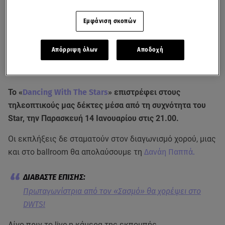
Εμφάνιση σκοπών
Απόρριψη όλων
Αποδοχή
Το «
Dancing With The Stars
» επιστρέφει στους
τηλεοπτικούς μας δέκτες μέσα από τη συχνότητα του
Star, την Παρασκευή 14 Ιανουαρίου στις 21.00.
Οι εκπλήξεις δε σταματούν στον διαγωνισμό χορού, μιας
και στο ballroom θα απολαύσουμε τη
Δανάη Παππά.
Πρωταγωνίστρια από τον «Σασμό» θα χορέψει στο
DWTS!
Λίγο πριν το live η κάμερα της εκπομπής