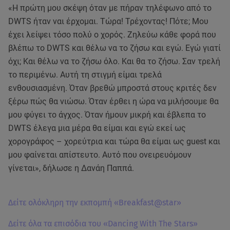
«Η πρώτη μου σκέψη όταν με πήραν τηλέφωνο από το
DWTS ήταν ναι έρχομαι. Τώρα! Τρέχοντας! Πότε; Μου
έχει λείψει τόσο πολύ ο χορός. Ζηλεύω κάθε φορά που
βλέπω το DWTS και θέλω να το ζήσω και εγώ. Εγώ γιατί
όχι; Και θέλω να το ζήσω όλο. Και θα το ζήσω. Σαν τρελή
το περιμένω. Αυτή τη στιγμή είμαι τρελά
ενθουσιασμένη. Όταν βρεθώ μπροστά στους κριτές δεν
ξέρω πώς θα νιώσω. Όταν έρθει η ώρα να μιλήσουμε θα
μου φύγει το άγχος. Όταν ήμουν μικρή και έβλεπα το
DWTS έλεγα μια μέρα θα είμαι και εγώ εκεί ως
χορογράφος – χορεύτρια και τώρα θα είμαι ως guest και
μου φαίνεται απίστευτο. Αυτό που ονειρευόμουν
γίνεται», δήλωσε η Δανάη Παππά.
Δείτε ολόκληρη την εκπομπή «Breakfast@star»
Δείτε όλα τα επισόδια του «Dancing With The Stars»