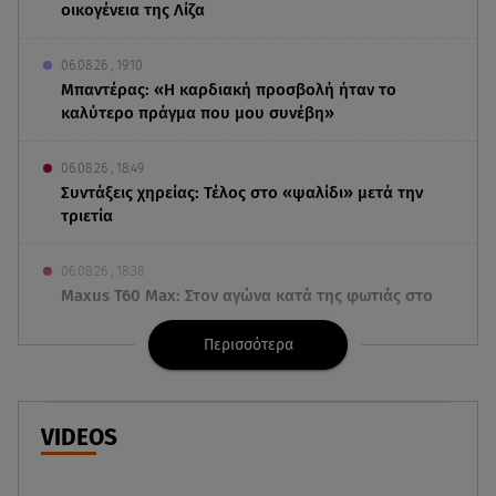
οικογένεια της Λίζα
06.08.26 , 19:10
Μπαντέρας: «Η καρδιακή προσβολή ήταν το
καλύτερο πράγμα που μου συνέβη»
06.08.26 , 18:49
Συντάξεις χηρείας: Τέλος στο «ψαλίδι» μετά την
τριετία
06.08.26 , 18:38
Maxus T60 Max: Στον αγώνα κατά της φωτιάς στο
Πόρτο Γερμενό
Περισσότερα
06.08.26 , 18:35
Καιρός: Επιστρέφουν οι ισχυροί άνεμοι - Υψηλός
ο κίνδυνος πυρκαγιάς
VIDEOS
06.08.26 , 18:30