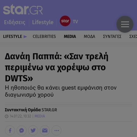
Ειδήσεις
Lifestyle
LIFESTYLE
CELEBRITIES
MEDIA
ΜΟΔΑ
ΣΥΝΤΑΓΕΣ
ΣΧΕ
Δανάη Παππά: «Σαν τρελή
περιμένω να χορέψω στο
DWTS»
Η ηθοποιός θα κάνει guest εμφάνιση στον
διαγωνισμό χορού
Συντακτική Ομάδα
STAR.GR
14.01.22, 10:32
MEDIA