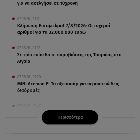
για να ασελγήσει σε 10χρονη
07.08.26 , 21:17
Κλήρωση Eurojackpot 7/8/2026: Οι τυχεροί
αριθμοί για τα 32.000.000 ευρώ
07.08.26 , 21:03
Σε τρία επίπεδα οι παραβιάσεις της Τουρκίας στο
Αιγαίο
07.08.26 , 21:00
MINI Aceman E: Τα αξεσουάρ για περιπετειώδεις
διαδρομές
07.08.26 , 20:47
Χανιά: Νεκρή βρέθηκε αγνοούμενη - Ξέφυγε από
Περισσότερα
αστυνομικούς που την εντόπισαν
07.08.26 , 20:18