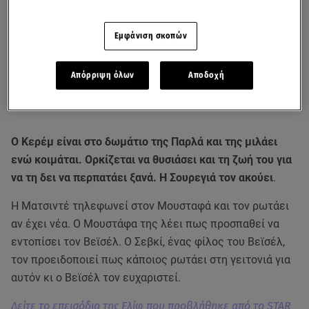
Εμφάνιση σκοπών
Απόρριψη όλων
Αποδοχή
Ο Κερέμ είναι στο δωμάτιο της Παρλά και της μιλάει
ενώ κοιμάται. Ορκίζεται να θυσιάσει και τη ζωή του για
να τη δει να περπατάει ξανά. Η Σουρεγιά τον ακούει
.
Η Ματσιντέ τηλεφωνεί στον Μουσταφά και τον ρωτάει
αν έχει νέα. Ο Μουστάφα της λέει πως προσπαθεί να
εντοπίσει τον Βεϊσέλ. Ο Σεβκί, ένας φίλος του Βεϊσέλ,
τον προειδοποιεί πως κάποιος ρωτάει στη γειτονιά για
αυτόν κι ο Βεϊσέλ τον ευχαριστεί.
Δείτε το επεισόδιο της Ελίφ που προβλήθηκε από το STAR