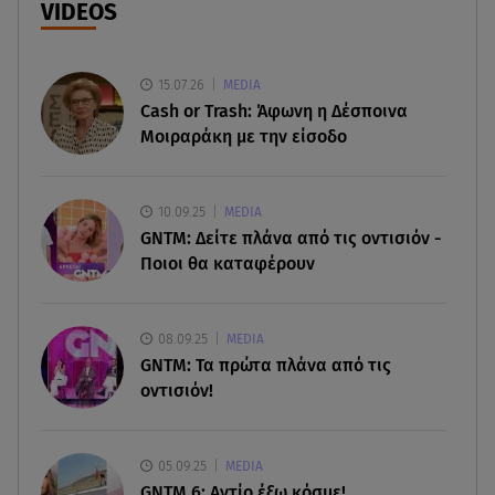
Μυστράς: Κρίσιμος για το κατηγορητήριο ο
VIDEOS
χρόνος θανάτου του 90χρονου
15.07.26
07.08.26 , 20:13
MEDIA
Κυψέλη: Tι βρέθηκε στο διαμέρισμα της
Cash or Trash: Άφωνη η Δέσποινα
38χρονης Λίζα
Μοιραράκη με την είσοδο
07.08.26 , 19:15
Συντάξεις Σεπτεμβρίου: Πότε θα μπουν τα
10.09.25
MEDIA
χρήματα στους λογαριασμούς
GNTM: Δείτε πλάνα από τις οντισιόν -
Ποιοι θα καταφέρουν
07.08.26 , 18:45
Φωτιά στο Στεφάνι Κορίνθου: Μήνυμα από το 112
- Σηκώθηκαν εναέρια μέσα
08.09.25
MEDIA
GNTM: Τα πρώτα πλάνα από τις
οντισιόν!
07.08.26 , 18:34
Έξοδος Αυγούστου: Στο 100% η πληρότητα για
Κυκλάδες
05.09.25
MEDIA
GNTM 6: Αντίο έξω κόσμε!