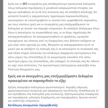
Εμείς και οι
603
συνεργάτες μας αποθηκεύουμε προσωπικά δεδομένα,
όπως δεδομένα περιήγησης ή μοναδικά αναγνωριστικά στοιχεία, και
έχουμε πρόσβαση σε αυτά στη συσκευή σας. Αν επιλέξετε Αποδοχή, θα
καταστεί δυνατή η ενεργοποίηση τεχνολογιών παρακολούθησης
προκειμένου να υποστηριχθούν οι σκοποί που εμφανίζονται παρακάτω,
για τους οποίους εμείς και οι συνεργάτες μας επεξεργαζόμαστε τα
δεδομένα με σκοπό την παροχή υπηρεσιών. Αν επιλέξετε Απόρριψη όλων
όλων ή αποσύρετε τη συγκατάθεσή σας, οι εν λόγω τεχνολογίες θα
απενεργοποιηθούν. Αν απενεργοποιηθούν οι ιχνηλάτες, ορισμένο
περιεχόμενο και κάποιες από τις διαφημίσεις που βλέπετε ενδέχεται να
μην είναι τόσο σχετικές με εσάς. Μπορείτε να επανεμφανίσετε αυτό το
μενού για να αλλάξετε τις επιλογές σας ή να αποσύρετε τη συναίνεσή σας
ανά πάσα στιγμή πατώντας τον σύνδεσμο Διαχείριση προτιμήσεων στο
κάτω μέρος της ιστοσελίδας [ή το αιωρούμενο εικονίδιο στο κάτω
αριστερό μέρος της ιστοσελίδας, εάν υπάρχει]. Οι επιλογές σας θα τεθούν
σε ισχύ στον Ιστότοπος. Για περισσότερες λεπτομέρειες ανατρέξτε στην
Πολιτική Απορρήτου μας.
Εμείς και οι συνεργάτες μας επεξεργαζόμαστε δεδομένα
προκειμένου να παρασχεθούν τα εξής:
Χρήση επακριβών δεδομένων γεωεντοπισμού. Ακριβής σάρωση
χαρακτηριστικών συσκευής για αναγνώριση ταυτότητας. Αποθήκευση ή/
και πρόσβαση στα δεδομένα μιας συσκευής. Εξατομικευμένη διαφήμιση
και περιεχόμενο, μέτρηση διαφήμισης και περιεχομένου, έρευνα κοινού
και ανάπτυξη υπηρεσιών.
Κατάλογος συνεργατών (προμηθευτές)