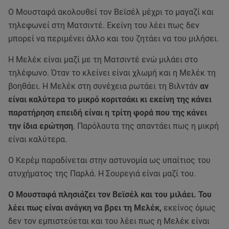
Ο Μουσταφά ακολουθεί τον Βεϊσέλ μέχρι το μαγαζί και
τηλεφωνεί στη Ματσιντέ. Εκείνη του λέει πως δεν
μπορεί να περιμένει άλλο και του ζητάει να του μιλήσει.
Η Μελέκ είναι μαζί με τη Ματσιντέ ενώ μιλάει στο
τηλέφωνο. Όταν το κλείνει είναι χλωμή και η Μελέκ τη
βοηθάει. Η Μελέκ στη συνέχεια ρωτάει τη Βιλντάν
αν
είναι καλύτερα το μικρό κοριτσάκι κι εκείνη της κάνει
παρατήρηση επειδή είναι η τρίτη φορά που της κάνει
την ίδια ερώτηση
. Παρόλαυτα της απαντάει πως η μικρή
είναι καλύτερα.
Ο Κερέμ παραδίνεται στην αστυνομία ως υπαίτιος του
ατυχήματος της Παρλά. Η Σουρεγιά είναι μαζί του.
Ο Μουσταφά πλησιάζει τον Βεϊσέλ και του μιλάει. Του
λέει πως είναι ανάγκη να βρει τη Μελέκ,
εκείνος όμως
δεν τον εμπιστεύεται και του λέει πως η Μελέκ είναι