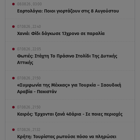
08.08.26 , 03:00
Εορτολόγιο: Ποιοι γιορτάζουν στις 8 Αυγούστου
07.08.26 , 22:40
Χανιά: Φίδι δάγκωσε 13χρονο σε παραλία
07.08.26 , 22:05
Φωτιές: Στάχτη Το Πράσινο Στολίδι Της Δυτικής
Αττικής
07.08.26 , 21:50
«Συμφωνία της Μέκκας» για Τουρκία – Σαουδική
Αραβία - Πακιστάν
07.08.26 , 21:50
Καιρός: Έρχονται ξανά 40άρια - Σε ποιες περιοχές
07.08.26 , 21:32
Κρήτη: Τουρίστας ρωτούσε πόσο να πληρώσει