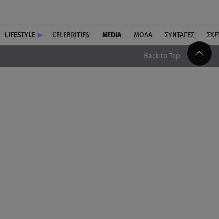
LIFESTYLE
CELEBRITIES
MEDIA
ΜΟΔΑ
ΣΥΝΤΑΓΕΣ
ΣΧΕ
Back to Top