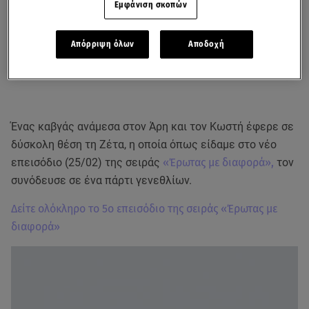
Εμφάνιση σκοπών
Απόρριψη όλων
Αποδοχή
Ένας καβγάς ανάμεσα στον Άρη και τον Κωστή έφερε σε
δύσκολη θέση τη Ζέτα, η οποία όπως είδαμε στο νέο
επεισόδιο (25/02) της σειράς
«Έρωτας με διαφορά»,
τον
συνόδευσε σε ένα πάρτι γενεθλίων.
Δείτε ολόκληρο το 5ο επεισόδιο της σειράς «Έρωτας με
διαφορά»