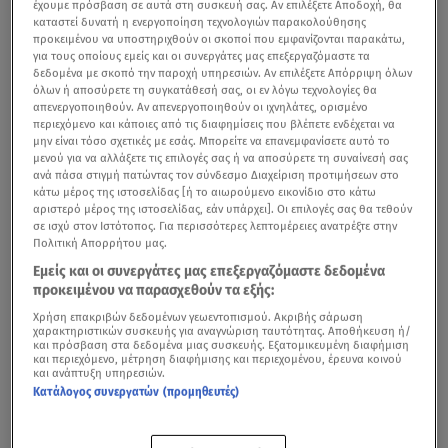
έχουμε πρόσβαση σε αυτά στη συσκευή σας. Αν επιλέξετε Αποδοχή, θα
καταστεί δυνατή η ενεργοποίηση τεχνολογιών παρακολούθησης
προκειμένου να υποστηριχθούν οι σκοποί που εμφανίζονται παρακάτω,
για τους οποίους εμείς και οι συνεργάτες μας επεξεργαζόμαστε τα
δεδομένα με σκοπό την παροχή υπηρεσιών. Αν επιλέξετε Απόρριψη όλων
όλων ή αποσύρετε τη συγκατάθεσή σας, οι εν λόγω τεχνολογίες θα
απενεργοποιηθούν. Αν απενεργοποιηθούν οι ιχνηλάτες, ορισμένο
περιεχόμενο και κάποιες από τις διαφημίσεις που βλέπετε ενδέχεται να
μην είναι τόσο σχετικές με εσάς. Μπορείτε να επανεμφανίσετε αυτό το
μενού για να αλλάξετε τις επιλογές σας ή να αποσύρετε τη συναίνεσή σας
ανά πάσα στιγμή πατώντας τον σύνδεσμο Διαχείριση προτιμήσεων στο
κάτω μέρος της ιστοσελίδας [ή το αιωρούμενο εικονίδιο στο κάτω
αριστερό μέρος της ιστοσελίδας, εάν υπάρχει]. Οι επιλογές σας θα τεθούν
σε ισχύ στον Ιστότοπος. Για περισσότερες λεπτομέρειες ανατρέξτε στην
Πολιτική Απορρήτου μας.
Εμείς και οι συνεργάτες μας επεξεργαζόμαστε δεδομένα
προκειμένου να παρασχεθούν τα εξής:
Χρήση επακριβών δεδομένων γεωεντοπισμού. Ακριβής σάρωση
χαρακτηριστικών συσκευής για αναγνώριση ταυτότητας. Αποθήκευση ή/
και πρόσβαση στα δεδομένα μιας συσκευής. Εξατομικευμένη διαφήμιση
και περιεχόμενο, μέτρηση διαφήμισης και περιεχομένου, έρευνα κοινού
και ανάπτυξη υπηρεσιών.
Κατάλογος συνεργατών (προμηθευτές)