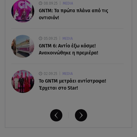
06.08.26 , 20:16
08.09.25
MEDIA
Αθηνά Οικονομάκου από την Μπόρα Μπόρα:
GNTM: Τα πρώτα πλάνα από τις
«Έσκασε όλη η κούραση του χειμώνα»
οντισιόν!
06.08.26 , 20:04
Σαμοθράκη: Συγκλονιστική διάσωση 15χρονης
05.09.25
MEDIA
από δύσβατο φαράγγι
GNTM 6: Αντίο έξω κόσμε!
Ανακοινώθηκε η πρεμιέρα!
02.09.25
MEDIA
Το GNTM μετράει αντίστροφα!
Έρχεται στο Star!