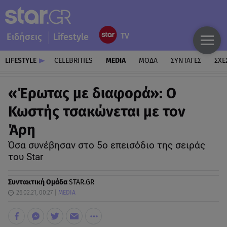
Ειδήσεις
Lifestyle
LIFESTYLE
CELEBRITIES
MEDIA
ΜΟΔΑ
ΣΥΝΤΑΓΕΣ
ΣΧΕ
«Έρωτας με διαφορά»: Ο
Κωστής τσακώνεται με τον
Άρη
Όσα συνέβησαν στο 5ο επεισόδιο της σειράς
του Star
Συντακτική Ομάδα
STAR.GR
26.02.21, 00:27
MEDIA