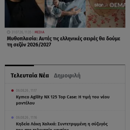
31.07.26, 11:35
MEDIA
Μυθοπλασία: Αυτές τις ελληνικές σειρές θα δούμε
τη σεζόν 2026/2027
Τελευταία Νέα
Δημοφιλή
06.08.26 , 11:17
Kymco Agility NX 125 Τοp Case: Η τιμή του νέου
μοντέλου
06.08.26 , 11:16
Κηδεία Λάκη Χαλκιά: Συντετριμμένη η σύζυγός
του στο τελευταίο «αντίο»