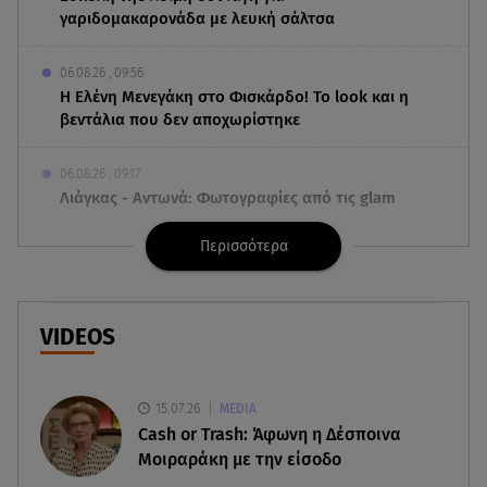
γαριδομακαρονάδα με λευκή σάλτσα
06.08.26 , 09:56
Η Ελένη Μενεγάκη στο Φισκάρδο! Το look και η
βεντάλια που δεν αποχωρίστηκε
06.08.26 , 09:17
Λιάγκας - Αντωνά: Φωτογραφίες από τις glam
διακοπές τους στη Μύκονο
Περισσότερα
06.08.26 , 09:13
Σάκης Ρουβάς: Άφησε τη σκηνή και φόρεσε
στολή μελισσοκόμου στην Κύθνο
VIDEOS
06.08.26 , 09:09
Nissan Qashqai e-POWER: Ρεκόρ Guinness για
15.07.26
MEDIA
την αυτονομία του
Cash or Trash: Άφωνη η Δέσποινα
Μοιραράκη με την είσοδο
06.08.26 , 09:07