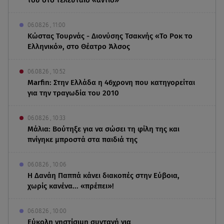
06.08.26 , 11:00
Κώστας Τουρνάς - Διονύσης Τσακνής «Το Ροκ το
Ελληνικό», στο Θέατρο Άλσος
06.08.26 , 10:52
Marfin: Στην Ελλάδα η 46χρονη που κατηγορείται
για την τραγωδία του 2010
06.08.26 , 10:33
Μάλια: Βούτηξε για να σώσει τη φίλη της και
πνίγηκε μπροστά στα παιδιά της
06.08.26 , 10:06
Η Δανάη Παππά κάνει διακοπές στην Εύβοια,
χωρίς κανένα... «πρέπει»!
06.08.26 , 10:00
Eύκολη νηστίσιμη συνταγή για