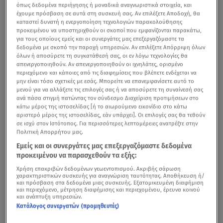
όπως δεδομένα περιήγησης ή μοναδικά αναγνωριστικά στοιχεία, και
έχουμε πρόσβαση σε αυτά στη συσκευή σας. Αν επιλέξετε Αποδοχή, θα
καταστεί δυνατή η ενεργοποίηση τεχνολογιών παρακολούθησης
προκειμένου να υποστηριχθούν οι σκοποί που εμφανίζονται παρακάτω,
για τους οποίους εμείς και οι συνεργάτες μας επεξεργαζόμαστε τα
δεδομένα με σκοπό την παροχή υπηρεσιών. Αν επιλέξετε Απόρριψη όλων
όλων ή αποσύρετε τη συγκατάθεσή σας, οι εν λόγω τεχνολογίες θα
απενεργοποιηθούν. Αν απενεργοποιηθούν οι ιχνηλάτες, ορισμένο
περιεχόμενο και κάποιες από τις διαφημίσεις που βλέπετε ενδέχεται να
μην είναι τόσο σχετικές με εσάς. Μπορείτε να επανεμφανίσετε αυτό το
μενού για να αλλάξετε τις επιλογές σας ή να αποσύρετε τη συναίνεσή σας
ανά πάσα στιγμή πατώντας τον σύνδεσμο Διαχείριση προτιμήσεων στο
κάτω μέρος της ιστοσελίδας [ή το αιωρούμενο εικονίδιο στο κάτω
αριστερό μέρος της ιστοσελίδας, εάν υπάρχει]. Οι επιλογές σας θα τεθούν
σε ισχύ στον Ιστότοπος. Για περισσότερες λεπτομέρειες ανατρέξτε στην
Πολιτική Απορρήτου μας.
Εμείς και οι συνεργάτες μας επεξεργαζόμαστε δεδομένα
προκειμένου να παρασχεθούν τα εξής:
Χρήση επακριβών δεδομένων γεωεντοπισμού. Ακριβής σάρωση
χαρακτηριστικών συσκευής για αναγνώριση ταυτότητας. Αποθήκευση ή/
και πρόσβαση στα δεδομένα μιας συσκευής. Εξατομικευμένη διαφήμιση
και περιεχόμενο, μέτρηση διαφήμισης και περιεχομένου, έρευνα κοινού
και ανάπτυξη υπηρεσιών.
Κατάλογος συνεργατών (προμηθευτές)