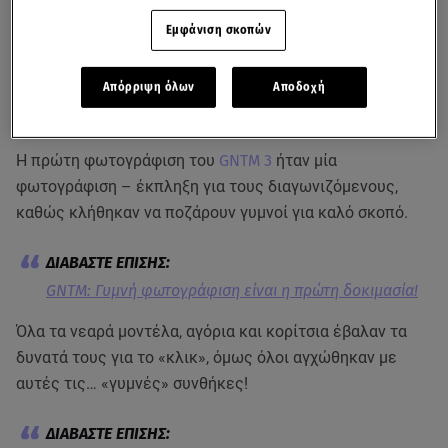
Εμφάνιση σκοπών
Απόρριψη όλων
Αποδοχή
Η πρώτη φωτογράφιση του
GNTM 3
ήταν μία
φωτογράφιση – έκπληξη για τους διαγωνιζόμενους,
καθώς κλήθηκαν να ποζάρουν γυμνοί για καλό σκοπό.
GNTM: Γυμνή φωτογράφιση είναι η πρώτη δοκιμασία!
Όλα τα νεαρά μοντέλα, αγόρια και κορίτσια έβαλαν τα
δυνατά τους για το «κλικ», όμως όλοι αγχώθηκαν με
αυτές τις… «γυμνές» συνθήκες!