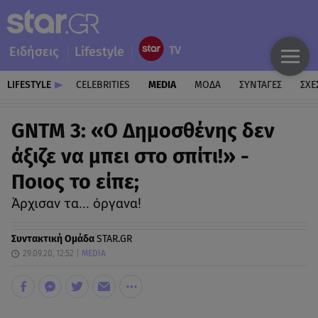
Ειδήσεις
Lifestyle
LIFESTYLE
CELEBRITIES
MEDIA
ΜΟΔΑ
ΣΥΝΤΑΓΕΣ
ΣΧΕ
GNTM 3: «Ο Δημοσθένης δεν
άξιζε να μπει στο σπίτι!» -
Ποιος το είπε;
Άρχισαν τα... όργανα!
Συντακτική Ομάδα
STAR.GR
29.09.20, 12:52
MEDIA