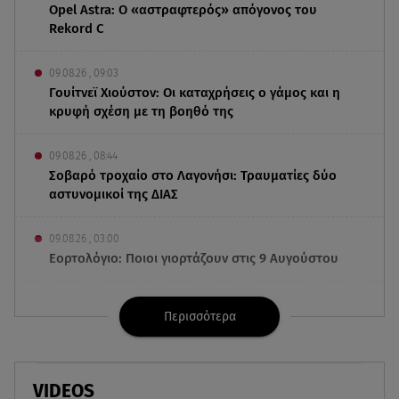
Opel Astra: Ο «αστραφτερός» απόγονος του
Rekord C
09.08.26 , 09:03
Γουίτνεϊ Χιούστον: Οι καταχρήσεις ο γάμος και η
κρυφή σχέση με τη βοηθό της
09.08.26 , 08:44
Σοβαρό τροχαίο στο Λαγονήσι: Τραυματίες δύο
αστυνομικοί της ΔΙΑΣ
09.08.26 , 03:00
Εορτολόγιο: Ποιοι γιορτάζουν στις 9 Αυγούστου
08.08.26 , 23:55
Περισσότερα
Αττική: Μπαράζ διαρρήξεων – Λεία 70.000 ευρώ
από μεζονέτα
08.08.26 , 23:30
VIDEOS