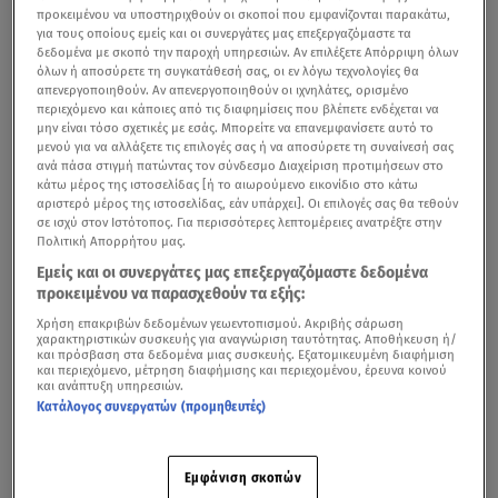
προκειμένου να υποστηριχθούν οι σκοποί που εμφανίζονται παρακάτω,
για τους οποίους εμείς και οι συνεργάτες μας επεξεργαζόμαστε τα
δεδομένα με σκοπό την παροχή υπηρεσιών. Αν επιλέξετε Απόρριψη όλων
όλων ή αποσύρετε τη συγκατάθεσή σας, οι εν λόγω τεχνολογίες θα
απενεργοποιηθούν. Αν απενεργοποιηθούν οι ιχνηλάτες, ορισμένο
περιεχόμενο και κάποιες από τις διαφημίσεις που βλέπετε ενδέχεται να
μην είναι τόσο σχετικές με εσάς. Μπορείτε να επανεμφανίσετε αυτό το
μενού για να αλλάξετε τις επιλογές σας ή να αποσύρετε τη συναίνεσή σας
ανά πάσα στιγμή πατώντας τον σύνδεσμο Διαχείριση προτιμήσεων στο
κάτω μέρος της ιστοσελίδας [ή το αιωρούμενο εικονίδιο στο κάτω
αριστερό μέρος της ιστοσελίδας, εάν υπάρχει]. Οι επιλογές σας θα τεθούν
σε ισχύ στον Ιστότοπος. Για περισσότερες λεπτομέρειες ανατρέξτε στην
Πολιτική Απορρήτου μας.
Εμείς και οι συνεργάτες μας επεξεργαζόμαστε δεδομένα
προκειμένου να παρασχεθούν τα εξής:
Χρήση επακριβών δεδομένων γεωεντοπισμού. Ακριβής σάρωση
χαρακτηριστικών συσκευής για αναγνώριση ταυτότητας. Αποθήκευση ή/
και πρόσβαση στα δεδομένα μιας συσκευής. Εξατομικευμένη διαφήμιση
και περιεχόμενο, μέτρηση διαφήμισης και περιεχομένου, έρευνα κοινού
και ανάπτυξη υπηρεσιών.
Κατάλογος συνεργατών (προμηθευτές)
Εμφάνιση σκοπών