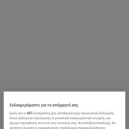
Ενδιαφερόμαστε για το απόρρητό σας
Εμείς και οι
603
συνεργάτες μας αποθηκεύουμε προσωπικά δεδομένα,
όπως δεδομένα περιήγησης ή μοναδικά αναγνωριστικά στοιχεία, και
έχουμε πρόσβαση σε αυτά στη συσκευή σας. Αν επιλέξετε Αποδοχή, θα
καταστεί δυνατή η ενεργοποίηση τεχνολογιών παρακολούθησης