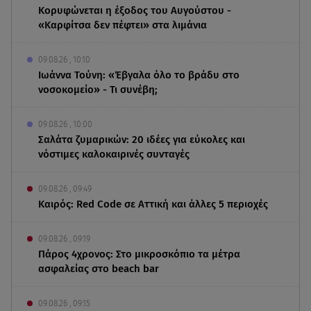
Κορυφώνεται η έξοδος του Αυγούστου -
«Καρφίτσα δεν πέφτει» στα λιμάνια
09.08.26 , 10:10
Ιωάννα Τούνη: «Έβγαλα όλο το βράδυ στο
νοσοκομείο» - Τι συνέβη;
09.08.26 , 10:00
Σαλάτα ζυμαρικών: 20 ιδέες για εύκολες και
νόστιμες καλοκαιρινές συνταγές
09.08.26 , 09:49
Καιρός: Red Code σε Αττική και άλλες 5 περιοχές
09.08.26 , 09:19
Πάρος 4χρονος: Στο μικροσκόπιο τα μέτρα
ασφαλείας στο beach bar
09.08.26 , 09:15