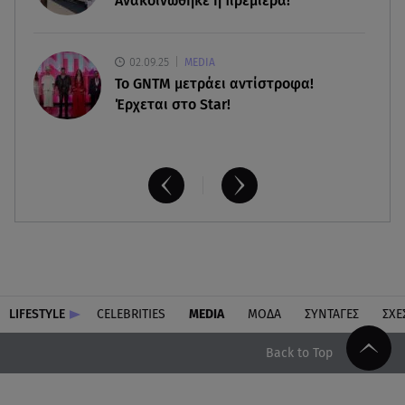
Ανακοινώθηκε η πρεμιέρα!
02.09.25
MEDIA
Το GNTM μετράει αντίστροφα!
Έρχεται στο Star!
LIFESTYLE
CELEBRITIES
MEDIA
ΜΟΔΑ
ΣΥΝΤΑΓΕΣ
ΣΧΕ
Back to Top