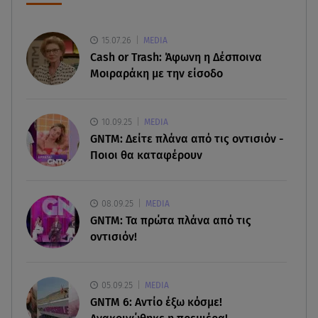
Greek Mafia: Χειροπέδες σε «Πίτμπουλ» και
«Μπουλντόγκ»
15.07.26
MEDIA
08.08.26 , 23:00
Cash or Trash: Άφωνη η Δέσποινα
Στενά του Ορμούζ: Στο Ιράν ο έλεγχος της
Μοιραράκη με την είσοδο
εισερχόμενης ναυσιπλοΐας
08.08.26 , 22:45
10.09.25
MEDIA
Κρήτη: Τι απαντά η ΕΛ.ΑΣ. για το βίντεο με τον
GNTM: Δείτε πλάνα από τις οντισιόν -
μεθυσμένο τουρίστα
Ποιοι θα καταφέρουν
08.08.26 , 22:33
Αλεξανδρούπολη: Ανασύρθηκε χωρίς τις
08.09.25
MEDIA
αισθήσεις του ηλικιωμένος από πηγάδι
GNTM: Τα πρώτα πλάνα από τις
οντισιόν!
08.08.26 , 22:15
Θεσσαλονίκη: Τρύπησαν με τρυπάνι και
δηλητηρίασαν δύο δέντρα
05.09.25
MEDIA
GNTM 6: Αντίο έξω κόσμε!