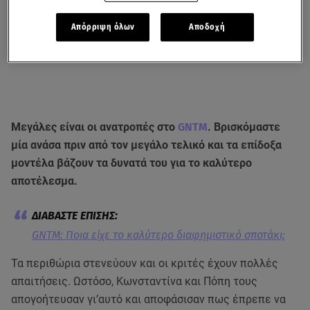
Απόρριψη όλων
Αποδοχή
Μεγάλες είναι οι ανατροπές στο
GNTM
. Βρισκόμαστε
μία ανάσα πριν από τον μεγάλο τελικό και τα επίδοξα
μοντέλα βάζουν τα δυνατά του για το καλύτερο
αποτέλεσμα.
GNTM: Ποια είχε το καλύτερο διαφημιστικό σποτάκι;
Τα περιθώρια στενεύουν και οι κριτές έχουν πολλές
απαιτήσεις. Ωστόσο, Κωνσταντίνα και Πόπη τους
απογοήτευσαν γι’αυτό και αποφάσισαν πως έπρεπε να