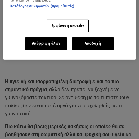
και ανάπτυξη υπηρεσιών.
Κατάλογος συνεργατών (προμηθευτές)
Εμφάνιση σκοπών
Απόρριψη όλων
Αποδοχή
Η υγιεινή και ισορροπημένη διατροφή είναι το πιο
σημαντικό πράγμα
, αλλά δεν πρέπει να ξεχνάμε να
γυμναζόμαστε τακτικά. Σε αντίθεση με το τι πιστεύουν
πολλοί, δεν είναι ποτέ αργά για να ασχοληθείς με τη
γυμναστική.
Πιο κάτω θα βρεις μερικές ασκήσεις οι οποίες θα σε
βοηθήσουν στη σωματική αλλά και ψυχική σου υγεία
και