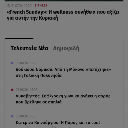
31.07.26, 16:00
FITNESS
«French Sunday»: Η wellness συνήθεια που αξίζει
για αυτήν την Κυριακή
Τελευταία Νέα
Δημοφιλή
08.08.26 , 15:20
Δούκισσα Νομικού: Από τη Μύκονο «πετάχτηκε»
στη Γαλλική Πολυνησία!
08.08.26 , 15:01
Λυκαβηττός: Σε 57χρονη γυναίκα ανήκει η σορός
που βρέθηκε σε σπηλιά
08.08.26 , 14:50
Κατερίνα Καινούργιου: Η Πάρος και το cool