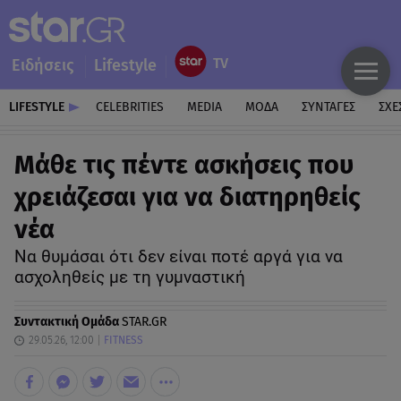
Ειδήσεις
Lifestyle
LIFESTYLE
CELEBRITIES
MEDIA
ΜΟΔΑ
ΣΥΝΤΑΓΕΣ
ΣΧΕ
Μάθε τις πέντε ασκήσεις που
χρειάζεσαι για να διατηρηθείς
νέα
Να θυμάσαι ότι δεν είναι ποτέ αργά για να
ασχοληθείς με τη γυμναστική
Συντακτική Ομάδα
STAR.GR
29.05.26, 12:00
FITNESS