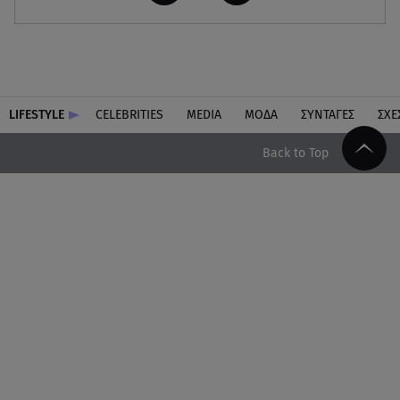
LIFESTYLE
CELEBRITIES
MEDIA
ΜΟΔΑ
ΣΥΝΤΑΓΕΣ
ΣΧΕ
Back to Top