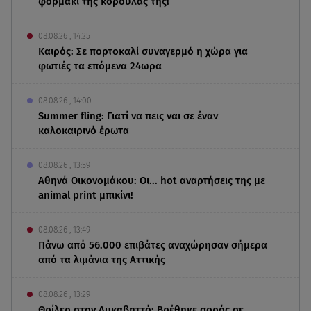
φορμάκι της κορούλας της!
08.08.26 , 14:25
Καιρός: Σε πορτοκαλί συναγερμό η χώρα για
φωτιές τα επόμενα 24ωρα
08.08.26 , 14:00
Summer fling: Γιατί να πεις ναι σε έναν
καλοκαιρινό έρωτα
08.08.26 , 13:59
Αθηνά Οικονομάκου: Οι... hot αναρτήσεις της με
animal print μπικίνι!
08.08.26 , 13:49
Πάνω από 56.000 επιβάτες αναχώρησαν σήμερα
από τα λιμάνια της Αττικής
08.08.26 , 13:29
Θρίλερ στον Λυκαβηττό: Βρέθηκε σορός σε