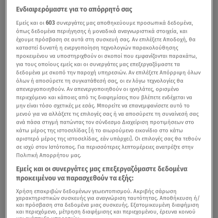
Ενδιαφερόμαστε για το απόρρητό σας
Εμείς και οι
603
συνεργάτες μας αποθηκεύουμε προσωπικά δεδομένα,
όπως δεδομένα περιήγησης ή μοναδικά αναγνωριστικά στοιχεία, και
έχουμε πρόσβαση σε αυτά στη συσκευή σας. Αν επιλέξετε Αποδοχή, θα
καταστεί δυνατή η ενεργοποίηση τεχνολογιών παρακολούθησης
προκειμένου να υποστηριχθούν οι σκοποί που εμφανίζονται παρακάτω,
για τους οποίους εμείς και οι συνεργάτες μας επεξεργαζόμαστε τα
δεδομένα με σκοπό την παροχή υπηρεσιών. Αν επιλέξετε Απόρριψη όλων
όλων ή αποσύρετε τη συγκατάθεσή σας, οι εν λόγω τεχνολογίες θα
απενεργοποιηθούν. Αν απενεργοποιηθούν οι ιχνηλάτες, ορισμένο
περιεχόμενο και κάποιες από τις διαφημίσεις που βλέπετε ενδέχεται να
μην είναι τόσο σχετικές με εσάς. Μπορείτε να επανεμφανίσετε αυτό το
μενού για να αλλάξετε τις επιλογές σας ή να αποσύρετε τη συναίνεσή σας
ανά πάσα στιγμή πατώντας τον σύνδεσμο Διαχείριση προτιμήσεων στο
κάτω μέρος της ιστοσελίδας [ή το αιωρούμενο εικονίδιο στο κάτω
αριστερό μέρος της ιστοσελίδας, εάν υπάρχει]. Οι επιλογές σας θα τεθούν
σε ισχύ στον Ιστότοπος. Για περισσότερες λεπτομέρειες ανατρέξτε στην
Πολιτική Απορρήτου μας.
Εμείς και οι συνεργάτες μας επεξεργαζόμαστε δεδομένα
προκειμένου να παρασχεθούν τα εξής:
Χρήση επακριβών δεδομένων γεωεντοπισμού. Ακριβής σάρωση
χαρακτηριστικών συσκευής για αναγνώριση ταυτότητας. Αποθήκευση ή/
και πρόσβαση στα δεδομένα μιας συσκευής. Εξατομικευμένη διαφήμιση
και περιεχόμενο, μέτρηση διαφήμισης και περιεχομένου, έρευνα κοινού