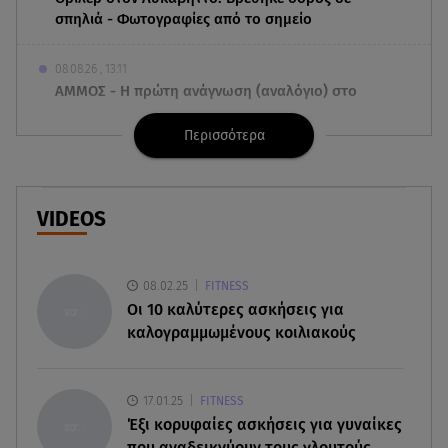
σπηλιά - Φωτογραφίες από το σημείο
08.08.26 , 13:11
ΑΜΜΟΣ - Η πρώτη ανάγνωση (αναλόγιο) στο
θέατρο Άβατον
Περισσότερα
08.08.26 , 13:07
Σέρρες: Απόσπαση προσοχής ή απειρία πίσω από
το φονικό τροχαίο
VIDEOS
08.08.26 , 13:06
MG Motor Greece: «Απογειώνεται» στο Athens
08.02.25
FITNESS
Flying Week 2026
Oι 10 καλύτερες ασκήσεις για
καλογραμμωμένους κοιλιακούς
08.08.26 , 12:42
Κρήτη: Η Αστυνομία διαψεύδει την απόπειρα
ασέλγειας σε ανήλικη
17.01.25
FITNESS
Έξι κορυφαίες ασκήσεις για γυναίκες
08.08.26 , 12:30
που αναδεικνύουν τους γλουτούς