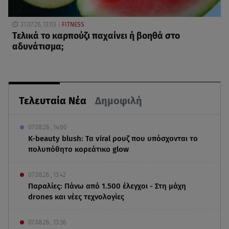
31.07.26, 13:03
FITNESS
Τελικά το καρπούζι παχαίνει ή βοηθά στο
αδυνάτισμα;
Τελευταία Νέα
Δημοφιλή
07.08.26 , 14:00
K-beauty blush: Τα viral ρουζ που υπόσχονται το
πολυπόθητο κορεάτικο glow
07.08.26 , 13:42
Παραλίες: Πάνω από 1.500 έλεγχοι - Στη μάχη
drones και νέες τεχνολογίες
07.08.26 , 13:36