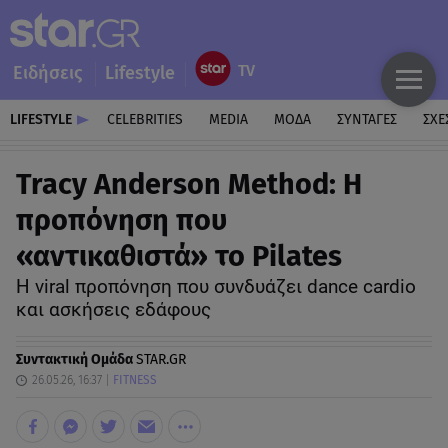
Ειδήσεις
Lifestyle
LIFESTYLE
CELEBRITIES
MEDIA
ΜΟΔΑ
ΣΥΝΤΑΓΕΣ
ΣΧΕ
Tracy Anderson Method: Η
προπόνηση που
«αντικαθιστά» το Pilates
Η viral προπόνηση που συνδυάζει dance cardio
και ασκήσεις εδάφους
Συντακτική Ομάδα
STAR.GR
26.05.26, 16:37
FITNESS