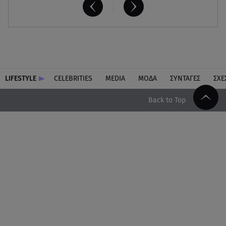
LIFESTYLE
CELEBRITIES
MEDIA
ΜΟΔΑ
ΣΥΝΤΑΓΕΣ
ΣΧΕ
Back to Top