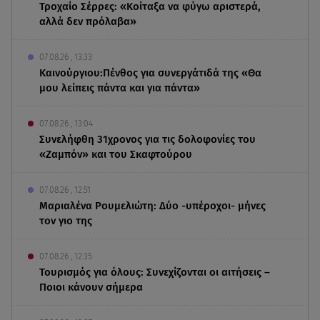
Τροχαίο Σέρρες: «Κοίταξα να φύγω αριστερά,
αλλά δεν πρόλαβα»
07.08.26 , 13:33
Καινούργιου:Πένθος για συνεργάτιδά της «Θα
μου λείπεις πάντα και για πάντα»
07.08.26 , 13:04
Συνελήφθη 31χρονος για τις δολοφονίες του
«Ζαμπόν» και του Σκαφτούρου
07.08.26 , 12:51
Μαριαλένα Ρουμελιώτη: Δύο -υπέροχοι- μήνες
τον γιο της
07.08.26 , 12:35
Τουρισμός για όλους: Συνεχίζονται οι αιτήσεις –
Ποιοι κάνουν σήμερα