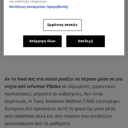
και ανάπτυξη υπηρεσιών.
Κατάλογος συνεργατών (προμηθευτές)
Εμφάνιση σκοπών
Απόρριψη όλων
Αποδοχή
Αν το feed σας στα social μοιάζει να πέρασε μέσα σε μια
νύχτα από reformer Pilates
σε ιδρωμένες χορευτικές
προπονήσεις μπροστά σε καθρέφτες, δεν είναι
σύμπτωση. Η Tracy Anderson Method (TAM) επιστρέφει
δυναμικά στο προσκήνιο, αυτή τη φορά όχι μόνο μέσα
από celebrities αλλά και από creators που ανεβάζουν
αποσπάσματα από τα μαθήματα.