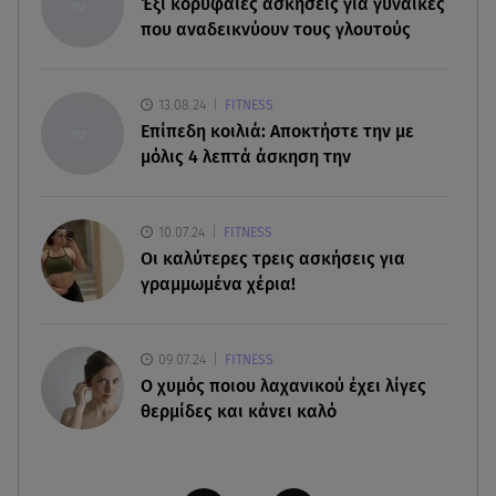
Έξι κορυφαίες ασκήσεις για γυναίκες
Stars System: Γιορτάζει 20 χρόνια και γίνεται
που αναδεικνύουν τους γλουτούς
καθημερινό στο Star
07.08.26 , 11:02
13.08.24
FITNESS
Καινούργιου - Κουτσουμπής: Αγκαλιασμένοι στα
Επίπεδη κοιλιά: Αποκτήστε την με
σοκάκια της Μυκόνου
μόλις 4 λεπτά άσκηση την
07.08.26 , 11:02
Ταϊλάνδη: Μαθητής άνοιξε πυρ σε σχολείο -
10.07.24
FITNESS
Τουλάχιστον 8 νεκροί
Οι καλύτερες τρεις ασκήσεις για
γραμμωμένα χέρια!
09.07.24
FITNESS
O χυμός ποιου λαχανικού έχει λίγες
θερμίδες και κάνει καλό