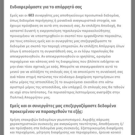
Ενδιαφερόμαστε για το απόρρητό σας
Εμείς και οι
603
συνεργάτες μας αποθηκεύουμε προσωπικά δεδομένα,
όπως δεδομένα περιήγησης ή μοναδικά αναγνωριστικά στοιχεία, και
έχουμε πρόσβαση σε αυτά στη συσκευή σας. Αν επιλέξετε Αποδοχή, θα
καταστεί δυνατή η ενεργοποίηση τεχνολογιών παρακολούθησης
προκειμένου να υποστηριχθούν οι σκοποί που εμφανίζονται παρακάτω,
για τους οποίους εμείς και οι συνεργάτες μας επεξεργαζόμαστε τα
δεδομένα με σκοπό την παροχή υπηρεσιών. Αν επιλέξετε Απόρριψη όλων
όλων ή αποσύρετε τη συγκατάθεσή σας, οι εν λόγω τεχνολογίες θα
απενεργοποιηθούν. Αν απενεργοποιηθούν οι ιχνηλάτες, ορισμένο
περιεχόμενο και κάποιες από τις διαφημίσεις που βλέπετε ενδέχεται να
μην είναι τόσο σχετικές με εσάς. Μπορείτε να επανεμφανίσετε αυτό το
μενού για να αλλάξετε τις επιλογές σας ή να αποσύρετε τη συναίνεσή σας
ανά πάσα στιγμή πατώντας τον σύνδεσμο Διαχείριση προτιμήσεων στο
κάτω μέρος της ιστοσελίδας [ή το αιωρούμενο εικονίδιο στο κάτω
αριστερό μέρος της ιστοσελίδας, εάν υπάρχει]. Οι επιλογές σας θα τεθούν
σε ισχύ στον Ιστότοπος. Για περισσότερες λεπτομέρειες ανατρέξτε στην
Πολιτική Απορρήτου μας.
Εμείς και οι συνεργάτες μας επεξεργαζόμαστε δεδομένα
προκειμένου να παρασχεθούν τα εξής:
Χρήση επακριβών δεδομένων γεωεντοπισμού. Ακριβής σάρωση
χαρακτηριστικών συσκευής για αναγνώριση ταυτότητας. Αποθήκευση ή/
και πρόσβαση στα δεδομένα μιας συσκευής. Εξατομικευμένη διαφήμιση
και περιεχόμενο, μέτρηση διαφήμισης και περιεχομένου, έρευνα κοινού