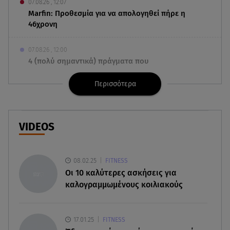
07.08.26 , 12:07
Marfin: Προθεσμία για να απολογηθεί πήρε η
46χρονη
07.08.26 , 12:00
4 (πολύ σημαντικά) πράγματα που
αποκαλύπτουν οι διακοπές για τη σχέση σου
Περισσότερα
07.08.26 , 11:45
Λένα Σαμαρά: Ράγισαν καρδιές στο ετήσιο
μνημόσυνο
VIDEOS
07.08.26 , 11:18
Leapmotor T03: Τώρα με 16.190 ευρώ
08.02.25
FITNESS
Oι 10 καλύτερες ασκήσεις για
07.08.26 , 11:17
καλογραμμωμένους κοιλιακούς
Παρουσιάστρια κοιμήθηκε on air και έγινε viral-
Δείτε το στιγμιότυπο
17.01.25
FITNESS
07.08.26 , 11:13