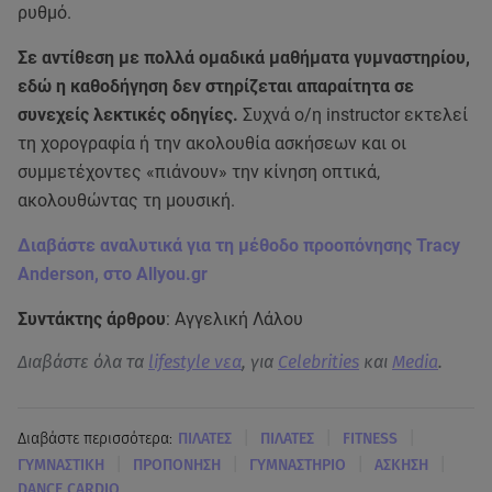
ρυθμό.
Σε αντίθεση με πολλά ομαδικά μαθήματα γυμναστηρίου,
εδώ η καθοδήγηση δεν στηρίζεται απαραίτητα σε
συνεχείς λεκτικές οδηγίες.
Συχνά ο/η instructor εκτελεί
τη χορογραφία ή την ακολουθία ασκήσεων και οι
συμμετέχοντες «πιάνουν» την κίνηση οπτικά,
ακολουθώντας τη μουσική.
Διαβάστε αναλυτικά για τη μέθοδο προοπόνησης Tracy
Anderson, στο Allyou.gr
Συντάκτης άρθρου
: Αγγελική Λάλου
Διαβάστε όλα τα
lifestyle νεα
, για
Celebrities
και
Media
.
|
|
|
Διαβάστε περισσότερα:
ΠΙΛΑΤΕΣ
ΠΙΛΑΤΕΣ
FITNESS
|
|
|
|
ΓΥΜΝΑΣΤΙΚΗ
ΠΡΟΠΟΝΗΣΗ
ΓΥΜΝΑΣΤΗΡΙΟ
ΑΣΚΗΣΗ
DANCE CARDIO