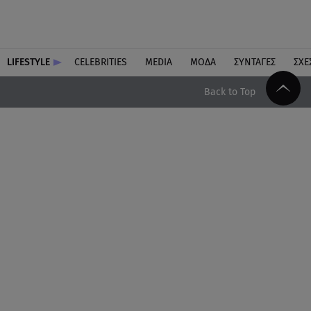
LIFESTYLE
CELEBRITIES
MEDIA
ΜΟΔΑ
ΣΥΝΤΑΓΕΣ
ΣΧΕ
Back to Top