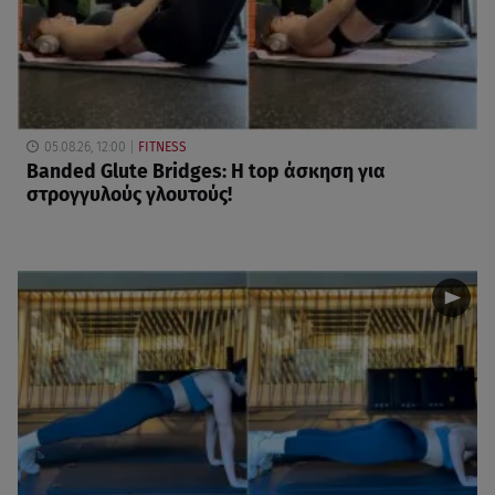
05.08.26, 12:00
FITNESS
Banded Glute Bridges: Η top άσκηση για
στρογγυλούς γλουτούς!