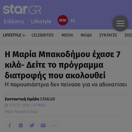
Ειδήσεις
Lifestyle
LIFESTYLE
CELEBRITIES
MEDIA
ΜΟΔΑ
ΣΥΝΤΑΓΕΣ
ΣΧΕ
H Mαρία Μπακοδήμου έχασε 7
κιλά- Δείτε το πρόγραμμα
διατροφής που ακολουθεί
Η παρουσιάστρια δεν πείνασε για να αδυνατίσει
Συντακτική Ομάδα
STAR.GR
27.07.21, 18:30
FITNESS
Πηγή: περιοδικό Εγώ