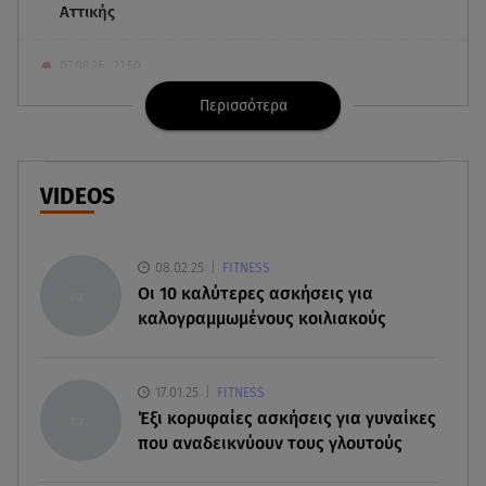
Αττικής
07.08.26 , 21:50
«Συμφωνία της Μέκκας» για Τουρκία – Σαουδική
Περισσότερα
Αραβία - Πακιστάν
07.08.26 , 21:50
Καιρός: Έρχονται ξανά 40άρια - Σε ποιες περιοχές
VIDEOS
07.08.26 , 21:32
Κρήτη: Τουρίστας ρωτούσε πόσο να πληρώσει
08.02.25
FITNESS
για να ασελγήσει σε 10χρονη
Oι 10 καλύτερες ασκήσεις για
καλογραμμωμένους κοιλιακούς
07.08.26 , 21:17
Κλήρωση Eurojackpot 7/8/2026: Οι τυχεροί
αριθμοί για τα 32.000.000 ευρώ
17.01.25
FITNESS
Έξι κορυφαίες ασκήσεις για γυναίκες
που αναδεικνύουν τους γλουτούς
07.08.26 , 21:03
Σε τρία επίπεδα οι παραβιάσεις της Τουρκίας στο