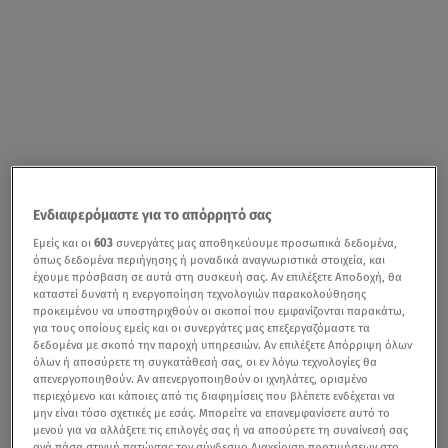
Ενδιαφερόμαστε για το απόρρητό σας
Εμείς και οι
603
συνεργάτες μας αποθηκεύουμε προσωπικά δεδομένα,
όπως δεδομένα περιήγησης ή μοναδικά αναγνωριστικά στοιχεία, και
έχουμε πρόσβαση σε αυτά στη συσκευή σας. Αν επιλέξετε Αποδοχή, θα
καταστεί δυνατή η ενεργοποίηση τεχνολογιών παρακολούθησης
προκειμένου να υποστηριχθούν οι σκοποί που εμφανίζονται παρακάτω,
για τους οποίους εμείς και οι συνεργάτες μας επεξεργαζόμαστε τα
δεδομένα με σκοπό την παροχή υπηρεσιών. Αν επιλέξετε Απόρριψη όλων
όλων ή αποσύρετε τη συγκατάθεσή σας, οι εν λόγω τεχνολογίες θα
απενεργοποιηθούν. Αν απενεργοποιηθούν οι ιχνηλάτες, ορισμένο
περιεχόμενο και κάποιες από τις διαφημίσεις που βλέπετε ενδέχεται να
μην είναι τόσο σχετικές με εσάς. Μπορείτε να επανεμφανίσετε αυτό το
μενού για να αλλάξετε τις επιλογές σας ή να αποσύρετε τη συναίνεσή σας
ανά πάσα στιγμή πατώντας τον σύνδεσμο Διαχείριση προτιμήσεων στο