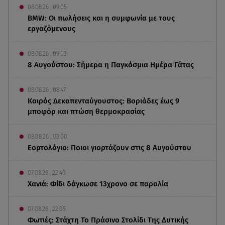
08.08.26 , 09:05
BMW: Οι πωλήσεις και η συμφωνία με τους
εργαζόμενους
08.08.26 , 09:03
8 Αυγούστου: Σήμερα η Παγκόσμια Ημέρα Γάτας
08.08.26 , 08:47
Καιρός Δεκαπενταύγουστος: Βοριάδες έως 9
μποφόρ και πτώση θερμοκρασίας
08.08.26 , 03:00
Εορτολόγιο: Ποιοι γιορτάζουν στις 8 Αυγούστου
07.08.26 , 22:40
Χανιά: Φίδι δάγκωσε 13χρονο σε παραλία
07.08.26 , 22:05
Φωτιές: Στάχτη Το Πράσινο Στολίδι Της Δυτικής