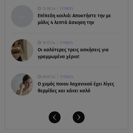
Αιγαίο
13.08.24
FITNESS
Επίπεδη κοιλιά: Αποκτήστε την με
07.08.26 , 21:00
μόλις 4 λεπτά άσκηση την
MINI Aceman E: Τα αξεσουάρ για περιπετειώδεις
διαδρομές
10.07.24
FITNESS
Οι καλύτερες τρεις ασκήσεις για
γραμμωμένα χέρια!
09.07.24
FITNESS
O χυμός ποιου λαχανικού έχει λίγες
θερμίδες και κάνει καλό