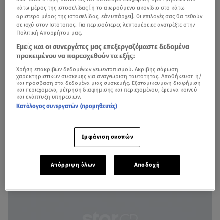
κάτω μέρος της ιστοσελίδας [ή το αιωρούμενο εικονίδιο στο κάτω
αριστερό μέρος της ιστοσελίδας, εάν υπάρχει]. Οι επιλογές σας θα τεθούν
σε ισχύ στον Ιστότοπος. Για περισσότερες λεπτομέρειες ανατρέξτε στην
Πολιτική Απορρήτου μας.
Εμείς και οι συνεργάτες μας επεξεργαζόμαστε δεδομένα
προκειμένου να παρασχεθούν τα εξής:
Χρήση επακριβών δεδομένων γεωεντοπισμού. Ακριβής σάρωση
χαρακτηριστικών συσκευής για αναγνώριση ταυτότητας. Αποθήκευση ή/
και πρόσβαση στα δεδομένα μιας συσκευής. Εξατομικευμένη διαφήμιση
και περιεχόμενο, μέτρηση διαφήμισης και περιεχομένου, έρευνα κοινού
και ανάπτυξη υπηρεσιών.
Κατάλογος συνεργατών (προμηθευτές)
Εφτά ολόκληρα κιλά κατάφερε να χάσει η Μαρία
Μπακοδήμου χωρίς να πεινάσει και να στερηθεί τροφές
που της αρέσουν.
Εμφάνιση σκοπών
Απόρριψη όλων
Αποδοχή