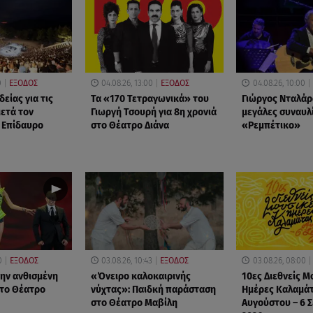
0
ΕΞΟΔΟΣ
04.08.26, 13:00
ΕΞΟΔΟΣ
04.08.26, 10:00
είας για τις
Τα «170 Τετραγωνικά» του
Γιώργος Νταλάρ
ετά τον
Γιωργή Τσουρή για 8η χρονιά
μεγάλες συναυλί
 Επίδαυρο
στο Θέατρο Διάνα
«Ρεμπέτικο»
0
ΕΞΟΔΟΣ
03.08.26, 10:43
ΕΞΟΔΟΣ
03.08.26, 08:00
την ανθισμένη
«Όνειρο καλοκαιρινής
10ες Διεθνείς Μ
το Θέατρο
νύχτας»: Παιδκή παράσταση
Ημέρες Καλαμάτ
στο Θέατρο Μαβίλη
Αυγούστου – 6 