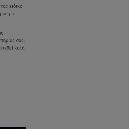
τας ειδικό
ιμος με
ας
απηρίας σας.
δειχθεί κατά