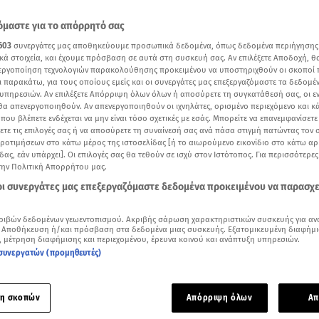
μαστε για το απόρρητό σας
603
συνεργάτες μας αποθηκεύουμε προσωπικά δεδομένα, όπως δεδομένα περιήγησης
κά στοιχεία, και έχουμε πρόσβαση σε αυτά στη συσκευή σας. Αν επιλέξετε Αποδοχή, θ
νεργοποίηση τεχνολογιών παρακολούθησης προκειμένου να υποστηριχθούν οι σκοποί
ι παρακάτω, για τους οποίους εμείς και οι συνεργάτες μας επεξεργαζόμαστε τα δεδομέ
υπηρεσιών. Αν επιλέξετε Απόρριψη όλων όλων ή αποσύρετε τη συγκατάθεσή σας, οι ε
 θα απενεργοποιηθούν. Αν απενεργοποιηθούν οι ιχνηλάτες, ορισμένο περιεχόμενο και κά
 που βλέπετε ενδέχεται να μην είναι τόσο σχετικές με εσάς. Μπορείτε να επανεμφανίσετ
ξετε τις επιλογές σας ή να αποσύρετε τη συναίνεσή σας ανά πάσα στιγμή πατώντας τον
προτιμήσεων στο κάτω μέρος της ιστοσελίδας [ή το αιωρούμενο εικονίδιο στο κάτω α
δας, εάν υπάρχει]. Οι επιλογές σας θα τεθούν σε ισχύ στον Ιστότοπος. Για περισσότερε
την Πολιτική Απορρήτου μας.
ότερα άρθρα μας στην αναζήτηση σας
 οι συνεργάτες μας επεξεργαζόμαστε δεδομένα προκειμένου να παρασχ
.gr στις επιλογές σας
Δείτε περισσότερα άρθρα μας στα αποτελέσματα αναζήτησης
ριβών δεδομένων γεωεντοπισμού. Ακριβής σάρωση χαρακτηριστικών συσκευής για αν
 Αποθήκευση ή/και πρόσβαση στα δεδομένα μιας συσκευής. Εξατομικευμένη διαφήμι
Add star.gr on Google
, μέτρηση διαφήμισης και περιεχομένου, έρευνα κοινού και ανάπτυξη υπηρεσιών.
συνεργατών (προμηθευτές)
ε το άρθρο
--:--
λεπτά
η σκοπών
Απόρριψη όλων
Απ