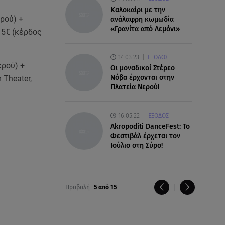
Καλοκαίρι με την
ερού) +
ανάλαφρη κωμωδία
«Γρανίτα από Λεμόνι»
15€ (κέρδος
14.03.23
ΕΞΟΔΟΣ
ερού) +
Οι μοναδικοί Στέρεο
Νόβα έρχονται στην
 Theater,
Πλατεία Νερού!
16.05.22
ΕΞΟΔΟΣ
Akropoditi DanceFest: Το
Φεστιβάλ έρχεται τον
Ιούλιο στη Σύρο!
Προβολή
5 από 15