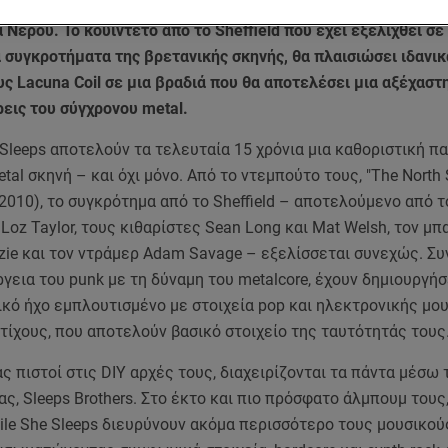
thens 2025 υποδέχεται τους While She Sleeps, το Σάββατο 19
 Νερού. To κουιντέτο από το Sheffield που έχει εξελιχθεί σε
 συγκροτήματα της βρετανικής σκηνής, θα πλαισιώσει ιδανικ
ους Lacuna Coil σε μια βραδιά που θα αποτελέσει μια αξέχαστ
ρεις του σύγχρονου metal.
 Sleeps αποτελούν τα τελευταία 15 χρόνια μια καθοριστική π
tal σκηνή – και όχι μόνο. Από το ντεμπούτο τους, "The North 
(2010), το συγκρότημα από το Sheffield – αποτελούμενο από τ
Loz Taylor, τους κιθαρίστες Sean Long και Mat Welsh, τον μπ
zie και τον ντράμερ Adam Savage – εξελίσσεται συνεχώς. Σ
γεια του punk με τη δύναμη του metalcore, έχουν δημιουργήσ
κό ήχο εμπλουτισμένο με στοιχεία pop και ηλεκτρονικής μου
ίχους, που αποτελούν βασικό στοιχείο της ταυτότητάς τους
 πιστοί στις DIY αρχές τους, διαχειρίζονται τα πάντα μέσω 
ας, Sleeps Brothers. Στο έκτο και πιο πρόσφατο άλμπουμ τους, 
hile She Sleeps διευρύνουν ακόμα περισσότερο τους μουσικού