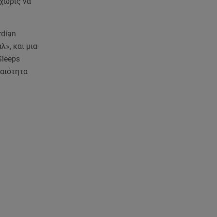
 χωρίς να
Starte - Γιώργος Δουατζής: «Με
θέλγει ιδιαιτέρως κάθε μορφή
τέχνης»
rdian
λ», και μια
05.08.26 , 21:41
«Στην κόψη του ξυραφιού» οι
Sleeps
συνομιλίες ΗΠΑ – Ιράν
ραιότητα
05.08.26 , 21:22
Ευρυδίκη Βαλαβάνη για
Γρηγόρη Μόργκαν:
«Oνειρευόμουν έναν άντρα σαν
εσένα»
05.08.26 , 20:51
Με γαλλικό... κλειδί η ηλεκτρική
διασύνδεση Ελλάδας – Κύπρου
(GSI)
05.08.26 , 20:42