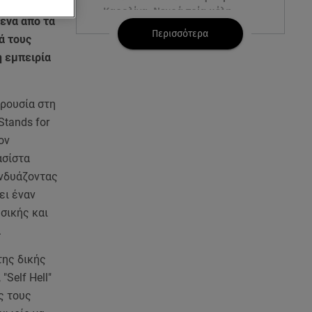
 Ιουλίου,
Καρολίνα: Νεκρά τρία μέλη
 ένα από τα
οικογένειας
Περισσότερα
ά τους
η εμπειρία
05.08.26 , 22:35
Αλεξάνδρα Νίκα: Η... χρυσή ώρα
στο σκάφος με την καλύτερη
αρουσία στη
παρέα!
Stands for
ον
05.08.26 , 22:27
Πόρτο Ράφτη: Bίντεο
ασίστα
Ντοκουμέντο Από Το
υνδυάζοντας
Θανατηφόρο Τροχαίο
ει έναν
σικής και
05.08.26 , 22:19
.
Σαμοθράκη: «Μαμά νόμιζες ότι
δε θα σε ξαναδώ;» -Τα πρώτα
της δικής
λόγια του 22χρονου
"Self Hell"
ς τους
05.08.26 , 21:48