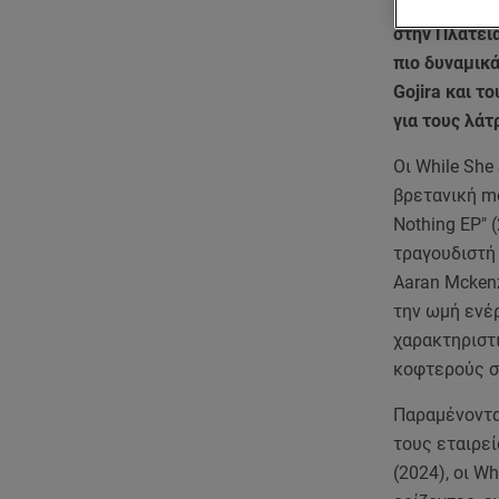
Το Release A
στην Πλατεία
πιο δυναμικά
Gojira και τ
για τους λάτ
Οι While She
βρετανική me
Nothing EP" 
τραγουδιστή 
Aaran Mcken
την ωμή ενέρ
χαρακτηριστι
κοφτερούς στ
Παραμένοντας
τους εταιρεί
(2024), οι W