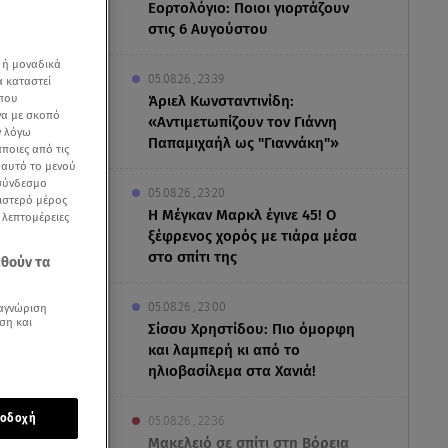
Εορτολόγιο: Ποιοι γιορτάζουν
στις 6 Αυγούστου
 ή μοναδικά
05.08.26 , 23:39
α καταστεί
 που
Άριελ Κωνσταντινίδη:
να με σκοπό
«Αντιμετωπίζουν τον Γιάννη
ν λόγω
Παπαμιχαήλ ως "Γιαννάκη"»
ποιες από τις
ε αυτό το μενού
 σύνδεσμο
05.08.26 , 23:20
ριστερό μέρος
Η Μέγκαν Μαρκλ έγινε 45! Ο
ς λεπτομέρειες
ξέφρενος χορός με τιάρα μέσα
στο σπίτι της
εθούν τα
05.08.26 , 23:00
αγνώριση
ση και
Σίσσυ Χρηστίδου: Πιο όμορφη
και λαμπερή κι από το
ηλιοβασίλεμα στα Χανιά!
οδοχή
05.08.26 , 22:36
Μακελειό σε σπίτι στη Βόρεια