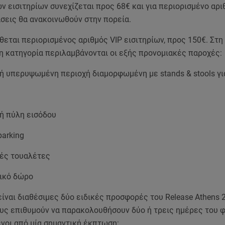
ν εισιτηρίων συνεχίζεται προς 68€ και για περιορισμένο αρι
σεις θα ανακοινωθούν στην πορεία.
ίθεται περιορισμένος αριθμός VIP εισιτηρίων, προς 150€. Στη
η κατηγορία περιλαμβάνονται οι εξής προνομιακές παροχές:
 υπερυψωμένη περιοχή διαμορφωμένη με stands & stools γι
 πύλη εισόδου
parking
ές τουαλέτες
ικό δώρο
ίναι διαθέσιμες δύο ειδικές προσφορές του Release Athens 2
ους επιθυμούν να παρακολουθήσουν δύο ή τρεις ημέρες του φ
οι από μία σημαντική έκπτωση: