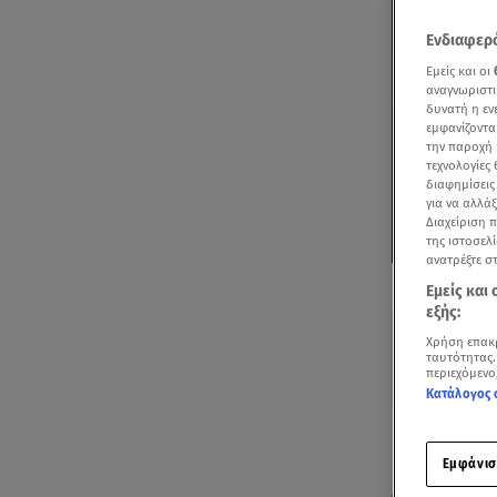
Ενδιαφερό
Εμείς και οι
αναγνωριστι
δυνατή η ε
εμφανίζοντα
την παροχή 
τεχνολογίες
διαφημίσεις
για να αλλά
Διαχείριση 
της ιστοσελί
ανατρέξτε σ
Δείτε περισσ
Εμείς και
Πρόσθηκη star
εξής:
Χρήση επακ
ταυτότητας.
περιεχόμενο
Κατάλογος 
Ακούστ
Εμφάνισ