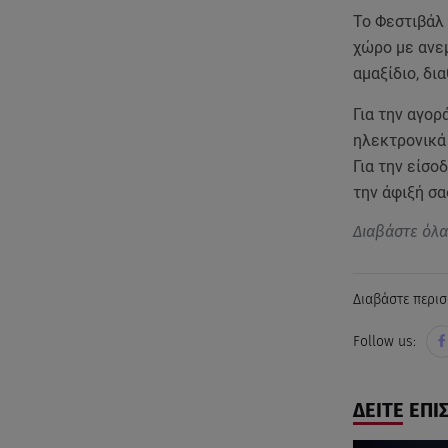
Το Φεστιβάλ
χώρο με ανεμ
αμαξίδιο, δι
Για την αγο
ηλεκτρονικά 
Για την είσο
την άφιξή σα
Διαβάστε όλ
Διαβάστε περισ
Follow us:
ΔΕΙΤΕ ΕΠΙ