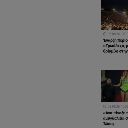
05.08.26, 11:0
Έναρξη περιοδ
«Τρωάδες», μ
θρίαμβο στην
03.08.26, 15:0
«Ανα-τίναξε 
αμυγδαλιά» σ
Άλσος