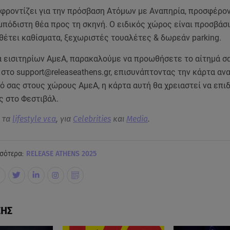
 φροντίζει για την πρόσβαση Ατόμων με Αναπηρία, προσφέρον
πόδιστη θέα προς τη σκηνή. Ο ειδικός χώρος είναι προσβάσ
αθέτει καθίσματα, ξεχωριστές τουαλέτες & δωρεάν parking.
ρά εισιτηρίων ΑμεΑ, παρακαλούμε να προωθήσετε το αίτημά σ
στο support@releaseathens.gr, επισυνάπτοντας την κάρτα αν
δό σας στους χώρους ΑμεΑ, η κάρτα αυτή θα χρειαστεί να επι
ς στο Φεστιβάλ.
α τα
lifestyle νεα
, για
Celebrities
και
Media
.
σότερα:
RELEASE ATHENS 2025
ΣΗΣ