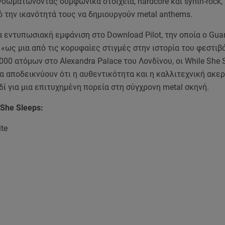
νσωματώνοντας συμφωνικά στοιχεία, hardcore και synth-rock,
 την ικανότητά τους να δημιουργούν metal anthems.
 εντυπωσιακή εμφάνιση στο Download Pilot, την οποία ο Gua
«ως μια από τις κορυφαίες στιγμές στην ιστορία του φεστιβά
000 ατόμων στο Alexandra Palace του Λονδίνου, οι While She 
α αποδεικνύουν ότι η αυθεντικότητα και η καλλιτεχνική ακε
ιδί για μια επιτυχημένη πορεία στη σύγχρονη metal σκηνή.
 She Sleeps:
ite