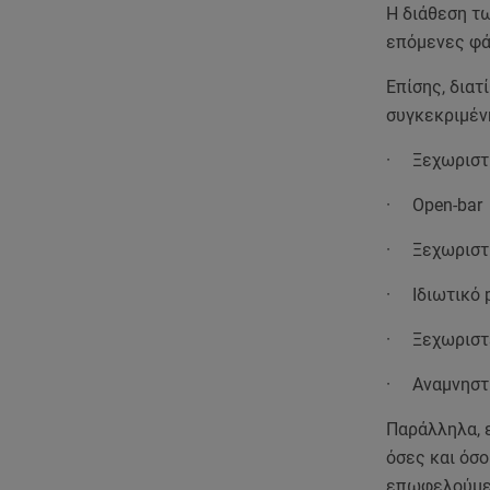
Η διάθεση τω
επόμενες φά
Επίσης, διατ
συγκεκριμέν
· Ξεχωριστή
· Open-bar
· Ξεχωριστή
· Ιδιωτικό 
· Ξεχωριστ
· Αναμνηστ
Παράλληλα, ε
όσες και όσ
επωφελούμεν