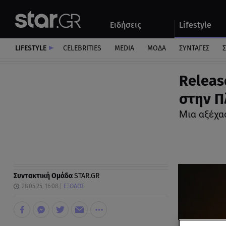
Αθλητικά
Quiz
Ειδήσεις
Lifestyle
Αυτοκίνητο
LIFESTYLE
CELEBRITIES
MEDIA
ΜΟΔΑ
ΣΥΝΤΑΓΕΣ
Σ
Releas
στην Π
Μια αξέχασ
Συντακτική Ομάδα
STAR.GR
28.05.25, 16:08
ΕΞΟΔΟΣ