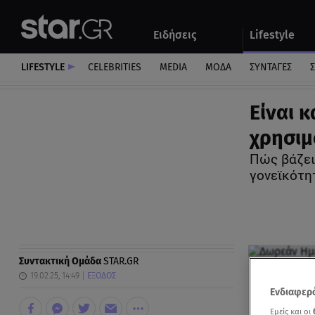
Αθλητικά
Quiz
Ειδήσεις
Lifestyle
Αυτοκίνητο
LIFESTYLE
CELEBRITIES
MEDIA
ΜΟΔΑ
ΣΥΝΤΑΓΕΣ
Σ
Είναι κ
χρησιμ
Πώς βάζει
γονεϊκότη
Συντακτική Ομάδα
STAR.GR
19.02.25, 14:49
ΕΞΟΔΟΣ
Ενδιαφερό
Εμείς και οι