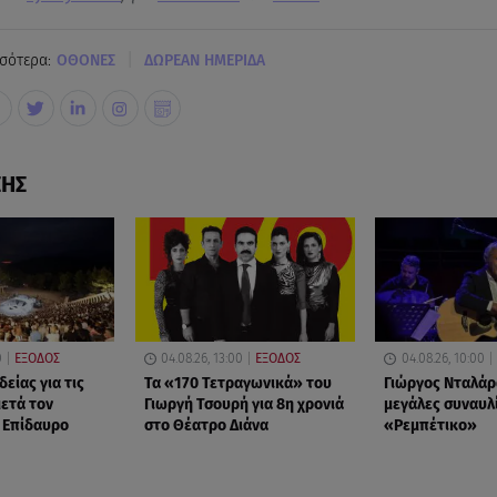
|
σότερα:
ΟΘΟΝΕΣ
ΔΩΡΕΑΝ ΗΜΕΡΙΔΑ
ΣΗΣ
0
ΕΞΟΔΟΣ
04.08.26, 13:00
ΕΞΟΔΟΣ
04.08.26, 10:00
είας για τις
Τα «170 Τετραγωνικά» του
Γιώργος Νταλάρ
ετά τον
Γιωργή Τσουρή για 8η χρονιά
μεγάλες συναυλί
 Επίδαυρο
στο Θέατρο Διάνα
«Ρεμπέτικο»