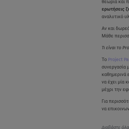
θεωρία και 
ερωτήσεις ζ
αναλυτικό υλ
Αν και δωρεά
Μάθε περισσ
Τι είναι το Pr
To
Project Pa
συνεργασία 
καθημερινά ε
να έχει μία 
μέχρι την εφ
Για περισσό
να επικοινω
Διαβάστε όλ