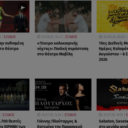
0
ΕΞΟΔΟΣ
03.08.26, 10:43
ΕΞΟΔΟΣ
03.08.26, 08:00
την ανθισμένη
«Όνειρο καλοκαιρινής
10ες Διεθνείς Μ
το Θέατρο
νύχτας»: Παιδκή παράσταση
Ημέρες Καλαμάτ
στο Θέατρο Μαβίλη
Αυγούστου – 6 
2026
ΕΞΟΔΟΣ
26.07.26, 14:52
ΕΞΟΔΟΣ
23.07.26, 16:19
Ε
5.700 θεατές
Γιάννης Πλούταρχος &
Sabaton, Savata
ην ΕΙΡΗΝΗ των
Κατερίνα την Παρασκευή
στο μεγάλο φιν