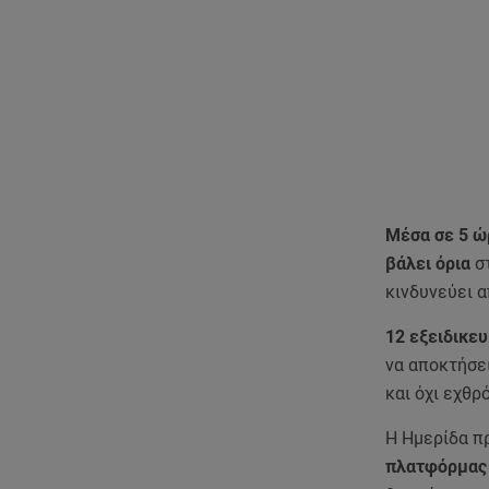
Μέσα σε 5 ώρ
βάλει όρια
σ
κινδυνεύει 
12 εξειδικε
να αποκτήσει
και όχι εχθρό
Η Ημερίδα π
πλατφόρμας 