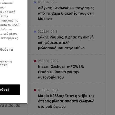
06.08.26 , 09:17
α καταστεί
Λιάγκας - Αντωνά: Φωτογραφίες
 που
να με σκοπό
από τις glam διακοπές τους στη
ν λόγω
Μύκονο
ποιες από τις
ε αυτό το μενού
 σύνδεσμο
06.08.26 , 09:13
ριστερό μέρος
Σάκης Ρουβάς: Άφησε τη σκηνή
ς λεπτομέρειες
και φόρεσε στολή
μελισσοκόμου στην Κύθνο
εθούν τα
06.08.26 , 09:09
αγνώριση
ση και
Nissan Qashqai e-POWER:
Ρεκόρ Guinness για την
αυτονομία του
οδοχή
06.08.26 , 09:03
Μαρία Κάλλας: Όταν η ντίβα της
σεις ότι η
όπερας μίλησε σπαστά ελληνικά
να είσαι σε
στο ραδιόφωνο