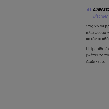
Disorder
Στις
26 Φεβρ
πλατφόρμα γ
κακές οι οθό
Η Ημερίδα έχ
βλέπει το πα
Διαδίκτυο.