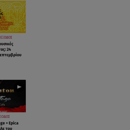
ΕΞΟΔΟΣ
ουσικές
ας: 24
Σεπτεμβρίου
ΞΟΔΟΣ
ge + Epica
άλε του