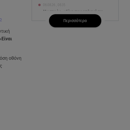
06.08.26 , 08:35
Μυστράς: «Είχε παραπλανήσει
ακόμη και την αδελφή του ο
ρ
Περισσότερα
55χρονος»
υτική
06.08.26 , 08:17
«Είναι
Κατερίνα Καινούργιου: «Γίναμε
4 μηνών» – Η ανάρτηση για τη
μικρή Ξένια
πόση οθόνη
ές
06.08.26 , 07:51
Κυψέλη: Ληστεία ή ερωτική
απόρριψη εξετάζει η ΕΛ.ΑΣ για
τη δολοφονία
06.08.26 , 07:50
Θεοδωρίδου: «Είσαι η καλύτερη
μαμά του κόσμου» – Το βίντεο
που έγινε viral