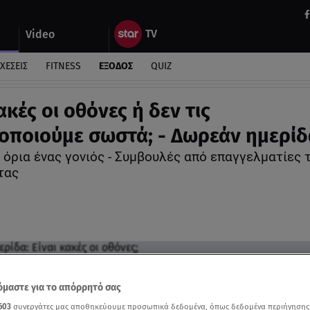
Video
ΧΕΣΕΙΣ
FITNESS
ΕΞΟΔΟΣ
QUIZ
ακές οι οθόνες ή δεν τις
οποιούμε σωστά; - Δωρεάν ημερίδ
 όρια ένας γονιός - Συμβουλές από επαγγελματίες 
τας
μαστε για το απόρρητό σας
603
συνεργάτες μας αποθηκεύουμε προσωπικά δεδομένα, όπως δεδομένα περιήγησης