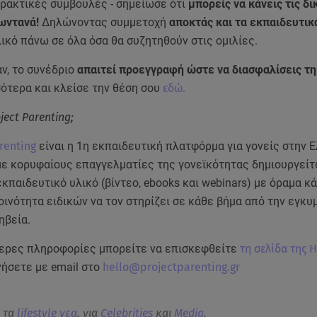
πρακτικές συμβουλές - σημείωσε ότι
μπορείς να κάνεις τις δι
ωντανά!
Δηλώνοντας συμμετοχή
αποκτάς και τα εκπαιδευτικ
ικό πάνω σε όλα όσα θα συζητηθούν στις ομιλίες.
ν, το συνέδριο
απαιτεί προεγγραφή ώστε να διασφαλίσεις τη
ότερα και κλείσε την θέση σου
εδώ.
oject Parenting;
renting
είναι η 1η εκπαιδευτική πλατφόρμα για γονείς στην Ε
με κορυφαίους επαγγελματίες της γονεϊκότητας δημιουργείτ
κπαιδευτικό υλικό (βίντεο, ebooks και webinars) με όραμα κ
κοινότητα ειδικών να τον στηρίζει σε κάθε βήμα από την εγκ
ηβεία.
τερες πληροφορίες μπορείτε να επισκεφθείτε
τη σελίδα της 
νήσετε με email στο
hello@projectparenting.gr
α τα
lifestyle νεα
, για
Celebrities
και
Media
.