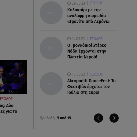
29.05.23
ΕΞΟΔΟΣ
Καλοκαίρι με την
ανάλαφρη κωμωδία
«Γρανίτα από Λεμόνι»
14.03.23
ΕΞΟΔΟΣ
Οι μοναδικοί Στέρεο
Νόβα έρχονται στην
Πλατεία Νερού!
16.05.22
ΕΞΟΔΟΣ
Akropoditi DanceFest: Το
Φεστιβάλ έρχεται τον
Ιούλιο στη Σύρο!
ΕΞΟΔΟΣ
ας: Δύο
ες για το
Προβολή
5 από 15