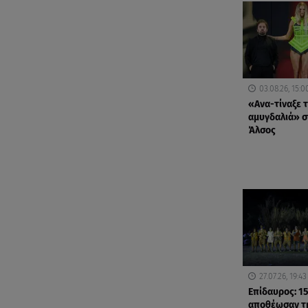
03.08.26, 15:0
«Ανα-τίναξε 
αμυγδαλιά» σ
Άλσος
27.07.26, 19:43
Επίδαυρος: 1
αποθέωσαν τ