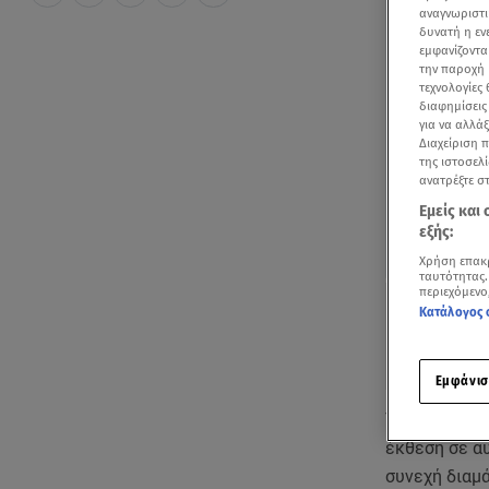
αναγνωριστι
δυνατή η ε
εμφανίζοντα
την παροχή 
τεχνολογίες
διαφημίσεις
για να αλλά
Διαχείριση 
της ιστοσελί
ανατρέξτε σ
Εμείς και
εξής:
Χρήση επακ
ταυτότητας.
περιεχόμενο
Κατάλογος 
Εμφάνισ
Τα παιδιά μα
έκθεση σε αυ
συνεχή διαμά