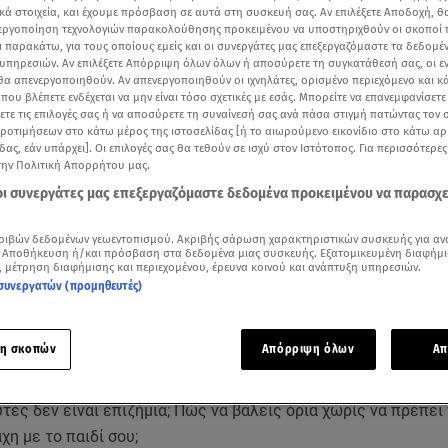
κά στοιχεία, και έχουμε πρόσβαση σε αυτά στη συσκευή σας. Αν επιλέξετε Αποδοχή, θ
νεργοποίηση τεχνολογιών παρακολούθησης προκειμένου να υποστηριχθούν οι σκοποί
ι παρακάτω, για τους οποίους εμείς και οι συνεργάτες μας επεξεργαζόμαστε τα δεδομέ
υπηρεσιών. Αν επιλέξετε Απόρριψη όλων όλων ή αποσύρετε τη συγκατάθεσή σας, οι ε
 θα απενεργοποιηθούν. Αν απενεργοποιηθούν οι ιχνηλάτες, ορισμένο περιεχόμενο και κά
 που βλέπετε ενδέχεται να μην είναι τόσο σχετικές με εσάς. Μπορείτε να επανεμφανίσετ
ξετε τις επιλογές σας ή να αποσύρετε τη συναίνεσή σας ανά πάσα στιγμή πατώντας τον
προτιμήσεων στο κάτω μέρος της ιστοσελίδας [ή το αιωρούμενο εικονίδιο στο κάτω α
δας, εάν υπάρχει]. Οι επιλογές σας θα τεθούν σε ισχύ στον Ιστότοπος. Για περισσότερε
την Πολιτική Απορρήτου μας.
 οι συνεργάτες μας επεξεργαζόμαστε δεδομένα προκειμένου να παρασχ
ριβών δεδομένων γεωεντοπισμού. Ακριβής σάρωση χαρακτηριστικών συσκευής για αν
 Αποθήκευση ή/και πρόσβαση στα δεδομένα μιας συσκευής. Εξατομικευμένη διαφήμι
, μέτρηση διαφήμισης και περιεχομένου, έρευνα κοινού και ανάπτυξη υπηρεσιών.
Δείτε περισσότερα άρθρα μας στα αποτελέσματα αναζήτησης
συνεργατών (προμηθευτές)
Add star.gr on Google
η σκοπών
Απόρριψη όλων
Απ
ς γεννήθηκαν σε έναν κόσμο γεμάτο οθόνες. Πώς να διασφαλί
τές δεν είναι επιζήμια; Πώς να βάλεις όρια χωρίς να πρέπει 
χη με το παιδί σου;