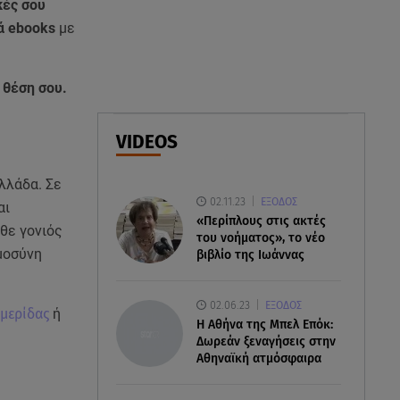
κές σου
Σίσσυ Χρηστίδου: Πιο όμορφη
ά ebooks
με
και λαμπερή κι από το
ηλιοβασίλεμα στα Χανιά!
 θέση σου.
05.08.26 , 22:36
Μακελειό σε σπίτι στη Βόρεια
Καρολίνα: Νεκρά τρία μέλη
VIDEOS
οικογένειας
λλάδα. Σε
05.08.26 , 22:35
02.11.23
ΕΞΟΔΟΣ
αι
Αλεξάνδρα Νίκα: Η... χρυσή ώρα
«Περίπλους στις ακτές
άθε γονιός
στο σκάφος με την καλύτερη
του νοήματος», το νέο
παρέα!
υμοσύνη
βιβλίο της Ιωάννας
02.06.23
ΕΞΟΔΟΣ
Ημερίδας
ή
H Αθήνα της Μπελ Επόκ:
Δωρεάν ξεναγήσεις στην
Αθηναϊκή ατμόσφαιρα