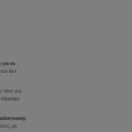
06.08.26 , 07:29
Φωτιά τώρα στη Σητεία - Ήχησε
το 112
06.08.26 , 03:00
Εορτολόγιο: Ποιοι γιορτάζουν
στις 6 Αυγούστου
05.08.26 , 23:39
 για να
Άριελ Κωνσταντινίδη:
 του δεν
«Αντιμετωπίζουν τον Γιάννη
Παπαμιχαήλ ως "Γιαννάκη"»
ς τους για
05.08.26 , 23:20
 σύμμαχο,
Η Μέγκαν Μαρκλ έγινε 45! Ο
ξέφρενος χορός με τιάρα μέσα
στο σπίτι της
ιαδικτυακής
λίες, με
05.08.26 , 23:00