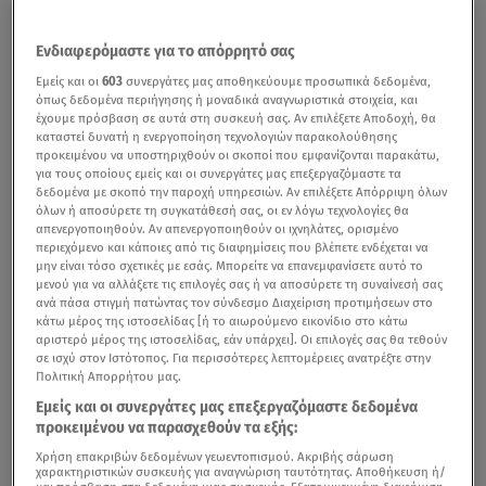
Ενδιαφερόμαστε για το απόρρητό σας
Εμείς και οι
603
συνεργάτες μας αποθηκεύουμε προσωπικά δεδομένα,
όπως δεδομένα περιήγησης ή μοναδικά αναγνωριστικά στοιχεία, και
έχουμε πρόσβαση σε αυτά στη συσκευή σας. Αν επιλέξετε Αποδοχή, θα
καταστεί δυνατή η ενεργοποίηση τεχνολογιών παρακολούθησης
προκειμένου να υποστηριχθούν οι σκοποί που εμφανίζονται παρακάτω,
για τους οποίους εμείς και οι συνεργάτες μας επεξεργαζόμαστε τα
δεδομένα με σκοπό την παροχή υπηρεσιών. Αν επιλέξετε Απόρριψη όλων
όλων ή αποσύρετε τη συγκατάθεσή σας, οι εν λόγω τεχνολογίες θα
απενεργοποιηθούν. Αν απενεργοποιηθούν οι ιχνηλάτες, ορισμένο
περιεχόμενο και κάποιες από τις διαφημίσεις που βλέπετε ενδέχεται να
μην είναι τόσο σχετικές με εσάς. Μπορείτε να επανεμφανίσετε αυτό το
μενού για να αλλάξετε τις επιλογές σας ή να αποσύρετε τη συναίνεσή σας
ανά πάσα στιγμή πατώντας τον σύνδεσμο Διαχείριση προτιμήσεων στο
κάτω μέρος της ιστοσελίδας [ή το αιωρούμενο εικονίδιο στο κάτω
αριστερό μέρος της ιστοσελίδας, εάν υπάρχει]. Οι επιλογές σας θα τεθούν
σε ισχύ στον Ιστότοπος. Για περισσότερες λεπτομέρειες ανατρέξτε στην
Πολιτική Απορρήτου μας.
Εμείς και οι συνεργάτες μας επεξεργαζόμαστε δεδομένα
προκειμένου να παρασχεθούν τα εξής:
Χρήση επακριβών δεδομένων γεωεντοπισμού. Ακριβής σάρωση
χαρακτηριστικών συσκευής για αναγνώριση ταυτότητας. Αποθήκευση ή/