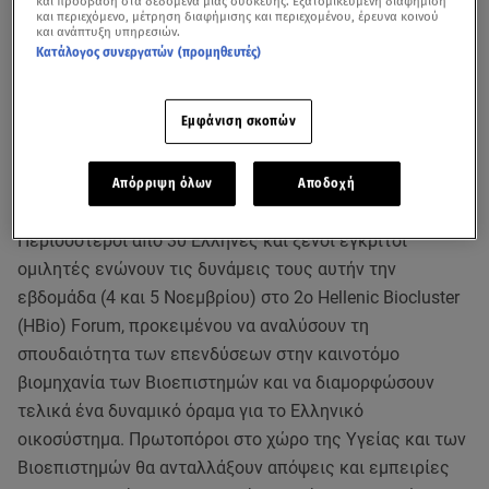
και πρόσβαση στα δεδομένα μιας συσκευής. Εξατομικευμένη διαφήμιση
και περιεχόμενο, μέτρηση διαφήμισης και περιεχομένου, έρευνα κοινού
και ανάπτυξη υπηρεσιών.
Κατάλογος συνεργατών (προμηθευτές)
Εμφάνιση σκοπών
Απόρριψη όλων
Αποδοχή
Περισσότεροι από 30 Έλληνες και ξένοι έγκριτοι
ομιλητές ενώνουν τις δυνάμεις τους αυτήν την
εβδομάδα (4 και 5 Νοεμβρίου) στο 2ο Hellenic Biocluster
(HBio) Forum, προκειμένου να αναλύσουν τη
σπουδαιότητα των επενδύσεων στην καινοτόμο
βιομηχανία των Βιοεπιστημών και να διαμορφώσουν
τελικά ένα δυναμικό όραμα για τo Ελληνικό
οικοσύστημα. Πρωτοπόροι στο χώρο της Υγείας και των
Βιοεπιστημών θα ανταλλάξουν απόψεις και εμπειρίες