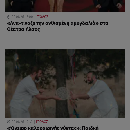
03.08.26, 15:00
ΕΞΟΔΟΣ
«Ανα-τίναξε την ανθισμένη αμυγδαλιά» στο
Θέατρο Άλσος
03.08.26, 10:43
ΕΞΟΔΟΣ
«Όνειρο καλοκαιρινής νύχτας»: Παιδκή