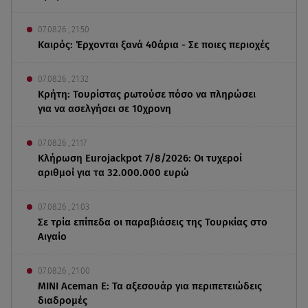
07.08.26 , 21:50
Καιρός: Έρχονται ξανά 40άρια - Σε ποιες περιοχές
07.08.26 , 21:32
Κρήτη: Τουρίστας ρωτούσε πόσο να πληρώσει
για να ασελγήσει σε 10χρονη
07.08.26 , 21:17
Κλήρωση Eurojackpot 7/8/2026: Οι τυχεροί
αριθμοί για τα 32.000.000 ευρώ
07.08.26 , 21:03
Σε τρία επίπεδα οι παραβιάσεις της Τουρκίας στο
Αιγαίο
07.08.26 , 21:00
MINI Aceman E: Τα αξεσουάρ για περιπετειώδεις
διαδρομές