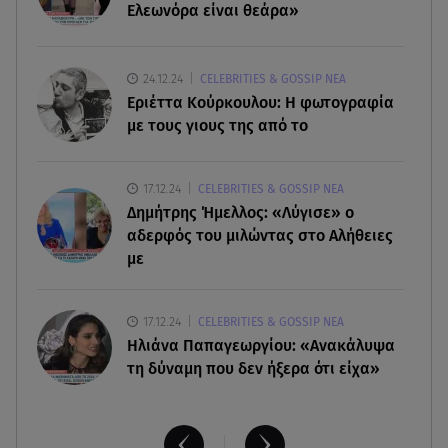
- Σηκώθηκαν εναέρια μέσα
Ελεωνόρα είναι θεάρα»
07.08.26 , 18:34
Έξοδος Αυγούστου: Στο 100% η πληρότητα για
24.12.24
CELEBRITIES & GOSSIP ΝΕΑ
Κυκλάδες
Εριέττα Κούρκουλου: Η φωτογραφία
με τους γιους της από το
07.08.26 , 17:44
Παιδικοί σταθμοί: Πότε βγαίνουν τα προσωρινά
17.12.24
CELEBRITIES & GOSSIP ΝΕΑ
αποτελέσματα
Δημήτρης Ήμελλος: «Λύγισε» ο
αδερφός του μιλώντας στο Αλήθειες
με
17.12.24
CELEBRITIES & GOSSIP ΝΕΑ
Ηλιάνα Παπαγεωργίου: «Ανακάλυψα
τη δύναμη που δεν ήξερα ότι είχα»