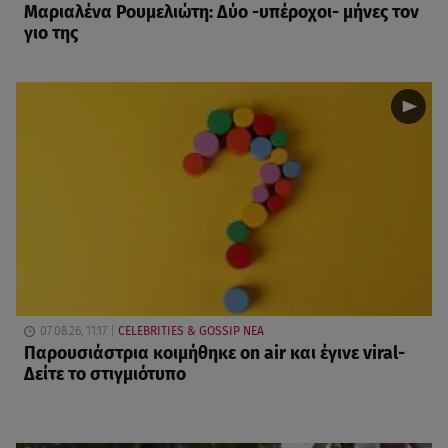
Μαριαλένα Ρουμελιώτη: Δύο -υπέροχοι- μήνες τον
γιο της
07.08.26, 11:17
CELEBRITIES & GOSSIP ΝΕΑ
Παρουσιάστρια κοιμήθηκε on air και έγινε viral-
Δείτε το στιγμιότυπο