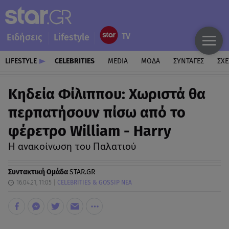
Ειδήσεις
Lifestyle
LIFESTYLE
CELEBRITIES
MEDIA
ΜΟΔΑ
ΣΥΝΤΑΓΕΣ
ΣΧΕ
Κηδεία Φίλιππου: Χωριστά θα
περπατήσουν πίσω από το
φέρετρο William - Harry
H ανακοίνωση του Παλατιού
Συντακτική Ομάδα
STAR.GR
16.04.21, 11:05
CELEBRITIES & GOSSIP ΝΕΑ