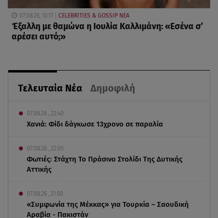
07.08.26, 10:17
CELEBRITIES & GOSSIP ΝΕΑ
Έξαλλη με θαμώνα η Ιουλία Καλλιμάνη: «Εσένα σ’
αρέσει αυτό;»
Τελευταία Νέα
Δημοφιλή
07.08.26 , 22:40
Χανιά: Φίδι δάγκωσε 13χρονο σε παραλία
07.08.26 , 22:05
Φωτιές: Στάχτη Το Πράσινο Στολίδι Της Δυτικής
Αττικής
07.08.26 , 21:50
«Συμφωνία της Μέκκας» για Τουρκία – Σαουδική
Αραβία - Πακιστάν