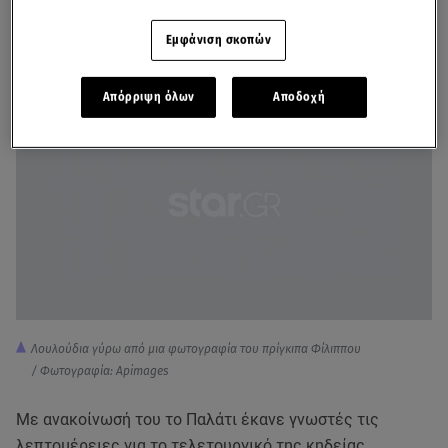
είναι εκείνη που θα δώσει λύση στα περίπλοκα
ζητήματα που δημιουργούνται ενόψει της κηδείας του
Εμφάνιση σκοπών
συζύγου της.
Απόρριψη όλων
Αποδοχή
Λουλούδια γύρω από μια φωτογραφία του πρίγκιπα Φίλιππου
/ Φωτογραφία: Αpimages
Με ανακοίνωσή του το Παλάτι έκανε γνωστές τις
λεπτομέρειες για το τελετουργικό της κηδείας.