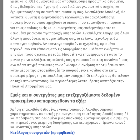
Εμείς και οι
603
συνεργάτες μας αποθηκεύουμε προσωπικά δεδομένα,
όπως δεδομένα περιήγησης ή μοναδικά αναγνωριστικά στοιχεία, και
έχουμε πρόσβαση σε αυτά στη συσκευή σας. Αν επιλέξετε Αποδοχή, θα
καταστεί δυνατή η ενεργοποίηση τεχνολογιών παρακολούθησης
προκειμένου να υποστηριχθούν οι σκοποί που εμφανίζονται παρακάτω,
για τους οποίους εμείς και οι συνεργάτες μας επεξεργαζόμαστε τα
δεδομένα με σκοπό την παροχή υπηρεσιών. Αν επιλέξετε Απόρριψη όλων
όλων ή αποσύρετε τη συγκατάθεσή σας, οι εν λόγω τεχνολογίες θα
απενεργοποιηθούν. Αν απενεργοποιηθούν οι ιχνηλάτες, ορισμένο
περιεχόμενο και κάποιες από τις διαφημίσεις που βλέπετε ενδέχεται να
Τα βλέμματα όλων είναι στραμμένα στη Μεγάλη
μην είναι τόσο σχετικές με εσάς. Μπορείτε να επανεμφανίσετε αυτό το
Βρετανία, αφού το Σάββατο θα γίνει η κηδεία του
μενού για να αλλάξετε τις επιλογές σας ή να αποσύρετε τη συναίνεσή σας
ανά πάσα στιγμή πατώντας τον σύνδεσμο Διαχείριση προτιμήσεων στο
πρίγκιπα Φίλιππου, ο οποίος πέθανε σε ηλικία 99 ετών.
κάτω μέρος της ιστοσελίδας [ή το αιωρούμενο εικονίδιο στο κάτω
αριστερό μέρος της ιστοσελίδας, εάν υπάρχει]. Οι επιλογές σας θα τεθούν
σε ισχύ στον Ιστότοπος. Για περισσότερες λεπτομέρειες ανατρέξτε στην
Πολιτική Απορρήτου μας.
Στις 17/4 η κηδεία του πρίγκιπα Φίλιππου - Κάρολος:
Εμείς και οι συνεργάτες μας επεξεργαζόμαστε δεδομένα
«Μου λείπει πάρα πολύ»
προκειμένου να παρασχεθούν τα εξής:
Χρήση επακριβών δεδομένων γεωεντοπισμού. Ακριβής σάρωση
Η τελετή θα μεταδοθεί σε live streaming και στην
χαρακτηριστικών συσκευής για αναγνώριση ταυτότητας. Αποθήκευση ή/
και πρόσβαση στα δεδομένα μιας συσκευής. Εξατομικευμένη διαφήμιση
Ελλάδα με έκτακτη εκπομπή από την ΕΡΤ1.
και περιεχόμενο, μέτρηση διαφήμισης και περιεχομένου, έρευνα κοινού
και ανάπτυξη υπηρεσιών.
Η
βασίλισσα Ελισάβετ
φαίνεται ότι παρά το πένθος της
Κατάλογος συνεργατών (προμηθευτές)