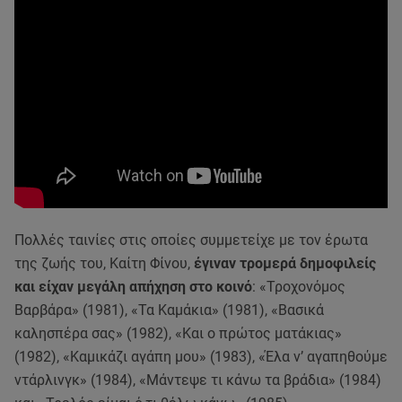
Πολλές ταινίες στις οποίες συμμετείχε με τον έρωτα
της ζωής του, Καίτη Φίνου,
έγιναν τρομερά δημοφιλείς
και είχαν μεγάλη απήχηση στο κοινό
: «Τροχονόμος
Βαρβάρα» (1981), «Τα Καμάκια» (1981), «Βασικά
καλησπέρα σας» (1982), «Και ο πρώτος ματάκιας»
(1982), «Καμικάζι αγάπη μου» (1983), «Έλα ν’ αγαπηθούμε
ντάρλινγκ» (1984), «Μάντεψε τι κάνω τα βράδια» (1984)