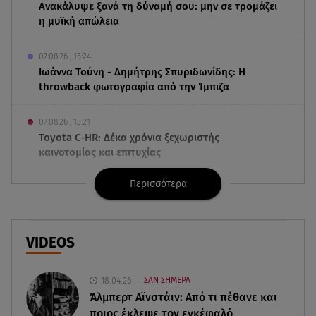
Ανακάλυψε ξανά τη δύναμή σου: μην σε τρομάζει
η μυϊκή απώλεια
07.08.26 , 15:24
Ιωάννα Τούνη - Δημήτρης Σπυριδωνίδης: Η
throwback φωτογραφία από την Ίμπιζα
07.08.26 , 15:21
Toyota C-HR: Δέκα χρόνια ξεχωριστής
καινοτομίας και επιτυχίας
Περισσότερα
07.08.26 , 15:09
Τροχαίο Σέρρες: «Δεν πρόλαβα να κάνω κάτι κι
έπεσε πάνω μου»
VIDEOS
07.08.26 , 14:49
Πέθανε η δημοσιογράφος και πρώην σύζυγος
18.04.26
ΣΑΝ ΣΗΜΕΡΑ
του Βασίλη Χιώτη, Χριστίνα Πιτουρά
Άλμπερτ Αϊνστάιν: Από τι πέθανε και
ποιος έκλεψε τον εγκέφαλό