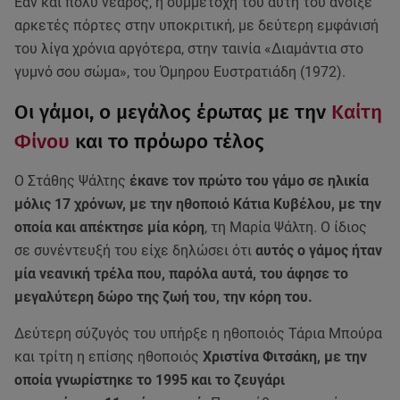
Εάν και πολύ νεαρός, η συμμετοχή του αυτή του άνοιξε
αρκετές πόρτες στην υποκριτική, με δεύτερη εμφάνισή
του λίγα χρόνια αργότερα, στην ταινία «Διαμάντια στο
γυμνό σου σώμα», του Όμηρου Ευστρατιάδη (1972).
Οι γάμοι, ο μεγάλος έρωτας με την
Καίτη
Φίνου
και το πρόωρο τέλος
Ο Στάθης Ψάλτης
έκανε τον πρώτο του γάμο σε ηλικία
μόλις 17 χρόνων, με την ηθοποιό Κάτια Κυβέλου, με την
οποία και απέκτησε μία κόρη
, τη Μαρία Ψάλτη. Ο ίδιος
σε συνέντευξή του είχε δηλώσει ότι
αυτός ο γάμος ήταν
μία νεανική τρέλα που, παρόλα αυτά, του άφησε το
μεγαλύτερη δώρο της ζωή του, την κόρη του.
Δεύτερη σύζυγός του υπήρξε η ηθοποιός Τάρια Μπούρα
και τρίτη η επίσης ηθοποιός
Χριστίνα Φιτσάκη, με την
οποία γνωρίστηκε το 1995 και το ζευγάρι