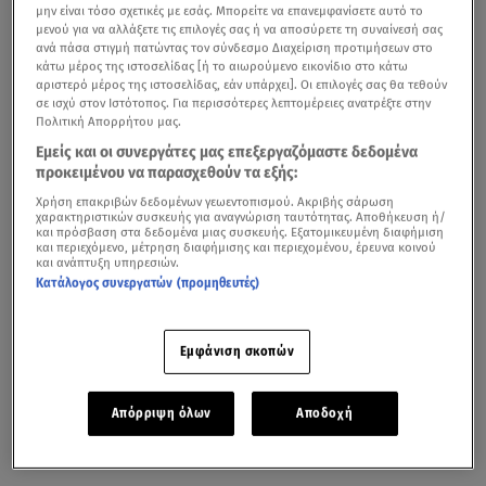
να κάνει επιθεώρηση και ανάλαφρες κινηματογραφικές
μην είναι τόσο σχετικές με εσάς. Μπορείτε να επανεμφανίσετε αυτό το
κωμωδίες.
μενού για να αλλάξετε τις επιλογές σας ή να αποσύρετε τη συναίνεσή σας
ανά πάσα στιγμή πατώντας τον σύνδεσμο Διαχείριση προτιμήσεων στο
κάτω μέρος της ιστοσελίδας [ή το αιωρούμενο εικονίδιο στο κάτω
αριστερό μέρος της ιστοσελίδας, εάν υπάρχει]. Οι επιλογές σας θα τεθούν
σε ισχύ στον Ιστότοπος. Για περισσότερες λεπτομέρειες ανατρέξτε στην
Σάκης Μπουλάς: Είχε πληρώσει στους φίλους του το
Πολιτική Απορρήτου μας.
γεύμα για την κηδεία του
Εμείς και οι συνεργάτες μας επεξεργαζόμαστε δεδομένα
προκειμένου να παρασχεθούν τα εξής:
Όπως είχε σχολιάσει για εκείνον ο θεατρικός κριτικός
Χρήση επακριβών δεδομένων γεωεντοπισμού. Ακριβής σάρωση
Κώστας Γεωργουσόπουλος: «Όταν πρωτοβγήκε στη
χαρακτηριστικών συσκευής για αναγνώριση ταυτότητας. Αποθήκευση ή/
και πρόσβαση στα δεδομένα μιας συσκευής. Εξατομικευμένη διαφήμιση
σκηνή ο Στάθης Ψάλτης ήμουν διθυραμβικός,
αλλά
και περιεχόμενο, μέτρηση διαφήμισης και περιεχομένου, έρευνα κοινού
και ανάπτυξη υπηρεσιών.
έπαιξε Σαίξπηρ και ήταν εκπληκτικό
, επέλεξε να κάνει
Κατάλογος συνεργατών (προμηθευτές)
κάτι άλλο και το έκανε πολύ καλά αυτό που έκανε.
Το
θεωρούσε εύκολο ουσιαστικά για τις δυνατότητές του,
Εμφάνιση σκοπών
δεν κουραζόταν να το κάνει».
Απόρριψη όλων
Αποδοχή