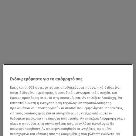
Ενδιαφερόμαστε για το απόρρητό σας
Εμείς και οι
603
συνεργάτες μας αποθηκεύουμε προσωπικά δεδομένα,
όπως δεδομένα περιήγησης ή μοναδικά αναγνωριστικά στοιχεία, και
Σαν σήμερα
στις 27 Φεβρουαρίου του 1951 γεννήθηκε
έχουμε πρόσβαση σε αυτά στη συσκευή σας. Αν επιλέξετε Αποδοχή, θα
καταστεί δυνατή η ενεργοποίηση τεχνολογιών παρακολούθησης
ένας από τους σπουδαιότερους Έλληνες κωμικούς
προκειμένου να υποστηριχθούν οι σκοποί που εμφανίζονται παρακάτω,
ηθοποιούς
της γενιάς του,
που άφησε το στίγμα του στον
για τους οποίους εμείς και οι συνεργάτες μας επεξεργαζόμαστε τα
δεδομένα με σκοπό την παροχή υπηρεσιών. Αν επιλέξετε Απόρριψη όλων
ελληνικό κινηματογράφο
και το θέατρο.
Ο λόγος για τον
όλων ή αποσύρετε τη συγκατάθεσή σας, οι εν λόγω τεχνολογίες θα
Στάθη Ψάλτη
, ο οποίος επέλεξε σε όλη την καριέρα του
απενεργοποιηθούν. Αν απενεργοποιηθούν οι ιχνηλάτες, ορισμένο
περιεχόμενο και κάποιες από τις διαφημίσεις που βλέπετε ενδέχεται να