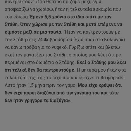
παντρευτούν: «Στο θέατρο παίζαμε μαζί, εγώ
αποφασίζω να χωρίσω, ήταν η τελευταία ευκαιρία που
του έδωσα.
Έμενα 5,5 χρόνια στο ίδιο σπίτι με τον
Στάθη. Όταν χώρισα με τον Στάθη και μετά επέμενε να
είμαστε μαζί σε μια ταινία.
Ήταν να παντρευτούμε με
τον Στάθη στις 24 Φεβρουαρίου. Έχω πάει στο Κολωνάκι
να κάνω πρόβα για το νυφικό. Γυρίζω σπίτι και βλέπω
εκεί τον μάνατζερ του Στάθη, ο οποίος μου λέει ότι με
περιμένει στο δωμάτιο ο Στάθης.
Εκεί ο Στάθης μου λέει
ότι τελικά δεν θα παντρευτούμε.
Η μητέρα μου ήταν στα
τελευταία της, της το είχα πει και έψαχνε τι θα φορέσει.
Αυτό ήταν 1,5 μήνα πριν τον γάμο.
Μου είχε κρύψει ότι
δεν είχε πάρει διαζύγιο από την γυναίκα του και τότε
δεν ήταν γρήγορα τα διαζύγια
».