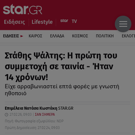
Ειδήσεις
Lifestyle
ΕΙΔΗΣΕΙΣ
ΚΑΙΡΟΣ
ΕΛΛΑΔΑ
ΚΟΣΜΟΣ
ΠΟΛΙΤΙΚΗ
ΕΚΛΟΓ
Στάθης Ψάλτης: Η πρώτη του
συμμετοχή σε ταινία - Ήταν
14 χρόνων!
Είχε αρραβωνιαστεί επτά φορές με γνωστή
ηθοποιό
Επιμέλεια
Νατάσα Κωστάκη
STAR.GR
27.02.26, 09:03
ΣΑΝ ΣΗΜΕΡΑ
Πηγή: Φωτογραφία εξωφύλλου: NDP
Πρώτη Δημοσίευση: 27.02.24, 09:03