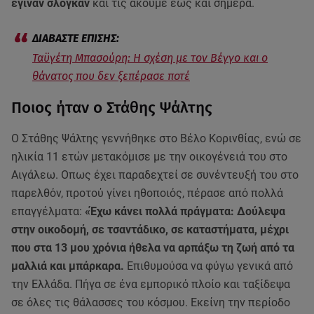
έγιναν σλόγκαν
και τις ακούμε έως και σήμερα.
Ταϋγέτη Μπασούρη: Η σχέση με τον Βέγγο και ο
θάνατος που δεν ξεπέρασε ποτέ
Ποιος ήταν ο Στάθης Ψάλτης
Ο Στάθης Ψάλτης γεννήθηκε στο Βέλο Κορινθίας, ενώ σε
ηλικία 11 ετών μετακόμισε με την οικογένειά του στο
Αιγάλεω. Οπως έχει παραδεχτεί σε συνέντευξή του στο
παρελθόν, προτού γίνει ηθοποιός, πέρασε από πολλά
επαγγέλματα:
«Έχω κάνει πολλά πράγματα: Δούλεψα
στην οικοδομή, σε τσαντάδικο, σε καταστήματα, μέχρι
που στα 13 μου χρόνια ήθελα να αρπάξω τη ζωή από τα
μαλλιά και μπάρκαρα.
Επιθυμούσα να φύγω γενικά από
την Ελλάδα. Πήγα σε ένα εμπορικό πλοίο και ταξίδεψα
σε όλες τις θάλασσες του κόσμου. Εκείνη την περίοδο