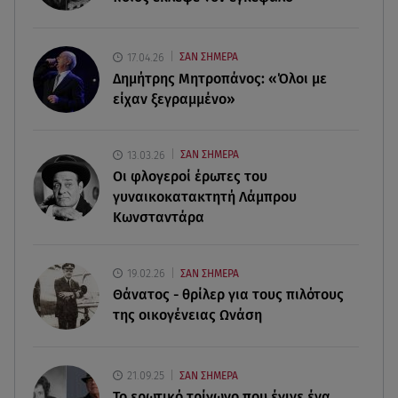
07.08.26 , 14:44
Στεφανίδου: «Κόβει» την ανάσα με το σώμα της -
Οι πόζες με μαγιό
17.04.26
ΣΑΝ ΣΗΜΕΡΑ
Δημήτρης Μητροπάνος: «Όλοι με
07.08.26 , 14:05
είχαν ξεγραμμένο»
Μυστράς: «Τον έβαλα στον καταψύκτη γιατί
ήθελα να τον κρατήσω άφθαρτο»
13.03.26
ΣΑΝ ΣΗΜΕΡΑ
07.08.26 , 14:00
Οι φλογεροί έρωτες του
K-beauty blush: Τα viral ρουζ που υπόσχονται το
γυναικοκατακτητή Λάμπρου
πολυπόθητο κορεάτικο glow
Κωνσταντάρα
07.08.26 , 13:42
Παραλίες: Πάνω από 1.500 έλεγχοι - Στη μάχη
19.02.26
ΣΑΝ ΣΗΜΕΡΑ
drones και νέες τεχνολογίες
Θάνατος - θρίλερ για τους πιλότους
της οικογένειας Ωνάση
21.09.25
ΣΑΝ ΣΗΜΕΡΑ
Το ερωτικό τρίγωνο που έγινε ένα