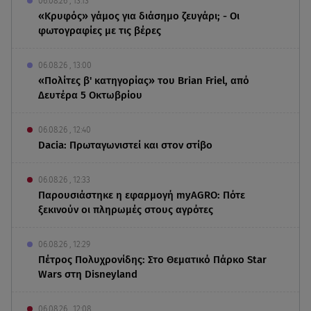
06.08.26 , 13:13
«Κρυφός» γάμος για διάσημο ζευγάρι; - Οι
φωτογραφίες με τις βέρες
06.08.26 , 13:00
«Πολίτες β' κατηγορίας» του Brian Friel, από
Δευτέρα 5 Οκτωβρίου
06.08.26 , 12:40
Dacia: Πρωταγωνιστεί και στον στίβο
06.08.26 , 12:33
Παρουσιάστηκε η εφαρμογή myAGRO: Πότε
ξεκινούν οι πληρωμές στους αγρότες
06.08.26 , 12:29
Πέτρος Πολυχρονίδης: Στο Θεματικό Πάρκο Star
Wars στη Disneyland
06.08.26 , 12:08