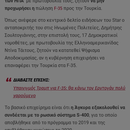
των ΗΠΑ
με πρωτοβουλία τους, ζητούν
να μην
προχωρήσει η
πώληση
F-35
προς την Τουρκία.
Όπως ανέφερε στο κεντρικό δελτίο ειδήσεων του Star o
ανταποκριτής του στις Ηνωμένες Πολιτείες, Δημήτρης
Σουλτογιάννης, στην επιστολή τους, 17 Δημοκρατικοί
νομοθέτες, με πρωτοβουλία της Ελληνοαμερικανίδας
Ντίνα Τάιτους, ζητούν να κατατεθεί Ψήφισμα
Αποδοκιμασίας, αν η κυβέρνηση επιχειρήσει να
επαναφέρει την Τουρκία στα F-35.
Yπαινιγμός Τραμπ για F-35: θα κάνω τον Ερντογάν πολύ
χαρούμενο
Το βασικό επιχείρημα είναι ότι
η Άγκυρα εξακολουθεί να
συνδέεται με το ρωσικό σύστημα S-400
, για το οποίο
αποβλήθηκε από το πρόγραμμα το 2019 και της