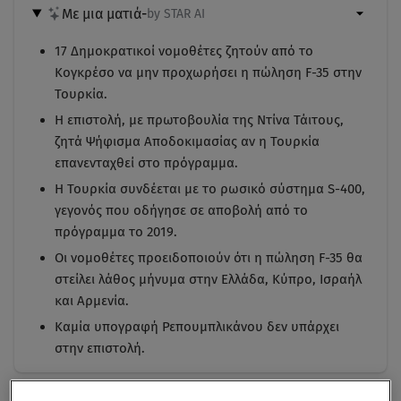
Με μια ματιά
-
by STAR AI
17 Δημοκρατικοί νομοθέτες ζητούν από το
Κογκρέσο να μην προχωρήσει η πώληση F-35 στην
Τουρκία.
Η επιστολή, με πρωτοβουλία της Ντίνα Τάιτους,
ζητά Ψήφισμα Αποδοκιμασίας αν η Τουρκία
επανενταχθεί στο πρόγραμμα.
Η Τουρκία συνδέεται με το ρωσικό σύστημα S-400,
γεγονός που οδήγησε σε αποβολή από το
πρόγραμμα το 2019.
Οι νομοθέτες προειδοποιούν ότι η πώληση F-35 θα
στείλει λάθος μήνυμα στην Ελλάδα, Κύπρο, Ισραήλ
και Αρμενία.
Καμία υπογραφή Ρεπουμπλικάνου δεν υπάρχει
στην επιστολή.