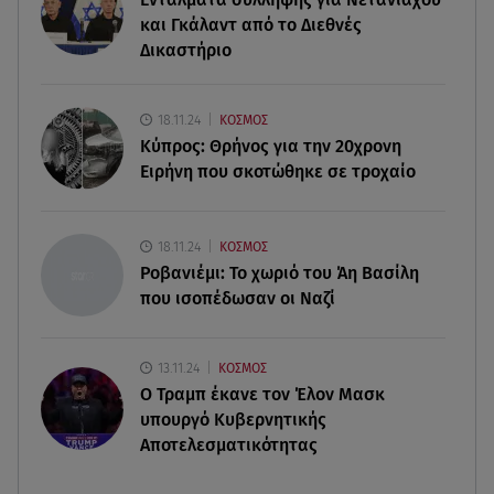
06.08.26 , 11:28
και Γκάλαντ από το Διεθνές
Αλεξάνδρου σε Ελληνίδου: «Πόσο πιο πάνω
Δικαστήριο
απ΄την πίστα το θες;»
06.08.26 , 11:17
18.11.24
ΚΟΣΜΟΣ
Στην παραλία η Αποστολία Ζώη: « Γεμάτη
Κύπρος: Θρήνος για την 20χρονη
αλμύρα»
Ειρήνη που σκοτώθηκε σε τροχαίο
06.08.26 , 11:17
Kymco Agility NX 125 Τοp Case: Η τιμή του νέου
18.11.24
ΚΟΣΜΟΣ
μοντέλου
Ροβανιέμι: Το χωριό του Άη Βασίλη
που ισοπέδωσαν οι Ναζί
13.11.24
ΚΟΣΜΟΣ
O Τραμπ έκανε τον Έλον Μασκ
υπουργό Κυβερνητικής
Αποτελεσματικότητας