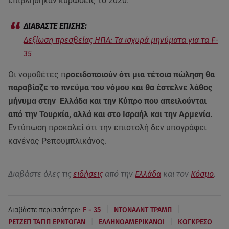
επιβλήθηκαν κυρώσεις το 2020.
Δεξίωση πρεσβείας ΗΠΑ: Τα ισχυρά μηνύματα για τα F-
35
Οι νομοθέτες π
ροειδοποιούν ότι μια τέτοια πώληση θα
παραβίαζε το πνεύμα του νόμου και θα έστελνε λάθος
μήνυμα στην Ελλάδα και την Κύπρο που απειλούνται
από την Τουρκία, αλλά και στο Ισραήλ και την Αρμενία.
Εντύπωση προκαλεί ότι την επιστολή δεν υπογράφει
κανένας Ρεπουμπλικάνος.
Διαβάστε όλες τις
ειδήσεις
από την
Ελλάδα
και τον
Κόσμο
.
|
|
Διαβάστε περισσότερα:
F - 35
ΝΤΟΝΑΛΝΤ ΤΡΑΜΠ
|
|
ΡΕΤΖΕΠ ΤΑΓΙΠ ΕΡΝΤΟΓΑΝ
ΕΛΛΗΝΟΑΜΕΡΙΚΑΝΟΙ
ΚΟΓΚΡΕΣΟ