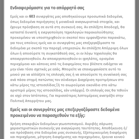
Ενδιαφερόμαστε για το απόρρητό σας
Εμείς και οι
603
συνεργάτες μας αποθηκεύουμε προσωπικά δεδομένα,
όπως δεδομένα περιήγησης ή μοναδικά αναγνωριστικά στοιχεία, και
έχουμε πρόσβαση σε αυτά στη συσκευή σας. Αν επιλέξετε Αποδοχή, θα
καταστεί δυνατή η ενεργοποίηση τεχνολογιών παρακολούθησης
προκειμένου να υποστηριχθούν οι σκοποί που εμφανίζονται παρακάτω,
για τους οποίους εμείς και οι συνεργάτες μας επεξεργαζόμαστε τα
δεδομένα με σκοπό την παροχή υπηρεσιών. Αν επιλέξετε Απόρριψη όλων
όλων ή αποσύρετε τη συγκατάθεσή σας, οι εν λόγω τεχνολογίες θα
απενεργοποιηθούν. Αν απενεργοποιηθούν οι ιχνηλάτες, ορισμένο
περιεχόμενο και κάποιες από τις διαφημίσεις που βλέπετε ενδέχεται να
μην είναι τόσο σχετικές με εσάς. Μπορείτε να επανεμφανίσετε αυτό το
μενού για να αλλάξετε τις επιλογές σας ή να αποσύρετε τη συναίνεσή σας
ανά πάσα στιγμή πατώντας τον σύνδεσμο Διαχείριση προτιμήσεων στο
κάτω μέρος της ιστοσελίδας [ή το αιωρούμενο εικονίδιο στο κάτω
αριστερό μέρος της ιστοσελίδας, εάν υπάρχει]. Οι επιλογές σας θα τεθούν
σε ισχύ στον Ιστότοπος. Για περισσότερες λεπτομέρειες ανατρέξτε στην
Πολιτική Απορρήτου μας.
Εμείς και οι συνεργάτες μας επεξεργαζόμαστε δεδομένα
προκειμένου να παρασχεθούν τα εξής:
Χρήση επακριβών δεδομένων γεωεντοπισμού. Ακριβής σάρωση
χαρακτηριστικών συσκευής για αναγνώριση ταυτότητας. Αποθήκευση ή/
και πρόσβαση στα δεδομένα μιας συσκευής. Εξατομικευμένη διαφήμιση
και περιεχόμενο, μέτρηση διαφήμισης και περιεχομένου, έρευνα κοινού