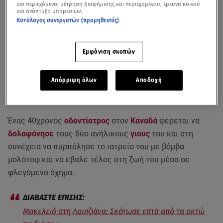
και περιεχόμενο, μέτρηση διαφήμισης και περιεχομένου, έρευνα κοινού
και ανάπτυξη υπηρεσιών.
Κατάλογος συνεργατών (προμηθευτές)
Εμφάνιση σκοπών
Απόρριψη όλων
Αποδοχή
Ένας 40χρονος
οδοντίατρος
στον
Καναδά
φέρεται να
δολοφόνησε
τους δύο ανήλικους
γιους
του και στη
συνέχεια να πυρπόλησε το ιατρείο του με βόμβα
μολότοφ και να έβαλε τέλος στη ζωή του μέσα σε
φλεγόμενο όχημα.
Μακελειό στη Λουιζιάνα: Σκότωσε επτά από τα οκτώ