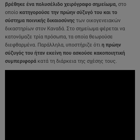
βρέθηκε ένα πολυσέλιδο χειρόγραφο σημείωμα,
στο
οποίο
κατηγορούσε την πρώην σύζυγό του και το
σύστημα ποινικής δικαιοσύνης
των οικογενειακών
δικαστηρίων στον Καναδά. Στο σημείωμα φέρεται να
κατονόμαζε τρία πρόσωπα, τα οποία θεωρούσε
διεφθαρμένα. Παράλληλα, υποστήριζε ότι
η πρώην
σύζυγός του ήταν εκείνη που ασκούσε κακοποιητική
συμπεριφορά
κατά τη διάρκεια της σχέσης τους.