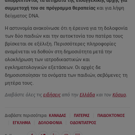
απορρίπτοντας τα αιτήματα της εισαγγελικής αρχής για
συμμετοχή του σε πρόγραμμα θεραπείας
και για λήψη
δείγματος DNA.
Η αστυνομία ανακοίνωσε ότι η έρευνα για τη δολοφονία
των δύο παιδιών και την αυτοκτονία του πατέρα τους
βρίσκεται σε εξέλιξη. Περισσότερες πληροφορίες
αναμένεται να δοθούν στη δημοσιότητα μετά την
ολοκλήρωση των ιατροδικαστικών και
εγκληματολογικών εξετάσεων. Οι αρχές δε
δημοσιοποίησαν τα ονόματα των παιδιών, σεβόμενες τη
μητέρα τους.
Διαβάστε όλες τις
ειδήσεις
από την
Ελλάδα
και τον
Κόσμο
.
|
|
Διαβάστε περισσότερα:
ΚΑΝΑΔΑΣ
ΠΑΤΕΡΑΣ
ΠΑΙΔΟΚΤΟΝΟΣ
|
|
|
ΕΓΚΛΗΜΑ
ΔΟΛΟΦΟΝΙΑ
ΟΔΟΝΤΙΑΤΡΟΣ