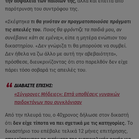
την ασφάλεια των παιδιών της,
αλλά και έπειτα από
παρότρυνση του συντρόφου της.
«Σκέφτηκα
τι θα γινόταν αν πραγματοποιούσε πράγματι
τις απειλές του.
Ποιος θα φρόντιζε τα παιδιά μου, αν
συνέβαινε κάτι σε εμένα;»
, είπε η μητέρα ενώπιον του
δικαστηρίου. «Δεν γνώριζα τι θα μπορούσε να συμβεί.
Δεν ήθελα να ζω άλλο με αυτή την αβεβαιότητα»,
πρόσθεσε, διευκρινίζοντας ότι στο παρελθόν δεν είχε
πάρει τόσο σοβαρά τις απειλές του.
«Σύγχρονες Μήδειες»: Επτά υποθέσεις γυναικών
παιδοκτόνων που συγκλόνισαν
Από την πλευρά του, ο 40χρονος δήλωσε στον δικαστή
ότι
δεν είχε τίποτα να πει σχετικά με τις κατηγορίες.
Το
δικαστήριο του επέβαλε τελικά 12 μήνες επιτήρησης,