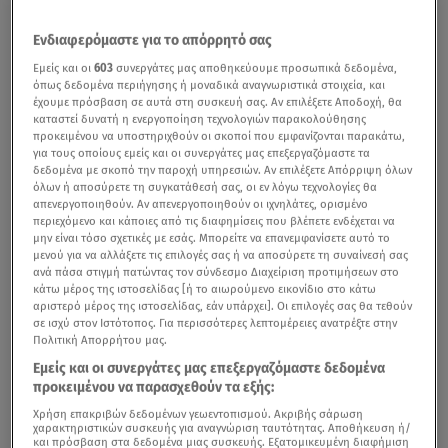
Ενδιαφερόμαστε για το απόρρητό σας
Εμείς και οι
603
συνεργάτες μας αποθηκεύουμε προσωπικά δεδομένα,
όπως δεδομένα περιήγησης ή μοναδικά αναγνωριστικά στοιχεία, και
έχουμε πρόσβαση σε αυτά στη συσκευή σας. Αν επιλέξετε Αποδοχή, θα
καταστεί δυνατή η ενεργοποίηση τεχνολογιών παρακολούθησης
προκειμένου να υποστηριχθούν οι σκοποί που εμφανίζονται παρακάτω,
για τους οποίους εμείς και οι συνεργάτες μας επεξεργαζόμαστε τα
δεδομένα με σκοπό την παροχή υπηρεσιών. Αν επιλέξετε Απόρριψη όλων
όλων ή αποσύρετε τη συγκατάθεσή σας, οι εν λόγω τεχνολογίες θα
απενεργοποιηθούν. Αν απενεργοποιηθούν οι ιχνηλάτες, ορισμένο
περιεχόμενο και κάποιες από τις διαφημίσεις που βλέπετε ενδέχεται να
μην είναι τόσο σχετικές με εσάς. Μπορείτε να επανεμφανίσετε αυτό το
μενού για να αλλάξετε τις επιλογές σας ή να αποσύρετε τη συναίνεσή σας
ανά πάσα στιγμή πατώντας τον σύνδεσμο Διαχείριση προτιμήσεων στο
κάτω μέρος της ιστοσελίδας [ή το αιωρούμενο εικονίδιο στο κάτω
αριστερό μέρος της ιστοσελίδας, εάν υπάρχει]. Οι επιλογές σας θα τεθούν
σε ισχύ στον Ιστότοπος. Για περισσότερες λεπτομέρειες ανατρέξτε στην
Πολιτική Απορρήτου μας.
Εμείς και οι συνεργάτες μας επεξεργαζόμαστε δεδομένα
προκειμένου να παρασχεθούν τα εξής:
Χρήση επακριβών δεδομένων γεωεντοπισμού. Ακριβής σάρωση
χαρακτηριστικών συσκευής για αναγνώριση ταυτότητας. Αποθήκευση ή/
και πρόσβαση στα δεδομένα μιας συσκευής. Εξατομικευμένη διαφήμιση