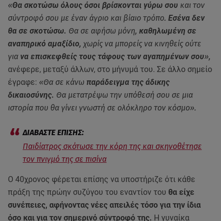
«
Θα σκοτώσω όλους όσοι βρίσκονται γύρω σου
και τον
σύντροφό σου με έναν άγριο και βίαιο τρόπο.
Εσένα δεν
θα σε σκοτώσω.
Θα σε αφήσω μόνη,
καθηλωμένη σε
αναπηρικό αμαξίδιο,
χωρίς να μπορείς να κινηθείς ούτε
για
να επισκεφθείς τους τάφους των αγαπημένων σου
»,
ανέφερε, μεταξύ άλλων, στο μήνυμά του. Σε άλλο σημείο
έγραφε:
«Θα σε κάνω
παράδειγμα της άδικης
δικαιοσύνης.
Θα μετατρέψω την υπόθεσή σου σε μια
ιστορία που θα γίνει γνωστή σε ολόκληρο τον κόσμο».
Παιδίατρος σκότωσε την κόρη της και σκηνοθέτησε
τον πνιγμό της σε πισίνα
Ο 40χρονος φέρεται επίσης να υποστήριζε ότι κάθε
πράξη της πρώην συζύγου του εναντίον του
θα είχε
συνέπειες, αφήνοντας νέες απειλές τόσο για την ίδια
όσο και για τον σημερινό σύντροφό της.
Η γυναίκα