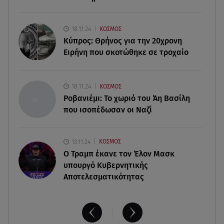
Αδιάβροχη μάσκαρα: αφαίρεσε την χωρίς να
ταλαιπωρείς τις βλεφερίδες σου
18.11.24
ΚΟΣΜΟΣ
09.08.26 , 13:47
Κύπρος: Θρήνος για την 20χρονη
Χούθι: «Χτύπησαν» διυλιστήριο της Aramco στη
Ειρήνη που σκοτώθηκε σε τροχαίο
Σαουδική Αραβία
09.08.26 , 13:31
18.11.24
ΚΟΣΜΟΣ
Μήλος: Ελικόπτερο προσγειώθηκε στο
Ροβανιέμι: Το χωριό του Άη Βασίλη
Σαρακήνικο
που ισοπέδωσαν οι Ναζί
13.11.24
ΚΟΣΜΟΣ
O Τραμπ έκανε τον Έλον Μασκ
υπουργό Κυβερνητικής
Αποτελεσματικότητας