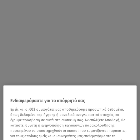
Ενδιαφερόμαστε για το απόρρητό σας
Εμείς και οι
603
συνεργάτες μας αποθηκεύουμε προσωπικά δεδομένα,
όπως δεδομένα περιήγησης ή μοναδικά αναγνωριστικά στοιχεία, και
έχουμε πρόσβαση σε αυτά στη συσκευή σας. Αν επιλέξετε Αποδοχή, θα
καταστεί δυνατή η ενεργοποίηση τεχνολογιών παρακολούθησης
προκειμένου να υποστηριχθούν οι σκοποί που εμφανίζονται παρακάτω,
για τους οποίους εμείς και οι συνεργάτες μας επεξεργαζόμαστε τα