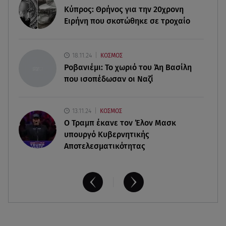
Σύγκρουση ελικοπτέρων: Αυτός είναι ο Έλληνας
Κύπρος: Θρήνος για την 20χρονη
χειριστής που σκοτώθηκε
Ειρήνη που σκοτώθηκε σε τροχαίο
05.08.26 , 20:36
Πόσο καιρό παίρνει σε ένα δάσος να πρασινίσει
18.11.24
ΚΟΣΜΟΣ
ξανά μετά από πυρκαγιά
Ροβανιέμι: Το χωριό του Άη Βασίλη
που ισοπέδωσαν οι Ναζί
13.11.24
ΚΟΣΜΟΣ
O Τραμπ έκανε τον Έλον Μασκ
υπουργό Κυβερνητικής
Αποτελεσματικότητας