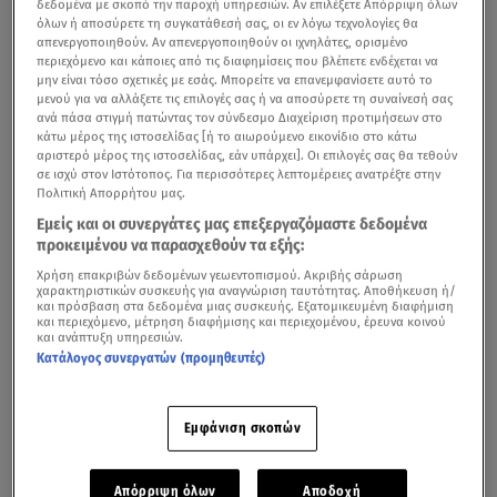
δεδομένα με σκοπό την παροχή υπηρεσιών. Αν επιλέξετε Απόρριψη όλων
όλων ή αποσύρετε τη συγκατάθεσή σας, οι εν λόγω τεχνολογίες θα
απενεργοποιηθούν. Αν απενεργοποιηθούν οι ιχνηλάτες, ορισμένο
περιεχόμενο και κάποιες από τις διαφημίσεις που βλέπετε ενδέχεται να
μην είναι τόσο σχετικές με εσάς. Μπορείτε να επανεμφανίσετε αυτό το
μενού για να αλλάξετε τις επιλογές σας ή να αποσύρετε τη συναίνεσή σας
ανά πάσα στιγμή πατώντας τον σύνδεσμο Διαχείριση προτιμήσεων στο
κάτω μέρος της ιστοσελίδας [ή το αιωρούμενο εικονίδιο στο κάτω
αριστερό μέρος της ιστοσελίδας, εάν υπάρχει]. Οι επιλογές σας θα τεθούν
σε ισχύ στον Ιστότοπος. Για περισσότερες λεπτομέρειες ανατρέξτε στην
Πολιτική Απορρήτου μας.
Εμείς και οι συνεργάτες μας επεξεργαζόμαστε δεδομένα
προκειμένου να παρασχεθούν τα εξής:
Χρήση επακριβών δεδομένων γεωεντοπισμού. Ακριβής σάρωση
χαρακτηριστικών συσκευής για αναγνώριση ταυτότητας. Αποθήκευση ή/
και πρόσβαση στα δεδομένα μιας συσκευής. Εξατομικευμένη διαφήμιση
και περιεχόμενο, μέτρηση διαφήμισης και περιεχομένου, έρευνα κοινού
και ανάπτυξη υπηρεσιών.
Κατάλογος συνεργατών (προμηθευτές)
Εμφάνιση σκοπών
Απόρριψη όλων
Αποδοχή