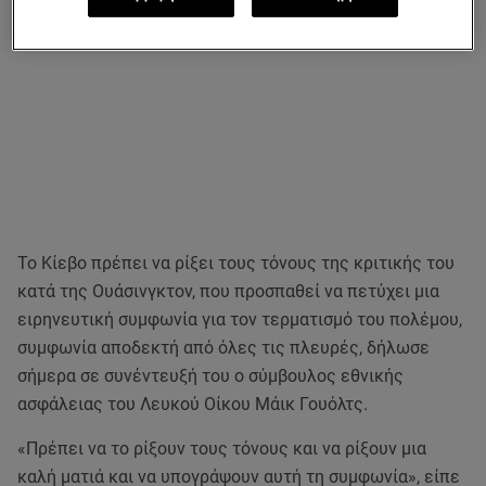
Το Κίεβο πρέπει να ρίξει τους τόνους της κριτικής του
κατά της Ουάσινγκτον, που προσπαθεί να πετύχει μια
ειρηνευτική συμφωνία για τον τερματισμό του πολέμου,
συμφωνία αποδεκτή από όλες τις πλευρές, δήλωσε
σήμερα σε συνέντευξή του ο σύμβουλος εθνικής
ασφάλειας του Λευκού Οίκου Μάικ Γουόλτς.
«Πρέπει να το ρίξουν τους τόνους και να ρίξουν μια
καλή ματιά και να υπογράψουν αυτή τη συμφωνία», είπε