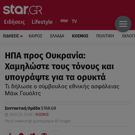
Ειδήσεις
Lifestyle
ΕΙΔΗΣΕΙΣ
ΚΑΙΡΟΣ
ΕΛΛΑΔΑ
ΚΟΣΜΟΣ
ΠΟΛΙΤΙΚΗ
ΕΚΛΟΓ
ΗΠΑ προς Ουκρανία:
Χαμηλώστε τους τόνους και
υπογράψτε για τα ορυκτά
Τι δήλωσε ο σύμβουλος εθνικής ασφάλειας
Μάικ Γουόλτς
Συντακτική Ομάδα
STAR.GR
20.02.25, 20:08
ΚΟΣΜΟΣ
Πηγή: newpost.gr φωτογραφία AP Images