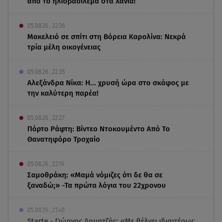
από το ηλιοβασίλεμα στα Χανιά!
05.08.26 , 22:36
Μακελειό σε σπίτι στη Βόρεια Καρολίνα: Νεκρά
τρία μέλη οικογένειας
05.08.26 , 22:35
Αλεξάνδρα Νίκα: Η... χρυσή ώρα στο σκάφος με
την καλύτερη παρέα!
05.08.26 , 22:27
Πόρτο Ράφτη: Bίντεο Ντοκουμέντο Από Το
Θανατηφόρο Τροχαίο
05.08.26 , 22:19
Σαμοθράκη: «Μαμά νόμιζες ότι δε θα σε
ξαναδώ;» -Τα πρώτα λόγια του 22χρονου
05.08.26 , 21:48
Starte - Γιώργος Δουατζής: «Με θέλγει ιδιαιτέρως