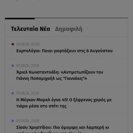
Τελευταία Νέα
Δημοφιλή
06.08.26 , 03:00
Εορτολόγιο: Ποιοι γιορτάζουν στις 6 Αυγούστου
05.08.26 , 23:39
Άριελ Κωνσταντινίδη: «Αντιμετωπίζουν τον
Γιάννη Παπαμιχαήλ ως "Γιαννάκη"»
05.08.26 , 23:20
Η Μέγκαν Μαρκλ έγινε 45! Ο ξέφρενος χορός με
τιάρα μέσα στο σπίτι της
05.08.26 , 23:00
Σίσσυ Χρηστίδου: Πιο όμορφη και λαμπερή κι