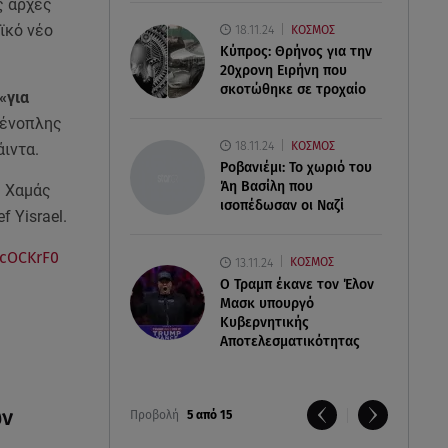
ς αρχές
ϊκό νέο
18.11.24
ΚΟΣΜΟΣ
Κύπρος: Θρήνος για την
20χρονη Ειρήνη που
σκοτώθηκε σε τροχαίο
«για
 ένοπλης
18.11.24
ΚΟΣΜΟΣ
ιντα.
Ροβανιέμι: Το χωριό του
Άη Βασίλη που
η Χαμάς
ισοπέδωσαν οι Ναζί
 Yisrael.
ocOCKrF0
13.11.24
ΚΟΣΜΟΣ
O Τραμπ έκανε τον Έλον
Μασκ υπουργό
Κυβερνητικής
Αποτελεσματικότητας
ων
Προβολή
5 από 15