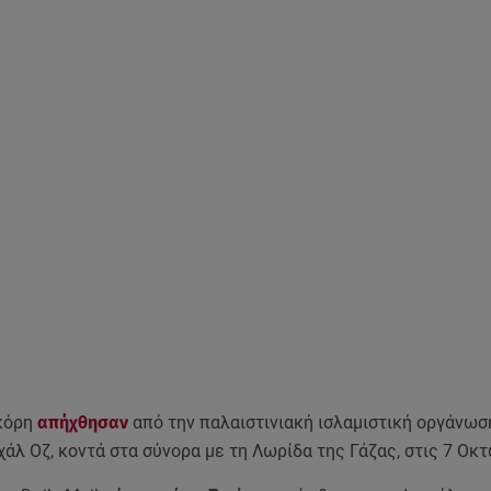
κόρη
απήχθησαν
από την παλαιστινιακή ισλαμιστική οργάνωσ
άλ Οζ, κοντά στα σύνορα με τη Λωρίδα της Γάζας, στις 7 Οκ