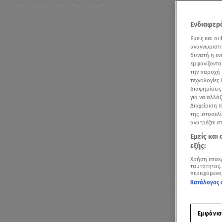
Ενδιαφερό
Εμείς και οι
αναγνωριστι
δυνατή η ε
εμφανίζοντα
την παροχή 
τεχνολογίες
διαφημίσεις
για να αλλά
Διαχείριση 
της ιστοσελί
ανατρέξτε σ
Εμείς και
εξής:
Χρήση επακ
ταυτότητας.
περιεχόμενο
Κατάλογος 
Απελευθερώθηκ
Οι δύο Αμερ
Εμφάνισ
Ισραήλ
, ανα