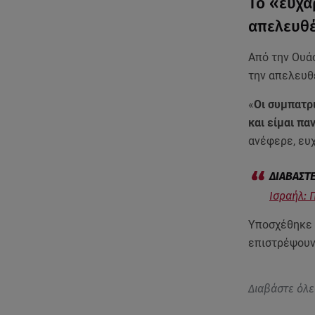
Το «ευχα
απελευθέ
Από την Ουά
την απελευθ
«
Οι συμπατρ
και είμαι π
ανέφερε, ευ
Ισραήλ: 
Υποσχέθηκε ε
επιστρέψουν 
Διαβάστε όλε