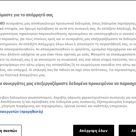
μαστε για το απόρρητό σας
603
συνεργάτες μας αποθηκεύουμε προσωπικά δεδομένα, όπως δεδομένα περιήγησης
κά στοιχεία, και έχουμε πρόσβαση σε αυτά στη συσκευή σας. Αν επιλέξετε Αποδοχή, θ
νεργοποίηση τεχνολογιών παρακολούθησης προκειμένου να υποστηριχθούν οι σκοποί
ι παρακάτω, για τους οποίους εμείς και οι συνεργάτες μας επεξεργαζόμαστε τα δεδομέ
υπηρεσιών. Αν επιλέξετε Απόρριψη όλων όλων ή αποσύρετε τη συγκατάθεσή σας, οι ε
 θα απενεργοποιηθούν. Αν απενεργοποιηθούν οι ιχνηλάτες, ορισμένο περιεχόμενο και κά
 που βλέπετε ενδέχεται να μην είναι τόσο σχετικές με εσάς. Μπορείτε να επανεμφανίσετ
ξετε τις επιλογές σας ή να αποσύρετε τη συναίνεσή σας ανά πάσα στιγμή πατώντας τον
προτιμήσεων στο κάτω μέρος της ιστοσελίδας [ή το αιωρούμενο εικονίδιο στο κάτω α
δας, εάν υπάρχει]. Οι επιλογές σας θα τεθούν σε ισχύ στον Ιστότοπος. Για περισσότερε
την Πολιτική Απορρήτου μας.
 οι συνεργάτες μας επεξεργαζόμαστε δεδομένα προκειμένου να παρασχ
Δείτε περισσότερα άρθρα μας στα αποτελέσματα αναζήτησης
Add star.gr on Google
ριβών δεδομένων γεωεντοπισμού. Ακριβής σάρωση χαρακτηριστικών συσκευής για αν
 Αποθήκευση ή/και πρόσβαση στα δεδομένα μιας συσκευής. Εξατομικευμένη διαφήμι
, μέτρηση διαφήμισης και περιεχομένου, έρευνα κοινού και ανάπτυξη υπηρεσιών.
συνεργατών (προμηθευτές)
αν από τη Χαμάς οι πρώτες δύο όμηροι / Κεντρικό δελτίο ειδήσεων Star
ικανίδες που αφέθηκαν ελεύθερες από τη
Χαμάς
στη Γάζα, έ
η σκοπών
Απόρριψη όλων
Απ
κοίνωσε το γραφείο του πρωθυπουργού Μπενιαμίν Νετανιάχο