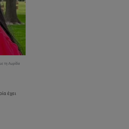
09.08.26 , 11:38
Κόσοβο: Βουλευτές πέταξαν
αυγά στον υπηρεσιακό
πρωθυπουργό
09.08.26 , 11:23
Μεθυσμένη οδηγός σκότωσε
νύφη τη μέρα του γάμου της
09.08.26 , 11:12
 με τη Λωρίδα
Αλέξανδρος Τσουβέλας για Εύα
Καρύδη: «Θα το έκανα 500
φορές»
οία έχει
09.08.26 , 10:46
Μπαμπάς για δεύτερη φορά ο
Γιάννης Κωνσταντέλιας
09.08.26 , 10:43
Αλέξης Γεωργούλης: Η