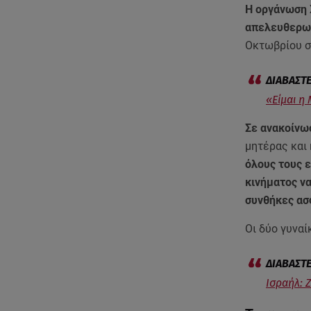
Η οργάνωση 
απελευθερωθ
Οκτωβρίου σ
«Είμαι η
Σε ανακοίνω
μητέρας και 
όλους τους 
κινήματος να
συνθήκες ασ
Οι δύο γυναί
Ισραήλ: 