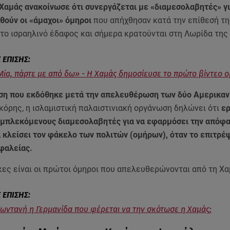
Χαμάς ανακοίνωσε ότι συνεργάζεται με «διαμεσολαβητές» γι
ούν οι «άμαχοι» όμηροι
που απήχθησαν κατά την επίθεσή τη
το ισραηλινό έδαφος και σήμερα κρατούνται στη Λωρίδα της 
 Mia, πάρτε με από δω» - Η Χαμάς δημοσίευσε το πρώτο βίντεο 
ση που εκδόθηκε μετά την απελευθέρωση των δύο Αμερικα
κόρης, η ισλαμιστική παλαιστινιακή οργάνωση δηλώνει ότι
ερ
εμπλεκόμενους διαμεσολαβητές για να εφαρμόσει την απόφα
 κλείσει τον φάκελο των πολιτών (ομήρων), όταν το επιτρέ
φαλείας.
κες είναι οι πρώτοι όμηροι που απελευθερώνονται από τη Χα
Ζωντανή η Γερμανίδα που φέρεται να την σκότωσε η Χαμάς;