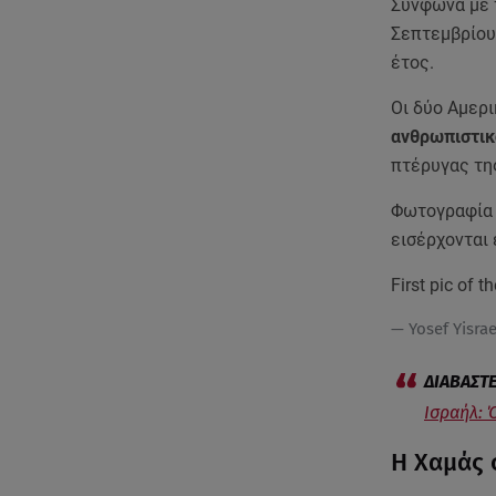
Σύνφωνα με τ
Σεπτεμβρίου 
έτος.
Οι δύο Αμερι
ανθρωπιστικ
πτέρυγας τη
Φωτογραφία 
εισέρχονται 
First pic of t
— Yosef Yisra
Ισραήλ: 
Η Χαμάς 