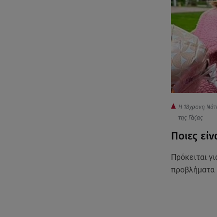
Η 18χρονη Νάτα
της Γάζας
Ποιες είν
Πρόκειται γι
προβλήματα 