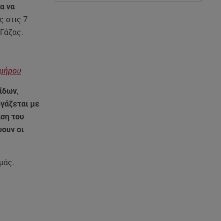
α να
ς στις 7
Γάζας.
ομήρου
νίδων
,
γάζεται με
ση του
ψουν οι
μάς.