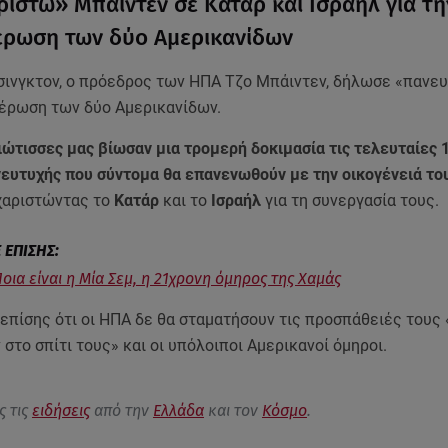
ριστώ» Μπάιντεν σε Κατάρ και Ισραήλ για τη
ρωση των δύο Αμερικανίδων
σινγκτον, ο πρόεδρος των ΗΠΑ Τζο Μπάιντεν, δήλωσε «πανευ
έρωση των δύο Αμερικανίδων.
ιώτισσες μας βίωσαν μια τρομερή δοκιμασία τις τελευταίες 
ανευτυχής που σύντομα θα επανενωθούν με την οικογένειά το
χαριστώντας το
Κατάρ
και το
Ισραήλ
για τη συνεργασία τους.
Ποια είναι η Μία Σεμ, η 21χρονη όμηρος της Χαμάς
πίσης ότι οι ΗΠΑ δε θα σταματήσουν τις προσπάθειές τους 
στο σπίτι τους» και οι υπόλοιποι Αμερικανοί όμηροι.
ς τις
ειδήσεις
από την
Ελλάδα
και τον
Κόσμο
.