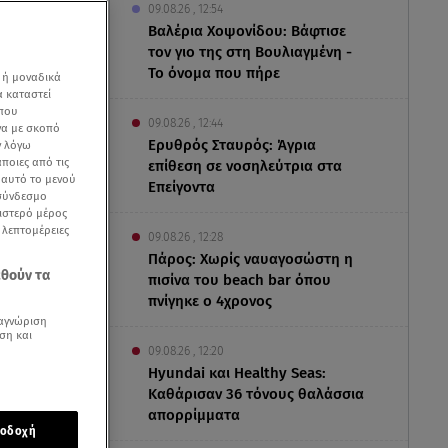
09.08.26 , 12:54
Βαλέρια Χοψονίδου: Βάφτισε
τον γιο της στη Βουλιαγμένη -
Το όνομα που πήρε
 ή μοναδικά
α καταστεί
 που
09.08.26 , 12:44
να με σκοπό
Ερυθρός Σταυρός: Άγρια
ν λόγω
ποιες από τις
επίθεση σε νοσηλεύτρια στα
ε αυτό το μενού
Επείγοντα
 σύνδεσμο
ριστερό μέρος
ς λεπτομέρειες
09.08.26 , 12:28
Πάρος: Χωρίς ναυαγοσώστη η
εθούν τα
πισίνα του beach bar όπου
πνίγηκε ο 4χρονος
αγνώριση
ση και
09.08.26 , 12:20
Hyundai και Healthy Seas:
Καθάρισαν 36 τόνους θαλάσσια
απορρίμματα
φτασαν στο
οδοχή
υ.