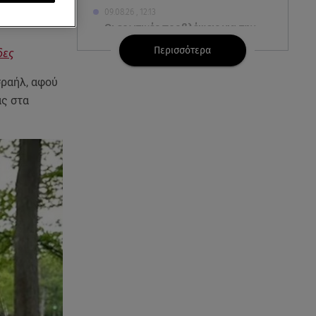
09.08.26 , 12:13
Οι ερωτικές προβλέψεις για την
εβδομάδα 10/08/2026 -
Περισσότερα
δες
16/08/2026
σραήλ, αφού
09.08.26 , 12:00
ας στα
Πώς να αποσυνδεθείς
(ρεαλιστικά) από το άγχος στις
διακοπές
09.08.26 , 11:55
Διακοπές στην Κρήτη κάνει ο
πρωθυπουργός
09.08.26 , 11:48
Αλεξάνδρα Νίκα: Είναι
περήφανη για την αδερφή της
Νταίζη - Η ανάρτηση