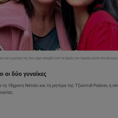
λι και η μητέρα της που είχαν απαχθεί από τη Χαμάς στο Ισραήλ κοντά στα σύνορα
αι οι δύο γυναίκες
α τη 18χρονη Νάταλι και τη μητέρα της Τζούντιθ Ραάναν, η οπ
υγείας.