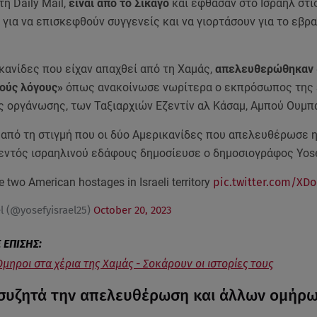
η Daily Mail,
είναι από το Σικάγο
και έφθασαν στο Ισραήλ στι
για να επισκεφθούν συγγενείς και να γιορτάσουν για το εβρα
κανίδες που είχαν απαχθεί από τη Χαμάς,
απελευθερώθηκαν 
ούς λόγους»
όπως ανακοίνωσε νωρίτερα ο εκπρόσωπος της
ς οργάνωσης, των Ταξιαρχιών Εζεντίν αλ Κάσαμ, Αμπού Ουμπά
από τη στιγμή που οι δύο Αμερικανίδες που απελευθέρωσε 
εντός ισραηλινού εδάφους δημοσίευσε ο δημοσιογράφος Yosef
he two American hostages in Israeli territory
pic.twitter.com/XD
el (@yosefyisrael25)
October 20, 2023
Όμηροι στα χέρια της Χαμάς - Σοκάρουν οι ιστορίες τους
συζητά την απελευθέρωση και άλλων ομήρ