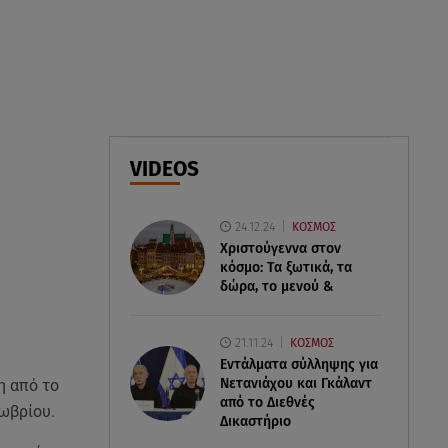
ανάρτηση από την παραλία και
οι κοιλιακοί!
09.08.26 , 10:33
ΕΦΕΤ: Ανακαλείται πασίγνωστη
μαρμελάδα φράουλα
VIDEOS
09.08.26 , 10:13
Κορυφώνεται η έξοδος του
Αυγούστου - «Καρφίτσα δεν
24.12.24
ΚΟΣΜΟΣ
πέφτει» στα λιμάνια
Χριστούγεννα στον
κόσμο: Tα ξωτικά, τα
δώρα, το μενού &
21.11.24
ΚΟΣΜΟΣ
Εντάλματα σύλληψης για
Νετανιάχου και Γκάλαντ
η από το
από το Διεθνές
τωβρίου.
Δικαστήριο