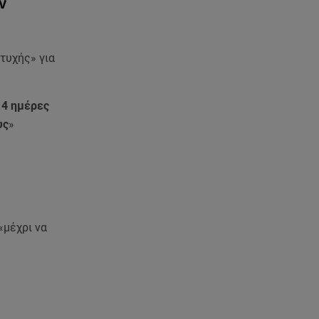
ν
τυχής» για
14 ημέρες
υς
»
«μέχρι να