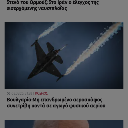
Στενά του Ορμούζ: Στο Ιράν ο έλεγχος της
εισερχόμενης ναυσιπλοΐας
08.08.26, 21:38
ΚΟΣΜΟΣ
Βουλγαρία:Μη επανδρωμένο αεροσκάφος
συνετρίβη κοντά σε αγωγό φυσικού αερίου