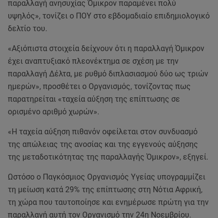
παραλλαγή ανησυχίας Όμικρον παραμένει πολύ
υψηλός», τονίζει ο ΠΟΥ στο εβδομαδιαίο επιδημιολογικό
δελτίο του.
«Αξιόπιστα στοιχεία δείχνουν ότι η παραλλαγή Όμικρον
έχει αναπτυξιακό πλεονέκτημα σε σχέση με την
παραλλαγή Δέλτα, με ρυθμό διπλασιασμού δύο ως τριών
ημερών», προσθέτει ο Οργανισμός, τονίζοντας πως
παρατηρείται «ταχεία αύξηση της επίπτωσης σε
ορισμένο αριθμό χωρών».
«Η ταχεία αύξηση πιθανόν οφείλεται στον συνδυασμό
της απώλειας της ανοσίας και της εγγενούς αύξησης
της μεταδοτικότητας της παραλλαγής Όμικρον», εξηγεί.
Ωστόσο ο Παγκόσμιος Οργανισμός Υγείας υπογραμμίζει
τη μείωση κατά 29% της επίπτωσης στη Νότια Αφρική,
τη χώρα που ταυτοποίησε και ενημέρωσε πρώτη για την
παραλλαγή αυτή τον Οργανισμό την 24η Νοεμβρίου.