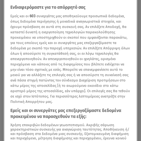
Ενδιαφερόμαστε για το απόρρητό σας
Εμείς και οι
603
συνεργάτες μας αποθηκεύουμε προσωπικά δεδομένα,
όπως δεδομένα περιήγησης ή μοναδικά αναγνωριστικά στοιχεία, και
έχουμε πρόσβαση σε αυτά στη συσκευή σας. Αν επιλέξετε Αποδοχή, θα
καταστεί δυνατή η ενεργοποίηση τεχνολογιών παρακολούθησης
προκειμένου να υποστηριχθούν οι σκοποί που εμφανίζονται παρακάτω,
για τους οποίους εμείς και οι συνεργάτες μας επεξεργαζόμαστε τα
δεδομένα με σκοπό την παροχή υπηρεσιών. Αν επιλέξετε Απόρριψη όλων
όλων ή αποσύρετε τη συγκατάθεσή σας, οι εν λόγω τεχνολογίες θα
απενεργοποιηθούν. Αν απενεργοποιηθούν οι ιχνηλάτες, ορισμένο
περιεχόμενο και κάποιες από τις διαφημίσεις που βλέπετε ενδέχεται να
μην είναι τόσο σχετικές με εσάς. Μπορείτε να επανεμφανίσετε αυτό το
μενού για να αλλάξετε τις επιλογές σας ή να αποσύρετε τη συναίνεσή σας
ανά πάσα στιγμή πατώντας τον σύνδεσμο Διαχείριση προτιμήσεων στο
κάτω μέρος της ιστοσελίδας [ή το αιωρούμενο εικονίδιο στο κάτω
αριστερό μέρος της ιστοσελίδας, εάν υπάρχει]. Οι επιλογές σας θα τεθούν
σε ισχύ στον Ιστότοπος. Για περισσότερες λεπτομέρειες ανατρέξτε στην
Πολιτική Απορρήτου μας.
Εμείς και οι συνεργάτες μας επεξεργαζόμαστε δεδομένα
προκειμένου να παρασχεθούν τα εξής:
Χρήση επακριβών δεδομένων γεωεντοπισμού. Ακριβής σάρωση
χαρακτηριστικών συσκευής για αναγνώριση ταυτότητας. Αποθήκευση ή/
και πρόσβαση στα δεδομένα μιας συσκευής. Εξατομικευμένη διαφήμιση
και περιεχόμενο, μέτρηση διαφήμισης και περιεχομένου, έρευνα κοινού