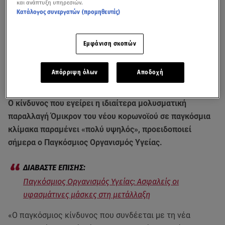
και ανάπτυξη υπηρεσιών.
Κατάλογος συνεργατών (προμηθευτές)
Εμφάνιση σκοπών
Απόρριψη όλων
Αποδοχή
Ο κίνδυνος που εγείρει η ιδιαίτερα μολυσματική
παραλλαγή Όμικρον του νέου κορωνοϊού σε παγκόσμια
κλίμακα παραμένει «πολύ υψηλός», προειδοποιεί
σήμερα ο Παγκόσμιος Οργανισμός Υγείας.
Παγκόσμιος Οργανισμός Υγείας: Ασφαλείς οι
υφασμάτινες μάσκες στη μετάλλαξη
«Ο παγκόσμιος κίνδυνος που συνδέεται με τη νέα