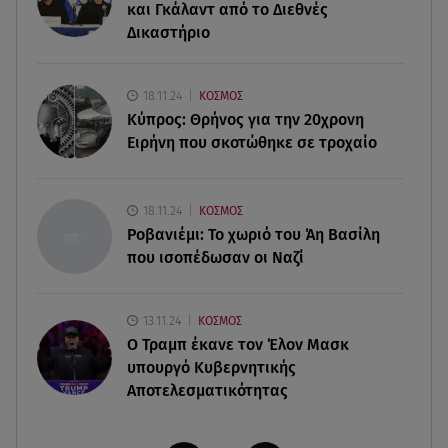
08.08.26 , 18:51
και Γκάλαντ από το Διεθνές
BYD: Στην 91η θέση της λίστας Fortune Global
Δικαστήριο
500 για το 2026
08.08.26 , 17:45
18.11.24
ΚΟΣΜΟΣ
Εριέττα Κούρκουλου: Η συγκινητική ανάρτηση
Κύπρος: Θρήνος για την 20χρονη
για τα 33α γενέθλιά της
Ειρήνη που σκοτώθηκε σε τροχαίο
08.08.26 , 17:44
Νεκρή μεγαλόσωμη αρκούδα στην Καστοριά,
18.11.24
ΚΟΣΜΟΣ
πιθανόν από πυροβολισμό
Ροβανιέμι: Το χωριό του Άη Βασίλη
που ισοπέδωσαν οι Ναζί
13.11.24
ΚΟΣΜΟΣ
O Τραμπ έκανε τον Έλον Μασκ
υπουργό Κυβερνητικής
Αποτελεσματικότητας