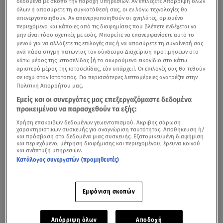
δεδομένα με σκοπό την παροχή υπηρεσιών. Αν επιλέξετε Απόρριψη όλων
όλων ή αποσύρετε τη συγκατάθεσή σας, οι εν λόγω τεχνολογίες θα
απενεργοποιηθούν. Αν απενεργοποιηθούν οι ιχνηλάτες, ορισμένο
περιεχόμενο και κάποιες από τις διαφημίσεις που βλέπετε ενδέχεται να
μην είναι τόσο σχετικές με εσάς. Μπορείτε να επανεμφανίσετε αυτό το
μενού για να αλλάξετε τις επιλογές σας ή να αποσύρετε τη συναίνεσή σας
ανά πάσα στιγμή πατώντας τον σύνδεσμο Διαχείριση προτιμήσεων στο
κάτω μέρος της ιστοσελίδας [ή το αιωρούμενο εικονίδιο στο κάτω
αριστερό μέρος της ιστοσελίδας, εάν υπάρχει]. Οι επιλογές σας θα τεθούν
σε ισχύ στον Ιστότοπος. Για περισσότερες λεπτομέρειες ανατρέξτε στην
Πολιτική Απορρήτου μας.
Εμείς και οι συνεργάτες μας επεξεργαζόμαστε δεδομένα
προκειμένου να παρασχεθούν τα εξής:
Χρήση επακριβών δεδομένων γεωεντοπισμού. Ακριβής σάρωση
χαρακτηριστικών συσκευής για αναγνώριση ταυτότητας. Αποθήκευση ή/
και πρόσβαση στα δεδομένα μιας συσκευής. Εξατομικευμένη διαφήμιση
και περιεχόμενο, μέτρηση διαφήμισης και περιεχομένου, έρευνα κοινού
και ανάπτυξη υπηρεσιών.
Για πολλούς μαθητές η σημερινή μέρα σηματοδοτεί το
Κατάλογος συνεργατών (προμηθευτές)
τέλος της σχολικής χρονιάς. Είναι η τελευταία μέρα για
νηπιαγωγεία και δημοτικά σχολεία. Ωστόσο, για λίγες
ημέρες ακόμα
οι υποψήφιοι των ΓΕΛ και ΕΠΑΛ θα
Εμφάνιση σκοπών
συνεχίσουν τις
πανελλαδικές εξετάσεις
στα ειδικά
μαθήματα, οι οποίες θα διεξαχθούν σε συγκεκριμένα
Απόρριψη όλων
Αποδοχή