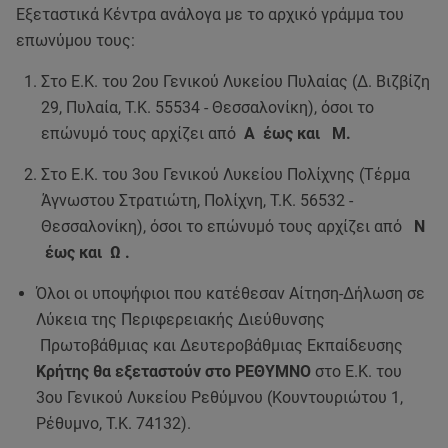
Εξεταστικά Κέντρα ανάλογα με το αρχικό γράμμα του
επωνύμου τους:
Στο Ε.Κ. του 2ου Γενικού Λυκείου Πυλαίας (Δ. Βιζβίζη
29, Πυλαία, Τ.Κ. 55534 - Θεσσαλονίκη), όσοι το
επώνυμό τους αρχίζει από
Α έως και Μ.
Στο Ε.Κ. του 3ου Γενικού Λυκείου Πολίχνης (Τέρμα
Άγνωστου Στρατιώτη, Πολίχνη, Τ.Κ. 56532 -
Θεσσαλονίκη), όσοι το επώνυμό τους αρχίζει από
Ν
έως και Ω .
Όλοι οι υποψήφιοι που κατέθεσαν Αίτηση-Δήλωση σε
Λύκεια της Περιφερειακής Διεύθυνσης
Πρωτοβάθμιας και Δευτεροβάθμιας Εκπαίδευσης
Κρήτης θα εξεταστούν στο ΡΕΘΥΜΝΟ
στο Ε.Κ. του
3ου Γενικού Λυκείου Ρεθύμνου (Κουντουριώτου 1,
Ρέθυμνο, Τ.Κ. 74132).