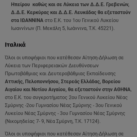
Ηπείρου καθώς και σε Λύκεια των Δ.Δ.Ε. Γρεβενών,
Δ.Δ.Ε. Κερκύρας και Δ.Δ.Ε. Λευκάδας θα εξεταστούν
στα ΙΩΑΝΝΙΝΑ
στο Ε.Κ. του 1ου Γενικού Λυκείου
Ιωαννίνων (Π. Μεκάλη 5, Ιωάννινα, Τ.Κ. 45221).
Ιταλικά
Όλοι οι υποψήφιοι που κατέθεσαν Αίτηση-Δήλωση σε
Λύκεια των Περιφερειακών Διευθύνσεων
Πρωτοβάθμιας και Δευτεροβάθμιας Εκπαίδευσης
Αττικής, Πελοποννήσου, Στερεάς Ελλάδας, Βορείου
Αιγαίου και Νοτίου Αιγαίου, θα εξεταστούν στην ΑΘΗΝΑ
,
στο Ε.Κ. του συγκροτήματος 2ου Γενικού Λυκείου Νέας
Σμύρνης -2ου Γυμνασίου Νέας Σμύρνης - 3ου Γενικού
Λυκείου Νέας Σμύρνης - 3ου Γυμνασίου Νέας Σμύρνης
(Νικομηδείας 7- 9, Νέα Σμύρνη, Τ.Κ. 17124).
Όλοι οι υποψήφιοι που κατέθεσαν Αίτηση-Δήλωση σε