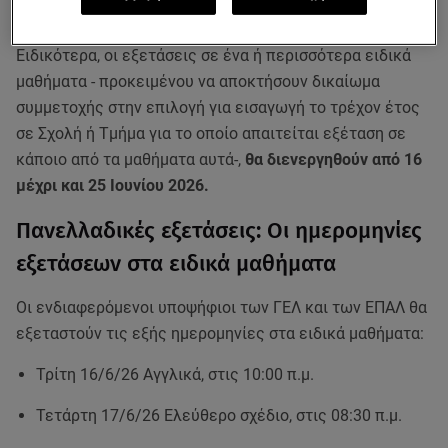
εξεταστικά κέντρα.
Ειδικότερα, οι εξετάσεις σε ένα ή περισσότερα ειδικά
μαθήματα - προκειμένου να αποκτήσουν δικαίωμα
συμμετοχής στην επιλογή για εισαγωγή το τρέχον έτος
σε Σχολή ή Τμήμα για το οποίο απαιτείται εξέταση σε
κάποιο από τα μαθήματα αυτά-,
θα διενεργηθούν από 16
μέχρι και 25 Ιουνίου 2026.
Πανελλαδικές εξετάσεις: Οι ημερομηνίες
εξετάσεων στα ειδικά μαθήματα
Οι ενδιαφερόμενοι υποψήφιοι των ΓΕΛ και των ΕΠΑΛ θα
εξεταστούν τις εξής ημερομηνίες στα ειδικά μαθήματα:
Τρίτη 16/6/26 Αγγλικά, στις 10:00 π.μ.
Τετάρτη 17/6/26 Ελεύθερο σχέδιο, στις 08:30 π.μ.