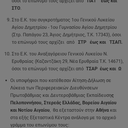
όσοι το επώνυμό τους αρχίζει από
ΠΑΤ έως και
ΣΤΟ
.
Στο Ε.Κ. του συγκροτήματος 1ου Γενικού Λυκείου
Αγίου Δημητρίου - 1ου Γυμνασίου Αγίου Δημητρίου
(Στρ. Παπάγου 23, Άγιος Δημήτριος, Τ.Κ. 17343), όσοι
το επώνυμό τους αρχίζει από
ΣΤΡ έως και ΤΣΑΠ.
Στο Ε.Κ. του Αναξαγόρειου Γενικού Λυκείου Ν.
Ερυθραίας (Καζαντζάκη 29, Νέα Ερυθραία Τ.Κ. 14671),
όσοι το επώνυμό τους αρχίζει από
ΤΣΑΡ έως και Ω
Οι υποψήφιοι που κατέθεσαν Αίτηση-Δήλωση σε
Λύκεια των Περιφερειακών Διευθύνσεων
Πρωτοβάθμιας και Δευτεροβάθμιας Εκπαίδευση
ς
Πελοποννήσου, Στερεάς Ελλάδας, Βορείου Αιγαίου
και Νοτίου Αιγαίου
, θα εξεταστούν στην
Αθήνα
και
στα εξής Εξεταστικά Κέντρα ανάλογα με το αρχικό
γράμμα του επωνύμου τους: