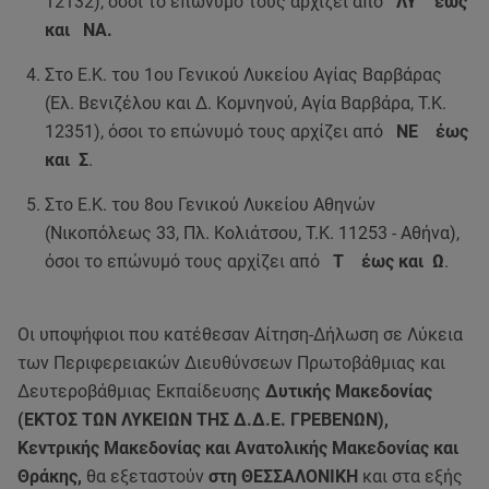
12132), όσοι το επώνυμό τους αρχίζει από
ΛΥ έως
και ΝΑ.
Στο Ε.Κ. του 1ου Γενικού Λυκείου Αγίας Βαρβάρας
(Ελ. Βενιζέλου και Δ. Κομνηνού, Αγία Βαρβάρα, Τ.Κ.
12351), όσοι το επώνυμό τους αρχίζει από
ΝΕ έως
και Σ
.
Στο Ε.Κ. του 8ου Γενικού Λυκείου Αθηνών
(Νικοπόλεως 33, Πλ. Κολιάτσου, Τ.Κ. 11253 - Αθήνα),
όσοι το επώνυμό τους αρχίζει από
Τ έως και Ω
.
Οι υποψήφιοι που κατέθεσαν Αίτηση-Δήλωση σε Λύκεια
των Περιφερειακών Διευθύνσεων Πρωτοβάθμιας και
Δευτεροβάθμιας Εκπαίδευσης
Δυτικής Μακεδονίας
(ΕΚΤΟΣ ΤΩΝ ΛΥΚΕΙΩΝ ΤΗΣ Δ.Δ.Ε. ΓΡΕΒΕΝΩΝ),
Κεντρικής Μακεδονίας και Ανατολικής Μακεδονίας και
Θράκης,
θα εξεταστούν
στη ΘΕΣΣΑΛΟΝΙΚΗ
και στα εξής