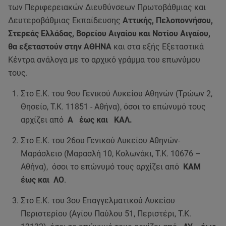
των Περιφερειακών Διευθύνσεων Πρωτοβάθμιας και
Δευτεροβάθμιας Εκπαίδευσης
Αττικής, Πελοποννήσου,
Στερεάς Ελλάδας, Βορείου Αιγαίου και Νοτίου Αιγαίου,
θα εξεταστούν στην ΑΘΗΝΑ
και στα εξής Εξεταστικά
Κέντρα ανάλογα με το αρχικό γράμμα του επωνύμου
τους.
Στο Ε.Κ. του 9ου Γενικού Λυκείου Αθηνών (Τρώων 2,
Θησείο, Τ.Κ. 11851 - Αθήνα), όσοι το επώνυμό τους
αρχίζει από
Α έως και ΚΑΛ.
Στο Ε.Κ. του 26ου Γενικού Λυκείου Αθηνών-
Μαράσλειο (Μαρασλή 10, Κολωνάκι, Τ.Κ. 10676 –
Αθήνα), όσοι το επώνυμό τους αρχίζει από
ΚΑΜ
έως και ΛΟ
.
Στο Ε.Κ. του 3ου Επαγγελματικού Λυκείου
Περιστερίου (Αγίου Παύλου 51, Περιστέρι, Τ.Κ.