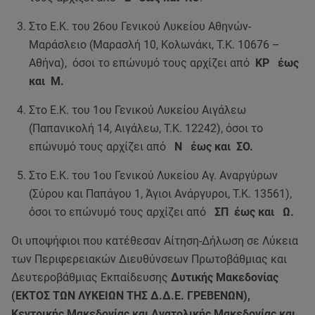
Στο Ε.Κ. του 26ου Γενικού Λυκείου Αθηνών-
Μαράσλειο (Μαρασλή 10, Κολωνάκι, Τ.Κ. 10676 –
Αθήνα), όσοι το επώνυμό τους αρχίζει από
ΚΡ έως
και Μ.
Στο Ε.Κ. του 1ου Γενικού Λυκείου Αιγάλεω
(Παπανικολή 14, Αιγάλεω, Τ.Κ. 12242), όσοι το
επώνυμό τους αρχίζει από
Ν έως και ΣΟ.
Στο Ε.Κ. του 1ου Γενικού Λυκείου Αγ. Αναργύρων
(Σύρου και Παπάγου 1, Άγιοι Ανάργυροι, Τ.Κ. 13561),
όσοι το επώνυμό τους αρχίζει από
ΣΠ έως και Ω.
Οι υποψήφιοι που κατέθεσαν Αίτηση-Δήλωση σε Λύκεια
των Περιφερειακών Διευθύνσεων Πρωτοβάθμιας και
Δευτεροβάθμιας Εκπαίδευσης
Δυτικής Μακεδονίας
(ΕΚΤΟΣ ΤΩΝ ΛΥΚΕΙΩΝ ΤΗΣ Δ.Δ.Ε. ΓΡΕΒΕΝΩΝ),
Κεντρικής Μακεδονίας και Ανατολικής Μακεδονίας και