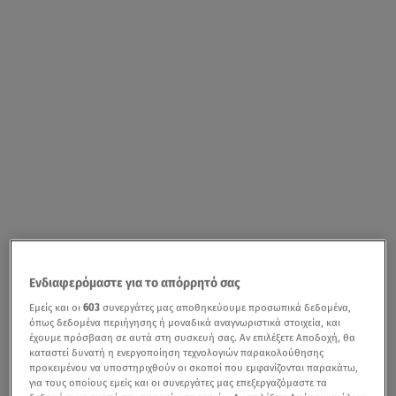
Ενδιαφερόμαστε για το απόρρητό σας
Εμείς και οι
603
συνεργάτες μας αποθηκεύουμε προσωπικά δεδομένα,
όπως δεδομένα περιήγησης ή μοναδικά αναγνωριστικά στοιχεία, και
έχουμε πρόσβαση σε αυτά στη συσκευή σας. Αν επιλέξετε Αποδοχή, θα
καταστεί δυνατή η ενεργοποίηση τεχνολογιών παρακολούθησης
προκειμένου να υποστηριχθούν οι σκοποί που εμφανίζονται παρακάτω,
για τους οποίους εμείς και οι συνεργάτες μας επεξεργαζόμαστε τα