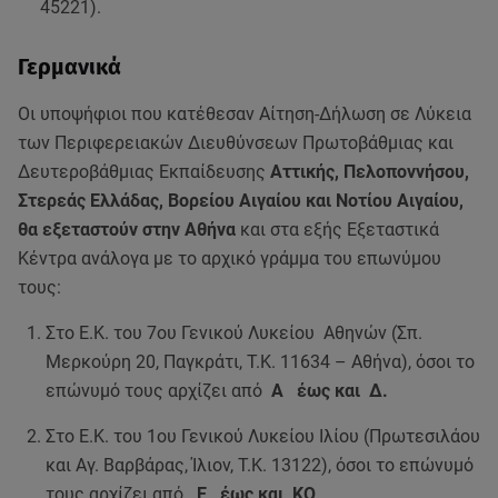
45221).
Γερμανικά
Οι υποψήφιοι που κατέθεσαν Αίτηση-Δήλωση σε Λύκεια
των Περιφερειακών Διευθύνσεων Πρωτοβάθμιας και
Δευτεροβάθμιας Εκπαίδευσης
Αττικής, Πελοποννήσου,
Στερεάς Ελλάδας, Βορείου Αιγαίου και Νοτίου Αιγαίου,
θα εξεταστούν στην Αθήνα
και στα εξής Εξεταστικά
Κέντρα ανάλογα με το αρχικό γράμμα του επωνύμου
τους:
Στο Ε.Κ. του 7ου Γενικού Λυκείου Αθηνών (Σπ.
Μερκούρη 20, Παγκράτι, Τ.Κ. 11634 – Αθήνα), όσοι το
επώνυμό τους αρχίζει από
Α έως και Δ.
Στο Ε.Κ. του 1ου Γενικού Λυκείου Ιλίου (Πρωτεσιλάου
και Αγ. Βαρβάρας, Ίλιον, Τ.Κ. 13122), όσοι το επώνυμό
τους αρχίζει από
Ε έως και ΚΟ
.