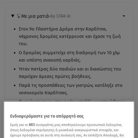
Με μια ματιά
-
by STAR AI
Στον 9ο Πλαστήριο Δρόμο στην Καρδίτσα,
46χρονος δρομέας κατέρρευσε και έχασε τη ζωή
του.
Ο δρομέας συμμετείχε στη διαδρομή των 10 χλμ
και υπέστη ανακοπή καρδιάς.
Ήταν πατέρας δύο παιδιών και οι διασώστες του
παρείχαν άμεσες πρώτες βοήθειες.
Παρά τις προσπάθειες των γιατρών, κατέληξε στο
νοσοκομείο Καρδίτσας.
Οι αγώνες και οι απονομές μεταλλίων ματαιώθηκαν
λόγω του περιστατικού.
Ενδιαφερόμαστε για το απόρρητό σας
Εμείς και οι
603
συνεργάτες μας αποθηκεύουμε προσωπικά δεδομένα,
όπως δεδομένα περιήγησης ή μοναδικά αναγνωριστικά στοιχεία, και
έχουμε πρόσβαση σε αυτά στη συσκευή σας. Αν επιλέξετε Αποδοχή, θα