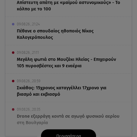
Απίστευτη απάτη με «μαϊμού αστυνομικούς» - Το
κόλπο με το 100
09.08.26 , 21:24
Πέθανε ο σπουδαίος ηθοποιός Νίκος
Καλογερόπουλος
09.08.26 , 21:11
Μεγάλη φωτιά στο Μουζάκι Ηλείας - Επιχειρούν
105 πυροσβέστες και 9 εναέρια
09.08.26 , 20:59
Σκιάθος: 15χρονος καταγγέλλει 17χρονο για
βιασμό και εκβιασμό
09.08.26 , 20:35
Drone εξερράγη κοντά σε αγωγό φυσικού αερίου
στη Βουλγαρία
Περισσότερα