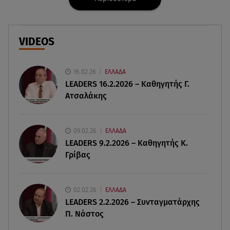
09.08.26 , 20:29
«Ισλαμικό ΝΑΤΟ»: Τι σημαίνει η νέα συμμαχία για
την Ελλάδα
VIDEOS
09.08.26 , 20:22
Χούθι: Η επίθεση με drone έθεσε σε συναγερμό
τη Σαουδική Αραβία
16.02.26
ΕΛΛΑΔΑ
LEADERS 16.2.2026 – Καθηγητής Γ.
Ατσαλάκης
09.08.26 , 20:01
MINI John Cooper Works: Πως μπορείτε να το
κάνετε μοναδικό
09.02.26
ΕΛΛΑΔΑ
LEADERS 9.2.2026 – Καθηγητής Κ.
09.08.26 , 19:50
Γρίβας
Πάρος: Ο πατέρας του 4χρονου στο Star – «Δεν
υπήρχε ναυαγοσώστης»
02.02.26
ΕΛΛΑΔΑ
09.08.26 , 18:57
LEADERS 2.2.2026 – Συνταγματάρχης
Σε εξέλιξη η πυρκαγιά στο Σπήλαιο Ορεστιάδας
Π. Νάστος
09.08.26 , 17:50