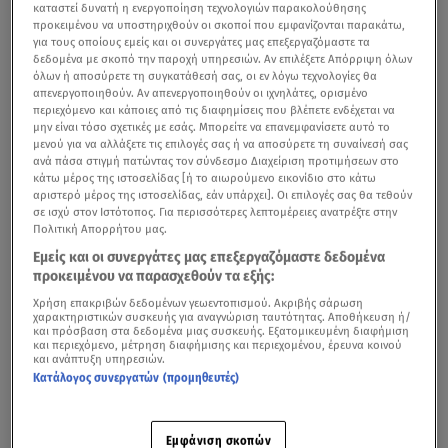
καταστεί δυνατή η ενεργοποίηση τεχνολογιών παρακολούθησης
προκειμένου να υποστηριχθούν οι σκοποί που εμφανίζονται παρακάτω,
για τους οποίους εμείς και οι συνεργάτες μας επεξεργαζόμαστε τα
δεδομένα με σκοπό την παροχή υπηρεσιών. Αν επιλέξετε Απόρριψη όλων
όλων ή αποσύρετε τη συγκατάθεσή σας, οι εν λόγω τεχνολογίες θα
απενεργοποιηθούν. Αν απενεργοποιηθούν οι ιχνηλάτες, ορισμένο
περιεχόμενο και κάποιες από τις διαφημίσεις που βλέπετε ενδέχεται να
μην είναι τόσο σχετικές με εσάς. Μπορείτε να επανεμφανίσετε αυτό το
μενού για να αλλάξετε τις επιλογές σας ή να αποσύρετε τη συναίνεσή σας
ανά πάσα στιγμή πατώντας τον σύνδεσμο Διαχείριση προτιμήσεων στο
κάτω μέρος της ιστοσελίδας [ή το αιωρούμενο εικονίδιο στο κάτω
αριστερό μέρος της ιστοσελίδας, εάν υπάρχει]. Οι επιλογές σας θα τεθούν
σε ισχύ στον Ιστότοπος. Για περισσότερες λεπτομέρειες ανατρέξτε στην
Πολιτική Απορρήτου μας.
Εμείς και οι συνεργάτες μας επεξεργαζόμαστε δεδομένα
προκειμένου να παρασχεθούν τα εξής:
Χρήση επακριβών δεδομένων γεωεντοπισμού. Ακριβής σάρωση
χαρακτηριστικών συσκευής για αναγνώριση ταυτότητας. Αποθήκευση ή/
και πρόσβαση στα δεδομένα μιας συσκευής. Εξατομικευμένη διαφήμιση
και περιεχόμενο, μέτρηση διαφήμισης και περιεχομένου, έρευνα κοινού
και ανάπτυξη υπηρεσιών.
Κατάλογος συνεργατών (προμηθευτές)
Εμφάνιση σκοπών