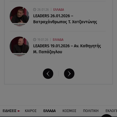
Χρηστίδου για Κοντοβά: «Ελπίζω και στην
26.01.26
ΕΛΛΑΔΑ
επόμενη ζωή να είμαστε κολλητές»
LEADERS 26.01.2026 –
Βατραχάνθρωπος Τ. Χατζαντώνης
19.01.26
ΕΛΛΑΔΑ
LEADERS 19.01.2026 – Αν. Καθηγητής
Μ. Παπάζογλου
ΕΙΔΗΣΕΙΣ
ΚΑΙΡΟΣ
ΕΛΛΑΔΑ
ΚΟΣΜΟΣ
ΠΟΛΙΤΙΚΗ
ΕΚΛΟΓ