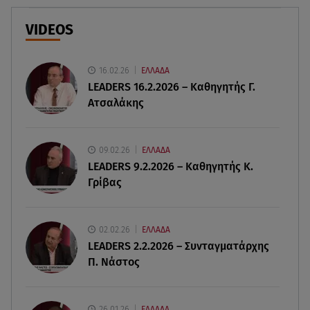
Καλογερόπουλος
VIDEOS
09.08.26 , 21:11
Μεγάλη φωτιά στο Μουζάκι Ηλείας - Επιχειρούν
105 πυροσβέστες και 9 εναέρια
16.02.26
ΕΛΛΑΔΑ
LEADERS 16.2.2026 – Καθηγητής Γ.
Ατσαλάκης
09.08.26 , 20:59
Σκιάθος: 15χρονος καταγγέλλει 17χρονο για
βιασμό και εκβιασμό
09.02.26
ΕΛΛΑΔΑ
LEADERS 9.2.2026 – Καθηγητής Κ.
09.08.26 , 20:35
Γρίβας
Drone εξερράγη κοντά σε αγωγό φυσικού αερίου
στη Βουλγαρία
02.02.26
ΕΛΛΑΔΑ
09.08.26 , 20:29
LEADERS 2.2.2026 – Συνταγματάρχης
«Ισλαμικό ΝΑΤΟ»: Τι σημαίνει η νέα συμμαχία για
Π. Νάστος
την Ελλάδα
09.08.26 , 20:22
26.01.26
ΕΛΛΑΔΑ