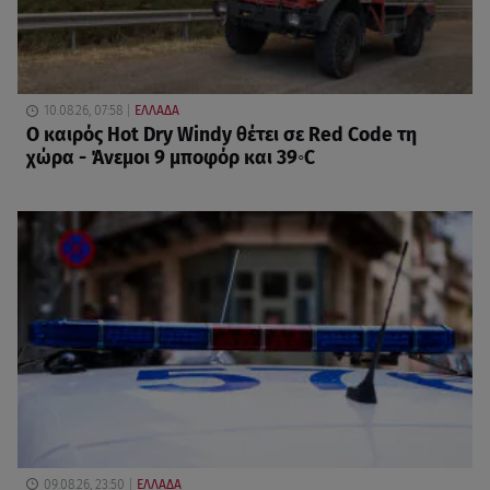
10.08.26, 07:58
ΕΛΛΑΔΑ
Ο καιρός Hot Dry Windy θέτει σε Red Code τη
χώρα - Άνεμοι 9 μποφόρ και 39◦C
09.08.26, 23:50
ΕΛΛΑΔΑ