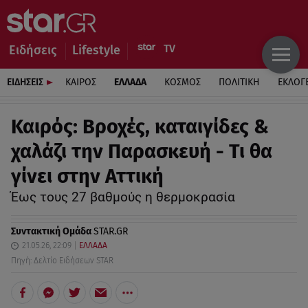
Ειδήσεις
Lifestyle
ΕΙΔΗΣΕΙΣ
ΚΑΙΡΟΣ
ΕΛΛΑΔΑ
ΚΟΣΜΟΣ
ΠΟΛΙΤΙΚΗ
ΕΚΛΟΓ
Καιρός: Βροχές, καταιγίδες &
χαλάζι την Παρασκευή - Τι θα
γίνει στην Αττική
Έως τους 27 βαθμούς η θερμοκρασία
Συντακτική Ομάδα
STAR.GR
21.05.26, 22:09
ΕΛΛΑΔΑ
Πηγή: Δελτίο Ειδήσεων STAR