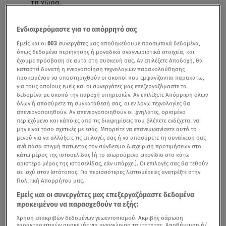
τη χώρα.
Ενδιαφερόμαστε για το απόρρητό σας
Εμείς και οι
603
συνεργάτες μας αποθηκεύουμε προσωπικά δεδομένα,
όπως δεδομένα περιήγησης ή μοναδικά αναγνωριστικά στοιχεία, και
έχουμε πρόσβαση σε αυτά στη συσκευή σας. Αν επιλέξετε Αποδοχή, θα
καταστεί δυνατή η ενεργοποίηση τεχνολογιών παρακολούθησης
προκειμένου να υποστηριχθούν οι σκοποί που εμφανίζονται παρακάτω,
για τους οποίους εμείς και οι συνεργάτες μας επεξεργαζόμαστε τα
δεδομένα με σκοπό την παροχή υπηρεσιών. Αν επιλέξετε Απόρριψη όλων
όλων ή αποσύρετε τη συγκατάθεσή σας, οι εν λόγω τεχνολογίες θα
απενεργοποιηθούν. Αν απενεργοποιηθούν οι ιχνηλάτες, ορισμένο
περιεχόμενο και κάποιες από τις διαφημίσεις που βλέπετε ενδέχεται να
μην είναι τόσο σχετικές με εσάς. Μπορείτε να επανεμφανίσετε αυτό το
μενού για να αλλάξετε τις επιλογές σας ή να αποσύρετε τη συναίνεσή σας
ανά πάσα στιγμή πατώντας τον σύνδεσμο Διαχείριση προτιμήσεων στο
κάτω μέρος της ιστοσελίδας [ή το αιωρούμενο εικονίδιο στο κάτω
αριστερό μέρος της ιστοσελίδας, εάν υπάρχει]. Οι επιλογές σας θα τεθούν
σε ισχύ στον Ιστότοπος. Για περισσότερες λεπτομέρειες ανατρέξτε στην
Πολιτική Απορρήτου μας.
Εμείς και οι συνεργάτες μας επεξεργαζόμαστε δεδομένα
προκειμένου να παρασχεθούν τα εξής:
Χρήση επακριβών δεδομένων γεωεντοπισμού. Ακριβής σάρωση
χαρακτηριστικών συσκευής για αναγνώριση ταυτότητας. Αποθήκευση ή/