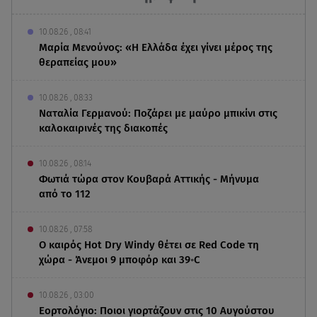
10.08.26 , 08:41
Μαρία Μενούνος: «Η Ελλάδα έχει γίνει μέρος της
θεραπείας μου»
10.08.26 , 08:33
Ναταλία Γερμανού: Ποζάρει με μαύρο μπικίνι στις
καλοκαιρινές της διακοπές
10.08.26 , 08:14
Φωτιά τώρα στον Κουβαρά Αττικής - Μήνυμα
από το 112
10.08.26 , 07:58
Ο καιρός Hot Dry Windy θέτει σε Red Code τη
χώρα - Άνεμοι 9 μποφόρ και 39◦C
10.08.26 , 03:00
Εορτολόγιο: Ποιοι γιορτάζουν στις 10 Αυγούστου