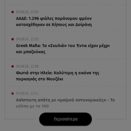
09.08.26 , 23:50
ΑΑΔΕ: 1.296 φιάλες παράνομου φρέον
κατασχέθηκαν σε Κήπους και Δοϊράνη
09.08.26 , 23:20
Greek Mafia: Τα «Σκυλιά» του Έντικ είχαν μέχρι
και μπαζούκας
09.08.26 , 22:58
Φωτιά στην Ηλεία: Καλύτερη η εικόνα της
πυρκαγιάς στο Μουζάκι
09.08.26 , 22:14
Απίστευτη απάτη με «μαϊμού αστυνομικούς» - Το
κόλπο με το 100
Περισσότερα
09.08.26 , 21:24
Πέθανε ο σπουδαίος ηθοποιός Νίκος