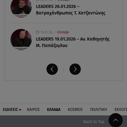
Χούθι: Η επίθεση με drone έθεσε σε συναγερμό
LEADERS 26.01.2026 –
τη Σαουδική Αραβία
Βατραχάνθρωπος Τ. Χατζαντώνης
19.01.26
ΕΛΛΑΔΑ
LEADERS 19.01.2026 – Αν. Καθηγητής
Μ. Παπάζογλου
ΕΙΔΗΣΕΙΣ
ΚΑΙΡΟΣ
ΕΛΛΑΔΑ
ΚΟΣΜΟΣ
ΠΟΛΙΤΙΚΗ
ΕΚΛΟΓ
Back to Top