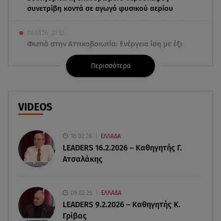
συνετρίβη κοντά σε αγωγό φυσικού αερίου
08.08.26 , 21:32
Φωτιά στην Αττικοβοιωτία: Ενέργεια ίση με έξι
ατομικές βόμβες
Περισσότερα
08.08.26 , 21:20
«Ισλαμικό ΝΑΤΟ»: Πώς επηρεάζεται η Ελλάδα
από τη νέα συμμαχία
VIDEOS
08.08.26 , 19:19
Τραγωδία στην Πάρο: Νεκρό 4χρονο παιδί σε
16.02.26
ΕΛΛΑΔΑ
πισίνα
LEADERS 16.2.2026 – Καθηγητής Γ.
Ατσαλάκης
08.08.26 , 18:51
BYD: Στην 91η θέση της λίστας Fortune Global
500 για το 2026
09.02.26
ΕΛΛΑΔΑ
LEADERS 9.2.2026 – Καθηγητής Κ.
Γρίβας
08.08.26 , 17:45