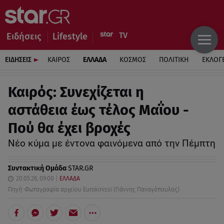
Ειδήσεις
Lifestyle
ΕΙΔΗΣΕΙΣ
ΚΑΙΡΟΣ
ΕΛΛΑΔΑ
ΚΟΣΜΟΣ
ΠΟΛΙΤΙΚΗ
ΕΚΛΟΓ
Καιρός: Συνεχίζεται η
αστάθεια έως τέλος Μαΐου -
Πού θα έχει βροχές
Νέο κύμα με έντονα φαινόμενα από την Πέμπτη
Συντακτική Ομάδα
STAR.GR
20.05.26, 09:00
ΕΛΛΑΔΑ
Πηγή: Φωτογραφία αρχείου Eurokinissi (Γιάννης Παναγόπουλος)