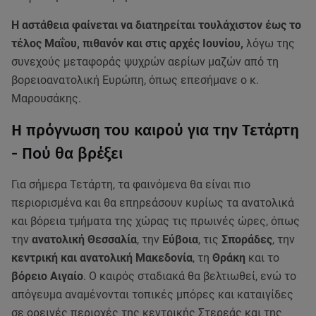
Η αστάθεια φαίνεται να διατηρείται τουλάχιστον έως το
τέλος Μαΐου, πιθανόν και στις αρχές Ιουνίου,
λόγω της
συνεχούς μεταφοράς ψυχρών αερίων μαζών από τη
βορειοανατολική Ευρώπη, όπως επεσήμανε ο κ.
Μαρουσάκης.
Η πρόγνωση του καιρού για την Τετάρτη
- Πού θα βρέξει
Για σήμερα Τετάρτη, τα φαινόμενα θα είναι πιο
περιορισμένα και θα επηρεάσουν κυρίως τα ανατολικά
και βόρεια τμήματα της χώρας τις πρωινές ώρες, όπως
την
ανατολική Θεσσαλία
, την
Εύβοια
, τις
Σποράδες
, την
κεντρική και ανατολική Μακεδονία
, τη
Θράκη
και το
βόρειο Αιγαίο
. Ο καιρός σταδιακά θα βελτιωθεί, ενώ το
απόγευμα αναμένονται τοπικές μπόρες και καταιγίδες
σε ορεινές περιοχές της κεντρικής Στερεάς και της