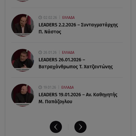
Εριέττα Κούρκουλου: Η συγκινητική ανάρτηση
για τα 33α γενέθλιά της
02.02.26
ΕΛΛΑΔΑ
LEADERS 2.2.2026 – Συνταγματάρχης
08.08.26 , 17:44
Π. Νάστος
Νεκρή μεγαλόσωμη αρκούδα στην Καστοριά,
πιθανόν από πυροβολισμό
26.01.26
ΕΛΛΑΔΑ
08.08.26 , 17:32
LEADERS 26.01.2026 –
Τζο Μπάιντεν: Ο καρκίνος έχει εξαπλωθεί - Η
Βατραχάνθρωπος Τ. Χατζαντώνης
ανακοίνωση του γιου του
19.01.26
ΕΛΛΑΔΑ
LEADERS 19.01.2026 – Αν. Καθηγητής
Μ. Παπάζογλου