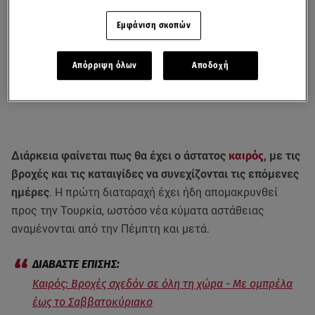
Εμφάνιση σκοπών
Απόρριψη όλων
Αποδοχή
Διάρκεια φαίνεται πως θα έχει ο άστατος
καιρός
, με τις
βροχές και τις καταιγίδες να συνεχίζονται τις επόμενες
ημέρες
. Η πρώτη διαταραχή έχει ήδη απομακρυνθεί
προς την Τουρκία, ωστόσο νέα κύματα αστάθειας
αναμένονται από την Πέμπτη και μετά.
Καιρός: Βροχές σχεδόν σε όλη τη χώρα - Με ομπρέλα
έως το Σαββατοκύριακο