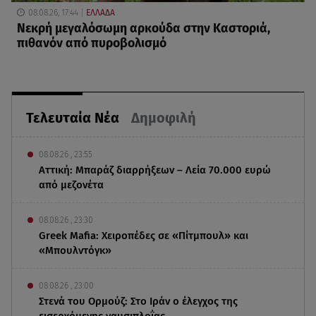
08.08.26, 17:44
ΕΛΛΑΔΑ
Νεκρή μεγαλόσωμη αρκούδα στην Καστοριά,
πιθανόν από πυροβολισμό
Τελευταία Νέα
Δημοφιλή
08.08.26 , 23:55
Αττική: Μπαράζ διαρρήξεων – Λεία 70.000 ευρώ
από μεζονέτα
08.08.26 , 23:30
Greek Mafia: Χειροπέδες σε «Πίτμπουλ» και
«Μπουλντόγκ»
08.08.26 , 23:00
Στενά του Ορμούζ: Στο Ιράν ο έλεγχος της
εισερχόμενης ναυσιπλοΐας