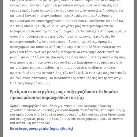
όπως δεδομένα περιήγησης ή μοναδικά αναγνωριστικά στοιχεία, και
έχουμε πρόσβαση σε αυτά στη συσκευή σας. Αν επιλέξετε Αποδοχή, θα
καταστεί δυνατή η ενεργοποίηση τεχνολογιών παρακολούθησης
προκειμένου να υποστηριχθούν οι σκοποί που εμφανίζονται παρακάτω,
για τους οποίους εμείς και οι συνεργάτες μας επεξεργαζόμαστε τα
δεδομένα με σκοπό την παροχή υπηρεσιών. Αν επιλέξετε Απόρριψη όλων
όλων ή αποσύρετε τη συγκατάθεσή σας, οι εν λόγω τεχνολογίες θα
απενεργοποιηθούν. Αν απενεργοποιηθούν οι ιχνηλάτες, ορισμένο
περιεχόμενο και κάποιες από τις διαφημίσεις που βλέπετε ενδέχεται να
μην είναι τόσο σχετικές με εσάς. Μπορείτε να επανεμφανίσετε αυτό το
μενού για να αλλάξετε τις επιλογές σας ή να αποσύρετε τη συναίνεσή σας
ανά πάσα στιγμή πατώντας τον σύνδεσμο Διαχείριση προτιμήσεων στο
κάτω μέρος της ιστοσελίδας [ή το αιωρούμενο εικονίδιο στο κάτω
αριστερό μέρος της ιστοσελίδας, εάν υπάρχει]. Οι επιλογές σας θα τεθούν
σε ισχύ στον Ιστότοπος. Για περισσότερες λεπτομέρειες ανατρέξτε στην
Πολιτική Απορρήτου μας.
Εμείς και οι συνεργάτες μας επεξεργαζόμαστε δεδομένα
προκειμένου να παρασχεθούν τα εξής:
Χρήση επακριβών δεδομένων γεωεντοπισμού. Ακριβής σάρωση
χαρακτηριστικών συσκευής για αναγνώριση ταυτότητας. Αποθήκευση ή/
και πρόσβαση στα δεδομένα μιας συσκευής. Εξατομικευμένη διαφήμιση
και περιεχόμενο, μέτρηση διαφήμισης και περιεχομένου, έρευνα κοινού
και ανάπτυξη υπηρεσιών.
Κατάλογος συνεργατών (προμηθευτές)