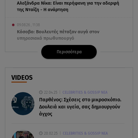
Αλεξάνδρα Νίκα: Είναι περήφανη για την αδερφή
της Νταίζη - Η ανάρτηση
09.08.26 , 11:38
Κόσοβο: Βουλευτές πέταξαν αυγά στον
υπηρεσιακό πρωθυπουργό
Περισσότερα
09.08.26 , 11:23
Μεθυσμένη οδηγός σκότωσε νύφη τη μέρα του
γάμου της
VIDEOS
09.08.26 , 11:12
Αλέξανδρος Τσουβέλας για Εύα Καρύδη: «Θα το
22.04.25
CELEBRITIES & GOSSIP ΝΕΑ
έκανα 500 φορές»
Παρθένος: Σχέσεις στο μικροσκόπιο.
Δουλειά και υγεία, σας δημιουργούν
09.08.26 , 10:46
άγχος
Μπαμπάς για δεύτερη φορά ο Γιάννης
Κωνσταντέλιας
20.02.25
CELEBRITIES & GOSSIP ΝΕΑ