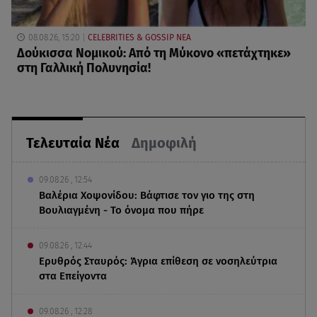
08.08.26, 15:20
CELEBRITIES & GOSSIP ΝΕΑ
Δούκισσα Νομικού: Από τη Μύκονο «πετάχτηκε»
στη Γαλλική Πολυνησία!
Τελευταία Νέα
Δημοφιλή
09.08.26 , 12:54
Βαλέρια Χοψονίδου: Βάφτισε τον γιο της στη
Βουλιαγμένη - Το όνομα που πήρε
09.08.26 , 12:44
Ερυθρός Σταυρός: Άγρια επίθεση σε νοσηλεύτρια
στα Επείγοντα
09.08.26 , 12:28