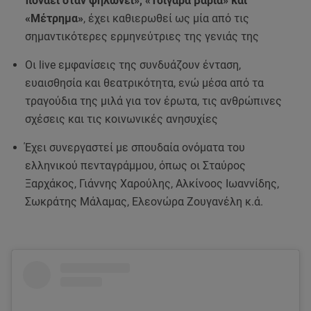
πονάει όταν ψηλώνει», «Τσιγάρα βαριά» και
«Μέτρημα»
, έχει καθιερωθεί ως μία από τις
σημαντικότερες ερμηνεύτριες της γενιάς της
Οι live εμφανίσεις της συνδυάζουν ένταση,
ευαισθησία και θεατρικότητα, ενώ μέσα από τα
τραγούδια της μιλά για τον έρωτα, τις ανθρώπινες
σχέσεις και τις κοινωνικές ανησυχίες
Έχει συνεργαστεί με σπουδαία ονόματα του
ελληνικού πενταγράμμου, όπως οι Σταύρος
Ξαρχάκος, Γιάννης Χαρούλης, Αλκίνοος Ιωαννίδης,
Σωκράτης Μάλαμας, Ελεονώρα Ζουγανέλη κ.ά.