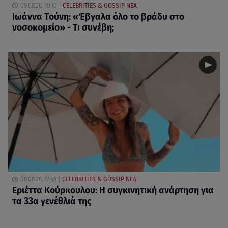
09.08.26, 10:10
CELEBRITIES & GOSSIP ΝΕΑ
Ιωάννα Τούνη: «Έβγαλα όλο το βράδυ στο
νοσοκομείο» - Τι συνέβη;
08.08.26, 17:45
CELEBRITIES & GOSSIP ΝΕΑ
Εριέττα Κούρκουλου: Η συγκινητική ανάρτηση για
τα 33α γενέθλιά της