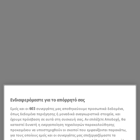
Ενδιαφερόμαστε για το απόρρητό σας
Εμείς και οι
603
συνεργάτες μας αποθηκεύουμε προσωπικά δεδομένα,
όπως δεδομένα περιήγησης ή μοναδικά αναγνωριστικά στοιχεία, και
έχουμε πρόσβαση σε αυτά στη συσκευή σας. Αν επιλέξετε Αποδοχή, θα
καταστεί δυνατή η ενεργοποίηση τεχνολογιών παρακολούθησης
προκειμένου να υποστηριχθούν οι σκοποί που εμφανίζονται παρακάτω,
για τους οποίους εμείς και οι συνεργάτες μας επεξεργαζόμαστε τα