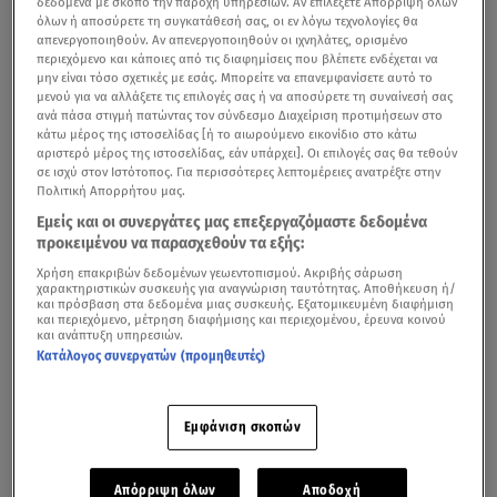
δεδομένα με σκοπό την παροχή υπηρεσιών. Αν επιλέξετε Απόρριψη όλων
όλων ή αποσύρετε τη συγκατάθεσή σας, οι εν λόγω τεχνολογίες θα
απενεργοποιηθούν. Αν απενεργοποιηθούν οι ιχνηλάτες, ορισμένο
περιεχόμενο και κάποιες από τις διαφημίσεις που βλέπετε ενδέχεται να
μην είναι τόσο σχετικές με εσάς. Μπορείτε να επανεμφανίσετε αυτό το
μενού για να αλλάξετε τις επιλογές σας ή να αποσύρετε τη συναίνεσή σας
ανά πάσα στιγμή πατώντας τον σύνδεσμο Διαχείριση προτιμήσεων στο
κάτω μέρος της ιστοσελίδας [ή το αιωρούμενο εικονίδιο στο κάτω
αριστερό μέρος της ιστοσελίδας, εάν υπάρχει]. Οι επιλογές σας θα τεθούν
σε ισχύ στον Ιστότοπος. Για περισσότερες λεπτομέρειες ανατρέξτε στην
Πολιτική Απορρήτου μας.
Εμείς και οι συνεργάτες μας επεξεργαζόμαστε δεδομένα
προκειμένου να παρασχεθούν τα εξής:
Χρήση επακριβών δεδομένων γεωεντοπισμού. Ακριβής σάρωση
χαρακτηριστικών συσκευής για αναγνώριση ταυτότητας. Αποθήκευση ή/
και πρόσβαση στα δεδομένα μιας συσκευής. Εξατομικευμένη διαφήμιση
και περιεχόμενο, μέτρηση διαφήμισης και περιεχομένου, έρευνα κοινού
Είναι
αριστούχος της Νομικής και σπουδάστρια
και ανάπτυξη υπηρεσιών.
μουσικής
, έγινε ευρέως γνωστή το 2005 με το δίσκο
Κατάλογος συνεργατών (προμηθευτές)
«Εκατό μικρές ανάσες», ξεκινώντας μια επιτυχημένη και
σταθερά ανοδική πορεία στον καλλιτεχνικό χώρο. Ο
Εμφάνιση σκοπών
λόγος για τη
Νατάσσα Μποφίλιου
, μία από τις πιο
ξεχωριστές φωνές της σύγχρονης ελληνικής μουσικής
Απόρριψη όλων
Αποδοχή