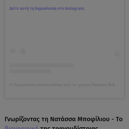
Δείτε αυτή τη δημοσίευση στο Instagram.
Η δημοσίευση κοινοποιήθηκε από το χρήστη Natassa Bofiliou (@natassabofiliouofficial)
Γνωρίζοντας τη Νατάσσα Μποφίλιου - Το
βιογραφικό
της τραγουδίστριας