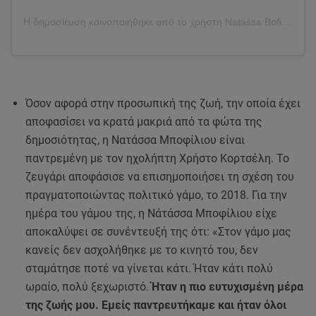
Η δημοσίευση κοινοποιήθηκε από το χρήστη Natassa Bofiliou (@natassabofiliouofficial)
Όσον αφορά στην προσωπική της ζωή, την οποία έχει
αποφασίσει να κρατά μακριά από τα φώτα της
δημοσιότητας, η Νατάσσα Μποφίλιου είναι
παντρεμένη με τον ηχολήπτη Χρήστο Κορτσέλη. Το
ζευγάρι αποφάσισε να επισημοποιήσει τη σχέση του
πραγματοποιώντας πολιτικό γάμο, το 2018. Για την
ημέρα του γάμου της, η Νάτάσσα Μποφίλιου είχε
αποκαλύψει σε συνέντευξή της ότι: «Στον γάμο μας
κανείς δεν ασχολήθηκε με το κινητό του, δεν
σταμάτησε ποτέ να γίνεται κάτι. Ήταν κάτι πολύ
ωραίο, πολύ ξεχωριστό.
Ήταν η πιο ευτυχισμένη μέρα
της ζωής μου. Εμείς παντρευτήκαμε και ήταν όλοι