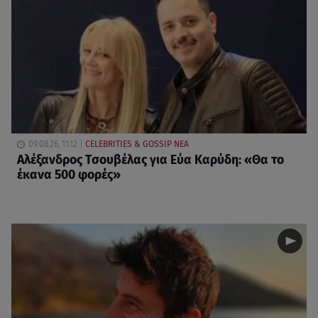
09.08.26, 11:12
CELEBRITIES & GOSSIP ΝΕΑ
Αλέξανδρος Τσουβέλας για Εύα Καρύδη: «Θα το
έκανα 500 φορές»