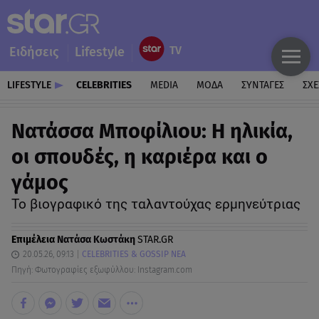
Ειδήσεις
Lifestyle
LIFESTYLE
CELEBRITIES
MEDIA
ΜΟΔΑ
ΣΥΝΤΑΓΕΣ
ΣΧΕ
Νατάσσα Μποφίλιου: Η ηλικία,
οι σπουδές, η καριέρα και ο
γάμος
Το βιογραφικό της ταλαντούχας ερμηνεύτριας
Επιμέλεια
Νατάσα Κωστάκη
STAR.GR
20.05.26, 09:13
CELEBRITIES & GOSSIP ΝΕΑ
Πηγή: Φωτογραφίες εξωφύλλου: Instagram.com