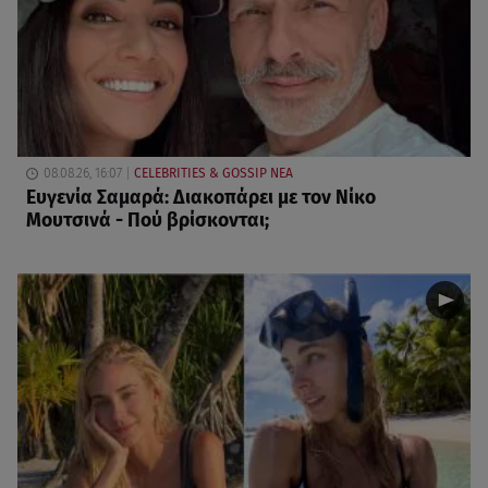
08.08.26, 16:07
CELEBRITIES & GOSSIP ΝΕΑ
Ευγενία Σαμαρά: Διακοπάρει με τον Νίκο
Μουτσινά - Πού βρίσκονται;