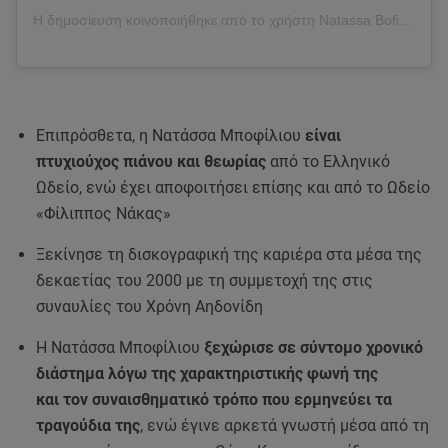
Η δημοσίευση κοινοποιήθηκε από το χρήστη Natassa Bofiliou (@natassabofiliouofficial)
Επιπρόσθετα, η Νατάσσα Μποφίλιου
είναι
πτυχιούχος πιάνου και θεωρίας
από το Ελληνικό
Ωδείο, ενώ έχει αποφοιτήσει επίσης και από το Ωδείο
«Φίλιππος Νάκας»
Ξεκίνησε τη δισκογραφική της καριέρα στα μέσα της
δεκαετίας του 2000 με τη συμμετοχή της στις
συναυλίες του Χρόνη Αηδονίδη
Η Νατάσσα Μποφίλιου
ξεχώρισε σε σύντομο χρονικό
διάστημα λόγω της χαρακτηριστικής φωνή της
και τον συναισθηματικό τρόπο που ερμηνεύει τα
τραγούδια της
, ενώ έγινε αρκετά γνωστή μέσα από τη