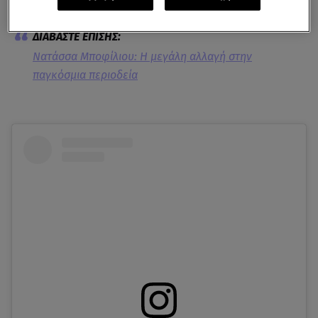
σκηνής.
Νατάσσα Μποφίλιου: Η μεγάλη αλλαγή στην
παγκόσμια περιοδεία