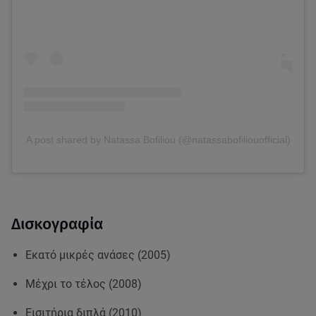
A post shared by Natassa Bofiliou (@natassabofiliouofficial)
Δισκογραφία
Εκατό μικρές ανάσες (2005)
Μέχρι το τέλος (2008)
Εισιτήρια διπλά (2010)