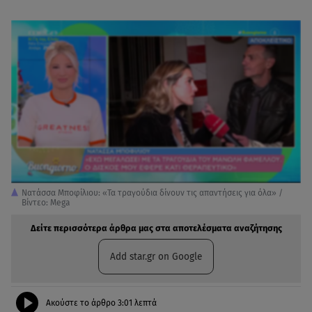
Νατάσσα Μποφίλιου: «Τα τραγούδια δίνουν τις απαντήσεις για όλα» /
Βίντεο: Mega
Δείτε περισσότερα άρθρα μας στα αποτελέσματα αναζήτησης
Add star.gr on Google
Ακούστε το άρθρο
3:01
λεπτά